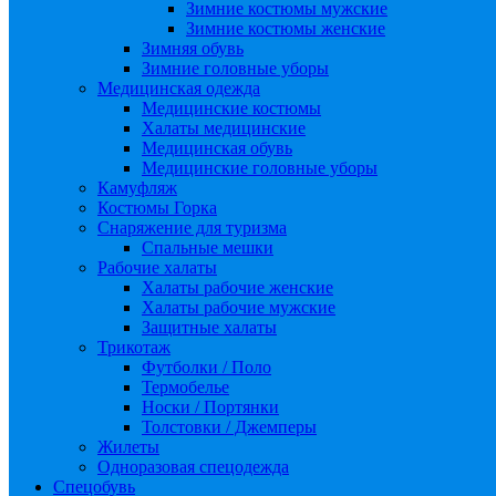
Зимние костюмы мужские
Зимние костюмы женские
Зимняя обувь
Зимние головные уборы
Медицинская одежда
Медицинские костюмы
Халаты медицинские
Медицинская обувь
Медицинские головные уборы
Камуфляж
Костюмы Горка
Снаряжение для туризма
Спальные мешки
Рабочие халаты
Халаты рабочие женские
Халаты рабочие мужские
Защитные халаты
Трикотаж
Футболки / Поло
Термобелье
Носки / Портянки
Толстовки / Джемперы
Жилеты
Одноразовая спецодежда
Спецобувь