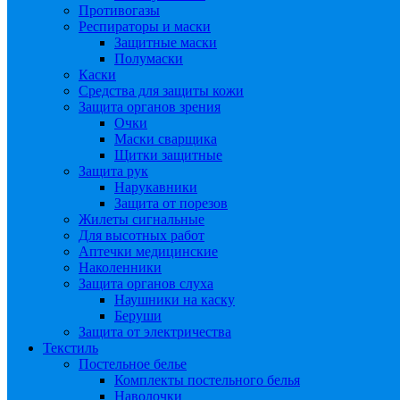
Противогазы
Респираторы и маски
Защитные маски
Полумаски
Каски
Средства для защиты кожи
Защита органов зрения
Очки
Маски сварщика
Щитки защитные
Защита рук
Нарукавники
Защита от порезов
Жилеты сигнальные
Для высотных работ
Аптечки медицинские
Наколенники
Защита органов слуха
Наушники на каску
Беруши
Защита от электричества
Текстиль
Постельное белье
Комплекты постельного белья
Наволочки