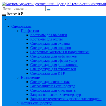
Перейти
к
содержимому
Всего:
0
₽
Спецодежда
Профессии
Костюмы для рыбалки
Костюмы для охоты
Спецодежда для охраны
Спецодежда для поваров
Сварочные костюмы и нарукавники
Спецодежда для нефтяников
Спецодежда для сферы услуг
Спецодежда для дорожников
Спецодежда для строителей
Спецодежда для ИТР
Назначение
Спецодежда сигнальная
Влагозащитная спецодежда
Спецодежда для химзащиты
Защита от высоких температур
Защита от термических рисков электродуги
Летняя спецодежда