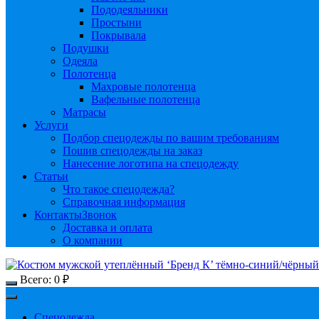
Пододеяльники
Простыни
Покрывала
Подушки
Одеяла
Полотенца
Махровые полотенца
Вафельные полотенца
Матрасы
Услуги
Подбор спецодежды по вашим требованиям
Пошив спецодежды на заказ
Нанесение логотипа на спецодежду
Статьи
Что такое спецодежда?
Справочная информация
Контакты
Звонок
Доставка и оплата
О компании
Всего:
0
₽
Спецодежда