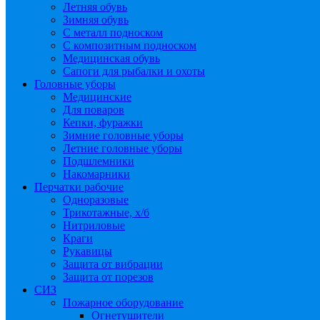
Летняя обувь
Зимняя обувь
С металл подноском
С композитным подноском
Медицинская обувь
Сапоги для рыбалки и охоты
Головные уборы
Медицинские
Для поваров
Кепки, фуражки
Зимние головные уборы
Летние головные уборы
Подшлемники
Накомарники
Перчатки рабочие
Одноразовые
Трикотажные, х/б
Нитриловые
Краги
Рукавицы
Защита от вибрации
Защита от порезов
СИЗ
Пожарное оборудование
Огнетушители