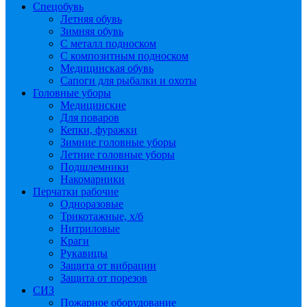
Спецобувь
Летняя обувь
Зимняя обувь
С металл подноском
С композитным подноском
Медицинская обувь
Сапоги для рыбалки и охоты
Головные уборы
Медицинские
Для поваров
Кепки, фуражки
Зимние головные уборы
Летние головные уборы
Подшлемники
Накомарники
Перчатки рабочие
Одноразовые
Трикотажные, х/б
Нитриловые
Краги
Рукавицы
Защита от вибрации
Защита от порезов
СИЗ
Пожарное оборудование