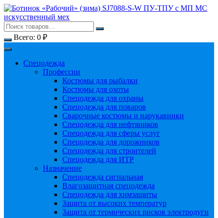
Перейти
к
содержимому
Всего:
0
₽
Спецодежда
Профессии
Костюмы для рыбалки
Костюмы для охоты
Спецодежда для охраны
Спецодежда для поваров
Сварочные костюмы и нарукавники
Спецодежда для нефтяников
Спецодежда для сферы услуг
Спецодежда для дорожников
Спецодежда для строителей
Спецодежда для ИТР
Назначение
Спецодежда сигнальная
Влагозащитная спецодежда
Спецодежда для химзащиты
Защита от высоких температур
Защита от термических рисков электродуги