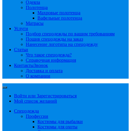
Одеяла
Полотенца
Махровые полотенца
Вафельные полотенца
Матрасы
Услуги
Подбор спецодежды по вашим требованиям
Пошив спецодежды на заказ
Нанесение логотипа на спецодежду
Статьи
Что такое спецодежда?
Справочная информация
Контакты
Звонок
Доставка и оплата
О компании
Войти или Зарегистрироваться
Мой список желаний
Спецодежда
Профессии
Костюмы для рыбалки
Костюмы для охоты