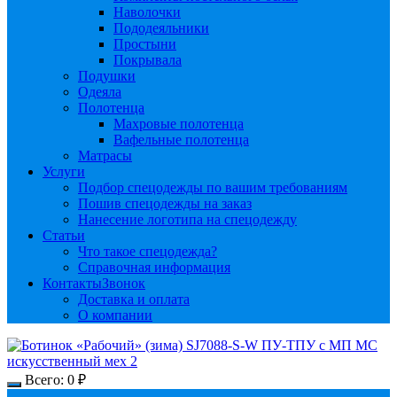
Наволочки
Пододеяльники
Простыни
Покрывала
Подушки
Одеяла
Полотенца
Махровые полотенца
Вафельные полотенца
Матрасы
Услуги
Подбор спецодежды по вашим требованиям
Пошив спецодежды на заказ
Нанесение логотипа на спецодежду
Статьи
Что такое спецодежда?
Справочная информация
Контакты
Звонок
Доставка и оплата
О компании
Всего:
0
₽