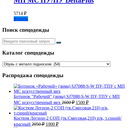
МП МС ПУ/ПУ DeltaPlus
5714
₽
Купить
Поиск спецодежды
Искать:
Каталог спецодежды
Распродажа спецодежды
Ботинок "Рабочий" (зима) SJ7088-S-W ПУ-ТПУ с МП
Первоначальная
Текущая
МС искусственный мех
2600
₽
1500
₽
цена
цена:
составляла
1500 ₽.
2600 ₽.
Костюм Легион-2 СОП (тк.Смесовая,210) п/к, т.синий/
Первоначальная
Текущая
красный
2050
₽
1900
₽