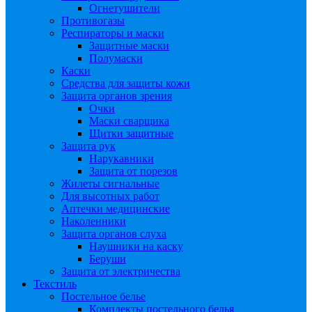
Огнетушители
Противогазы
Респираторы и маски
Защитные маски
Полумаски
Каски
Средства для защиты кожи
Защита органов зрения
Очки
Маски сварщика
Щитки защитные
Защита рук
Нарукавники
Защита от порезов
Жилеты сигнальные
Для высотных работ
Аптечки медицинские
Наколенники
Защита органов слуха
Наушники на каску
Беруши
Защита от электричества
Текстиль
Постельное белье
Комплекты постельного белья