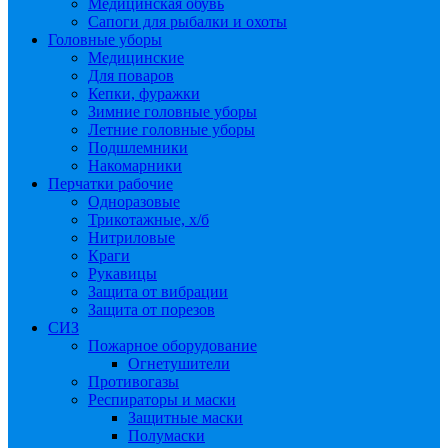
Медицинская обувь
Сапоги для рыбалки и охоты
Головные уборы
Медицинские
Для поваров
Кепки, фуражки
Зимние головные уборы
Летние головные уборы
Подшлемники
Накомарники
Перчатки рабочие
Одноразовые
Трикотажные, х/б
Нитриловые
Краги
Рукавицы
Защита от вибрации
Защита от порезов
СИЗ
Пожарное оборудование
Огнетушители
Противогазы
Респираторы и маски
Защитные маски
Полумаски