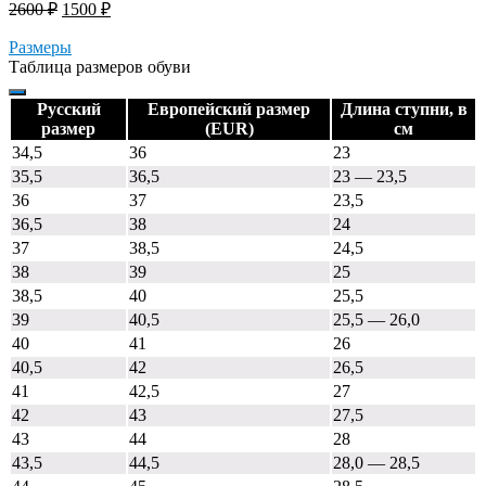
Первоначальная
Текущая
2600
₽
1500
₽
цена
цена:
составляла
Размеры
1500 ₽.
Таблица размеров обуви
2600 ₽.
Русский
Европейский размер
Длина ступни, в
размер
(EUR)
см
34,5
36
23
35,5
36,5
23 — 23,5
36
37
23,5
36,5
38
24
37
38,5
24,5
38
39
25
38,5
40
25,5
39
40,5
25,5 — 26,0
40
41
26
40,5
42
26,5
41
42,5
27
42
43
27,5
43
44
28
43,5
44,5
28,0 — 28,5