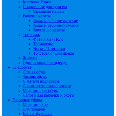
Костюмы Горка
Снаряжение для туризма
Спальные мешки
Рабочие халаты
Халаты рабочие женские
Халаты рабочие мужские
Защитные халаты
Трикотаж
Футболки / Поло
Термобелье
Носки / Портянки
Толстовки / Джемперы
Жилеты
Одноразовая спецодежда
Спецобувь
Летняя обувь
Зимняя обувь
С металл подноском
С композитным подноском
Медицинская обувь
Сапоги для рыбалки и охоты
Головные уборы
Медицинские
Для поваров
Кепки, фуражки