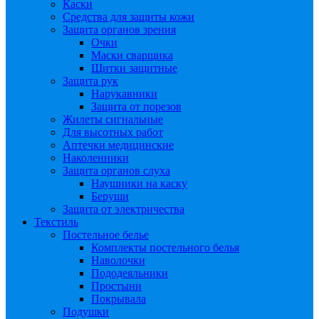
Каски
Средства для защиты кожи
Защита органов зрения
Очки
Маски сварщика
Щитки защитные
Защита рук
Нарукавники
Защита от порезов
Жилеты сигнальные
Для высотных работ
Аптечки медицинские
Наколенники
Защита органов слуха
Наушники на каску
Беруши
Защита от электричества
Текстиль
Постельное белье
Комплекты постельного белья
Наволочки
Пододеяльники
Простыни
Покрывала
Подушки