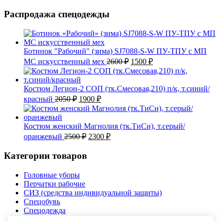
Распродажа спецодежды
Ботинок "Рабочий" (зима) SJ7088-S-W ПУ-ТПУ с МП
Первоначальная
Текущая
МС искусственный мех
2600
₽
1500
₽
цена
цена:
составляла
1500 ₽.
2600 ₽.
Костюм Легион-2 СОП (тк.Смесовая,210) п/к, т.синий/
Первоначальная
Текущая
красный
2050
₽
1900
₽
цена
цена:
составляла
1900 ₽.
2050 ₽.
Костюм женский Магнолия (тк.ТиСи), т.серый/
Первоначальная
Текущая
оранжевый
2500
₽
2300
₽
цена
цена:
составляла
2300 ₽.
Категории товаров
2500 ₽.
Головные уборы
Перчатки рабочие
СИЗ (средства индивидуальной защиты)
Спецобувь
Спецодежда
Текстиль