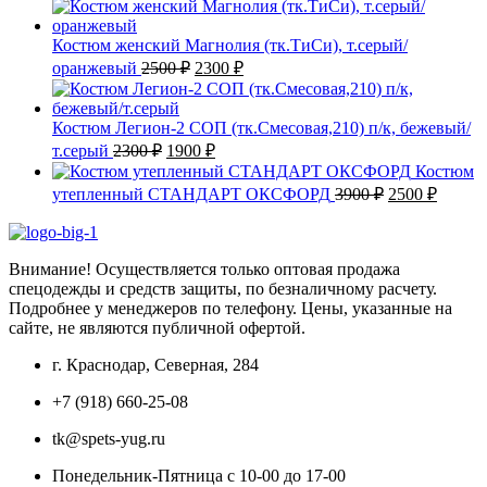
цена
цена:
составляла
1900 ₽.
2050 ₽.
Костюм женский Магнолия (тк.ТиСи), т.серый/
Первоначальная
Текущая
оранжевый
2500
₽
2300
₽
цена
цена:
составляла
2300 ₽.
2500 ₽.
Костюм Легион-2 СОП (тк.Смесовая,210) п/к, бежевый/
Первоначальная
Текущая
т.серый
2300
₽
1900
₽
цена
цена:
Костюм
составляла
1900 ₽.
Первоначаль
Текущ
утепленный СТАНДАРТ ОКСФОРД
3900
₽
2500
₽
2300 ₽.
цена
цена:
составляла
2500 ₽
3900 ₽.
Внимание! Осуществляется только оптовая продажа
спецодежды и средств защиты, по безналичному расчету.
Подробнее у менеджеров по телефону. Цены, указанные на
сайте, не являются публичной офертой.
г. Краснодар, Северная, 284
+7 (918) 660-25-08
tk@spets-yug.ru
Понедельник-Пятница с 10-00 до 17-00