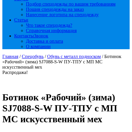
Подбор спецодежды по вашим требованиям
Пошив спецодежды на заказ
Нанесение логотипа на спецодежду
Статьи
Что такое спецодежда?
Справочная информация
Контакты
Звонок
Доставка и оплата
О компании
Главная
/
Спецобувь
/
Обувь с металл подноском
/ Ботинок
«Рабочий» (зима) SJ7088-S-W ПУ-ТПУ с МП МС
искусственный мех
Распродажа!
Ботинок «Рабочий» (зима)
SJ7088-S-W ПУ-ТПУ с МП
МС искусственный мех