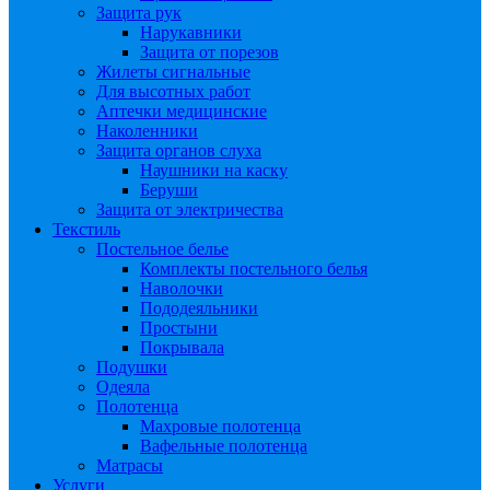
Защита рук
Нарукавники
Защита от порезов
Жилеты сигнальные
Для высотных работ
Аптечки медицинские
Наколенники
Защита органов слуха
Наушники на каску
Беруши
Защита от электричества
Текстиль
Постельное белье
Комплекты постельного белья
Наволочки
Пододеяльники
Простыни
Покрывала
Подушки
Одеяла
Полотенца
Махровые полотенца
Вафельные полотенца
Матрасы
Услуги