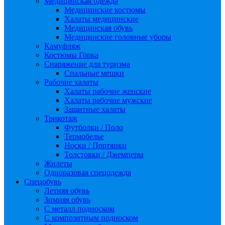
Медицинская одежда
Медицинские костюмы
Халаты медицинские
Медицинская обувь
Медицинские головные уборы
Камуфляж
Костюмы Горка
Снаряжение для туризма
Спальные мешки
Рабочие халаты
Халаты рабочие женские
Халаты рабочие мужские
Защитные халаты
Трикотаж
Футболки / Поло
Термобелье
Носки / Портянки
Толстовки / Джемперы
Жилеты
Одноразовая спецодежда
Спецобувь
Летняя обувь
Зимняя обувь
С металл подноском
С композитным подноском