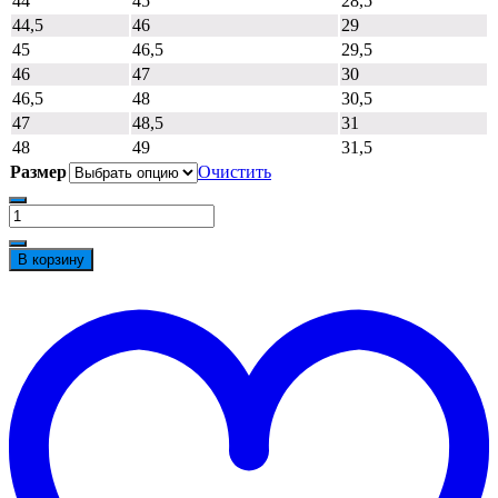
44
45
28,5
44,5
46
29
45
46,5
29,5
46
47
30
46,5
48
30,5
47
48,5
31
48
49
31,5
Размер
Очистить
Количество
товара
Ботинок
В корзину
"Рабочий"
(зима)
t
SJ7088-
w
S-
W
ПУ-
ТПУ
с
МП
МС
искусственный
мех