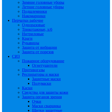
Зимние головные уборы
Летние головные уборы
Подшлемники
Накомарники
Перчатки рабочие
Одноразовые
Трикотажные, х/б
Нитриловые
Краги
Рукавицы
Защита от вибрации
Защита от порезов
СИЗ
Пожарное оборудование
Огнетушители
Противогазы
Респираторы и маски
Защитные маски
Полумаски
Каски
Средства для защиты кожи
Защита органов зрения
Очки
Маски сварщика
Щитки защитные