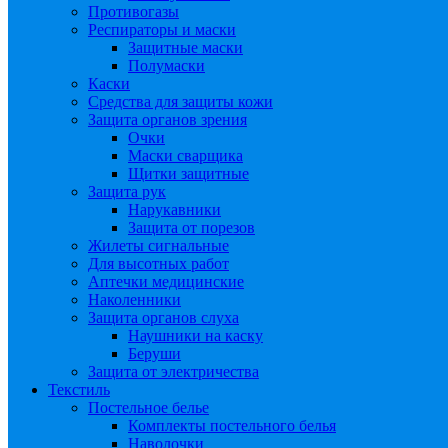
Противогазы
Респираторы и маски
Защитные маски
Полумаски
Каски
Средства для защиты кожи
Защита органов зрения
Очки
Маски сварщика
Щитки защитные
Защита рук
Нарукавники
Защита от порезов
Жилеты сигнальные
Для высотных работ
Аптечки медицинские
Наколенники
Защита органов слуха
Наушники на каску
Беруши
Защита от электричества
Текстиль
Постельное белье
Комплекты постельного белья
Наволочки