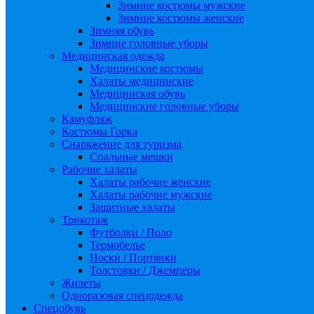
Зимние костюмы мужские
Зимние костюмы женские
Зимняя обувь
Зимние головные уборы
Медицинская одежда
Медицинские костюмы
Халаты медицинские
Медицинская обувь
Медицинские головные уборы
Камуфляж
Костюмы Горка
Снаряжение для туризма
Спальные мешки
Рабочие халаты
Халаты рабочие женские
Халаты рабочие мужские
Защитные халаты
Трикотаж
Футболки / Поло
Термобелье
Носки / Портянки
Толстовки / Джемперы
Жилеты
Одноразовая спецодежда
Спецобувь