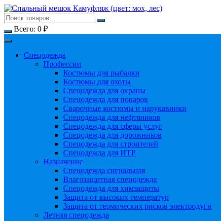
Перейти
к
содержимому
Всего:
0
₽
Спецодежда
Профессии
Костюмы для рыбалки
Костюмы для охоты
Спецодежда для охраны
Спецодежда для поваров
Сварочные костюмы и нарукавники
Спецодежда для нефтяников
Спецодежда для сферы услуг
Спецодежда для дорожников
Спецодежда для строителей
Спецодежда для ИТР
Назначение
Спецодежда сигнальная
Влагозащитная спецодежда
Спецодежда для химзащиты
Защита от высоких температур
Защита от термических рисков электродуги
Летняя спецодежда