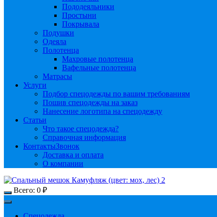
Пододеяльники
Простыни
Покрывала
Подушки
Одеяла
Полотенца
Махровые полотенца
Вафельные полотенца
Матрасы
Услуги
Подбор спецодежды по вашим требованиям
Пошив спецодежды на заказ
Нанесение логотипа на спецодежду
Статьи
Что такое спецодежда?
Справочная информация
Контакты
Звонок
Доставка и оплата
О компании
Всего:
0
₽
Спецодежда