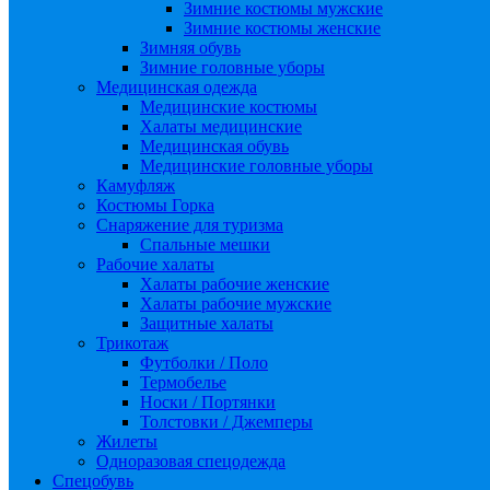
Зимние костюмы мужские
Зимние костюмы женские
Зимняя обувь
Зимние головные уборы
Медицинская одежда
Медицинские костюмы
Халаты медицинские
Медицинская обувь
Медицинские головные уборы
Камуфляж
Костюмы Горка
Снаряжение для туризма
Спальные мешки
Рабочие халаты
Халаты рабочие женские
Халаты рабочие мужские
Защитные халаты
Трикотаж
Футболки / Поло
Термобелье
Носки / Портянки
Толстовки / Джемперы
Жилеты
Одноразовая спецодежда
Спецобувь