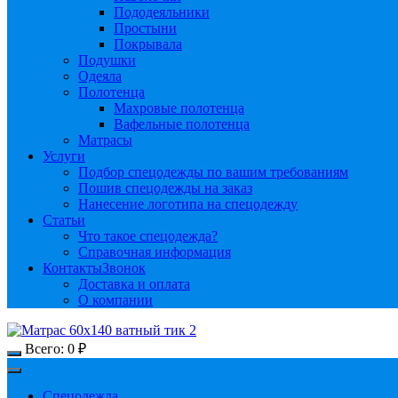
Пододеяльники
Простыни
Покрывала
Подушки
Одеяла
Полотенца
Махровые полотенца
Вафельные полотенца
Матрасы
Услуги
Подбор спецодежды по вашим требованиям
Пошив спецодежды на заказ
Нанесение логотипа на спецодежду
Статьи
Что такое спецодежда?
Справочная информация
Контакты
Звонок
Доставка и оплата
О компании
Всего:
0
₽
Спецодежда