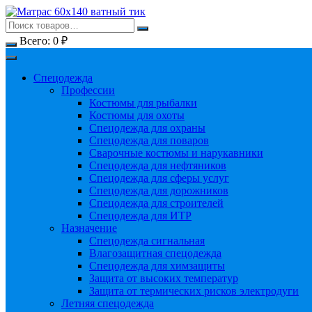
Перейти
к
содержимому
Всего:
0
₽
Спецодежда
Профессии
Костюмы для рыбалки
Костюмы для охоты
Спецодежда для охраны
Спецодежда для поваров
Сварочные костюмы и нарукавники
Спецодежда для нефтяников
Спецодежда для сферы услуг
Спецодежда для дорожников
Спецодежда для строителей
Спецодежда для ИТР
Назначение
Спецодежда сигнальная
Влагозащитная спецодежда
Спецодежда для химзащиты
Защита от высоких температур
Защита от термических рисков электродуги
Летняя спецодежда