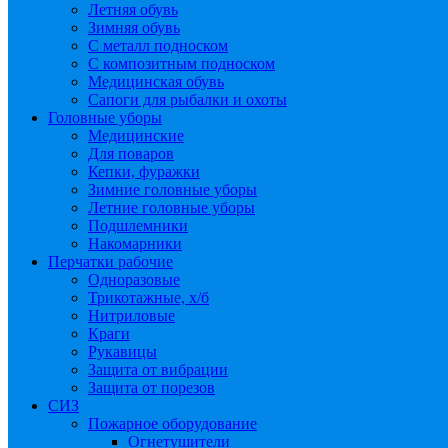
Летняя обувь
Зимняя обувь
С металл подноском
С композитным подноском
Медицинская обувь
Сапоги для рыбалки и охоты
Головные уборы
Медицинские
Для поваров
Кепки, фуражки
Зимние головные уборы
Летние головные уборы
Подшлемники
Накомарники
Перчатки рабочие
Одноразовые
Трикотажные, х/б
Нитриловые
Краги
Рукавицы
Защита от вибрации
Защита от порезов
СИЗ
Пожарное оборудование
Огнетушители