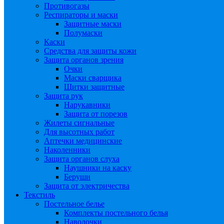
Противогазы
Респираторы и маски
Защитные маски
Полумаски
Каски
Средства для защиты кожи
Защита органов зрения
Очки
Маски сварщика
Щитки защитные
Защита рук
Нарукавники
Защита от порезов
Жилеты сигнальные
Для высотных работ
Аптечки медицинские
Наколенники
Защита органов слуха
Наушники на каску
Беруши
Защита от электричества
Текстиль
Постельное белье
Комплекты постельного белья
Наволочки