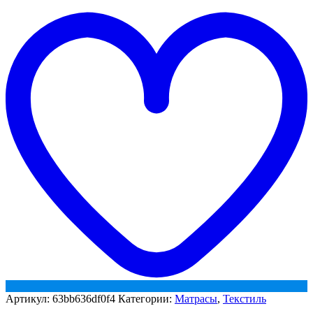
р/
t
в
w
Артикул:
63bb636df0f4
Категории:
Матрасы
,
Текстиль