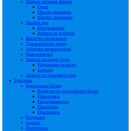
Защита органов зрения
Очки
Маски сварщика
Щитки защитные
Защита рук
Нарукавники
Защита от порезов
Жилеты сигнальные
Для высотных работ
Аптечки медицинские
Наколенники
Защита органов слуха
Наушники на каску
Беруши
Защита от электричества
Текстиль
Постельное белье
Комплекты постельного белья
Наволочки
Пододеяльники
Простыни
Покрывала
Подушки
Одеяла
Полотенца