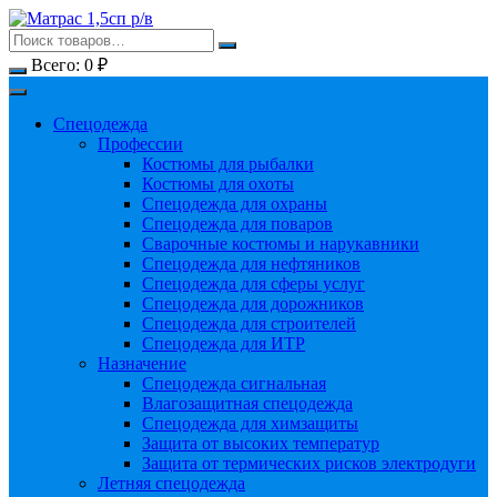
Перейти
к
содержимому
Всего:
0
₽
Спецодежда
Профессии
Костюмы для рыбалки
Костюмы для охоты
Спецодежда для охраны
Спецодежда для поваров
Сварочные костюмы и нарукавники
Спецодежда для нефтяников
Спецодежда для сферы услуг
Спецодежда для дорожников
Спецодежда для строителей
Спецодежда для ИТР
Назначение
Спецодежда сигнальная
Влагозащитная спецодежда
Спецодежда для химзащиты
Защита от высоких температур
Защита от термических рисков электродуги
Летняя спецодежда