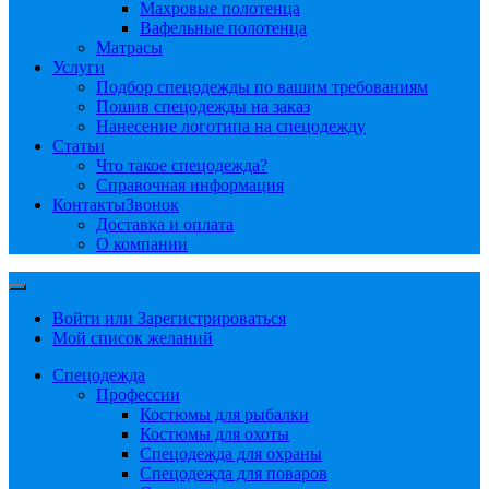
Махровые полотенца
Вафельные полотенца
Матрасы
Услуги
Подбор спецодежды по вашим требованиям
Пошив спецодежды на заказ
Нанесение логотипа на спецодежду
Статьи
Что такое спецодежда?
Справочная информация
Контакты
Звонок
Доставка и оплата
О компании
Войти или Зарегистрироваться
Мой список желаний
Спецодежда
Профессии
Костюмы для рыбалки
Костюмы для охоты
Спецодежда для охраны
Спецодежда для поваров