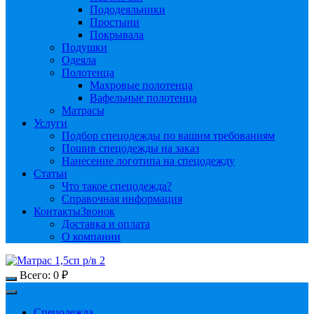
Пододеяльники
Простыни
Покрывала
Подушки
Одеяла
Полотенца
Махровые полотенца
Вафельные полотенца
Матрасы
Услуги
Подбор спецодежды по вашим требованиям
Пошив спецодежды на заказ
Нанесение логотипа на спецодежду
Статьи
Что такое спецодежда?
Справочная информация
Контакты
Звонок
Доставка и оплата
О компании
Всего:
0
₽
Спецодежда