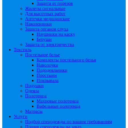
Защита от порезов
Жилеты сигнальные
Для высотных работ
Аптечки медицинские
Наколенники
Защита органов слуха
Наушники на каску
Беруши
Защита от электричества
Текстиль
Постельное белье
Комплекты постельного белья
Наволочки
Пододеяльники
Простыни
Покрывала
Подушки
Одеяла
Полотенца
Махровые полотенца
Вафельные полотенца
Матрасы
Услуги
Подбор спецодежды по вашим требованиям
Пошив спецодежды на заказ