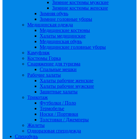
Зимние костюмы мужские
Зимние костюмы женские
Зимняя обувь
Зимние головные уборы
Медицинская одежда
Медицинские костюмы
Халаты медицинские
Медицинская обувь
Медицинские головные уборы
Камуфляж
Костюмы Горка
Снаряжение для туризма
Спальные мешки
Рабочие халаты
Халаты рабочие женские
Халаты рабочие мужские
Защитные халаты
Трикотаж
Футболки / Поло
Термобелье
Носки / Портянки
Толстовки / Джемперы
Жилеты
Одноразовая спецодежда
Спецобувь