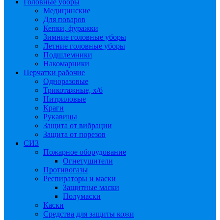
Головные уборы
Медицинские
Для поваров
Кепки, фуражки
Зимние головные уборы
Летние головные уборы
Подшлемники
Накомарники
Перчатки рабочие
Одноразовые
Трикотажные, х/б
Нитриловые
Краги
Рукавицы
Защита от вибрации
Защита от порезов
СИЗ
Пожарное оборудование
Огнетушители
Противогазы
Респираторы и маски
Защитные маски
Полумаски
Каски
Средства для защиты кожи