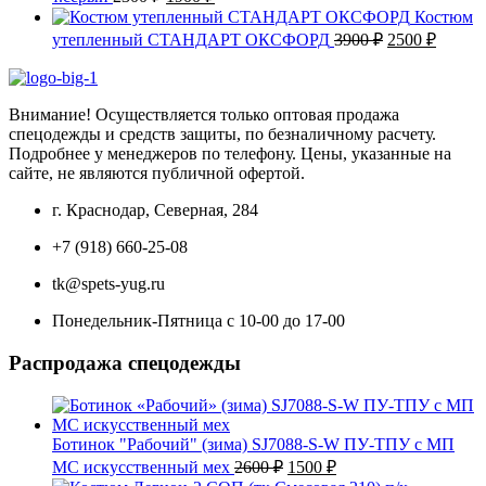
цена
цена:
Костюм
составляла
1900 ₽.
Первоначаль
Текущ
утепленный СТАНДАРТ ОКСФОРД
3900
₽
2500
₽
2300 ₽.
цена
цена:
составляла
2500 ₽
3900 ₽.
Внимание! Осуществляется только оптовая продажа
спецодежды и средств защиты, по безналичному расчету.
Подробнее у менеджеров по телефону. Цены, указанные на
сайте, не являются публичной офертой.
г. Краснодар, Северная, 284
+7 (918) 660-25-08
tk@spets-yug.ru
Понедельник-Пятница с 10-00 до 17-00
Распродажа спецодежды
Ботинок "Рабочий" (зима) SJ7088-S-W ПУ-ТПУ с МП
Первоначальная
Текущая
МС искусственный мех
2600
₽
1500
₽
цена
цена: