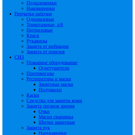
Подшлемники
Накомарники
Перчатки рабочие
Одноразовые
Трикотажные, х/б
Нитриловые
Краги
Рукавицы
Защита от вибрации
Защита от порезов
СИЗ
Пожарное оборудование
Огнетушители
Противогазы
Респираторы и маски
Защитные маски
Полумаски
Каски
Средства для защиты кожи
Защита органов зрения
Очки
Маски сварщика
Щитки защитные
Защита рук
Нарукавники