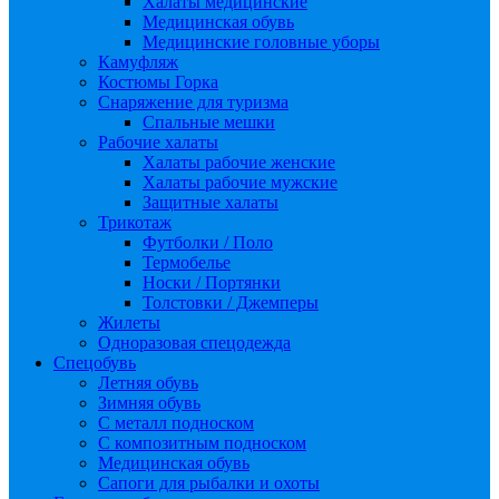
Халаты медицинские
Медицинская обувь
Медицинские головные уборы
Камуфляж
Костюмы Горка
Снаряжение для туризма
Спальные мешки
Рабочие халаты
Халаты рабочие женские
Халаты рабочие мужские
Защитные халаты
Трикотаж
Футболки / Поло
Термобелье
Носки / Портянки
Толстовки / Джемперы
Жилеты
Одноразовая спецодежда
Спецобувь
Летняя обувь
Зимняя обувь
С металл подноском
С композитным подноском
Медицинская обувь
Сапоги для рыбалки и охоты