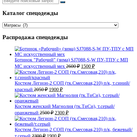
Каталог спецодежды
Распродажа спецодежды
Ботинок "Рабочий" (зима) SJ7088-S-W ПУ-ТПУ с МП
Первоначальная
Текущая
МС искусственный мех
2600
₽
1500
₽
цена
цена:
составляла
1500 ₽.
2600 ₽.
Костюм Легион-2 СОП (тк.Смесовая,210) п/к, т.синий/
Первоначальная
Текущая
красный
2050
₽
1900
₽
цена
цена:
составляла
1900 ₽.
2050 ₽.
Костюм женский Магнолия (тк.ТиСи), т.серый/
Первоначальная
Текущая
оранжевый
2500
₽
2300
₽
цена
цена:
составляла
2300 ₽.
2500 ₽.
Костюм Легион-2 СОП (тк.Смесовая,210) п/к, бежевый/
Первоначальная
Текущая
т.серый
2300
₽
1900
₽