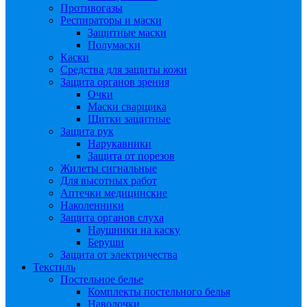
Противогазы
Респираторы и маски
Защитные маски
Полумаски
Каски
Средства для защиты кожи
Защита органов зрения
Очки
Маски сварщика
Щитки защитные
Защита рук
Нарукавники
Защита от порезов
Жилеты сигнальные
Для высотных работ
Аптечки медицинские
Наколенники
Защита органов слуха
Наушники на каску
Беруши
Защита от электричества
Текстиль
Постельное белье
Комплекты постельного белья
Наволочки