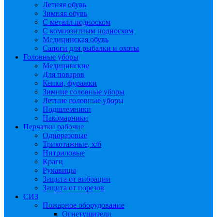
Летняя обувь
Зимняя обувь
С металл подноском
С композитным подноском
Медицинская обувь
Сапоги для рыбалки и охоты
Головные уборы
Медицинские
Для поваров
Кепки, фуражки
Зимние головные уборы
Летние головные уборы
Подшлемники
Накомарники
Перчатки рабочие
Одноразовые
Трикотажные, х/б
Нитриловые
Краги
Рукавицы
Защита от вибрации
Защита от порезов
СИЗ
Пожарное оборудование
Огнетушители