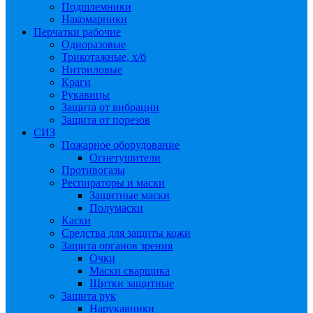
Подшлемники
Накомарники
Перчатки рабочие
Одноразовые
Трикотажные, х/б
Нитриловые
Краги
Рукавицы
Защита от вибрации
Защита от порезов
СИЗ
Пожарное оборудование
Огнетушители
Противогазы
Респираторы и маски
Защитные маски
Полумаски
Каски
Средства для защиты кожи
Защита органов зрения
Очки
Маски сварщика
Щитки защитные
Защита рук
Нарукавники