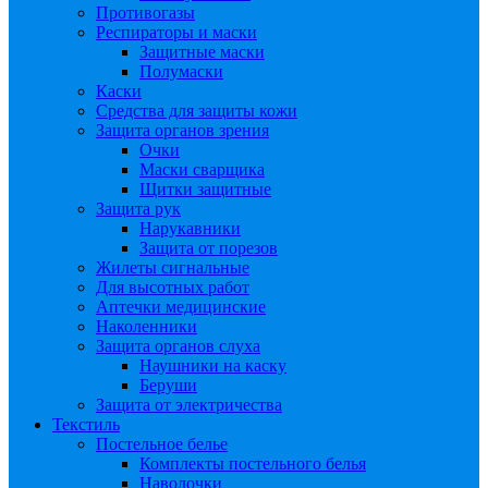
Противогазы
Респираторы и маски
Защитные маски
Полумаски
Каски
Средства для защиты кожи
Защита органов зрения
Очки
Маски сварщика
Щитки защитные
Защита рук
Нарукавники
Защита от порезов
Жилеты сигнальные
Для высотных работ
Аптечки медицинские
Наколенники
Защита органов слуха
Наушники на каску
Беруши
Защита от электричества
Текстиль
Постельное белье
Комплекты постельного белья
Наволочки