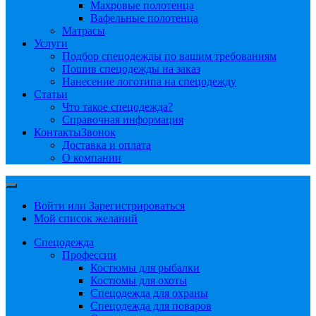
Махровые полотенца
Вафельные полотенца
Матрасы
Услуги
Подбор спецодежды по вашим требованиям
Пошив спецодежды на заказ
Нанесение логотипа на спецодежду
Статьи
Что такое спецодежда?
Справочная информация
Контакты
Звонок
Доставка и оплата
О компании
Войти или Зарегистрироваться
Мой список желаний
Спецодежда
Профессии
Костюмы для рыбалки
Костюмы для охоты
Спецодежда для охраны
Спецодежда для поваров