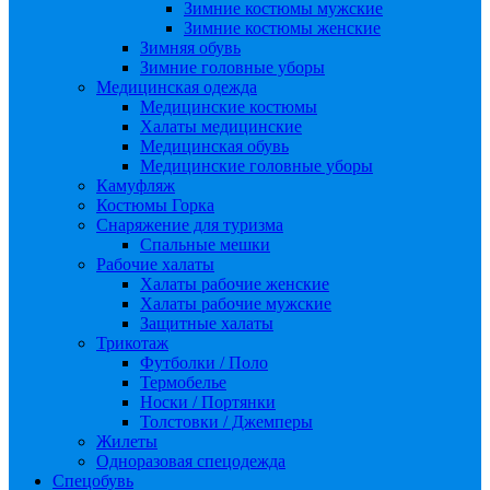
Зимние костюмы мужские
Зимние костюмы женские
Зимняя обувь
Зимние головные уборы
Медицинская одежда
Медицинские костюмы
Халаты медицинские
Медицинская обувь
Медицинские головные уборы
Камуфляж
Костюмы Горка
Снаряжение для туризма
Спальные мешки
Рабочие халаты
Халаты рабочие женские
Халаты рабочие мужские
Защитные халаты
Трикотаж
Футболки / Поло
Термобелье
Носки / Портянки
Толстовки / Джемперы
Жилеты
Одноразовая спецодежда
Спецобувь