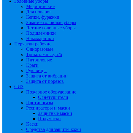
Головные уборы
Медицинские
Для поваров
Кепки, фуражки
Зимние головные уборы
Летние головные уборы
Подшлемники
Накомарники
Перчатки рабочие
Одноразовые
Трикотажные, х/б
Нитриловые
Краги
Рукавицы
Защита от вибрации
Защита от порезов
СИЗ
Пожарное оборудование
Огнетушители
Противогазы
Респираторы и маски
Защитные маски
Полумаски
Каски
Средства для защиты кожи