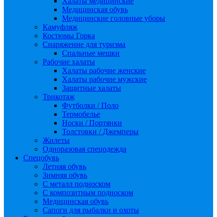
Халаты медицинские
Медицинская обувь
Медицинские головные уборы
Камуфляж
Костюмы Горка
Снаряжение для туризма
Спальные мешки
Рабочие халаты
Халаты рабочие женские
Халаты рабочие мужские
Защитные халаты
Трикотаж
Футболки / Поло
Термобелье
Носки / Портянки
Толстовки / Джемперы
Жилеты
Одноразовая спецодежда
Спецобувь
Летняя обувь
Зимняя обувь
С металл подноском
С композитным подноском
Медицинская обувь
Сапоги для рыбалки и охоты