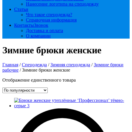
Нанесение логотипа на спецодежду
Статьи
Что такое спецодежда?
Справочная информация
Контакты
Звонок
Доставка и оплата
О компании
Зимние брюки женские
Главная
/
Спецодежда
/
Зимняя спецодежда
/
Зимние брюки
рабочие
/ Зимние брюки женские
Отображение единственного товара