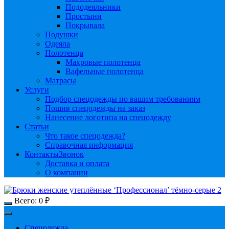
Пододеяльники
Простыни
Покрывала
Подушки
Одеяла
Полотенца
Махровые полотенца
Вафельные полотенца
Матрасы
Услуги
Подбор спецодежды по вашим требованиям
Пошив спецодежды на заказ
Нанесение логотипа на спецодежду
Статьи
Что такое спецодежда?
Справочная информация
Контакты
Звонок
Доставка и оплата
О компании
Всего:
0
₽
Спецодежда