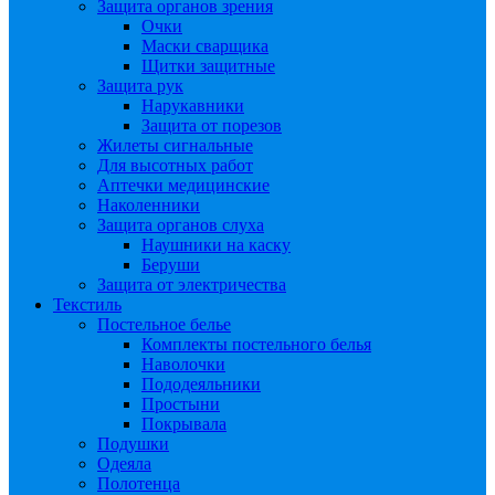
Защита органов зрения
Очки
Маски сварщика
Щитки защитные
Защита рук
Нарукавники
Защита от порезов
Жилеты сигнальные
Для высотных работ
Аптечки медицинские
Наколенники
Защита органов слуха
Наушники на каску
Беруши
Защита от электричества
Текстиль
Постельное белье
Комплекты постельного белья
Наволочки
Пододеяльники
Простыни
Покрывала
Подушки
Одеяла
Полотенца