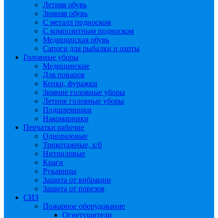
Летняя обувь
Зимняя обувь
С металл подноском
С композитным подноском
Медицинская обувь
Сапоги для рыбалки и охоты
Головные уборы
Медицинские
Для поваров
Кепки, фуражки
Зимние головные уборы
Летние головные уборы
Подшлемники
Накомарники
Перчатки рабочие
Одноразовые
Трикотажные, х/б
Нитриловые
Краги
Рукавицы
Защита от вибрации
Защита от порезов
СИЗ
Пожарное оборудование
Огнетушители