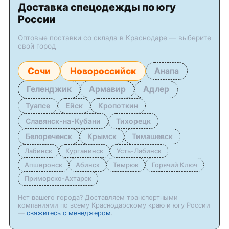
Доставка спецодежды по югу
России
Оптовые поставки со склада в Краснодаре — выберите
свой город
Сочи
Новороссийск
Анапа
Геленджик
Армавир
Адлер
Туапсе
Ейск
Кропоткин
Славянск-на-Кубани
Тихорецк
Белореченск
Крымск
Тимашевск
Лабинск
Курганинск
Усть-Лабинск
Апшеронск
Абинск
Темрюк
Горячий Ключ
Приморско-Ахтарск
Нет вашего города? Доставляем транспортными
компаниями по всему Краснодарскому краю и югу России
—
свяжитесь с менеджером
.