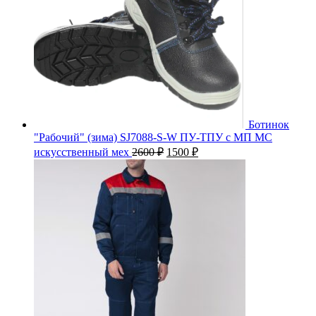
Ботинок
"Рабочий" (зима) SJ7088-S-W ПУ-ТПУ с МП МС
Первоначальная
Текущая
искусственный мех
2600
₽
1500
₽
цена
цена:
составляла
1500 ₽.
2600 ₽.