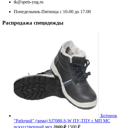
tk@spets-yug.ru
Понедельник-Пятница с 10-00 до 17-00
Распродажа спецодежды
Ботинок
"Рабочий" (зима) SJ7088-S-W ПУ-ТПУ с МП МС
Первоначальная
Текущая
искусственный мех
2600
₽
1500
₽