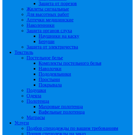
Защита от порезов
Жилеты сигнальные
Для высотных работ
Аптечки медицинские
Наколенники
Защита органов слуха
Наушники на каску
Беруши
Защита от электричества
Текстиль
Постельное белье
Комплекты постельного белья
Наволочки
Пододеяльники
Простыни
Покрывала
Подушки
Одеяла
Полотенца
Махровые полотенца
Вафельные полотенца
Матрасы
Услуги
Подбор спецодежды по вашим требованиям
Пошив спецодежды на заказ