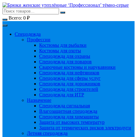
Перейти
к
содержимому
Всего:
0
₽
Спецодежда
Профессии
Костюмы для рыбалки
Костюмы для охоты
Спецодежда для охраны
Спецодежда для поваров
Сварочные костюмы и нарукавники
Спецодежда для нефтяников
Спецодежда для сферы услуг
Спецодежда для дорожников
Спецодежда для строителей
Спецодежда для ИТР
Назначение
Спецодежда сигнальная
Влагозащитная спецодежда
Спецодежда для химзащиты
Защита от высоких температур
Защита от термических рисков электродуги
Летняя спецодежда