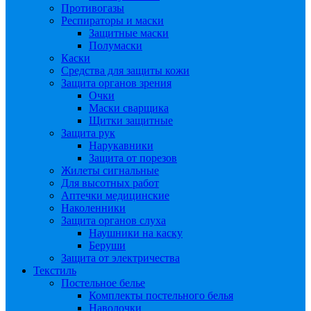
Противогазы
Респираторы и маски
Защитные маски
Полумаски
Каски
Средства для защиты кожи
Защита органов зрения
Очки
Маски сварщика
Щитки защитные
Защита рук
Нарукавники
Защита от порезов
Жилеты сигнальные
Для высотных работ
Аптечки медицинские
Наколенники
Защита органов слуха
Наушники на каску
Беруши
Защита от электричества
Текстиль
Постельное белье
Комплекты постельного белья
Наволочки