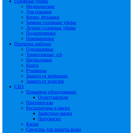
Головные уборы
Медицинские
Для поваров
Кепки, фуражки
Зимние головные уборы
Летние головные уборы
Подшлемники
Накомарники
Перчатки рабочие
Одноразовые
Трикотажные, х/б
Нитриловые
Краги
Рукавицы
Защита от вибрации
Защита от порезов
СИЗ
Пожарное оборудование
Огнетушители
Противогазы
Респираторы и маски
Защитные маски
Полумаски
Каски
Средства для защиты кожи