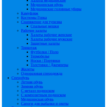
Халаты медицинские
Медицинская обувь
Медицинские головные уборы
Камуфляж
Костюмы Горка
Снаряжение для туризма
Спальные мешки
Рабочие халаты
Халаты рабочие женские
Халаты рабочие мужские
Защитные халаты
Трикотаж
Футболки / Поло
Термобелье
Носки / Портянки
Толстовки / Джемперы
Жилеты
Одноразовая спецодежда
Спецобувь
Летняя обувь
Зимняя обувь
С металл подноском
С композитным подноском
Медицинская обувь
Сапоги для рыбалки и охоты