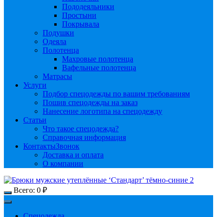
Пододеяльники
Простыни
Покрывала
Подушки
Одеяла
Полотенца
Махровые полотенца
Вафельные полотенца
Матрасы
Услуги
Подбор спецодежды по вашим требованиям
Пошив спецодежды на заказ
Нанесение логотипа на спецодежду
Статьи
Что такое спецодежда?
Справочная информация
Контакты
Звонок
Доставка и оплата
О компании
Всего:
0
₽
Спецодежда