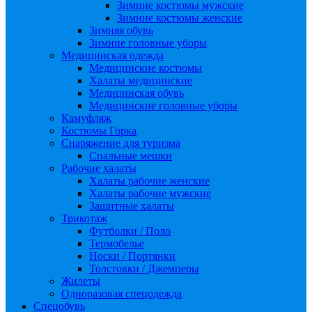
Зимние костюмы мужские
Зимние костюмы женские
Зимняя обувь
Зимние головные уборы
Медицинская одежда
Медицинские костюмы
Халаты медицинские
Медицинская обувь
Медицинские головные уборы
Камуфляж
Костюмы Горка
Снаряжение для туризма
Спальные мешки
Рабочие халаты
Халаты рабочие женские
Халаты рабочие мужские
Защитные халаты
Трикотаж
Футболки / Поло
Термобелье
Носки / Портянки
Толстовки / Джемперы
Жилеты
Одноразовая спецодежда
Спецобувь