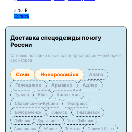
2262
₽
Купить
Доставка спецодежды по югу
России
Оптовые поставки со склада в Краснодаре — выберите
свой город
Сочи
Новороссийск
Анапа
Геленджик
Армавир
Адлер
Туапсе
Ейск
Кропоткин
Славянск-на-Кубани
Тихорецк
Белореченск
Крымск
Тимашевск
Лабинск
Курганинск
Усть-Лабинск
Апшеронск
Абинск
Темрюк
Горячий Ключ