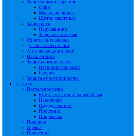
Защита органов зрения
Очки
Маски сварщика
Щитки защитные
Защита рук
Нарукавники
Защита от порезов
Жилеты сигнальные
Для высотных работ
Аптечки медицинские
Наколенники
Защита органов слуха
Наушники на каску
Беруши
Защита от электричества
Текстиль
Постельное белье
Комплекты постельного белья
Наволочки
Пододеяльники
Простыни
Покрывала
Подушки
Одеяла
Полотенца