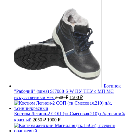
Ботинок
"Рабочий" (зима) SJ7088-S-W ПУ-ТПУ с МП МС
Первоначальная
Текущая
искусственный мех
2600
₽
1500
₽
цена
цена:
составляла
1500 ₽.
2600 ₽.
Костюм Легион-2 СОП (тк.Смесовая,210) п/к, т.синий/
Первоначальная
Текущая
красный
2050
₽
1900
₽
цена
цена:
составляла
1900 ₽.