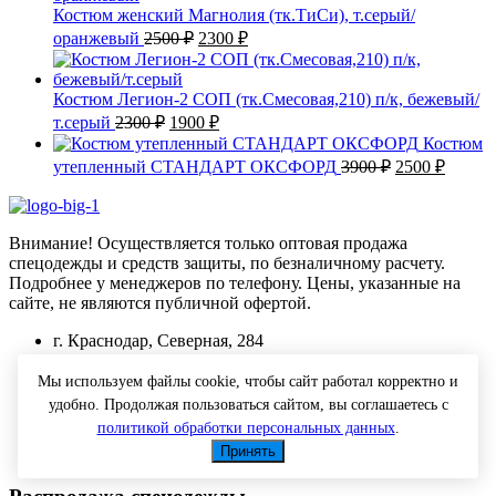
2050 ₽.
Костюм женский Магнолия (тк.ТиСи), т.серый/
Первоначальная
Текущая
оранжевый
2500
₽
2300
₽
цена
цена:
составляла
2300 ₽.
2500 ₽.
Костюм Легион-2 СОП (тк.Смесовая,210) п/к, бежевый/
Первоначальная
Текущая
т.серый
2300
₽
1900
₽
цена
цена:
Костюм
составляла
1900 ₽.
Первоначаль
Текущ
утепленный СТАНДАРТ ОКСФОРД
3900
₽
2500
₽
2300 ₽.
цена
цена:
составляла
2500 ₽
3900 ₽.
Внимание! Осуществляется только оптовая продажа
спецодежды и средств защиты, по безналичному расчету.
Подробнее у менеджеров по телефону. Цены, указанные на
сайте, не являются публичной офертой.
г. Краснодар, Северная, 284
+7 (918) 660-25-08
Мы используем файлы cookie, чтобы сайт работал корректно и
удобно. Продолжая пользоваться сайтом, вы соглашаетесь с
tk@spets-yug.ru
политикой обработки персональных данных
.
Принять
Понедельник-Пятница с 10-00 до 17-00