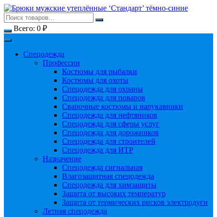
Перейти
к
содержимому
Всего:
0
₽
Спецодежда
Профессии
Костюмы для рыбалки
Костюмы для охоты
Спецодежда для охраны
Спецодежда для поваров
Сварочные костюмы и нарукавники
Спецодежда для нефтяников
Спецодежда для сферы услуг
Спецодежда для дорожников
Спецодежда для строителей
Спецодежда для ИТР
Назначение
Спецодежда сигнальная
Влагозащитная спецодежда
Спецодежда для химзащиты
Защита от высоких температур
Защита от термических рисков электродуги
Летняя спецодежда