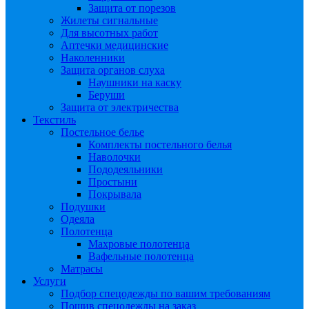
Защита от порезов
Жилеты сигнальные
Для высотных работ
Аптечки медицинские
Наколенники
Защита органов слуха
Наушники на каску
Беруши
Защита от электричества
Текстиль
Постельное белье
Комплекты постельного белья
Наволочки
Пододеяльники
Простыни
Покрывала
Подушки
Одеяла
Полотенца
Махровые полотенца
Вафельные полотенца
Матрасы
Услуги
Подбор спецодежды по вашим требованиям
Пошив спецодежды на заказ