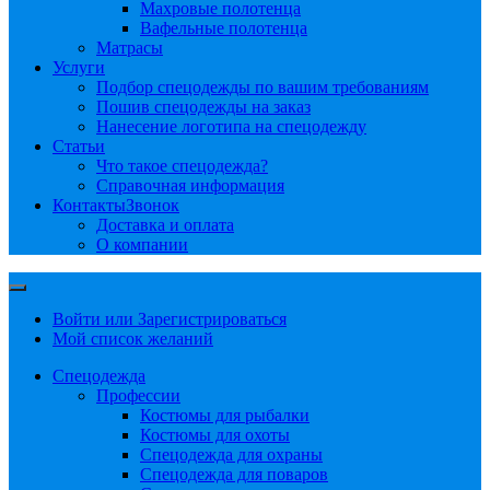
Махровые полотенца
Вафельные полотенца
Матрасы
Услуги
Подбор спецодежды по вашим требованиям
Пошив спецодежды на заказ
Нанесение логотипа на спецодежду
Статьи
Что такое спецодежда?
Справочная информация
Контакты
Звонок
Доставка и оплата
О компании
Войти или Зарегистрироваться
Мой список желаний
Спецодежда
Профессии
Костюмы для рыбалки
Костюмы для охоты
Спецодежда для охраны
Спецодежда для поваров