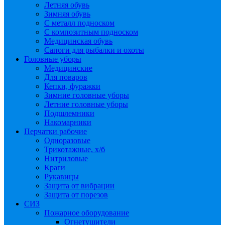
Летняя обувь
Зимняя обувь
С металл подноском
С композитным подноском
Медицинская обувь
Сапоги для рыбалки и охоты
Головные уборы
Медицинские
Для поваров
Кепки, фуражки
Зимние головные уборы
Летние головные уборы
Подшлемники
Накомарники
Перчатки рабочие
Одноразовые
Трикотажные, х/б
Нитриловые
Краги
Рукавицы
Защита от вибрации
Защита от порезов
СИЗ
Пожарное оборудование
Огнетушители