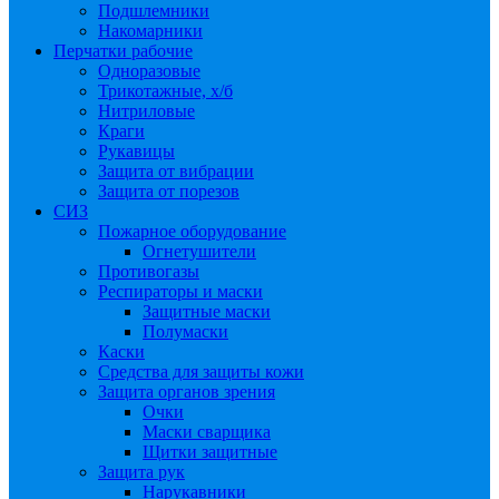
Подшлемники
Накомарники
Перчатки рабочие
Одноразовые
Трикотажные, х/б
Нитриловые
Краги
Рукавицы
Защита от вибрации
Защита от порезов
СИЗ
Пожарное оборудование
Огнетушители
Противогазы
Респираторы и маски
Защитные маски
Полумаски
Каски
Средства для защиты кожи
Защита органов зрения
Очки
Маски сварщика
Щитки защитные
Защита рук
Нарукавники