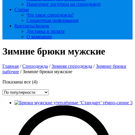
Нанесение логотипа на спецодежду
Статьи
Что такое спецодежда?
Справочная информация
Контакты
Звонок
Доставка и оплата
О компании
Зимние брюки мужские
Главная
/
Спецодежда
/
Зимняя спецодежда
/
Зимние брюки
рабочие
/ Зимние брюки мужские
Сортировка:
Показаны все (4)
по
популярности