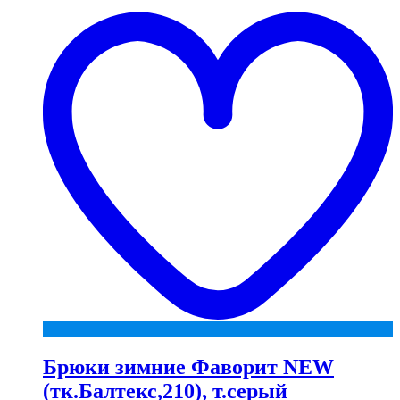
t
w
Брюки зимние Фаворит NEW
(тк.Балтекс,210), т.серый