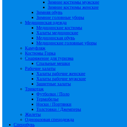
Зимние костюмы мужские
Зимние костюмы женские
Зимняя обувь
Зимние головные уборы
Медицинская одежда
Медицинские костюмы
Халаты медицинские
Медицинская обувь
Медицинские головные уборы
Камуфляж
Костюмы Горка
Снаряжение для туризма
Спальные мешки
Рабочие халаты
Халаты рабочие женские
Халаты рабочие мужские
Защитные халаты
Трикотаж
Футболки / Поло
Термобелье
Носки / Портянки
Толстовки / Джемперы
Жилеты
Одноразовая спецодежда
Спецобувь