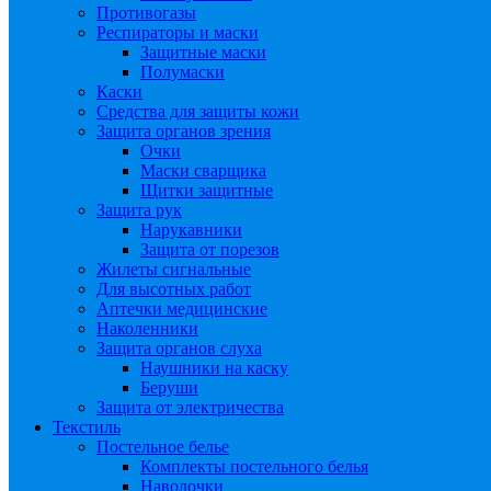
Противогазы
Респираторы и маски
Защитные маски
Полумаски
Каски
Средства для защиты кожи
Защита органов зрения
Очки
Маски сварщика
Щитки защитные
Защита рук
Нарукавники
Защита от порезов
Жилеты сигнальные
Для высотных работ
Аптечки медицинские
Наколенники
Защита органов слуха
Наушники на каску
Беруши
Защита от электричества
Текстиль
Постельное белье
Комплекты постельного белья
Наволочки