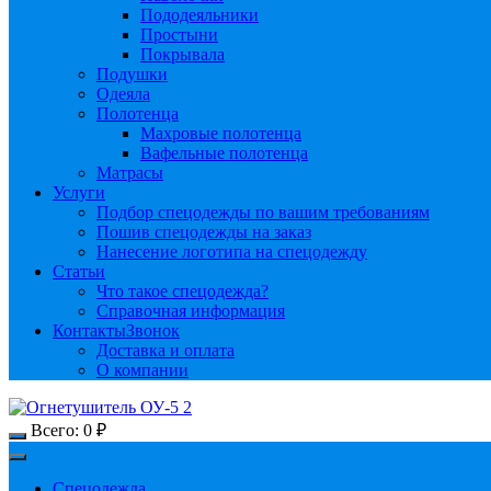
Пододеяльники
Простыни
Покрывала
Подушки
Одеяла
Полотенца
Махровые полотенца
Вафельные полотенца
Матрасы
Услуги
Подбор спецодежды по вашим требованиям
Пошив спецодежды на заказ
Нанесение логотипа на спецодежду
Статьи
Что такое спецодежда?
Справочная информация
Контакты
Звонок
Доставка и оплата
О компании
Всего:
0
₽
Спецодежда