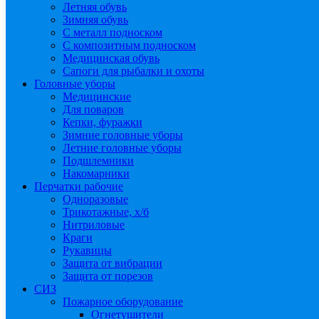
Летняя обувь
Зимняя обувь
С металл подноском
С композитным подноском
Медицинская обувь
Сапоги для рыбалки и охоты
Головные уборы
Медицинские
Для поваров
Кепки, фуражки
Зимние головные уборы
Летние головные уборы
Подшлемники
Накомарники
Перчатки рабочие
Одноразовые
Трикотажные, х/б
Нитриловые
Краги
Рукавицы
Защита от вибрации
Защита от порезов
СИЗ
Пожарное оборудование
Огнетушители