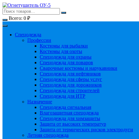
Перейти
к
содержимому
Всего:
0
₽
Спецодежда
Профессии
Костюмы для рыбалки
Костюмы для охоты
Спецодежда для охраны
Спецодежда для поваров
Сварочные костюмы и нарукавники
Спецодежда для нефтяников
Спецодежда для сферы услуг
Спецодежда для дорожников
Спецодежда для строителей
Спецодежда для ИТР
Назначение
Спецодежда сигнальная
Влагозащитная спецодежда
Спецодежда для химзащиты
Защита от высоких температур
Защита от термических рисков электродуги
Летняя спецодежда