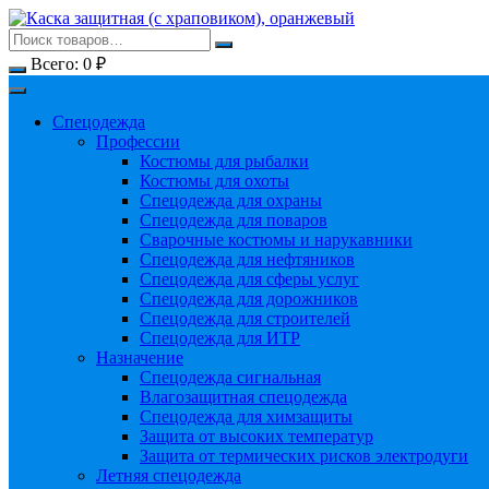
Перейти
к
содержимому
Всего:
0
₽
Спецодежда
Профессии
Костюмы для рыбалки
Костюмы для охоты
Спецодежда для охраны
Спецодежда для поваров
Сварочные костюмы и нарукавники
Спецодежда для нефтяников
Спецодежда для сферы услуг
Спецодежда для дорожников
Спецодежда для строителей
Спецодежда для ИТР
Назначение
Спецодежда сигнальная
Влагозащитная спецодежда
Спецодежда для химзащиты
Защита от высоких температур
Защита от термических рисков электродуги
Летняя спецодежда