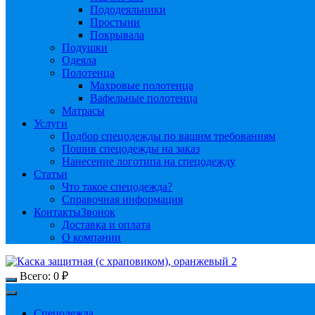
Пододеяльники
Простыни
Покрывала
Подушки
Одеяла
Полотенца
Махровые полотенца
Вафельные полотенца
Матрасы
Услуги
Подбор спецодежды по вашим требованиям
Пошив спецодежды на заказ
Нанесение логотипа на спецодежду
Статьи
Что такое спецодежда?
Справочная информация
Контакты
Звонок
Доставка и оплата
О компании
Всего:
0
₽
Спецодежда