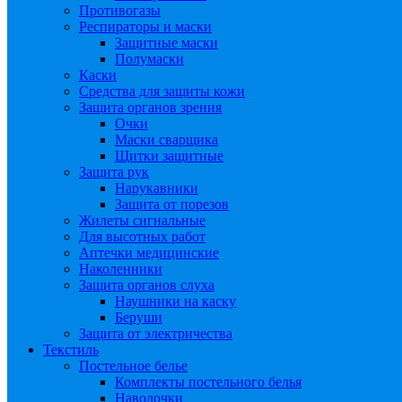
Противогазы
Респираторы и маски
Защитные маски
Полумаски
Каски
Средства для защиты кожи
Защита органов зрения
Очки
Маски сварщика
Щитки защитные
Защита рук
Нарукавники
Защита от порезов
Жилеты сигнальные
Для высотных работ
Аптечки медицинские
Наколенники
Защита органов слуха
Наушники на каску
Беруши
Защита от электричества
Текстиль
Постельное белье
Комплекты постельного белья
Наволочки