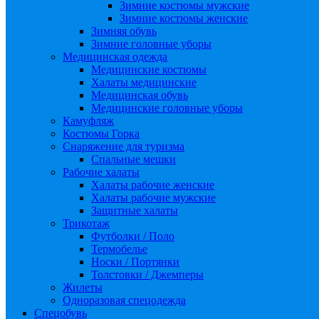
Зимние костюмы мужские
Зимние костюмы женские
Зимняя обувь
Зимние головные уборы
Медицинская одежда
Медицинские костюмы
Халаты медицинские
Медицинская обувь
Медицинские головные уборы
Камуфляж
Костюмы Горка
Снаряжение для туризма
Спальные мешки
Рабочие халаты
Халаты рабочие женские
Халаты рабочие мужские
Защитные халаты
Трикотаж
Футболки / Поло
Термобелье
Носки / Портянки
Толстовки / Джемперы
Жилеты
Одноразовая спецодежда
Спецобувь