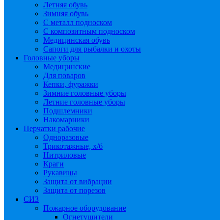
Летняя обувь
Зимняя обувь
С металл подноском
С композитным подноском
Медицинская обувь
Сапоги для рыбалки и охоты
Головные уборы
Медицинские
Для поваров
Кепки, фуражки
Зимние головные уборы
Летние головные уборы
Подшлемники
Накомарники
Перчатки рабочие
Одноразовые
Трикотажные, х/б
Нитриловые
Краги
Рукавицы
Защита от вибрации
Защита от порезов
СИЗ
Пожарное оборудование
Огнетушители