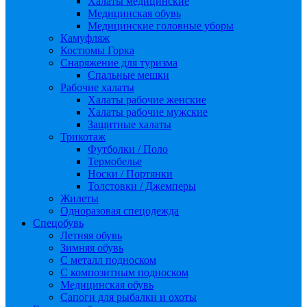
Халаты медицинские
Медицинская обувь
Медицинские головные уборы
Камуфляж
Костюмы Горка
Снаряжение для туризма
Спальные мешки
Рабочие халаты
Халаты рабочие женские
Халаты рабочие мужские
Защитные халаты
Трикотаж
Футболки / Поло
Термобелье
Носки / Портянки
Толстовки / Джемперы
Жилеты
Одноразовая спецодежда
Спецобувь
Летняя обувь
Зимняя обувь
С металл подноском
С композитным подноском
Медицинская обувь
Сапоги для рыбалки и охоты