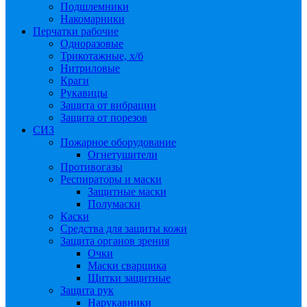
Подшлемники
Накомарники
Перчатки рабочие
Одноразовые
Трикотажные, х/б
Нитриловые
Краги
Рукавицы
Защита от вибрации
Защита от порезов
СИЗ
Пожарное оборудование
Огнетушители
Противогазы
Респираторы и маски
Защитные маски
Полумаски
Каски
Средства для защиты кожи
Защита органов зрения
Очки
Маски сварщика
Щитки защитные
Защита рук
Нарукавники