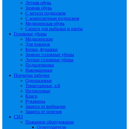
Летняя обувь
Зимняя обувь
С металл подноском
С композитным подноском
Медицинская обувь
Сапоги для рыбалки и охоты
Головные уборы
Медицинские
Для поваров
Кепки, фуражки
Зимние головные уборы
Летние головные уборы
Подшлемники
Накомарники
Перчатки рабочие
Одноразовые
Трикотажные, х/б
Нитриловые
Краги
Рукавицы
Защита от вибрации
Защита от порезов
СИЗ
Пожарное оборудование
Огнетушители