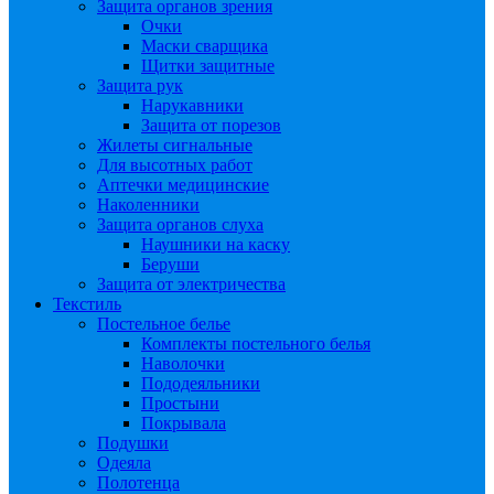
Защита органов зрения
Очки
Маски сварщика
Щитки защитные
Защита рук
Нарукавники
Защита от порезов
Жилеты сигнальные
Для высотных работ
Аптечки медицинские
Наколенники
Защита органов слуха
Наушники на каску
Беруши
Защита от электричества
Текстиль
Постельное белье
Комплекты постельного белья
Наволочки
Пододеяльники
Простыни
Покрывала
Подушки
Одеяла
Полотенца