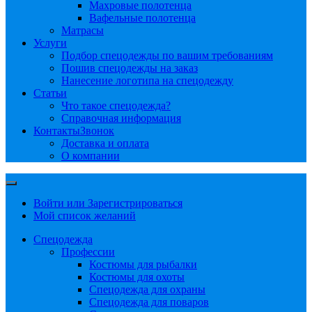
Махровые полотенца
Вафельные полотенца
Матрасы
Услуги
Подбор спецодежды по вашим требованиям
Пошив спецодежды на заказ
Нанесение логотипа на спецодежду
Статьи
Что такое спецодежда?
Справочная информация
Контакты
Звонок
Доставка и оплата
О компании
Войти или Зарегистрироваться
Мой список желаний
Спецодежда
Профессии
Костюмы для рыбалки
Костюмы для охоты
Спецодежда для охраны
Спецодежда для поваров