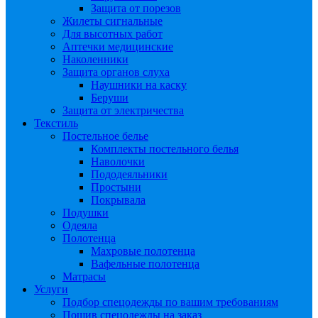
Защита от порезов
Жилеты сигнальные
Для высотных работ
Аптечки медицинские
Наколенники
Защита органов слуха
Наушники на каску
Беруши
Защита от электричества
Текстиль
Постельное белье
Комплекты постельного белья
Наволочки
Пододеяльники
Простыни
Покрывала
Подушки
Одеяла
Полотенца
Махровые полотенца
Вафельные полотенца
Матрасы
Услуги
Подбор спецодежды по вашим требованиям
Пошив спецодежды на заказ