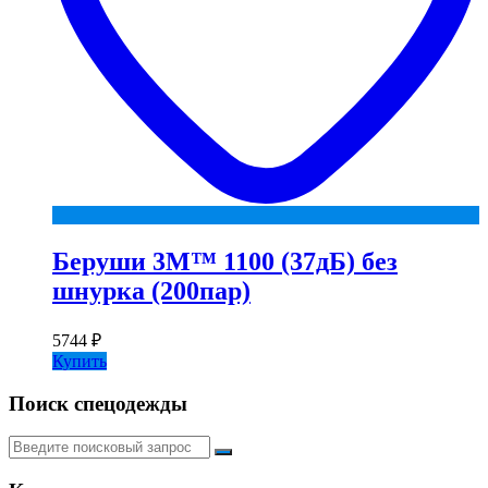
Беруши 3М™ 1100 (37дБ) без
шнурка (200пар)
5744
₽
Купить
Поиск спецодежды
Искать: