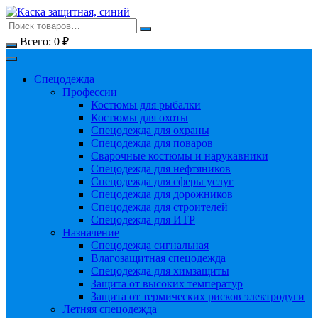
Перейти
к
содержимому
Всего:
0
₽
Спецодежда
Профессии
Костюмы для рыбалки
Костюмы для охоты
Спецодежда для охраны
Спецодежда для поваров
Сварочные костюмы и нарукавники
Спецодежда для нефтяников
Спецодежда для сферы услуг
Спецодежда для дорожников
Спецодежда для строителей
Спецодежда для ИТР
Назначение
Спецодежда сигнальная
Влагозащитная спецодежда
Спецодежда для химзащиты
Защита от высоких температур
Защита от термических рисков электродуги
Летняя спецодежда