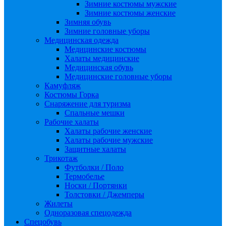
Зимние костюмы мужские
Зимние костюмы женские
Зимняя обувь
Зимние головные уборы
Медицинская одежда
Медицинские костюмы
Халаты медицинские
Медицинская обувь
Медицинские головные уборы
Камуфляж
Костюмы Горка
Снаряжение для туризма
Спальные мешки
Рабочие халаты
Халаты рабочие женские
Халаты рабочие мужские
Защитные халаты
Трикотаж
Футболки / Поло
Термобелье
Носки / Портянки
Толстовки / Джемперы
Жилеты
Одноразовая спецодежда
Спецобувь