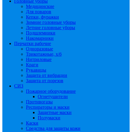
Головные уборы
Медицинские
Для поваров
Кепки, фуражки
Зимние головные уборы
Летние головные уборы
Подшлемники
Накомарники
Перчатки рабочие
Одноразовые
Трикотажные, х/б
Нитриловые
Краги
Рукавицы
Защита от вибрации
Защита от порезов
СИЗ
Пожарное оборудование
Огнетушители
Противогазы
Респираторы и маски
Защитные маски
Полумаски
Каски
Средства для защиты кожи