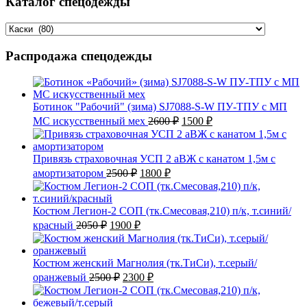
Каталог спецодежды
Распродажа спецодежды
Ботинок "Рабочий" (зима) SJ7088-S-W ПУ-ТПУ с МП
Первоначальная
Текущая
МС искусственный мех
2600
₽
1500
₽
цена
цена:
составляла
1500 ₽.
2600 ₽.
Привязь страховочная УСП 2 аВЖ с канатом 1,5м с
Первоначальная
Текущая
амортизатором
2500
₽
1800
₽
цена
цена:
составляла
1800 ₽.
2500 ₽.
Костюм Легион-2 СОП (тк.Смесовая,210) п/к, т.синий/
Первоначальная
Текущая
красный
2050
₽
1900
₽
цена
цена:
составляла
1900 ₽.
2050 ₽.
Костюм женский Магнолия (тк.ТиСи), т.серый/
Первоначальная
Текущая
оранжевый
2500
₽
2300
₽
цена
цена:
составляла
2300 ₽.