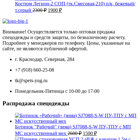
2500 ₽.
Костюм Легион-2 СОП (тк.Смесовая,210) п/к, бежевый/
Первоначальная
Текущая
т.серый
2300
₽
1900
₽
цена
цена:
составляла
1900 ₽.
2300 ₽.
Внимание! Осуществляется только оптовая продажа
спецодежды и средств защиты, по безналичному расчету.
Подробнее у менеджеров по телефону. Цены, указанные на
сайте, не являются публичной офертой.
г. Краснодар, Северная, 284
+7 (918) 660-25-08
tk@spets-yug.ru
Понедельник-Пятница с 10-00 до 17-00
Распродажа спецодежды
Ботинок "Рабочий" (зима) SJ7088-S-W ПУ-ТПУ с МП
Первоначальная
Текущая
МС искусственный мех
2600
₽
1500
₽
цена
цена: