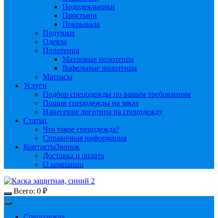
Пододеяльники
Простыни
Покрывала
Подушки
Одеяла
Полотенца
Махровые полотенца
Вафельные полотенца
Матрасы
Услуги
Подбор спецодежды по вашим требованиям
Пошив спецодежды на заказ
Нанесение логотипа на спецодежду
Статьи
Что такое спецодежда?
Справочная информация
Контакты
Звонок
Доставка и оплата
О компании
Всего:
0
₽
Спецодежда