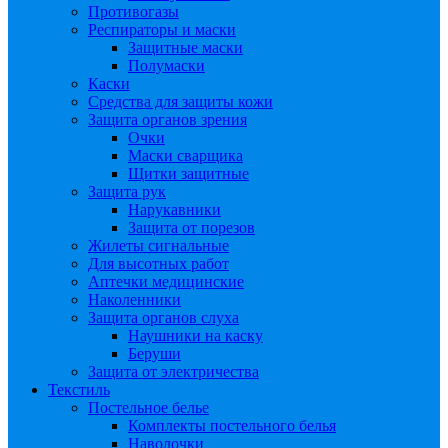
Противогазы
Респираторы и маски
Защитные маски
Полумаски
Каски
Средства для защиты кожи
Защита органов зрения
Очки
Маски сварщика
Щитки защитные
Защита рук
Нарукавники
Защита от порезов
Жилеты сигнальные
Для высотных работ
Аптечки медицинские
Наколенники
Защита органов слуха
Наушники на каску
Беруши
Защита от электричества
Текстиль
Постельное белье
Комплекты постельного белья
Наволочки