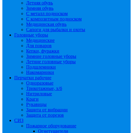
Летняя обувь
Зимняя обувь
С металл подноском
С композитным подноском
Медицинская обувь
Сапоги для рыбалки и охоты
Головные уборы
Медицинские
Для поваров
Кепки, фуражки
Зимние головные уборы
Летние головные уборы
Подшлемники
Накомарники
Перчатки рабочие
Одноразовые
Трикотажные, х/б
Нитриловые
Краги
Рукавицы
Защита от вибрации
Защита от порезов
СИЗ
Пожарное оборудование
Огнетушители