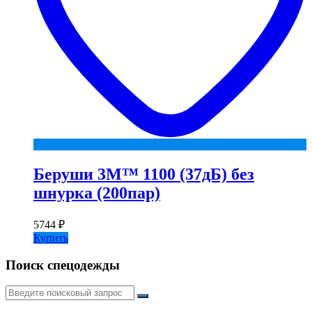
Беруши 3М™ 1100 (37дБ) без
шнурка (200пар)
5744
₽
Купить
Поиск спецодежды
Искать: