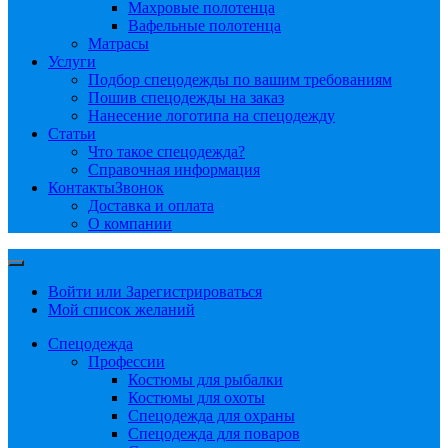
Махровые полотенца
Вафельные полотенца
Матрасы
Услуги
Подбор спецодежды по вашим требованиям
Пошив спецодежды на заказ
Нанесение логотипа на спецодежду
Статьи
Что такое спецодежда?
Справочная информация
Контакты
Звонок
Доставка и оплата
О компании
Войти или Зарегистрироваться
Мой список желаний
Спецодежда
Профессии
Костюмы для рыбалки
Костюмы для охоты
Спецодежда для охраны
Спецодежда для поваров