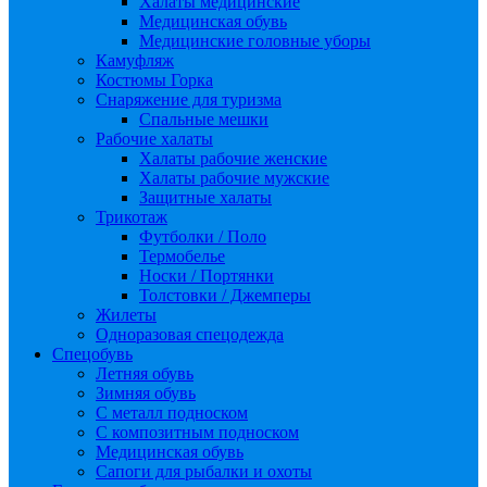
Халаты медицинские
Медицинская обувь
Медицинские головные уборы
Камуфляж
Костюмы Горка
Снаряжение для туризма
Спальные мешки
Рабочие халаты
Халаты рабочие женские
Халаты рабочие мужские
Защитные халаты
Трикотаж
Футболки / Поло
Термобелье
Носки / Портянки
Толстовки / Джемперы
Жилеты
Одноразовая спецодежда
Спецобувь
Летняя обувь
Зимняя обувь
С металл подноском
С композитным подноском
Медицинская обувь
Сапоги для рыбалки и охоты