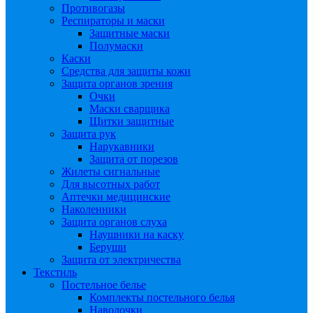
Противогазы
Респираторы и маски
Защитные маски
Полумаски
Каски
Средства для защиты кожи
Защита органов зрения
Очки
Маски сварщика
Щитки защитные
Защита рук
Нарукавники
Защита от порезов
Жилеты сигнальные
Для высотных работ
Аптечки медицинские
Наколенники
Защита органов слуха
Наушники на каску
Беруши
Защита от электричества
Текстиль
Постельное белье
Комплекты постельного белья
Наволочки