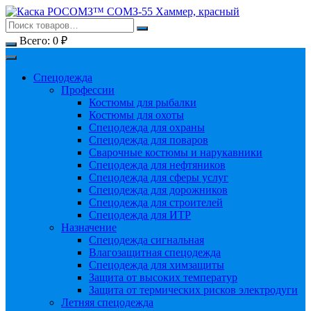
Перейти
к
содержимому
Всего:
0
₽
Спецодежда
Профессии
Костюмы для рыбалки
Костюмы для охоты
Спецодежда для охраны
Спецодежда для поваров
Сварочные костюмы и нарукавники
Спецодежда для нефтяников
Спецодежда для сферы услуг
Спецодежда для дорожников
Спецодежда для строителей
Спецодежда для ИТР
Назначение
Спецодежда сигнальная
Влагозащитная спецодежда
Спецодежда для химзащиты
Защита от высоких температур
Защита от термических рисков электродуги
Летняя спецодежда