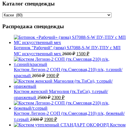
Каталог спецодежды
Распродажа спецодежды
Ботинок "Рабочий" (зима) SJ7088-S-W ПУ-ТПУ с МП
Первоначальная
Текущая
МС искусственный мех
2600
₽
1500
₽
цена
цена:
составляла
1500 ₽.
2600 ₽.
Костюм Легион-2 СОП (тк.Смесовая,210) п/к, т.синий/
Первоначальная
Текущая
красный
2050
₽
1900
₽
цена
цена:
составляла
1900 ₽.
2050 ₽.
Костюм женский Магнолия (тк.ТиСи), т.серый/
Первоначальная
Текущая
оранжевый
2500
₽
2300
₽
цена
цена:
составляла
2300 ₽.
2500 ₽.
Костюм Легион-2 СОП (тк.Смесовая,210) п/к, бежевый/
Первоначальная
Текущая
т.серый
2300
₽
1900
₽
цена
цена:
Костюм
составляла