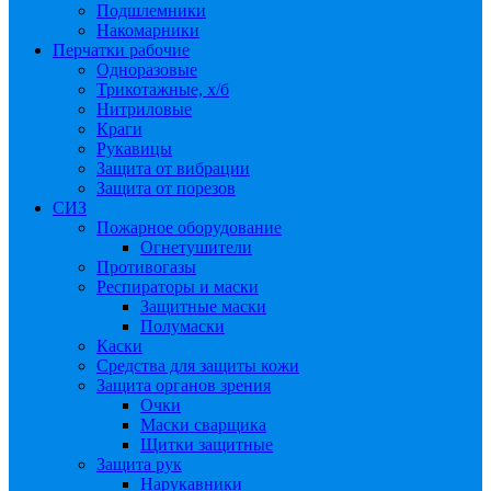
Подшлемники
Накомарники
Перчатки рабочие
Одноразовые
Трикотажные, х/б
Нитриловые
Краги
Рукавицы
Защита от вибрации
Защита от порезов
СИЗ
Пожарное оборудование
Огнетушители
Противогазы
Респираторы и маски
Защитные маски
Полумаски
Каски
Средства для защиты кожи
Защита органов зрения
Очки
Маски сварщика
Щитки защитные
Защита рук
Нарукавники