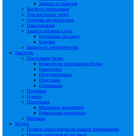
Защита от порезов
Жилеты сигнальные
Для высотных работ
Аптечки медицинские
Наколенники
Защита органов слуха
Наушники на каску
Беруши
Защита от электричества
Текстиль
Постельное белье
Комплекты постельного белья
Наволочки
Пододеяльники
Простыни
Покрывала
Подушки
Одеяла
Полотенца
Махровые полотенца
Вафельные полотенца
Матрасы
Услуги
Подбор спецодежды по вашим требованиям
Пошив спецодежды на заказ