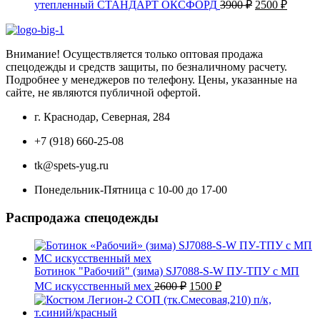
1900 ₽.
Первоначаль
Текущ
утепленный СТАНДАРТ ОКСФОРД
3900
₽
2500
₽
2300 ₽.
цена
цена:
составляла
2500 ₽
3900 ₽.
Внимание! Осуществляется только оптовая продажа
спецодежды и средств защиты, по безналичному расчету.
Подробнее у менеджеров по телефону. Цены, указанные на
сайте, не являются публичной офертой.
г. Краснодар, Северная, 284
+7 (918) 660-25-08
tk@spets-yug.ru
Понедельник-Пятница с 10-00 до 17-00
Распродажа спецодежды
Ботинок "Рабочий" (зима) SJ7088-S-W ПУ-ТПУ с МП
Первоначальная
Текущая
МС искусственный мех
2600
₽
1500
₽
цена
цена:
составляла
1500 ₽.