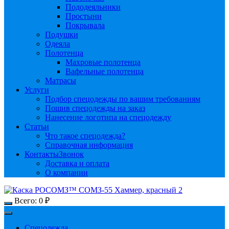
Пододеяльники
Простыни
Покрывала
Подушки
Одеяла
Полотенца
Махровые полотенца
Вафельные полотенца
Матрасы
Услуги
Подбор спецодежды по вашим требованиям
Пошив спецодежды на заказ
Нанесение логотипа на спецодежду
Статьи
Что такое спецодежда?
Справочная информация
Контакты
Звонок
Доставка и оплата
О компании
Всего:
0
₽
Спецодежда