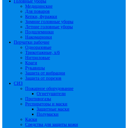
Головные уборы
Медицинские
Для поваров
Кепки, фуражки
Зимние головные уборы
Летние головные уборы
Подшлемники
Накомарники
Перчатки рабочие
Одноразовые
Трикотажные, х/б
Нитриловые
Краги
Рукавицы
Защита от вибрации
Защита от порезов
СИЗ
Пожарное оборудование
Огнетушители
Противогазы
Респираторы и маски
Защитные маски
Полумаски
Каски
Средства для защиты кожи