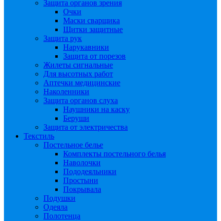
Защита органов зрения
Очки
Маски сварщика
Щитки защитные
Защита рук
Нарукавники
Защита от порезов
Жилеты сигнальные
Для высотных работ
Аптечки медицинские
Наколенники
Защита органов слуха
Наушники на каску
Беруши
Защита от электричества
Текстиль
Постельное белье
Комплекты постельного белья
Наволочки
Пододеяльники
Простыни
Покрывала
Подушки
Одеяла
Полотенца