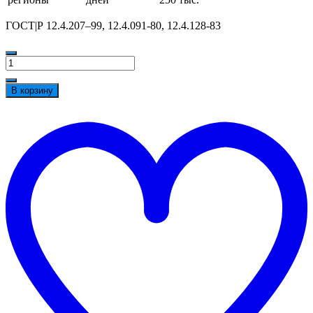
ГОСТ|Р 12.4.207–99, 12.4.091-80, 12.4.128-83
Количество
товара
Каска
В корзину
РОСОМЗ™
СОМЗ-55
t
Хаммер,
w
красный