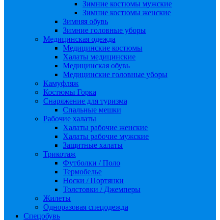
Зимние костюмы мужские
Зимние костюмы женские
Зимняя обувь
Зимние головные уборы
Медицинская одежда
Медицинские костюмы
Халаты медицинские
Медицинская обувь
Медицинские головные уборы
Камуфляж
Костюмы Горка
Снаряжение для туризма
Спальные мешки
Рабочие халаты
Халаты рабочие женские
Халаты рабочие мужские
Защитные халаты
Трикотаж
Футболки / Поло
Термобелье
Носки / Портянки
Толстовки / Джемперы
Жилеты
Одноразовая спецодежда
Спецобувь