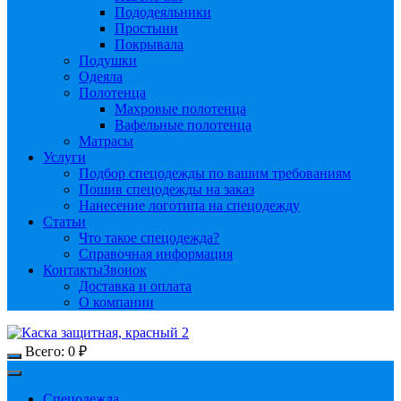
Пододеяльники
Простыни
Покрывала
Подушки
Одеяла
Полотенца
Махровые полотенца
Вафельные полотенца
Матрасы
Услуги
Подбор спецодежды по вашим требованиям
Пошив спецодежды на заказ
Нанесение логотипа на спецодежду
Статьи
Что такое спецодежда?
Справочная информация
Контакты
Звонок
Доставка и оплата
О компании
Всего:
0
₽
Спецодежда