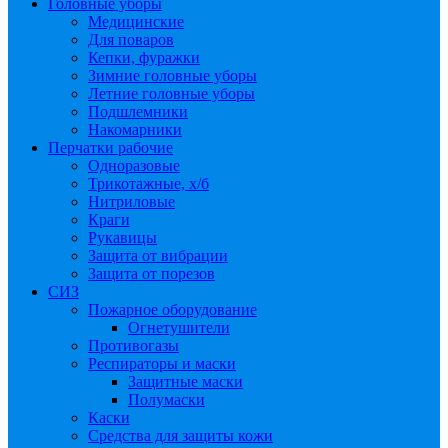
Головные уборы
Медицинские
Для поваров
Кепки, фуражки
Зимние головные уборы
Летние головные уборы
Подшлемники
Накомарники
Перчатки рабочие
Одноразовые
Трикотажные, х/б
Нитриловые
Краги
Рукавицы
Защита от вибрации
Защита от порезов
СИЗ
Пожарное оборудование
Огнетушители
Противогазы
Респираторы и маски
Защитные маски
Полумаски
Каски
Средства для защиты кожи