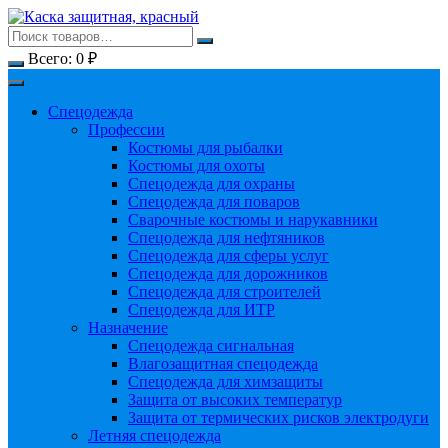
Перейти
к
содержимому
Всего:
0
₽
Спецодежда
Профессии
Костюмы для рыбалки
Костюмы для охоты
Спецодежда для охраны
Спецодежда для поваров
Сварочные костюмы и нарукавники
Спецодежда для нефтяников
Спецодежда для сферы услуг
Спецодежда для дорожников
Спецодежда для строителей
Спецодежда для ИТР
Назначение
Спецодежда сигнальная
Влагозащитная спецодежда
Спецодежда для химзащиты
Защита от высоких температур
Защита от термических рисков электродуги
Летняя спецодежда