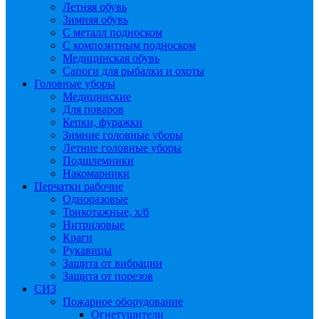
Летняя обувь
Зимняя обувь
С металл подноском
С композитным подноском
Медицинская обувь
Сапоги для рыбалки и охоты
Головные уборы
Медицинские
Для поваров
Кепки, фуражки
Зимние головные уборы
Летние головные уборы
Подшлемники
Накомарники
Перчатки рабочие
Одноразовые
Трикотажные, х/б
Нитриловые
Краги
Рукавицы
Защита от вибрации
Защита от порезов
СИЗ
Пожарное оборудование
Огнетушители