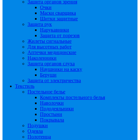
Защита органов зрения
Очки
Маски сварщика
Щитки защитные
Защита рук
Нарукавники
Защита от порезов
Жилеты сигнальные
Для высотных работ
Аптечки медицинские
Наколенники
Защита органов слуха
Наушники на каску
Беруши
Защита от электричества
Текстиль
Постельное белье
Комплекты постельного белья
Наволочки
Пододеяльники
Простыни
Покрывала
Подушки
Одеяла
Полотенца