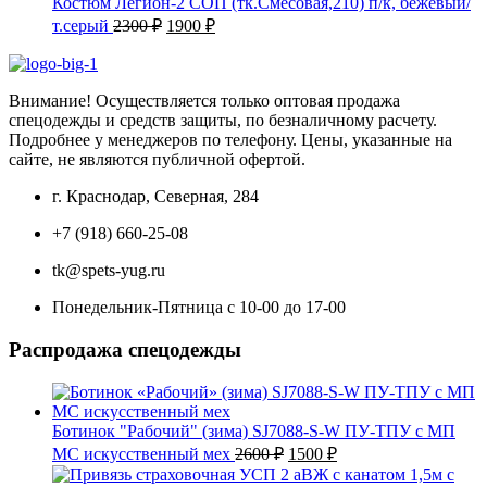
2500 ₽.
Костюм Легион-2 СОП (тк.Смесовая,210) п/к, бежевый/
Первоначальная
Текущая
т.серый
2300
₽
1900
₽
цена
цена:
составляла
1900 ₽.
2300 ₽.
Внимание! Осуществляется только оптовая продажа
спецодежды и средств защиты, по безналичному расчету.
Подробнее у менеджеров по телефону. Цены, указанные на
сайте, не являются публичной офертой.
г. Краснодар, Северная, 284
+7 (918) 660-25-08
tk@spets-yug.ru
Понедельник-Пятница с 10-00 до 17-00
Распродажа спецодежды
Ботинок "Рабочий" (зима) SJ7088-S-W ПУ-ТПУ с МП
Первоначальная
Текущая
МС искусственный мех
2600
₽
1500
₽
цена
цена: