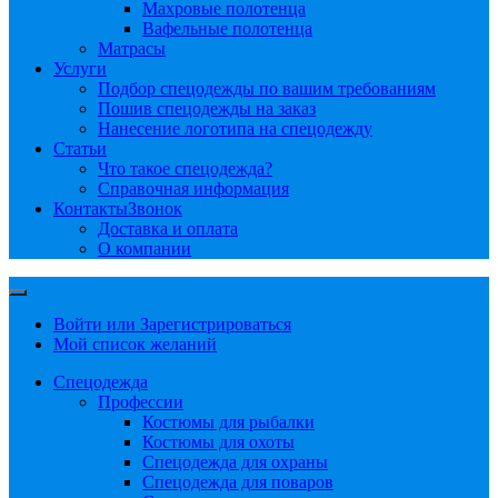
Махровые полотенца
Вафельные полотенца
Матрасы
Услуги
Подбор спецодежды по вашим требованиям
Пошив спецодежды на заказ
Нанесение логотипа на спецодежду
Статьи
Что такое спецодежда?
Справочная информация
Контакты
Звонок
Доставка и оплата
О компании
Войти или Зарегистрироваться
Мой список желаний
Спецодежда
Профессии
Костюмы для рыбалки
Костюмы для охоты
Спецодежда для охраны
Спецодежда для поваров