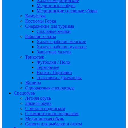
Халаты медицинские
Медицинская обувь
Медицинские головные уборы
Камуфляж
Костюмы Горка
Снаряжение для туризма
Спальные мешки
Рабочие халаты
Халаты рабочие женские
Халаты рабочие мужские
Защитные халаты
Трикотаж
Футболки / Поло
Термобелье
Носки / Портянки
Толстовки / Джемперы
Жилеты
Одноразовая спецодежда
Спецобувь
Летняя обувь
Зимняя обувь
С металл подноском
С композитным подноском
Медицинская обувь
Сапоги для рыбалки и охоты