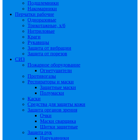
Подшлемники
Накомарники
Перчатки рабочие
Одноразовые
Трикотажные, х/б
Нитриловые
Краги
Рукавицы
Защита от вибрации
Защита от порезов
СИЗ
Пожарное оборудование
Огнетушители
Противогазы
Респираторы и маски
Защитные маски
Полумаски
Каски
Средства для защиты кожи
Защита органов зрения
Очки
Маски сварщика
Щитки защитные
Защита рук
Нарукавники