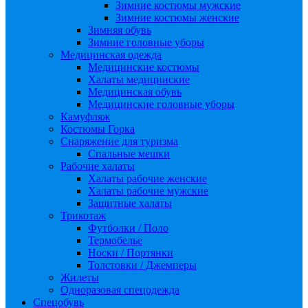
Зимние костюмы мужские
Зимние костюмы женские
Зимняя обувь
Зимние головные уборы
Медицинская одежда
Медицинские костюмы
Халаты медицинские
Медицинская обувь
Медицинские головные уборы
Камуфляж
Костюмы Горка
Снаряжение для туризма
Спальные мешки
Рабочие халаты
Халаты рабочие женские
Халаты рабочие мужские
Защитные халаты
Трикотаж
Футболки / Поло
Термобелье
Носки / Портянки
Толстовки / Джемперы
Жилеты
Одноразовая спецодежда
Спецобувь