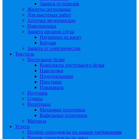
Защита от порезов
Жилеты сигнальные
Для высотных работ
Аптечки медицинские
Наколенники
Защита органов слуха
Наушники на каску
Беруши
Защита от электричества
Текстиль
Постельное белье
Комплекты постельного белья
Наволочки
Пододеяльники
Простыни
Покрывала
Подушки
Одеяла
Полотенца
Махровые полотенца
Вафельные полотенца
Матрасы
Услуги
Подбор спецодежды по вашим требованиям
Пошив спецодежды на заказ