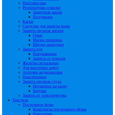
Противогазы
Респираторы и маски
Защитные маски
Полумаски
Каски
Средства для защиты кожи
Защита органов зрения
Очки
Маски сварщика
Щитки защитные
Защита рук
Нарукавники
Защита от порезов
Жилеты сигнальные
Для высотных работ
Аптечки медицинские
Наколенники
Защита органов слуха
Наушники на каску
Беруши
Защита от электричества
Текстиль
Постельное белье
Комплекты постельного белья
Наволочки