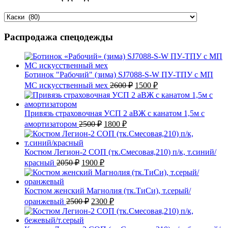
Распродажа спецодежды
Ботинок "Рабочий" (зима) SJ7088-S-W ПУ-ТПУ с МП
Первоначальная
Текущая
МС искусственный мех
2600
₽
1500
₽
цена
цена:
составляла
1500 ₽.
2600 ₽.
Привязь страховочная УСП 2 аВЖ с канатом 1,5м с
Первоначальная
Текущая
амортизатором
2500
₽
1800
₽
цена
цена:
составляла
1800 ₽.
2500 ₽.
Костюм Легион-2 СОП (тк.Смесовая,210) п/к, т.синий/
Первоначальная
Текущая
красный
2050
₽
1900
₽
цена
цена:
составляла
1900 ₽.
2050 ₽.
Костюм женский Магнолия (тк.ТиСи), т.серый/
Первоначальная
Текущая
оранжевый
2500
₽
2300
₽
цена
цена:
составляла
2300 ₽.