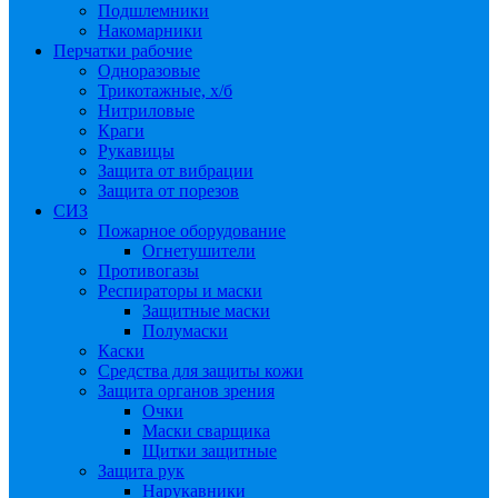
Подшлемники
Накомарники
Перчатки рабочие
Одноразовые
Трикотажные, х/б
Нитриловые
Краги
Рукавицы
Защита от вибрации
Защита от порезов
СИЗ
Пожарное оборудование
Огнетушители
Противогазы
Респираторы и маски
Защитные маски
Полумаски
Каски
Средства для защиты кожи
Защита органов зрения
Очки
Маски сварщика
Щитки защитные
Защита рук
Нарукавники