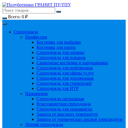
Перейти
к
содержимому
Всего:
0
₽
Спецодежда
Профессии
Костюмы для рыбалки
Костюмы для охоты
Спецодежда для охраны
Спецодежда для поваров
Сварочные костюмы и нарукавники
Спецодежда для нефтяников
Спецодежда для сферы услуг
Спецодежда для дорожников
Спецодежда для строителей
Спецодежда для ИТР
Назначение
Спецодежда сигнальная
Влагозащитная спецодежда
Спецодежда для химзащиты
Защита от высоких температур
Защита от термических рисков электродуги
Летняя спецодежда