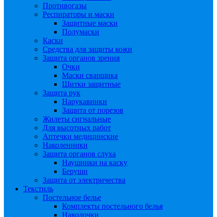
Противогазы
Респираторы и маски
Защитные маски
Полумаски
Каски
Средства для защиты кожи
Защита органов зрения
Очки
Маски сварщика
Щитки защитные
Защита рук
Нарукавники
Защита от порезов
Жилеты сигнальные
Для высотных работ
Аптечки медицинские
Наколенники
Защита органов слуха
Наушники на каску
Беруши
Защита от электричества
Текстиль
Постельное белье
Комплекты постельного белья
Наволочки