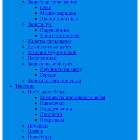
Защита органов зрения
Очки
Маски сварщика
Щитки защитные
Защита рук
Нарукавники
Защита от порезов
Жилеты сигнальные
Для высотных работ
Аптечки медицинские
Наколенники
Защита органов слуха
Наушники на каску
Беруши
Защита от электричества
Текстиль
Постельное белье
Комплекты постельного белья
Наволочки
Пододеяльники
Простыни
Покрывала
Подушки
Одеяла
Полотенца