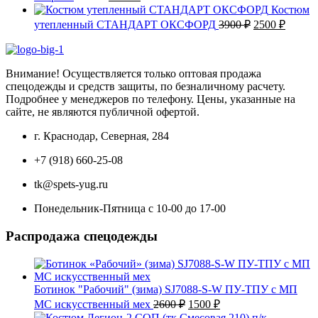
цена
цена:
Костюм
составляла
1900 ₽.
Первоначаль
Текущ
утепленный СТАНДАРТ ОКСФОРД
3900
₽
2500
₽
2300 ₽.
цена
цена:
составляла
2500 ₽
3900 ₽.
Внимание! Осуществляется только оптовая продажа
спецодежды и средств защиты, по безналичному расчету.
Подробнее у менеджеров по телефону. Цены, указанные на
сайте, не являются публичной офертой.
г. Краснодар, Северная, 284
+7 (918) 660-25-08
tk@spets-yug.ru
Понедельник-Пятница с 10-00 до 17-00
Распродажа спецодежды
Ботинок "Рабочий" (зима) SJ7088-S-W ПУ-ТПУ с МП
Первоначальная
Текущая
МС искусственный мех
2600
₽
1500
₽
цена
цена: