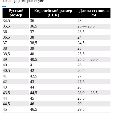
Таблица размеров обуви
Русский
Европейский размер
Длина ступни, в
размер
(EUR)
см
34,5
36
23
35,5
36,5
23 — 23,5
36
37
23,5
36,5
38
24
37
38,5
24,5
38
39
25
38,5
40
25,5
39
40,5
25,5 — 26,0
40
41
26
40,5
42
26,5
41
42,5
27
42
43
27,5
43
44
28
43,5
44,5
28,0 — 28,5
44
45
28,5
44,5
46
29
45
46,5
29,5