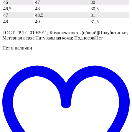
46
47
30
46,5
48
30,5
47
48,5
31
48
49
31,5
ГОСТ|ТР ТС 019/2011; Комплектность (общий)|Полуботинки;
Материал верха|Натуральная кожа; Подносок|Нет
Нет в наличии
t
w