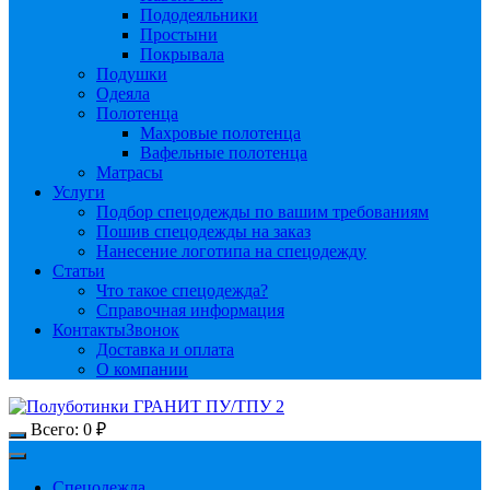
Пододеяльники
Простыни
Покрывала
Подушки
Одеяла
Полотенца
Махровые полотенца
Вафельные полотенца
Матрасы
Услуги
Подбор спецодежды по вашим требованиям
Пошив спецодежды на заказ
Нанесение логотипа на спецодежду
Статьи
Что такое спецодежда?
Справочная информация
Контакты
Звонок
Доставка и оплата
О компании
Всего:
0
₽
Спецодежда