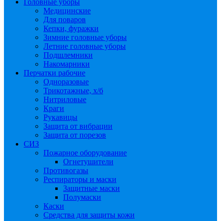
Головные уборы
Медицинские
Для поваров
Кепки, фуражки
Зимние головные уборы
Летние головные уборы
Подшлемники
Накомарники
Перчатки рабочие
Одноразовые
Трикотажные, х/б
Нитриловые
Краги
Рукавицы
Защита от вибрации
Защита от порезов
СИЗ
Пожарное оборудование
Огнетушители
Противогазы
Респираторы и маски
Защитные маски
Полумаски
Каски
Средства для защиты кожи