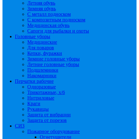
Летняя обувь
Зимняя обувь
С металл подноском
С композитным подноском
Медицинская обувь
Сапоги для рыбалки и охоты
Головные уборы
Медицинские
Для поваров
Кепки, фуражки
Зимние головные уборы
Летние головные уборы
Подшлемники
Накомарники
Перчатки рабочие
Одноразовые
Трикотажные, х/б
Нитриловые
Краги
Рукавицы
Защита от вибрации
Защита от порезов
СИЗ
Пожарное оборудование
Огнетушители