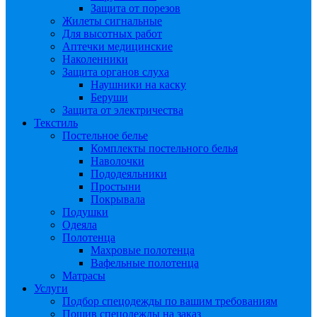
Защита от порезов
Жилеты сигнальные
Для высотных работ
Аптечки медицинские
Наколенники
Защита органов слуха
Наушники на каску
Беруши
Защита от электричества
Текстиль
Постельное белье
Комплекты постельного белья
Наволочки
Пододеяльники
Простыни
Покрывала
Подушки
Одеяла
Полотенца
Махровые полотенца
Вафельные полотенца
Матрасы
Услуги
Подбор спецодежды по вашим требованиям
Пошив спецодежды на заказ