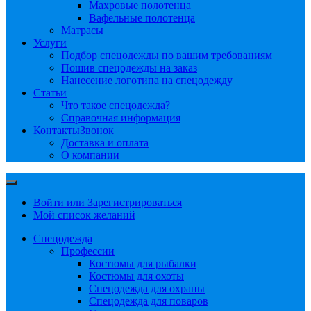
Махровые полотенца
Вафельные полотенца
Матрасы
Услуги
Подбор спецодежды по вашим требованиям
Пошив спецодежды на заказ
Нанесение логотипа на спецодежду
Статьи
Что такое спецодежда?
Справочная информация
Контакты
Звонок
Доставка и оплата
О компании
Войти или Зарегистрироваться
Мой список желаний
Спецодежда
Профессии
Костюмы для рыбалки
Костюмы для охоты
Спецодежда для охраны
Спецодежда для поваров