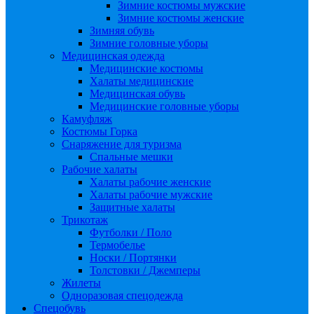
Зимние костюмы мужские
Зимние костюмы женские
Зимняя обувь
Зимние головные уборы
Медицинская одежда
Медицинские костюмы
Халаты медицинские
Медицинская обувь
Медицинские головные уборы
Камуфляж
Костюмы Горка
Снаряжение для туризма
Спальные мешки
Рабочие халаты
Халаты рабочие женские
Халаты рабочие мужские
Защитные халаты
Трикотаж
Футболки / Поло
Термобелье
Носки / Портянки
Толстовки / Джемперы
Жилеты
Одноразовая спецодежда
Спецобувь