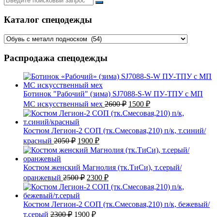
Каталог спецодежды
Распродажа спецодежды
Ботинок "Рабочий" (зима) SJ7088-S-W ПУ-ТПУ с МП
Первоначальная
Текущая
МС искусственный мех
2600
₽
1500
₽
цена
цена:
составляла
1500 ₽.
2600 ₽.
Костюм Легион-2 СОП (тк.Смесовая,210) п/к, т.синий/
Первоначальная
Текущая
красный
2050
₽
1900
₽
цена
цена:
составляла
1900 ₽.
2050 ₽.
Костюм женский Магнолия (тк.ТиСи), т.серый/
Первоначальная
Текущая
оранжевый
2500
₽
2300
₽
цена
цена:
составляла
2300 ₽.
2500 ₽.
Костюм Легион-2 СОП (тк.Смесовая,210) п/к, бежевый/
Первоначальная
Текущая
т.серый
2300
₽
1900
₽