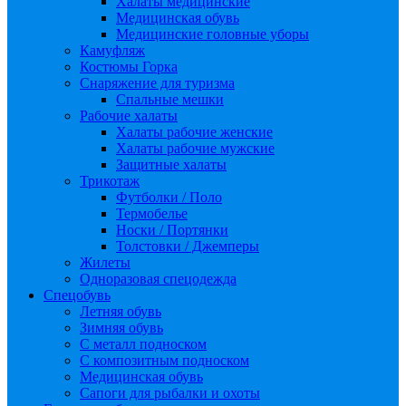
Халаты медицинские
Медицинская обувь
Медицинские головные уборы
Камуфляж
Костюмы Горка
Снаряжение для туризма
Спальные мешки
Рабочие халаты
Халаты рабочие женские
Халаты рабочие мужские
Защитные халаты
Трикотаж
Футболки / Поло
Термобелье
Носки / Портянки
Толстовки / Джемперы
Жилеты
Одноразовая спецодежда
Спецобувь
Летняя обувь
Зимняя обувь
С металл подноском
С композитным подноском
Медицинская обувь
Сапоги для рыбалки и охоты