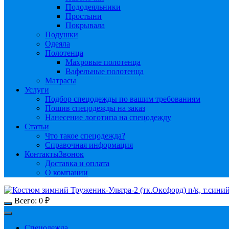
Пододеяльники
Простыни
Покрывала
Подушки
Одеяла
Полотенца
Махровые полотенца
Вафельные полотенца
Матрасы
Услуги
Подбор спецодежды по вашим требованиям
Пошив спецодежды на заказ
Нанесение логотипа на спецодежду
Статьи
Что такое спецодежда?
Справочная информация
Контакты
Звонок
Доставка и оплата
О компании
Всего:
0
₽
Спецодежда