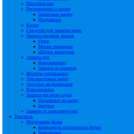
Противогазы
Респираторы и маски
Защитные маски
Полумаски
Каски
Средства для защиты кожи
Защита органов зрения
Очки
Маски сварщика
Щитки защитные
Защита рук
Нарукавники
Защита от порезов
Жилеты сигнальные
Для высотных работ
Аптечки медицинские
Наколенники
Защита органов слуха
Наушники на каску
Беруши
Защита от электричества
Текстиль
Постельное белье
Комплекты постельного белья
Наволочки