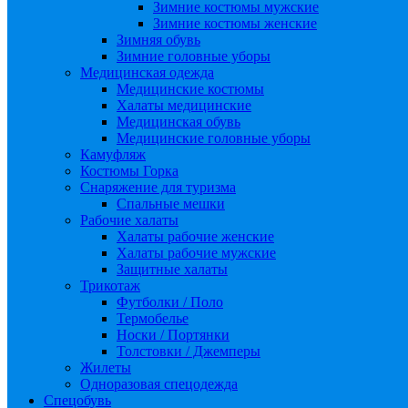
Зимние костюмы мужские
Зимние костюмы женские
Зимняя обувь
Зимние головные уборы
Медицинская одежда
Медицинские костюмы
Халаты медицинские
Медицинская обувь
Медицинские головные уборы
Камуфляж
Костюмы Горка
Снаряжение для туризма
Спальные мешки
Рабочие халаты
Халаты рабочие женские
Халаты рабочие мужские
Защитные халаты
Трикотаж
Футболки / Поло
Термобелье
Носки / Портянки
Толстовки / Джемперы
Жилеты
Одноразовая спецодежда
Спецобувь