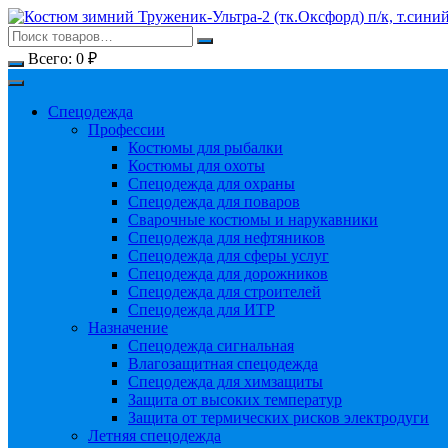
Перейти
к
содержимому
Всего:
0
₽
Спецодежда
Профессии
Костюмы для рыбалки
Костюмы для охоты
Спецодежда для охраны
Спецодежда для поваров
Сварочные костюмы и нарукавники
Спецодежда для нефтяников
Спецодежда для сферы услуг
Спецодежда для дорожников
Спецодежда для строителей
Спецодежда для ИТР
Назначение
Спецодежда сигнальная
Влагозащитная спецодежда
Спецодежда для химзащиты
Защита от высоких температур
Защита от термических рисков электродуги
Летняя спецодежда