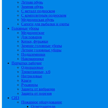
Летняя обувь
Зимняя обувь
С металл подноском
С композитным подноском
Медицинская обувь
Сапоги для рыбалки и охоты
Головные уборы
Медицинские
Для поваров
Кепки, фуражки
Зимние головные уборы
Летние головные уборы
Подшлемники
Накомарники
Перчатки рабочие
Одноразовые
Трикотажные, х/б
Нитриловые
Краги
Рукавицы
Защита от вибрации
Защита от порезов
СИЗ
Пожарное оборудование
Огнетушители