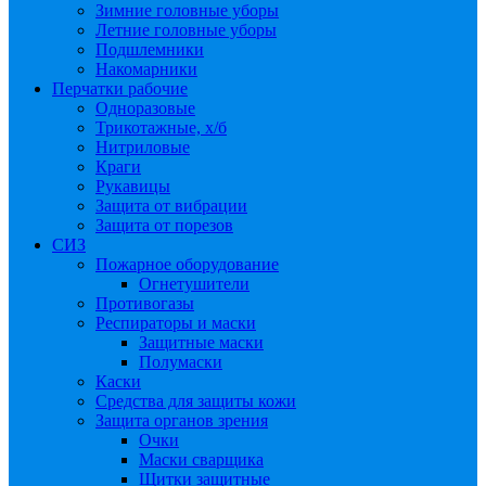
Зимние головные уборы
Летние головные уборы
Подшлемники
Накомарники
Перчатки рабочие
Одноразовые
Трикотажные, х/б
Нитриловые
Краги
Рукавицы
Защита от вибрации
Защита от порезов
СИЗ
Пожарное оборудование
Огнетушители
Противогазы
Респираторы и маски
Защитные маски
Полумаски
Каски
Средства для защиты кожи
Защита органов зрения
Очки
Маски сварщика
Щитки защитные