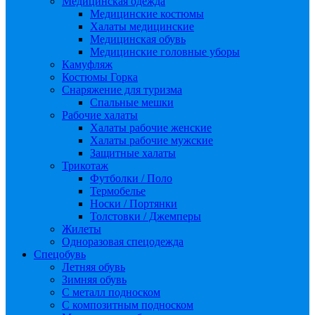
Медицинская одежда
Медицинские костюмы
Халаты медицинские
Медицинская обувь
Медицинские головные уборы
Камуфляж
Костюмы Горка
Снаряжение для туризма
Спальные мешки
Рабочие халаты
Халаты рабочие женские
Халаты рабочие мужские
Защитные халаты
Трикотаж
Футболки / Поло
Термобелье
Носки / Портянки
Толстовки / Джемперы
Жилеты
Одноразовая спецодежда
Спецобувь
Летняя обувь
Зимняя обувь
С металл подноском
С композитным подноском