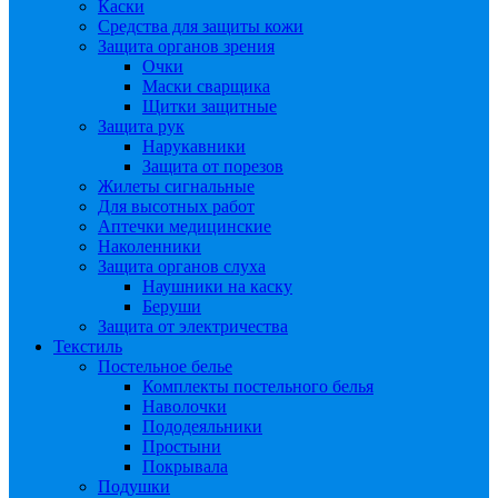
Каски
Средства для защиты кожи
Защита органов зрения
Очки
Маски сварщика
Щитки защитные
Защита рук
Нарукавники
Защита от порезов
Жилеты сигнальные
Для высотных работ
Аптечки медицинские
Наколенники
Защита органов слуха
Наушники на каску
Беруши
Защита от электричества
Текстиль
Постельное белье
Комплекты постельного белья
Наволочки
Пододеяльники
Простыни
Покрывала
Подушки