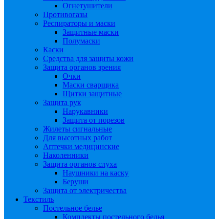
Огнетушители
Противогазы
Респираторы и маски
Защитные маски
Полумаски
Каски
Средства для защиты кожи
Защита органов зрения
Очки
Маски сварщика
Щитки защитные
Защита рук
Нарукавники
Защита от порезов
Жилеты сигнальные
Для высотных работ
Аптечки медицинские
Наколенники
Защита органов слуха
Наушники на каску
Беруши
Защита от электричества
Текстиль
Постельное белье
Комплекты постельного белья