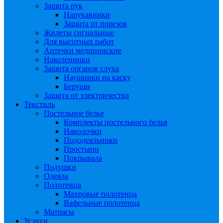
Защита рук
Нарукавники
Защита от порезов
Жилеты сигнальные
Для высотных работ
Аптечки медицинские
Наколенники
Защита органов слуха
Наушники на каску
Беруши
Защита от электричества
Текстиль
Постельное белье
Комплекты постельного белья
Наволочки
Пододеяльники
Простыни
Покрывала
Подушки
Одеяла
Полотенца
Махровые полотенца
Вафельные полотенца
Матрасы
Услуги