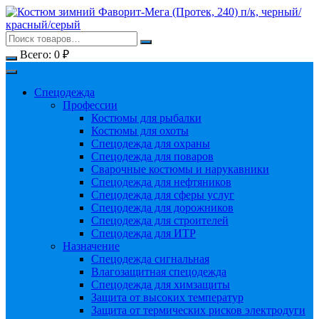
Перейти
к
содержимому
Всего:
0
₽
Спецодежда
Профессии
Костюмы для рыбалки
Костюмы для охоты
Спецодежда для охраны
Спецодежда для поваров
Сварочные костюмы и нарукавники
Спецодежда для нефтяников
Спецодежда для сферы услуг
Спецодежда для дорожников
Спецодежда для строителей
Спецодежда для ИТР
Назначение
Спецодежда сигнальная
Влагозащитная спецодежда
Спецодежда для химзащиты
Защита от высоких температур
Защита от термических рисков электродуги