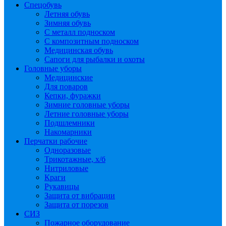
Спецобувь
Летняя обувь
Зимняя обувь
С металл подноском
С композитным подноском
Медицинская обувь
Сапоги для рыбалки и охоты
Головные уборы
Медицинские
Для поваров
Кепки, фуражки
Зимние головные уборы
Летние головные уборы
Подшлемники
Накомарники
Перчатки рабочие
Одноразовые
Трикотажные, х/б
Нитриловые
Краги
Рукавицы
Защита от вибрации
Защита от порезов
СИЗ
Пожарное оборудование