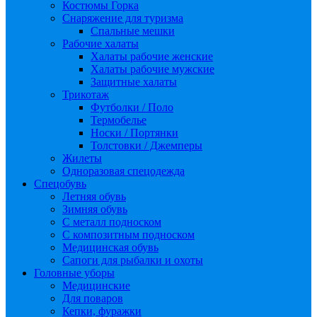
Костюмы Горка
Снаряжение для туризма
Спальные мешки
Рабочие халаты
Халаты рабочие женские
Халаты рабочие мужские
Защитные халаты
Трикотаж
Футболки / Поло
Термобелье
Носки / Портянки
Толстовки / Джемперы
Жилеты
Одноразовая спецодежда
Спецобувь
Летняя обувь
Зимняя обувь
С металл подноском
С композитным подноском
Медицинская обувь
Сапоги для рыбалки и охоты
Головные уборы
Медицинские
Для поваров
Кепки, фуражки