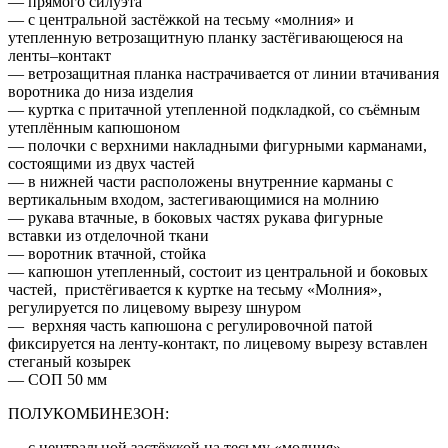
— прямого силуэта
— с центральной застёжкой на тесьму «молния» и
утепленную ветрозащитную планку застёгивающеюся на
ленты–контакт
— ветрозащитная планка настрачивается от линии втачивания
воротника до низа изделия
— куртка с притачной утепленной подкладкой, со съёмным
утеплённым капюшоном
— полочки с верхними накладными фигурными карманами,
состоящими из двух частей
— в нижней части расположены внутренние карманы с
вертикальным входом, застегивающимися на молнию
— рукава втачные, в боковых частях рукава фигурные
вставки из отделочной ткани
— воротник втачной, стойка
— капюшон утепленный, состоит из центральной и боковых
частей, пристёгивается к куртке на тесьму «Молния»,
регулируется по лицевому вырезу шнуром
— верхняя часть капюшона с регулировочной патой
фиксируется на ленту-контакт, по лицевому вырезу вставлен
стеганый козырек
— СОП 50 мм
ПОЛУКОМБИНЕЗОН:
— с центральной застёжкой на тесьму «молния»