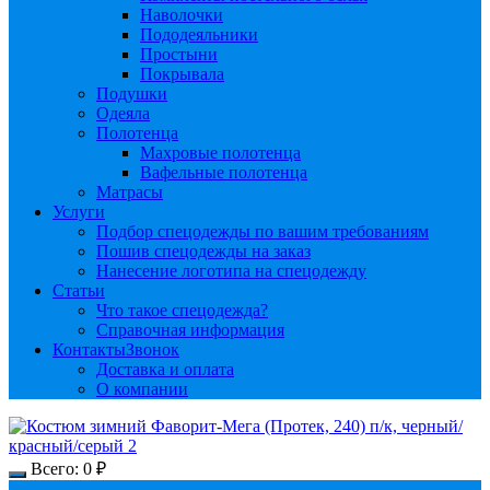
Наволочки
Пододеяльники
Простыни
Покрывала
Подушки
Одеяла
Полотенца
Махровые полотенца
Вафельные полотенца
Матрасы
Услуги
Подбор спецодежды по вашим требованиям
Пошив спецодежды на заказ
Нанесение логотипа на спецодежду
Статьи
Что такое спецодежда?
Справочная информация
Контакты
Звонок
Доставка и оплата
О компании
Всего:
0
₽