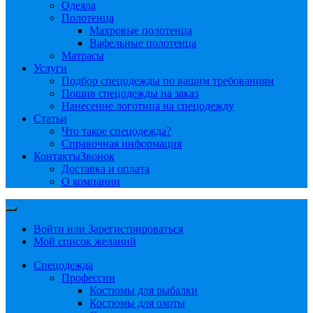
Одеяла
Полотенца
Махровые полотенца
Вафельные полотенца
Матрасы
Услуги
Подбор спецодежды по вашим требованиям
Пошив спецодежды на заказ
Нанесение логотипа на спецодежду
Статьи
Что такое спецодежда?
Справочная информация
Контакты
Звонок
Доставка и оплата
О компании
Войти или Зарегистрироваться
Мой список желаний
Спецодежда
Профессии
Костюмы для рыбалки
Костюмы для охоты