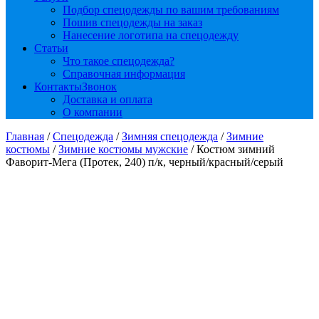
Подбор спецодежды по вашим требованиям
Пошив спецодежды на заказ
Нанесение логотипа на спецодежду
Статьи
Что такое спецодежда?
Справочная информация
Контакты
Звонок
Доставка и оплата
О компании
Главная
/
Спецодежда
/
Зимняя спецодежда
/
Зимние
костюмы
/
Зимние костюмы мужские
/ Костюм зимний
Фаворит-Мега (Протек, 240) п/к, черный/красный/серый