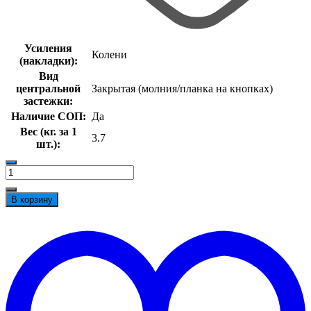
Усиления
Колени
(накладки):
Вид
центральной
Закрытая (молния/планка на кнопках)
застежки:
Наличие СОП:
Да
Вес (кг. за 1
3.7
шт.):
Количество
товара
Костюм
В корзину
зимний
Фаворит-
t
Мега
w
(Протек,
240)
п/
к,
черный/
красный/