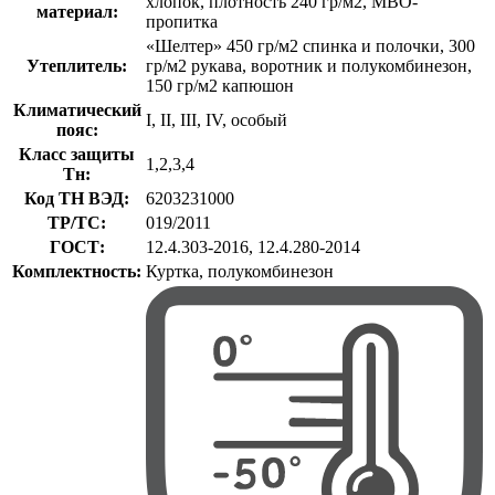
хлопок, плотность 240 гр/м2, МВО-
материал:
пропитка
«Шелтер» 450 гр/м2 спинка и полочки, 300
Утеплитель:
гр/м2 рукава, воротник и полукомбинезон,
150 гр/м2 капюшон
Климатический
I, II, III, IV, особый
пояс:
Класс защиты
1,2,3,4
Тн:
Код ТН ВЭД:
6203231000
ТР/ТС:
019/2011
ГОСТ:
12.4.303-2016, 12.4.280-2014
Комплектность:
Куртка, полукомбинезон