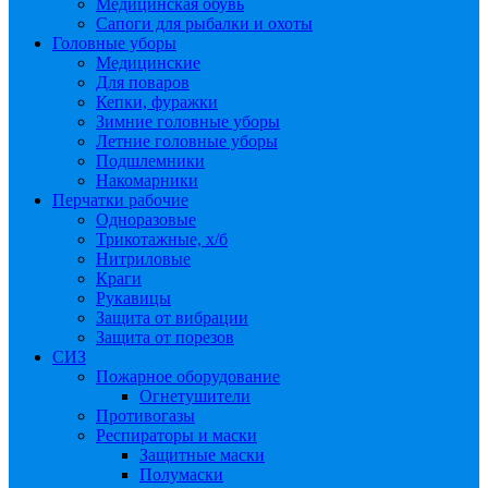
Медицинская обувь
Сапоги для рыбалки и охоты
Головные уборы
Медицинские
Для поваров
Кепки, фуражки
Зимние головные уборы
Летние головные уборы
Подшлемники
Накомарники
Перчатки рабочие
Одноразовые
Трикотажные, х/б
Нитриловые
Краги
Рукавицы
Защита от вибрации
Защита от порезов
СИЗ
Пожарное оборудование
Огнетушители
Противогазы
Респираторы и маски
Защитные маски
Полумаски