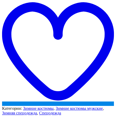
СОП
w
(тк.Смесовая,210)
п/
к
ЭТАЛОН,
т.синий/
васильковый
(118214)
Категории:
Зимние костюмы
,
Зимние костюмы мужские
,
Зимняя спецодежда
,
Спецодежда