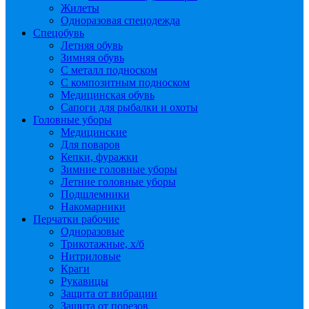
Жилеты
Одноразовая спецодежда
Спецобувь
Летняя обувь
Зимняя обувь
С металл подноском
С композитным подноском
Медицинская обувь
Сапоги для рыбалки и охоты
Головные уборы
Медицинские
Для поваров
Кепки, фуражки
Зимние головные уборы
Летние головные уборы
Подшлемники
Накомарники
Перчатки рабочие
Одноразовые
Трикотажные, х/б
Нитриловые
Краги
Рукавицы
Защита от вибрации
Защита от порезов