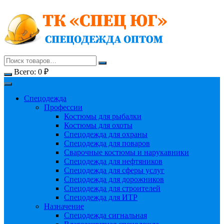
Перейти
к
содержимому
Всего:
0
₽
Спецодежда
Профессии
Костюмы для рыбалки
Костюмы для охоты
Спецодежда для охраны
Спецодежда для поваров
Сварочные костюмы и нарукавники
Спецодежда для нефтяников
Спецодежда для сферы услуг
Спецодежда для дорожников
Спецодежда для строителей
Спецодежда для ИТР
Назначение
Спецодежда сигнальная