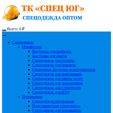
Всего:
0
₽
Спецодежда
Профессии
Костюмы для рыбалки
Костюмы для охоты
Спецодежда для охраны
Спецодежда для поваров
Сварочные костюмы и нарукавники
Спецодежда для нефтяников
Спецодежда для сферы услуг
Спецодежда для дорожников
Спецодежда для строителей
Спецодежда для ИТР
Назначение
Спецодежда сигнальная
Влагозащитная спецодежда
Спецодежда для химзащиты