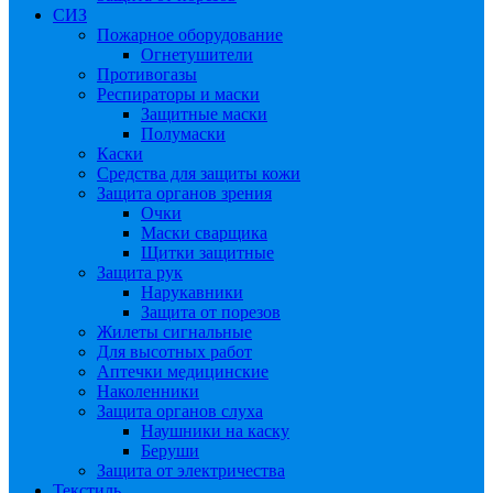
СИЗ
Пожарное оборудование
Огнетушители
Противогазы
Респираторы и маски
Защитные маски
Полумаски
Каски
Средства для защиты кожи
Защита органов зрения
Очки
Маски сварщика
Щитки защитные
Защита рук
Нарукавники
Защита от порезов
Жилеты сигнальные
Для высотных работ
Аптечки медицинские
Наколенники
Защита органов слуха
Наушники на каску
Беруши
Защита от электричества
Текстиль