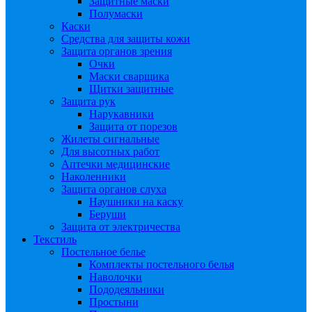
Защитные маски
Полумаски
Каски
Средства для защиты кожи
Защита органов зрения
Очки
Маски сварщика
Щитки защитные
Защита рук
Нарукавники
Защита от порезов
Жилеты сигнальные
Для высотных работ
Аптечки медицинские
Наколенники
Защита органов слуха
Наушники на каску
Беруши
Защита от электричества
Текстиль
Постельное белье
Комплекты постельного белья
Наволочки
Пододеяльники
Простыни