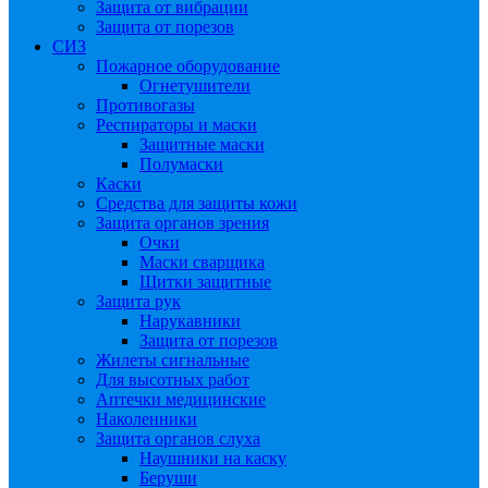
Защита от вибрации
Защита от порезов
СИЗ
Пожарное оборудование
Огнетушители
Противогазы
Респираторы и маски
Защитные маски
Полумаски
Каски
Средства для защиты кожи
Защита органов зрения
Очки
Маски сварщика
Щитки защитные
Защита рук
Нарукавники
Защита от порезов
Жилеты сигнальные
Для высотных работ
Аптечки медицинские
Наколенники
Защита органов слуха
Наушники на каску
Беруши