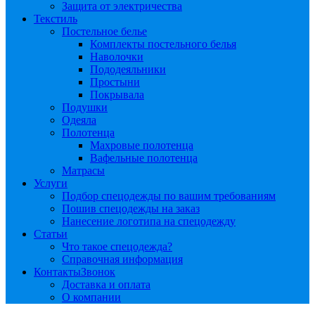
Защита от электричества
Текстиль
Постельное белье
Комплекты постельного белья
Наволочки
Пододеяльники
Простыни
Покрывала
Подушки
Одеяла
Полотенца
Махровые полотенца
Вафельные полотенца
Матрасы
Услуги
Подбор спецодежды по вашим требованиям
Пошив спецодежды на заказ
Нанесение логотипа на спецодежду
Статьи
Что такое спецодежда?
Справочная информация
Контакты
Звонок
Доставка и оплата
О компании