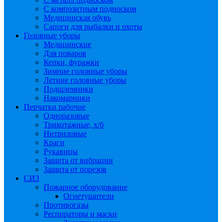
С композитным подноском
Медицинская обувь
Сапоги для рыбалки и охоты
Головные уборы
Медицинские
Для поваров
Кепки, фуражки
Зимние головные уборы
Летние головные уборы
Подшлемники
Накомарники
Перчатки рабочие
Одноразовые
Трикотажные, х/б
Нитриловые
Краги
Рукавицы
Защита от вибрации
Защита от порезов
СИЗ
Пожарное оборудование
Огнетушители
Противогазы
Респираторы и маски