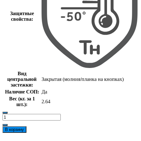
Защитные
свойства:
Вид
центральной
Закрытая (молния/планка на кнопках)
застежки:
Наличие СОП:
Да
Вес (кг. за 1
2.64
шт.):
Количество
товара
Костюм
В корзину
зимний
Антей
t