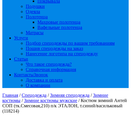
Покрывала
Подушки
Одеяла
Полотенца
Махровые полотенца
Вафельные полотенца
Матрасы
Услуги
Подбор спецодежды по вашим требованиям
Пошив спецодежды на заказ
Нанесение логотипа на спецодежду
Статьи
Что такое спецодежда?
Справочная информация
Контакты
Звонок
Доставка и оплата
О компании
Главная
/
Спецодежда
/
Зимняя спецодежда
/
Зимние
костюмы
/
Зимние костюмы мужские
/ Костюм зимний Антей
СОП (тк.Смесовая,210) п/к ЭТАЛОН, т.синий/васильковый
(118214)