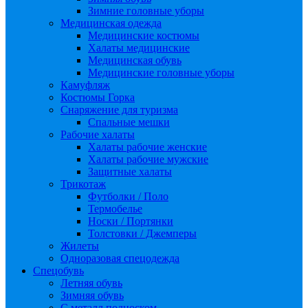
Зимние головные уборы
Медицинская одежда
Медицинские костюмы
Халаты медицинские
Медицинская обувь
Медицинские головные уборы
Камуфляж
Костюмы Горка
Снаряжение для туризма
Спальные мешки
Рабочие халаты
Халаты рабочие женские
Халаты рабочие мужские
Защитные халаты
Трикотаж
Футболки / Поло
Термобелье
Носки / Портянки
Толстовки / Джемперы
Жилеты
Одноразовая спецодежда
Спецобувь
Летняя обувь
Зимняя обувь
С металл подноском