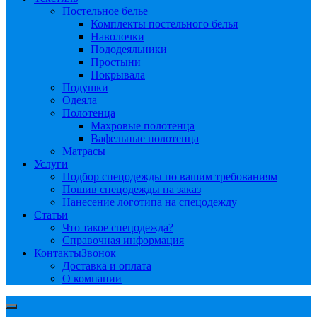
Постельное белье
Комплекты постельного белья
Наволочки
Пододеяльники
Простыни
Покрывала
Подушки
Одеяла
Полотенца
Махровые полотенца
Вафельные полотенца
Матрасы
Услуги
Подбор спецодежды по вашим требованиям
Пошив спецодежды на заказ
Нанесение логотипа на спецодежду
Статьи
Что такое спецодежда?
Справочная информация
Контакты
Звонок
Доставка и оплата
О компании