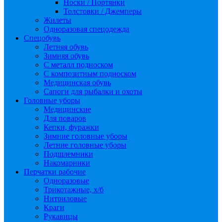
Носки / Портянки
Толстовки / Джемперы
Жилеты
Одноразовая спецодежда
Спецобувь
Летняя обувь
Зимняя обувь
С металл подноском
С композитным подноском
Медицинская обувь
Сапоги для рыбалки и охоты
Головные уборы
Медицинские
Для поваров
Кепки, фуражки
Зимние головные уборы
Летние головные уборы
Подшлемники
Накомарники
Перчатки рабочие
Одноразовые
Трикотажные, х/б
Нитриловые
Краги
Рукавицы