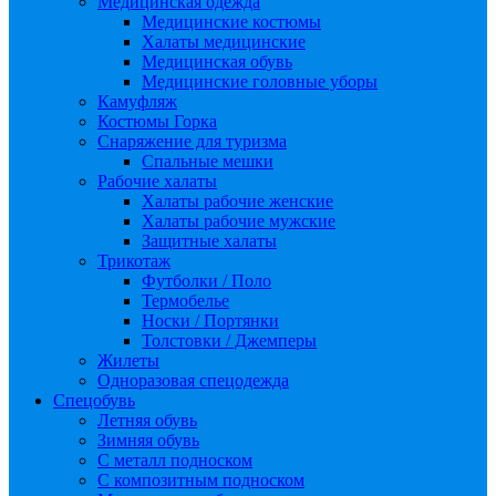
Медицинская одежда
Медицинские костюмы
Халаты медицинские
Медицинская обувь
Медицинские головные уборы
Камуфляж
Костюмы Горка
Снаряжение для туризма
Спальные мешки
Рабочие халаты
Халаты рабочие женские
Халаты рабочие мужские
Защитные халаты
Трикотаж
Футболки / Поло
Термобелье
Носки / Портянки
Толстовки / Джемперы
Жилеты
Одноразовая спецодежда
Спецобувь
Летняя обувь
Зимняя обувь
С металл подноском
С композитным подноском