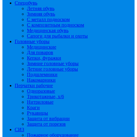
Спецобувь
Летняя обувь
Зимняя обувь
С металл подноском
С композитным подноском
Медицинская обувь
Сапоги для рыбалки и охоты
Головные уборы
Медицинские
Для поваров
Кепки, фуражки
Зимние головные уборы
Летние головные уборы
Подшлемники
Накомарники
Перчатки рабочие
Одноразовые
Трикотажные, х/б
Нитриловые
Краги
Рукавицы
Защита от вибрации
Защита от порезов
СИЗ
Пожарное оборудование