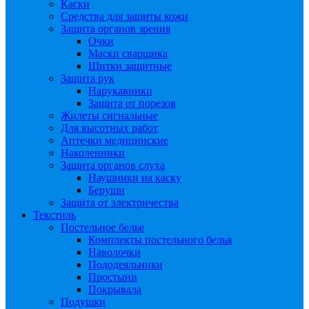
Каски
Средства для защиты кожи
Защита органов зрения
Очки
Маски сварщика
Щитки защитные
Защита рук
Нарукавники
Защита от порезов
Жилеты сигнальные
Для высотных работ
Аптечки медицинские
Наколенники
Защита органов слуха
Наушники на каску
Беруши
Защита от электричества
Текстиль
Постельное белье
Комплекты постельного белья
Наволочки
Пододеяльники
Простыни
Покрывала
Подушки