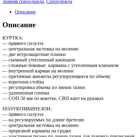
Зимняя спецодежда
,
Спецодежда
Описание
Описание
КУРТКА:
— прямого силуэта
— центральная застежка на молнию
— две ветрозащитные планки
— съемный утепленный капюшон
— сложные боковые карманы с утепленным клапаном
— внутренний карман на молнии
— притачные манжеты регулирующиеся по объему
— воротник-стойка
— регулировка объема по линии талии
— удлиненная спинка
— СОП 50 мм по кокетке, СВП кант на рукавах
ПОЛУКОМБИНЕЗОН:
— прямого силуэта
— на регулируемых по длине бретелях
— центральная застежка на молнию
— прорезной карманы на грудке
— эластичная тесьма по линии талии для лучшего прилегания