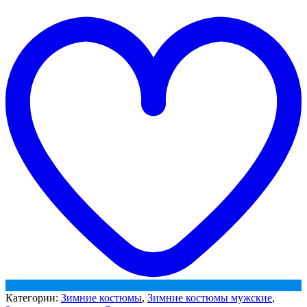
Сибер
t
Виндстоп
w
СОП
(Таслан)
п/
к,
темно-
синий/
васильковый
Категории:
Зимние костюмы
,
Зимние костюмы мужские
,