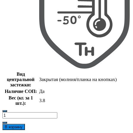
Вид
центральной
Закрытая (молния/планка на кнопках)
застежки:
Наличие СОП:
Да
Вес (кг. за 1
3.8
шт.):
Количество
товара
Костюм
В корзину
зимний