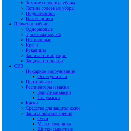
Зимние головные уборы
Летние головные уборы
Подшлемники
Накомарники
Перчатки рабочие
Одноразовые
Трикотажные, х/б
Нитриловые
Краги
Рукавицы
Защита от вибрации
Защита от порезов
СИЗ
Пожарное оборудование
Огнетушители
Противогазы
Респираторы и маски
Защитные маски
Полумаски
Каски
Средства для защиты кожи
Защита органов зрения
Очки
Маски сварщика
Щитки защитные