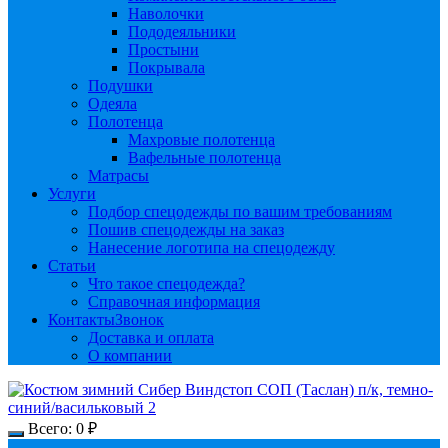
Наволочки
Пододеяльники
Простыни
Покрывала
Подушки
Одеяла
Полотенца
Махровые полотенца
Вафельные полотенца
Матрасы
Услуги
Подбор спецодежды по вашим требованиям
Пошив спецодежды на заказ
Нанесение логотипа на спецодежду
Статьи
Что такое спецодежда?
Справочная информация
Контакты
Звонок
Доставка и оплата
О компании
Всего:
0
₽