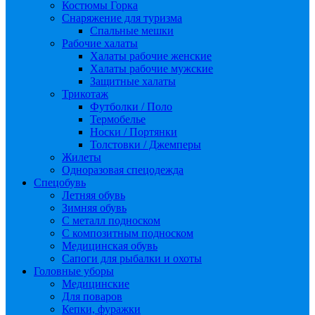
Костюмы Горка
Снаряжение для туризма
Спальные мешки
Рабочие халаты
Халаты рабочие женские
Халаты рабочие мужские
Защитные халаты
Трикотаж
Футболки / Поло
Термобелье
Носки / Портянки
Толстовки / Джемперы
Жилеты
Одноразовая спецодежда
Спецобувь
Летняя обувь
Зимняя обувь
С металл подноском
С композитным подноском
Медицинская обувь
Сапоги для рыбалки и охоты
Головные уборы
Медицинские
Для поваров
Кепки, фуражки