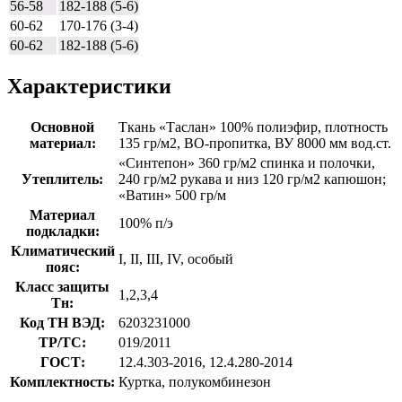
56-58
182-188 (5-6)
60-62
170-176 (3-4)
60-62
182-188 (5-6)
Характеристики
Основной
Ткань «Таслан» 100% полиэфир, плотность
материал:
135 гр/м2, ВО-пропитка, ВУ 8000 мм вод.ст.
«Синтепон» 360 гр/м2 спинка и полочки,
Утеплитель:
240 гр/м2 рукава и низ 120 гр/м2 капюшон;
«Ватин» 500 гр/м
Материал
100% п/э
подкладки:
Климатический
I, II, III, IV, особый
пояс:
Класс защиты
1,2,3,4
Тн:
Код ТН ВЭД:
6203231000
ТР/ТС:
019/2011
ГОСТ:
12.4.303-2016, 12.4.280-2014
Комплектность:
Куртка, полукомбинезон