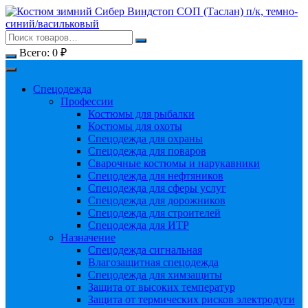
Перейти
к
содержимому
Всего:
0
₽
Спецодежда
Профессии
Костюмы для рыбалки
Костюмы для охоты
Спецодежда для охраны
Спецодежда для поваров
Сварочные костюмы и нарукавники
Спецодежда для нефтяников
Спецодежда для сферы услуг
Спецодежда для дорожников
Спецодежда для строителей
Спецодежда для ИТР
Назначение
Спецодежда сигнальная
Влагозащитная спецодежда
Спецодежда для химзащиты
Защита от высоких температур
Защита от термических рисков электродуги