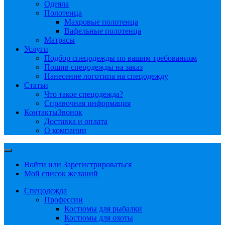
Одеяла
Полотенца
Махровые полотенца
Вафельные полотенца
Матрасы
Услуги
Подбор спецодежды по вашим требованиям
Пошив спецодежды на заказ
Нанесение логотипа на спецодежду
Статьи
Что такое спецодежда?
Справочная информация
Контакты
Звонок
Доставка и оплата
О компании
Войти или Зарегистрироваться
Мой список желаний
Спецодежда
Профессии
Костюмы для рыбалки
Костюмы для охоты