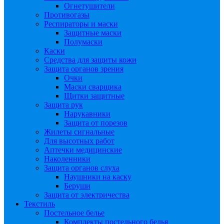
Огнетушители
Противогазы
Респираторы и маски
Защитные маски
Полумаски
Каски
Средства для защиты кожи
Защита органов зрения
Очки
Маски сварщика
Щитки защитные
Защита рук
Нарукавники
Защита от порезов
Жилеты сигнальные
Для высотных работ
Аптечки медицинские
Наколенники
Защита органов слуха
Наушники на каску
Беруши
Защита от электричества
Текстиль
Постельное белье
Комплекты постельного белья