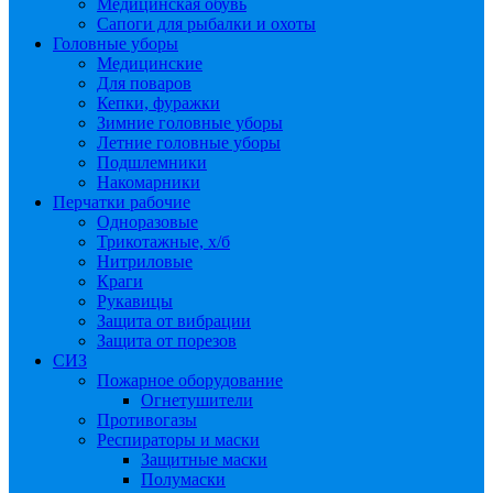
Медицинская обувь
Сапоги для рыбалки и охоты
Головные уборы
Медицинские
Для поваров
Кепки, фуражки
Зимние головные уборы
Летние головные уборы
Подшлемники
Накомарники
Перчатки рабочие
Одноразовые
Трикотажные, х/б
Нитриловые
Краги
Рукавицы
Защита от вибрации
Защита от порезов
СИЗ
Пожарное оборудование
Огнетушители
Противогазы
Респираторы и маски
Защитные маски
Полумаски