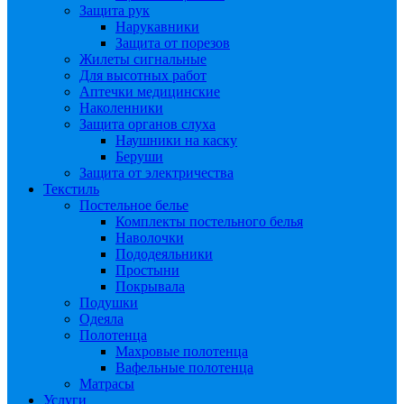
Защита рук
Нарукавники
Защита от порезов
Жилеты сигнальные
Для высотных работ
Аптечки медицинские
Наколенники
Защита органов слуха
Наушники на каску
Беруши
Защита от электричества
Текстиль
Постельное белье
Комплекты постельного белья
Наволочки
Пододеяльники
Простыни
Покрывала
Подушки
Одеяла
Полотенца
Махровые полотенца
Вафельные полотенца
Матрасы
Услуги