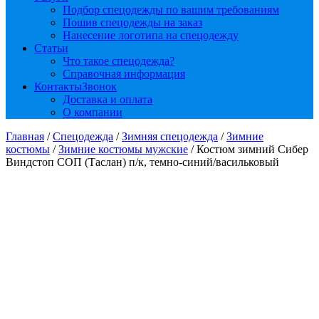
Подбор спецодежды по вашим требованиям
Пошив спецодежды на заказ
Нанесение логотипа на спецодежду
Статьи
Что такое спецодежда?
Справочная информация
Контакты
Звонок
Доставка и оплата
О компании
Главная
/
Спецодежда
/
Зимняя спецодежда
/
Зимние
костюмы
/
Зимние костюмы мужские
/ Костюм зимний Сибер
Виндстоп СОП (Таслан) п/к, темно-синий/васильковый