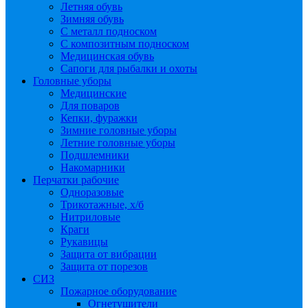
Летняя обувь
Зимняя обувь
С металл подноском
С композитным подноском
Медицинская обувь
Сапоги для рыбалки и охоты
Головные уборы
Медицинские
Для поваров
Кепки, фуражки
Зимние головные уборы
Летние головные уборы
Подшлемники
Накомарники
Перчатки рабочие
Одноразовые
Трикотажные, х/б
Нитриловые
Краги
Рукавицы
Защита от вибрации
Защита от порезов
СИЗ
Пожарное оборудование
Огнетушители