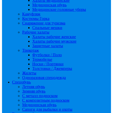
Халаты медицинские
Медицинская обувь
Медицинские головные уборы
Камуфляж
Костюмы Горка
Снаряжение для туризма
Спальные мешки
Рабочие халаты
Халаты рабочие женские
Халаты рабочие мужские
Защитные халаты
Трикотаж
Футболки / Поло
Термобелье
Носки / Портянки
Толстовки / Джемперы
Жилеты
Одноразовая спецодежда
Спецобувь
Летняя обувь
Зимняя обувь
С металл подноском
С композитным подноском
Медицинская обувь
Сапоги для рыбалки и охоты