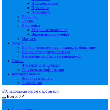
Пододеяльники
Простыни
Покрывала
Подушки
Одеяла
Полотенца
Махровые полотенца
Вафельные полотенца
Матрасы
Услуги
Подбор спецодежды по вашим требованиям
Пошив спецодежды на заказ
Нанесение логотипа на спецодежду
Статьи
Что такое спецодежда?
Справочная информация
Контакты
Звонок
Доставка и оплата
О компании
Всего:
0
₽
Спецодежда