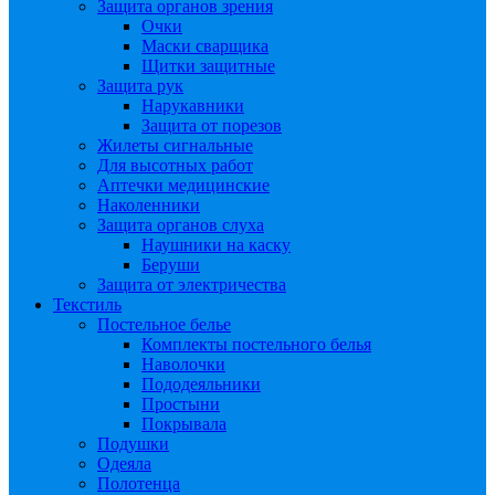
Защита органов зрения
Очки
Маски сварщика
Щитки защитные
Защита рук
Нарукавники
Защита от порезов
Жилеты сигнальные
Для высотных работ
Аптечки медицинские
Наколенники
Защита органов слуха
Наушники на каску
Беруши
Защита от электричества
Текстиль
Постельное белье
Комплекты постельного белья
Наволочки
Пододеяльники
Простыни
Покрывала
Подушки
Одеяла
Полотенца