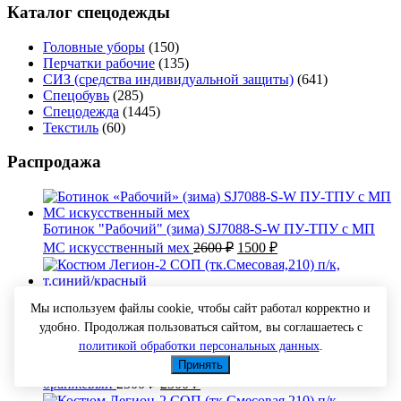
Каталог спецодежды
Головные уборы
(150)
Перчатки рабочие
(135)
СИЗ (средства индивидуальной защиты)
(641)
Спецобувь
(285)
Спецодежда
(1445)
Текстиль
(60)
Распродажа
Ботинок "Рабочий" (зима) SJ7088-S-W ПУ-ТПУ с МП
Первоначальная
Текущая
МС искусственный мех
2600
₽
1500
₽
цена
цена:
составляла
1500 ₽.
2600 ₽.
Костюм Легион-2 СОП (тк.Смесовая,210) п/к, т.синий/
Мы используем файлы cookie, чтобы сайт работал корректно и
Первоначальная
Текущая
красный
2050
₽
1900
₽
удобно. Продолжая пользоваться сайтом, вы соглашаетесь с
цена
цена:
составляла
политикой обработки персональных данных
.
1900 ₽.
2050 ₽.
Костюм женский Магнолия (тк.ТиСи), т.серый/
Принять
Первоначальная
Текущая
оранжевый
2500
₽
2300
₽
цена
цена: