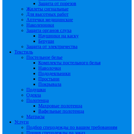
Защита от порезов
Жилеты сигнальные
Для высотных работ
Аптечки медицинские
Наколенники
Защита органов слуха
Наушники на каску
Беруши
Защита от электричества
Текстиль
Постельное белье
Комплекты постельного белья
Наволочки
Пододеяльники
Простыни
Покрывала
Подушки
Одеяла
Полотенца
Махровые полотенца
Вафельные полотенца
Матрасы
Услуги
Подбор спецодежды по вашим требованиям
Пошив спецодежды на заказ