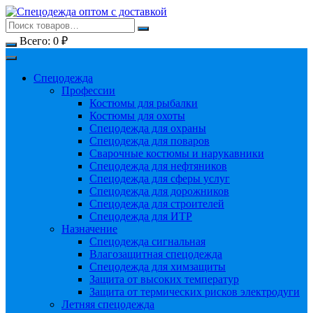
Перейти
к
содержимому
Всего:
0
₽
Спецодежда
Профессии
Костюмы для рыбалки
Костюмы для охоты
Спецодежда для охраны
Спецодежда для поваров
Сварочные костюмы и нарукавники
Спецодежда для нефтяников
Спецодежда для сферы услуг
Спецодежда для дорожников
Спецодежда для строителей
Спецодежда для ИТР
Назначение
Спецодежда сигнальная
Влагозащитная спецодежда
Спецодежда для химзащиты
Защита от высоких температур
Защита от термических рисков электродуги
Летняя спецодежда