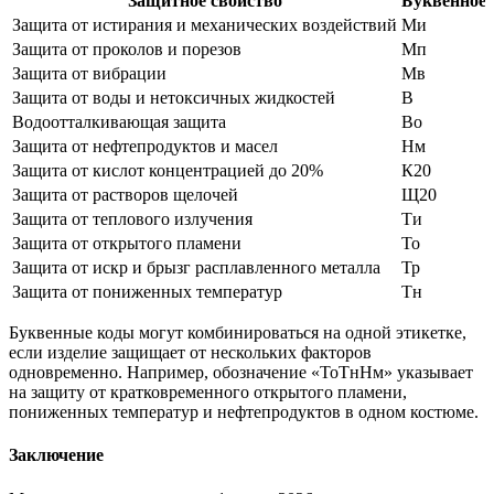
Защитное свойство
Буквенное 
Защита от истирания и механических воздействий
Ми
Защита от проколов и порезов
Мп
Защита от вибрации
Мв
Защита от воды и нетоксичных жидкостей
В
Водоотталкивающая защита
Во
Защита от нефтепродуктов и масел
Нм
Защита от кислот концентрацией до 20%
К20
Защита от растворов щелочей
Щ20
Защита от теплового излучения
Ти
Защита от открытого пламени
То
Защита от искр и брызг расплавленного металла
Тр
Защита от пониженных температур
Тн
Буквенные коды могут комбинироваться на одной этикетке,
если изделие защищает от нескольких факторов
одновременно. Например, обозначение «ТоТнНм» указывает
на защиту от кратковременного открытого пламени,
пониженных температур и нефтепродуктов в одном костюме.
Заключение