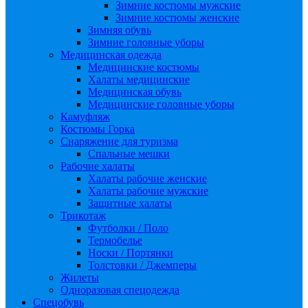
Зимние костюмы мужские
Зимние костюмы женские
Зимняя обувь
Зимние головные уборы
Медицинская одежда
Медицинские костюмы
Халаты медицинские
Медицинская обувь
Медицинские головные уборы
Камуфляж
Костюмы Горка
Снаряжение для туризма
Спальные мешки
Рабочие халаты
Халаты рабочие женские
Халаты рабочие мужские
Защитные халаты
Трикотаж
Футболки / Поло
Термобелье
Носки / Портянки
Толстовки / Джемперы
Жилеты
Одноразовая спецодежда
Спецобувь