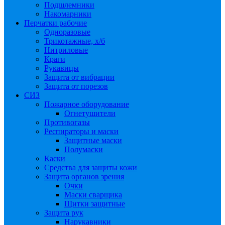
Подшлемники
Накомарники
Перчатки рабочие
Одноразовые
Трикотажные, х/б
Нитриловые
Краги
Рукавицы
Защита от вибрации
Защита от порезов
СИЗ
Пожарное оборудование
Огнетушители
Противогазы
Респираторы и маски
Защитные маски
Полумаски
Каски
Средства для защиты кожи
Защита органов зрения
Очки
Маски сварщика
Щитки защитные
Защита рук
Нарукавники