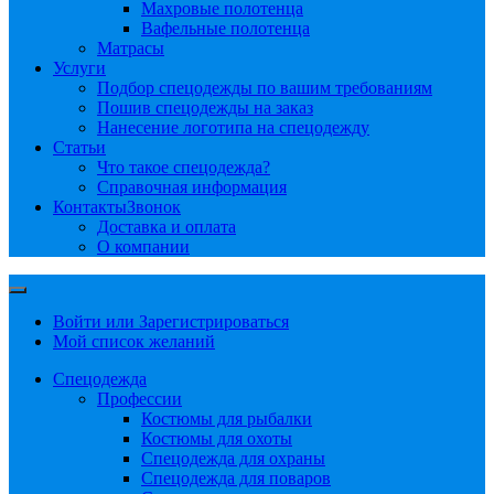
Махровые полотенца
Вафельные полотенца
Матрасы
Услуги
Подбор спецодежды по вашим требованиям
Пошив спецодежды на заказ
Нанесение логотипа на спецодежду
Статьи
Что такое спецодежда?
Справочная информация
Контакты
Звонок
Доставка и оплата
О компании
Войти или Зарегистрироваться
Мой список желаний
Спецодежда
Профессии
Костюмы для рыбалки
Костюмы для охоты
Спецодежда для охраны
Спецодежда для поваров