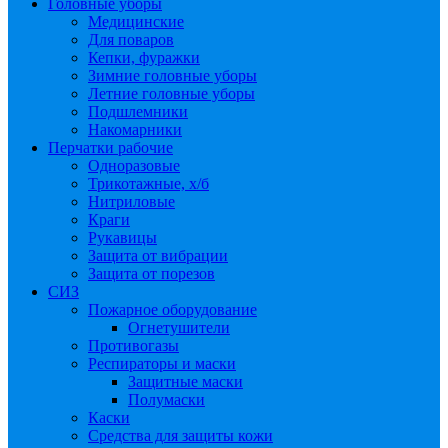
Головные уборы
Медицинские
Для поваров
Кепки, фуражки
Зимние головные уборы
Летние головные уборы
Подшлемники
Накомарники
Перчатки рабочие
Одноразовые
Трикотажные, х/б
Нитриловые
Краги
Рукавицы
Защита от вибрации
Защита от порезов
СИЗ
Пожарное оборудование
Огнетушители
Противогазы
Респираторы и маски
Защитные маски
Полумаски
Каски
Средства для защиты кожи