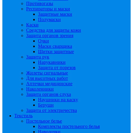
Противогазы
Респираторы и маски
Защитные маски
Полумаски
Каски
Средства для защиты кожи
Защита органов зрения
Очки
Маски сварщика
Щитки защитные
Защита рук
Нарукавники
Защита от порезов
Жилеты сигнальные
Для высотных работ
Аптечки медицинские
Наколенники
Защита органов слуха
Наушники на каску
Беруши
Защита от электричества
Текстиль
Постельное белье
Комплекты постельного белья
Наволочки