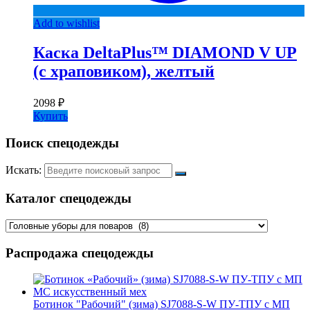
Add to wishlist
Каска DeltaPlus™ DIAMOND V UP
(с храповиком), желтый
2098
₽
Купить
Поиск спецодежды
Искать:
Каталог спецодежды
Распродажа спецодежды
Ботинок "Рабочий" (зима) SJ7088-S-W ПУ-ТПУ с МП