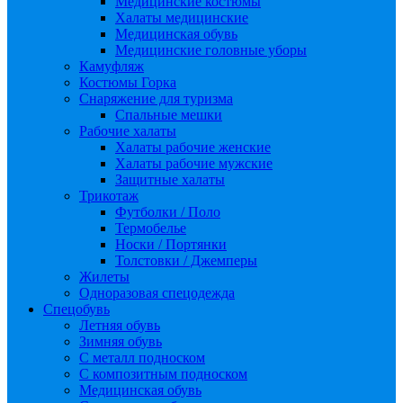
Медицинские костюмы
Халаты медицинские
Медицинская обувь
Медицинские головные уборы
Камуфляж
Костюмы Горка
Снаряжение для туризма
Спальные мешки
Рабочие халаты
Халаты рабочие женские
Халаты рабочие мужские
Защитные халаты
Трикотаж
Футболки / Поло
Термобелье
Носки / Портянки
Толстовки / Джемперы
Жилеты
Одноразовая спецодежда
Спецобувь
Летняя обувь
Зимняя обувь
С металл подноском
С композитным подноском
Медицинская обувь