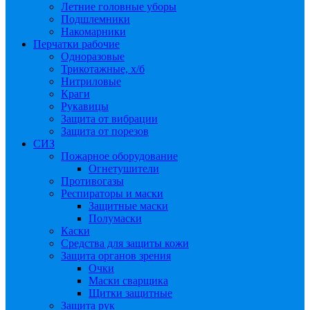
Летние головные уборы
Подшлемники
Накомарники
Перчатки рабочие
Одноразовые
Трикотажные, х/б
Нитриловые
Краги
Рукавицы
Защита от вибрации
Защита от порезов
СИЗ
Пожарное оборудование
Огнетушители
Противогазы
Респираторы и маски
Защитные маски
Полумаски
Каски
Средства для защиты кожи
Защита органов зрения
Очки
Маски сварщика
Щитки защитные
Защита рук