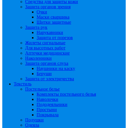
Средства для защиты кожи
Защита органов зрения
Очки
Маски сварщика
Щитки защитные
Защита рук
Нарукавники
Защита от порезов
Жилеты сигнальные
Для высотных работ
Аптечки медицинские
Наколенники
Защита органов слуха
Наушники на каску
Беруши
Защита от электричества
Текстиль
Постельное белье
Комплекты постельного белья
Наволочки
Пододеяльники
Простыни
Покрывала
Подушки
Одеяла