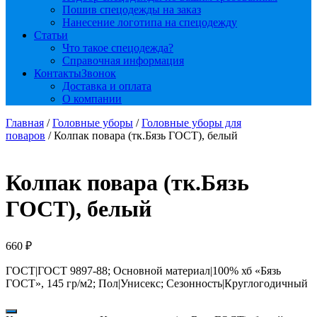
Пошив спецодежды на заказ
Нанесение логотипа на спецодежду
Статьи
Что такое спецодежда?
Справочная информация
Контакты
Звонок
Доставка и оплата
О компании
Главная
/
Головные уборы
/
Головные уборы для
поваров
/ Колпак повара (тк.Бязь ГОСТ), белый
Колпак повара (тк.Бязь
ГОСТ), белый
660
₽
ГОСТ|ГОСТ 9897-88; Основной материал|100% хб «Бязь
ГОСТ», 145 гр/м2; Пол|Унисекс; Сезонность|Круглогодичный