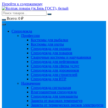
Перейти к содержимому
Всего:
0
₽
Спецодежда
Профессии
Костюмы для рыбалки
Костюмы для охоты
Спецодежда для охраны
Спецодежда для поваров
Сварочные костюмы и нарукавники
Спецодежда для нефтяников
Спецодежда для сферы услуг
Спецодежда для дорожников
Спецодежда для строителей
Спецодежда для ИТР
Назначение
Спецодежда сигнальная
Влагозащитная спецодежда
Спецодежда для химзащиты
Защита от высоких температур
Защита от термических рисков электродуги