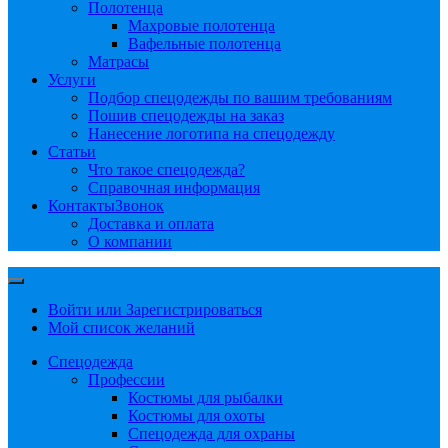
Полотенца
Махровые полотенца
Вафельные полотенца
Матрасы
Услуги
Подбор спецодежды по вашим требованиям
Пошив спецодежды на заказ
Нанесение логотипа на спецодежду
Статьи
Что такое спецодежда?
Справочная информация
Контакты
Звонок
Доставка и оплата
О компании
Войти или Зарегистрироваться
Мой список желаний
Спецодежда
Профессии
Костюмы для рыбалки
Костюмы для охоты
Спецодежда для охраны