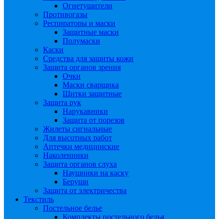
Огнетушители
Противогазы
Респираторы и маски
Защитные маски
Полумаски
Каски
Средства для защиты кожи
Защита органов зрения
Очки
Маски сварщика
Щитки защитные
Защита рук
Нарукавники
Защита от порезов
Жилеты сигнальные
Для высотных работ
Аптечки медицинские
Наколенники
Защита органов слуха
Наушники на каску
Беруши
Защита от электричества
Текстиль
Постельное белье
Комплекты постельного белья