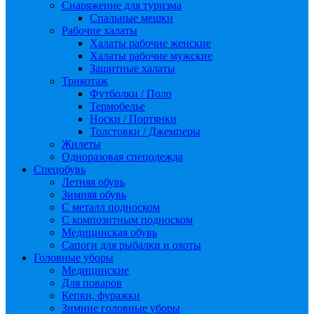
Снаряжение для туризма
Спальные мешки
Рабочие халаты
Халаты рабочие женские
Халаты рабочие мужские
Защитные халаты
Трикотаж
Футболки / Поло
Термобелье
Носки / Портянки
Толстовки / Джемперы
Жилеты
Одноразовая спецодежда
Спецобувь
Летняя обувь
Зимняя обувь
С металл подноском
С композитным подноском
Медицинская обувь
Сапоги для рыбалки и охоты
Головные уборы
Медицинские
Для поваров
Кепки, фуражки
Зимние головные уборы