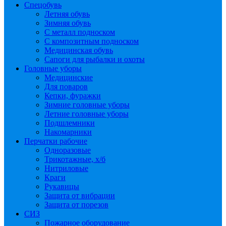
Спецобувь
Летняя обувь
Зимняя обувь
С металл подноском
С композитным подноском
Медицинская обувь
Сапоги для рыбалки и охоты
Головные уборы
Медицинские
Для поваров
Кепки, фуражки
Зимние головные уборы
Летние головные уборы
Подшлемники
Накомарники
Перчатки рабочие
Одноразовые
Трикотажные, х/б
Нитриловые
Краги
Рукавицы
Защита от вибрации
Защита от порезов
СИЗ
Пожарное оборудование