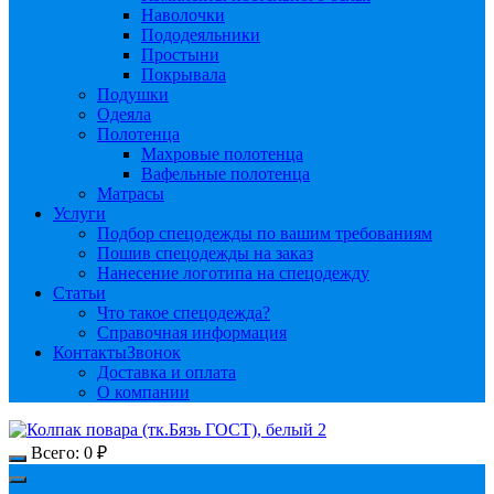
Наволочки
Пододеяльники
Простыни
Покрывала
Подушки
Одеяла
Полотенца
Махровые полотенца
Вафельные полотенца
Матрасы
Услуги
Подбор спецодежды по вашим требованиям
Пошив спецодежды на заказ
Нанесение логотипа на спецодежду
Статьи
Что такое спецодежда?
Справочная информация
Контакты
Звонок
Доставка и оплата
О компании
Всего:
0
₽