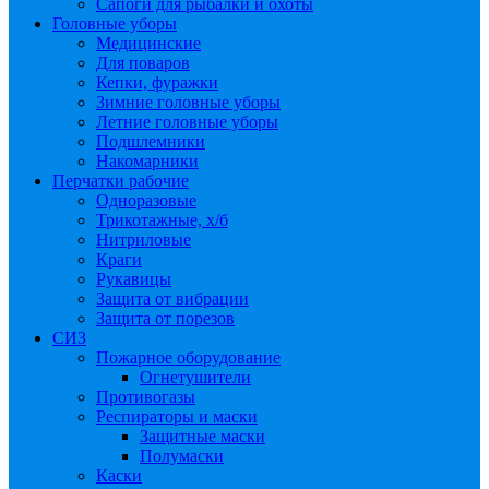
Сапоги для рыбалки и охоты
Головные уборы
Медицинские
Для поваров
Кепки, фуражки
Зимние головные уборы
Летние головные уборы
Подшлемники
Накомарники
Перчатки рабочие
Одноразовые
Трикотажные, х/б
Нитриловые
Краги
Рукавицы
Защита от вибрации
Защита от порезов
СИЗ
Пожарное оборудование
Огнетушители
Противогазы
Респираторы и маски
Защитные маски
Полумаски
Каски