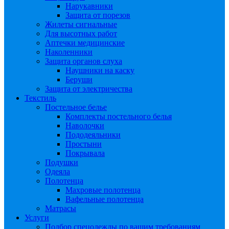
Нарукавники
Защита от порезов
Жилеты сигнальные
Для высотных работ
Аптечки медицинские
Наколенники
Защита органов слуха
Наушники на каску
Беруши
Защита от электричества
Текстиль
Постельное белье
Комплекты постельного белья
Наволочки
Пододеяльники
Простыни
Покрывала
Подушки
Одеяла
Полотенца
Махровые полотенца
Вафельные полотенца
Матрасы
Услуги
Подбор спецодежды по вашим требованиям