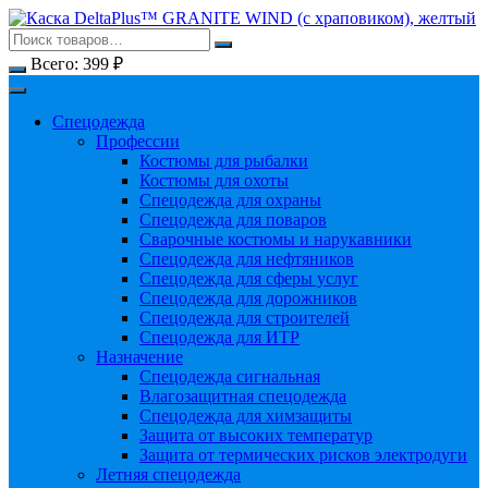
Перейти
к
содержимому
Всего:
399
₽
Спецодежда
Профессии
Костюмы для рыбалки
Костюмы для охоты
Спецодежда для охраны
Спецодежда для поваров
Сварочные костюмы и нарукавники
Спецодежда для нефтяников
Спецодежда для сферы услуг
Спецодежда для дорожников
Спецодежда для строителей
Спецодежда для ИТР
Назначение
Спецодежда сигнальная
Влагозащитная спецодежда
Спецодежда для химзащиты
Защита от высоких температур
Защита от термических рисков электродуги
Летняя спецодежда