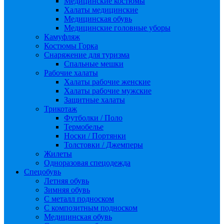
Медицинские костюмы
Халаты медицинские
Медицинская обувь
Медицинские головные уборы
Камуфляж
Костюмы Горка
Снаряжение для туризма
Спальные мешки
Рабочие халаты
Халаты рабочие женские
Халаты рабочие мужские
Защитные халаты
Трикотаж
Футболки / Поло
Термобелье
Носки / Портянки
Толстовки / Джемперы
Жилеты
Одноразовая спецодежда
Спецобувь
Летняя обувь
Зимняя обувь
С металл подноском
С композитным подноском
Медицинская обувь