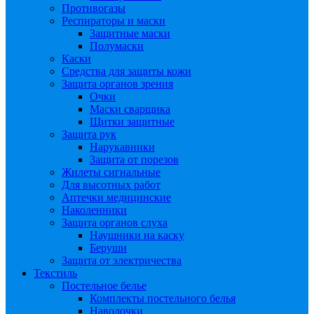
Противогазы
Респираторы и маски
Защитные маски
Полумаски
Каски
Средства для защиты кожи
Защита органов зрения
Очки
Маски сварщика
Щитки защитные
Защита рук
Нарукавники
Защита от порезов
Жилеты сигнальные
Для высотных работ
Аптечки медицинские
Наколенники
Защита органов слуха
Наушники на каску
Беруши
Защита от электричества
Текстиль
Постельное белье
Комплекты постельного белья
Наволочки