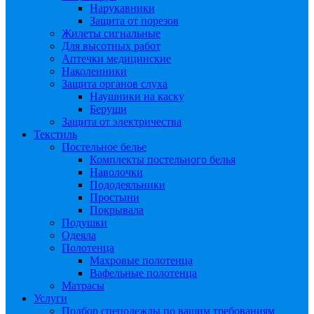
Нарукавники
Защита от порезов
Жилеты сигнальные
Для высотных работ
Аптечки медицинские
Наколенники
Защита органов слуха
Наушники на каску
Беруши
Защита от электричества
Текстиль
Постельное белье
Комплекты постельного белья
Наволочки
Пододеяльники
Простыни
Покрывала
Подушки
Одеяла
Полотенца
Махровые полотенца
Вафельные полотенца
Матрасы
Услуги
Подбор спецодежды по вашим требованиям