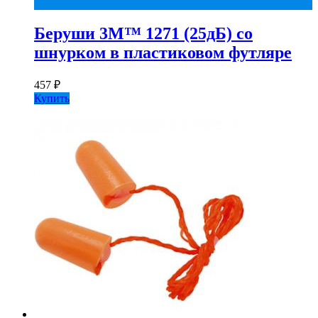
Беруши 3М™ 1271 (25дБ) со
шнурком в пластиковом футляре
457
₽
Купить