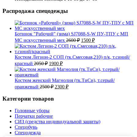
Распродажа спецодежды
Ботинок "Рабочий" (зима) SJ7088-S-W ПУ-ТПУ с МП
Первоначальная
Текущая
МС искусственный мех
2600
₽
1500
₽
цена
цена:
составляла
1500 ₽.
2600 ₽.
Костюм Легион-2 СОП (тк.Смесовая,210) п/к, т.синий/
Первоначальная
Текущая
красный
2050
₽
1900
₽
цена
цена:
составляла
1900 ₽.
2050 ₽.
Костюм женский Магнолия (тк.ТиСи), т.серый/
Первоначальная
Текущая
оранжевый
2500
₽
2300
₽
цена
цена:
составляла
2300 ₽.
Категории товаров
2500 ₽.
Головные уборы
Перчатки рабочие
СИЗ (средства индивидуальной защиты)
Спецобувь
Спецодежда