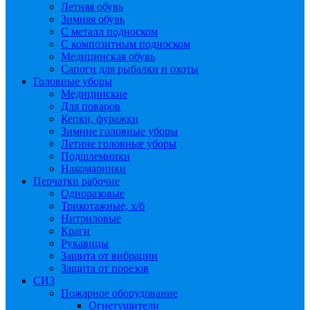
Летняя обувь
Зимняя обувь
С металл подноском
С композитным подноском
Медицинская обувь
Сапоги для рыбалки и охоты
Головные уборы
Медицинские
Для поваров
Кепки, фуражки
Зимние головные уборы
Летние головные уборы
Подшлемники
Накомарники
Перчатки рабочие
Одноразовые
Трикотажные, х/б
Нитриловые
Краги
Рукавицы
Защита от вибрации
Защита от порезов
СИЗ
Пожарное оборудование
Огнетушители