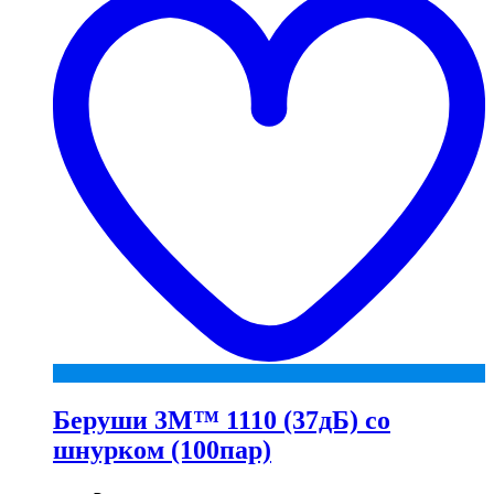
Беруши 3М™ 1110 (37дБ) со
шнурком (100пар)