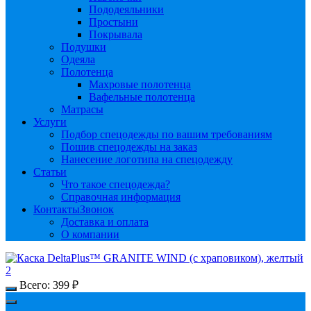
Пододеяльники
Простыни
Покрывала
Подушки
Одеяла
Полотенца
Махровые полотенца
Вафельные полотенца
Матрасы
Услуги
Подбор спецодежды по вашим требованиям
Пошив спецодежды на заказ
Нанесение логотипа на спецодежду
Статьи
Что такое спецодежда?
Справочная информация
Контакты
Звонок
Доставка и оплата
О компании
Всего:
399
₽