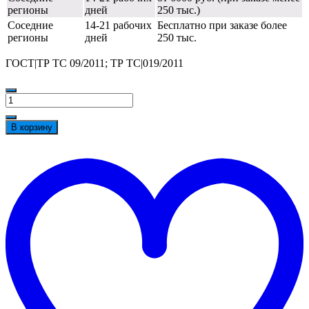
регионы
дней
250 тыс.)
Соседние
14-21 рабочих
Бесплатно при заказе более
регионы
дней
250 тыс.
ГОСТ|ТР ТС 09/2011; ТР ТС|019/2011
Количество
товара
Каска
В корзину
DeltaPlus™
GRANITE
t
WIND
w
(с
храповиком),
желтый