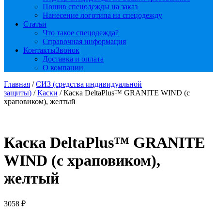
Пошив спецодежды на заказ
Нанесение логотипа на спецодежду
Статьи
Что такое спецодежда?
Справочная информация
Контакты
Звонок
Доставка и оплата
О компании
Главная
/
СИЗ (средства индивидуальной
защиты)
/
Каски
/ Каска DeltaPlus™ GRANITE WIND (с
храповиком), желтый
Каска DeltaPlus™ GRANITE
WIND (с храповиком),
желтый
3058
₽