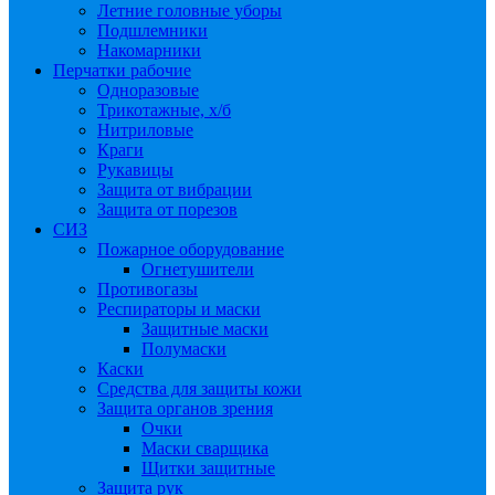
Летние головные уборы
Подшлемники
Накомарники
Перчатки рабочие
Одноразовые
Трикотажные, х/б
Нитриловые
Краги
Рукавицы
Защита от вибрации
Защита от порезов
СИЗ
Пожарное оборудование
Огнетушители
Противогазы
Респираторы и маски
Защитные маски
Полумаски
Каски
Средства для защиты кожи
Защита органов зрения
Очки
Маски сварщика
Щитки защитные
Защита рук