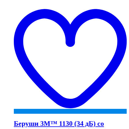
t
w
Беруши 3М™ 1130 (34 дБ) со