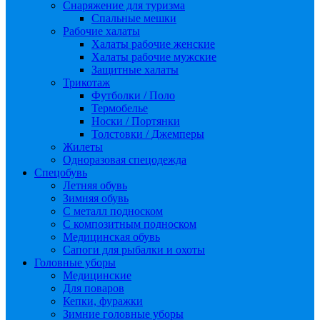
Снаряжение для туризма
Спальные мешки
Рабочие халаты
Халаты рабочие женские
Халаты рабочие мужские
Защитные халаты
Трикотаж
Футболки / Поло
Термобелье
Носки / Портянки
Толстовки / Джемперы
Жилеты
Одноразовая спецодежда
Спецобувь
Летняя обувь
Зимняя обувь
С металл подноском
С композитным подноском
Медицинская обувь
Сапоги для рыбалки и охоты
Головные уборы
Медицинские
Для поваров
Кепки, фуражки
Зимние головные уборы