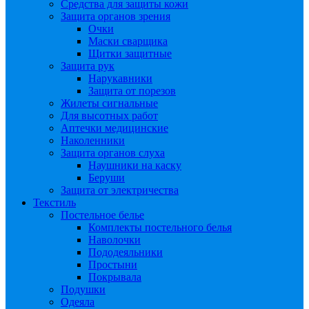
Средства для защиты кожи
Защита органов зрения
Очки
Маски сварщика
Щитки защитные
Защита рук
Нарукавники
Защита от порезов
Жилеты сигнальные
Для высотных работ
Аптечки медицинские
Наколенники
Защита органов слуха
Наушники на каску
Беруши
Защита от электричества
Текстиль
Постельное белье
Комплекты постельного белья
Наволочки
Пододеяльники
Простыни
Покрывала
Подушки
Одеяла