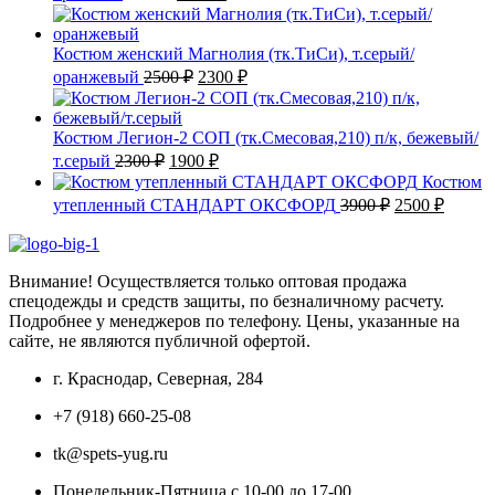
цена
цена:
составляла
1900 ₽.
2050 ₽.
Костюм женский Магнолия (тк.ТиСи), т.серый/
Первоначальная
Текущая
оранжевый
2500
₽
2300
₽
цена
цена:
составляла
2300 ₽.
2500 ₽.
Костюм Легион-2 СОП (тк.Смесовая,210) п/к, бежевый/
Первоначальная
Текущая
т.серый
2300
₽
1900
₽
цена
цена:
Костюм
составляла
1900 ₽.
Первоначаль
Текущ
утепленный СТАНДАРТ ОКСФОРД
3900
₽
2500
₽
2300 ₽.
цена
цена:
составляла
2500 ₽
3900 ₽.
Внимание! Осуществляется только оптовая продажа
спецодежды и средств защиты, по безналичному расчету.
Подробнее у менеджеров по телефону. Цены, указанные на
сайте, не являются публичной офертой.
г. Краснодар, Северная, 284
+7 (918) 660-25-08
tk@spets-yug.ru
Понедельник-Пятница с 10-00 до 17-00