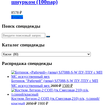
шнурком (100пар)
8578
₽
Купить
Поиск спецодежды
Искать:
Каталог спецодежды
Распродажа спецодежды
Ботинок "Рабочий" (зима) SJ7088-S-W ПУ-ТПУ с МП
Первоначальная
Текущая
МС искусственный мех
2600
₽
1500
₽
цена
цена:
составляла
1500 ₽.
2600 ₽.
Костюм Легион-2 СОП (тк.Смесовая,210) п/к, т.синий/
Первоначальная
Текущая
красный
2050
₽
1900
₽