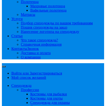
Полотенца
Махровые полотенца
Вафельные полотенца
Матрасы
Услуги
Подбор спецодежды по вашим требованиям
Пошив спецодежды на заказ
Нанесение логотипа на спецодежду
Статьи
Что такое спецодежда?
Справочная информация
Контакты
Звонок
Доставка и оплата
О компании
Войти или Зарегистрироваться
Мой список желаний
Спецодежда
Профессии
Костюмы для рыбалки
Костюмы для охоты
Спецодежда для охраны