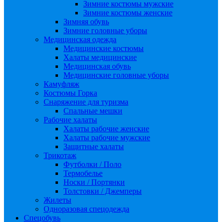
Зимние костюмы мужские
Зимние костюмы женские
Зимняя обувь
Зимние головные уборы
Медицинская одежда
Медицинские костюмы
Халаты медицинские
Медицинская обувь
Медицинские головные уборы
Камуфляж
Костюмы Горка
Снаряжение для туризма
Спальные мешки
Рабочие халаты
Халаты рабочие женские
Халаты рабочие мужские
Защитные халаты
Трикотаж
Футболки / Поло
Термобелье
Носки / Портянки
Толстовки / Джемперы
Жилеты
Одноразовая спецодежда
Спецобувь