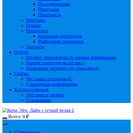
Пододеяльники
Простыни
Покрывала
Подушки
Одеяла
Полотенца
Махровые полотенца
Вафельные полотенца
Матрасы
Услуги
Подбор спецодежды по вашим требованиям
Пошив спецодежды на заказ
Нанесение логотипа на спецодежду
Статьи
Что такое спецодежда?
Справочная информация
Контакты
Звонок
Доставка и оплата
О компании
Всего:
0
₽
Спецодежда