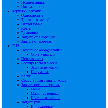
Подшлемники
Накомарники
Перчатки рабочие
Одноразовые
Трикотажные, х/б
Нитриловые
Краги
Рукавицы
Защита от вибрации
Защита от порезов
СИЗ
Пожарное оборудование
Огнетушители
Противогазы
Респираторы и маски
Защитные маски
Полумаски
Каски
Средства для защиты кожи
Защита органов зрения
Очки
Маски сварщика
Щитки защитные
Защита рук
Нарукавники