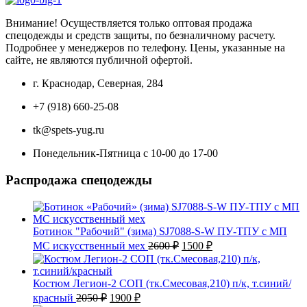
3900 ₽.
Внимание! Осуществляется только оптовая продажа
спецодежды и средств защиты, по безналичному расчету.
Подробнее у менеджеров по телефону. Цены, указанные на
сайте, не являются публичной офертой.
г. Краснодар, Северная, 284
+7 (918) 660-25-08
tk@spets-yug.ru
Понедельник-Пятница с 10-00 до 17-00
Распродажа спецодежды
Ботинок "Рабочий" (зима) SJ7088-S-W ПУ-ТПУ с МП
Первоначальная
Текущая
МС искусственный мех
2600
₽
1500
₽
цена
цена:
составляла
1500 ₽.
2600 ₽.
Костюм Легион-2 СОП (тк.Смесовая,210) п/к, т.синий/
Первоначальная
Текущая
красный
2050
₽
1900
₽