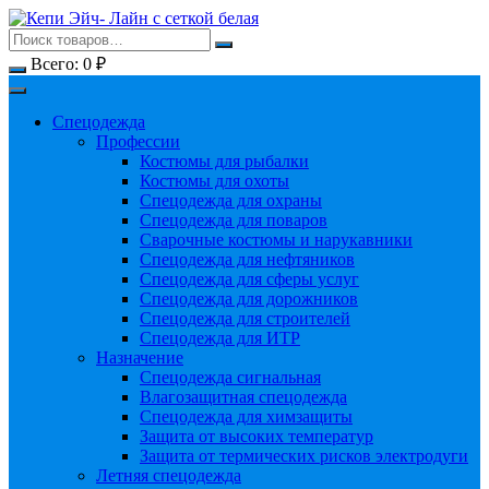
Перейти
к
содержимому
Всего:
0
₽
Спецодежда
Профессии
Костюмы для рыбалки
Костюмы для охоты
Спецодежда для охраны
Спецодежда для поваров
Сварочные костюмы и нарукавники
Спецодежда для нефтяников
Спецодежда для сферы услуг
Спецодежда для дорожников
Спецодежда для строителей
Спецодежда для ИТР
Назначение
Спецодежда сигнальная
Влагозащитная спецодежда
Спецодежда для химзащиты
Защита от высоких температур
Защита от термических рисков электродуги
Летняя спецодежда