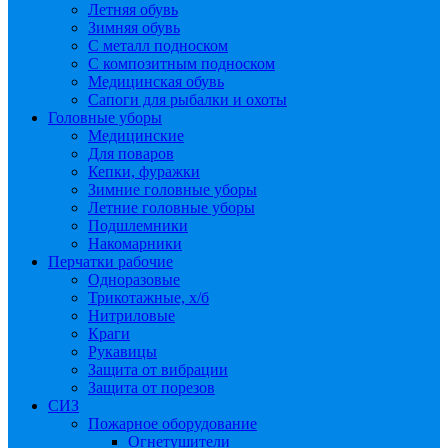
Летняя обувь
Зимняя обувь
С металл подноском
С композитным подноском
Медицинская обувь
Сапоги для рыбалки и охоты
Головные уборы
Медицинские
Для поваров
Кепки, фуражки
Зимние головные уборы
Летние головные уборы
Подшлемники
Накомарники
Перчатки рабочие
Одноразовые
Трикотажные, х/б
Нитриловые
Краги
Рукавицы
Защита от вибрации
Защита от порезов
СИЗ
Пожарное оборудование
Огнетушители