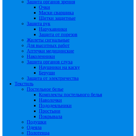
Защита органов зрения
Очки
Маски сварщика
Щитки защитные
Защита рук
Нарукавники
Защита от порезов
Жилеты сигнальные
Для высотных работ
Аптечки медицинские
Наколенники
Защита органов слуха
Наушники на каску
Беруши
Защита от электричества
Текстиль
Постельное белье
Комплекты постельного белья
Наволочки
Пододеяльники
Простыни
Покрывала
Подушки
Одеяла
Полотенца