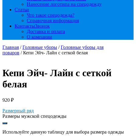
Нанесение логотипа на спецодежду
Статьи
Что такое спецодежда?
Справочная информация
Контакты
Звонок
Доставка и оплата
О компании
Главная
/
Головные уборы
/
Головные уборы для
поваров
/ Кепи Эйч- Лайн с сеткой белая
Кепи Эйч- Лайн с сеткой
белая
920
₽
Размерный ряд
Размеры мужской спецодежды
Используйте данную таблицу для выбора размера одежды