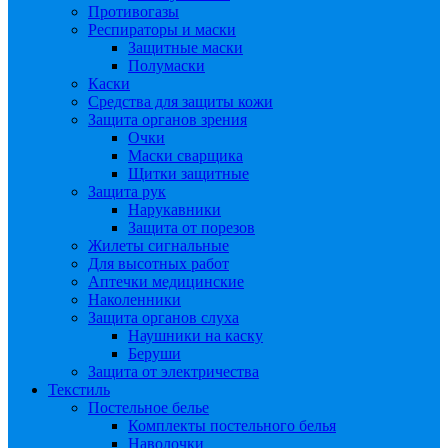
Противогазы
Респираторы и маски
Защитные маски
Полумаски
Каски
Средства для защиты кожи
Защита органов зрения
Очки
Маски сварщика
Щитки защитные
Защита рук
Нарукавники
Защита от порезов
Жилеты сигнальные
Для высотных работ
Аптечки медицинские
Наколенники
Защита органов слуха
Наушники на каску
Беруши
Защита от электричества
Текстиль
Постельное белье
Комплекты постельного белья
Наволочки