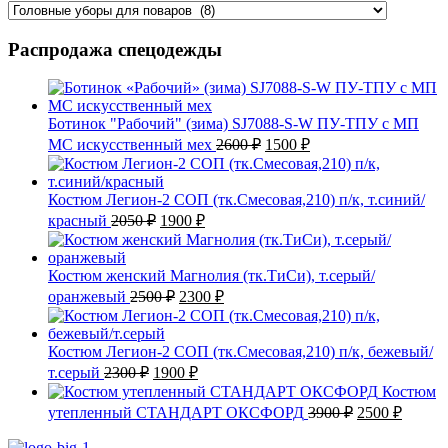
Распродажа спецодежды
Ботинок "Рабочий" (зима) SJ7088-S-W ПУ-ТПУ с МП
Первоначальная
Текущая
МС искусственный мех
2600
₽
1500
₽
цена
цена:
составляла
1500 ₽.
2600 ₽.
Костюм Легион-2 СОП (тк.Смесовая,210) п/к, т.синий/
Первоначальная
Текущая
красный
2050
₽
1900
₽
цена
цена:
составляла
1900 ₽.
2050 ₽.
Костюм женский Магнолия (тк.ТиСи), т.серый/
Первоначальная
Текущая
оранжевый
2500
₽
2300
₽
цена
цена:
составляла
2300 ₽.
2500 ₽.
Костюм Легион-2 СОП (тк.Смесовая,210) п/к, бежевый/
Первоначальная
Текущая
т.серый
2300
₽
1900
₽
цена
цена:
Костюм
составляла
1900 ₽.
Первоначаль
Текущ
утепленный СТАНДАРТ ОКСФОРД
3900
₽
2500
₽
2300 ₽.
цена
цена:
составляла
2500 ₽