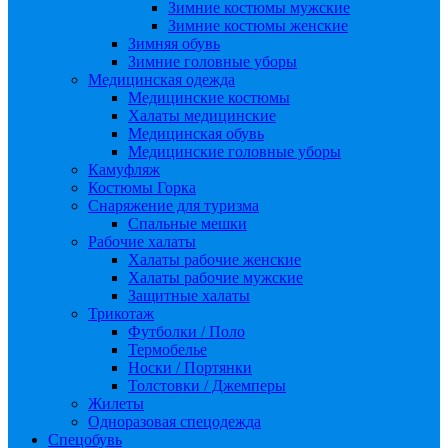
Зимние костюмы мужские
Зимние костюмы женские
Зимняя обувь
Зимние головные уборы
Медицинская одежда
Медицинские костюмы
Халаты медицинские
Медицинская обувь
Медицинские головные уборы
Камуфляж
Костюмы Горка
Снаряжение для туризма
Спальные мешки
Рабочие халаты
Халаты рабочие женские
Халаты рабочие мужские
Защитные халаты
Трикотаж
Футболки / Поло
Термобелье
Носки / Портянки
Толстовки / Джемперы
Жилеты
Одноразовая спецодежда
Спецобувь