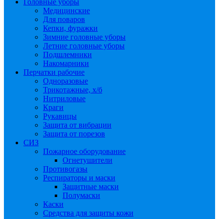
Головные уборы
Медицинские
Для поваров
Кепки, фуражки
Зимние головные уборы
Летние головные уборы
Подшлемники
Накомарники
Перчатки рабочие
Одноразовые
Трикотажные, х/б
Нитриловые
Краги
Рукавицы
Защита от вибрации
Защита от порезов
СИЗ
Пожарное оборудование
Огнетушители
Противогазы
Респираторы и маски
Защитные маски
Полумаски
Каски
Средства для защиты кожи