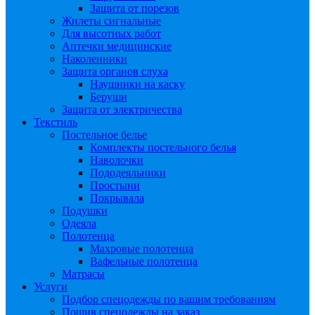
Защита от порезов
Жилеты сигнальные
Для высотных работ
Аптечки медицинские
Наколенники
Защита органов слуха
Наушники на каску
Беруши
Защита от электричества
Текстиль
Постельное белье
Комплекты постельного белья
Наволочки
Пододеяльники
Простыни
Покрывала
Подушки
Одеяла
Полотенца
Махровые полотенца
Вафельные полотенца
Матрасы
Услуги
Подбор спецодежды по вашим требованиям
Пошив спецодежды на заказ