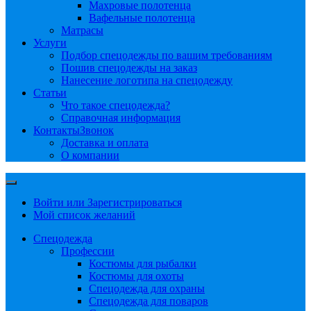
Махровые полотенца
Вафельные полотенца
Матрасы
Услуги
Подбор спецодежды по вашим требованиям
Пошив спецодежды на заказ
Нанесение логотипа на спецодежду
Статьи
Что такое спецодежда?
Справочная информация
Контакты
Звонок
Доставка и оплата
О компании
Войти или Зарегистрироваться
Мой список желаний
Спецодежда
Профессии
Костюмы для рыбалки
Костюмы для охоты
Спецодежда для охраны
Спецодежда для поваров