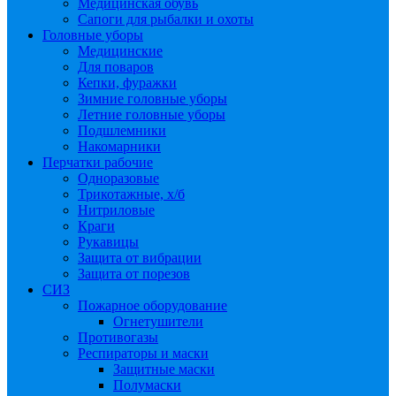
Медицинская обувь
Сапоги для рыбалки и охоты
Головные уборы
Медицинские
Для поваров
Кепки, фуражки
Зимние головные уборы
Летние головные уборы
Подшлемники
Накомарники
Перчатки рабочие
Одноразовые
Трикотажные, х/б
Нитриловые
Краги
Рукавицы
Защита от вибрации
Защита от порезов
СИЗ
Пожарное оборудование
Огнетушители
Противогазы
Респираторы и маски
Защитные маски
Полумаски