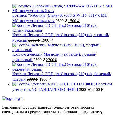
Ботинок "Рабочий" (зима) SJ7088-S-W ПУ-ТПУ с МП
Первоначальная
Текущая
МС искусственный мех
2600
₽
1500
₽
цена
цена:
составляла
1500 ₽.
2600 ₽.
Костюм Легион-2 СОП (тк.Смесовая,210) п/к, т.синий/
Первоначальная
Текущая
красный
2050
₽
1900
₽
цена
цена:
составляла
1900 ₽.
2050 ₽.
Костюм женский Магнолия (тк.ТиСи), т.серый/
Первоначальная
Текущая
оранжевый
2500
₽
2300
₽
цена
цена:
составляла
2300 ₽.
2500 ₽.
Костюм Легион-2 СОП (тк.Смесовая,210) п/к, бежевый/
Первоначальная
Текущая
т.серый
2300
₽
1900
₽
цена
цена:
Костюм
составляла
1900 ₽.
Первоначаль
Текущ
утепленный СТАНДАРТ ОКСФОРД
3900
₽
2500
₽
2300 ₽.
цена
цена:
составляла
2500 ₽
3900 ₽.
Внимание! Осуществляется только оптовая продажа
спецодежды и средств защиты, по безналичному расчету.