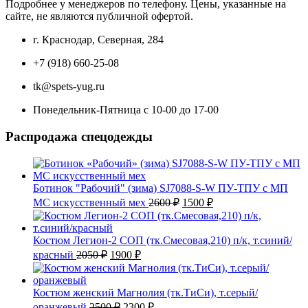
Подробнее у менеджеров по телефону. Цены, указанные на
сайте, не являются публичной офертой.
г. Краснодар, Северная, 284
+7 (918) 660-25-08
tk@spets-yug.ru
Понедельник-Пятница с 10-00 до 17-00
Распродажа спецодежды
Ботинок "Рабочий" (зима) SJ7088-S-W ПУ-ТПУ с МП
Первоначальная
Текущая
МС искусственный мех
2600
₽
1500
₽
цена
цена:
составляла
1500 ₽.
2600 ₽.
Костюм Легион-2 СОП (тк.Смесовая,210) п/к, т.синий/
Первоначальная
Текущая
красный
2050
₽
1900
₽
цена
цена:
составляла
1900 ₽.
2050 ₽.
Костюм женский Магнолия (тк.ТиСи), т.серый/
Первоначальная
Текущая
оранжевый
2500
₽
2300
₽