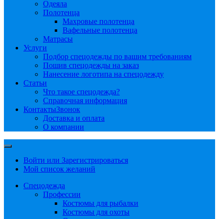
Одеяла
Полотенца
Махровые полотенца
Вафельные полотенца
Матрасы
Услуги
Подбор спецодежды по вашим требованиям
Пошив спецодежды на заказ
Нанесение логотипа на спецодежду
Статьи
Что такое спецодежда?
Справочная информация
Контакты
Звонок
Доставка и оплата
О компании
Войти или Зарегистрироваться
Мой список желаний
Спецодежда
Профессии
Костюмы для рыбалки
Костюмы для охоты