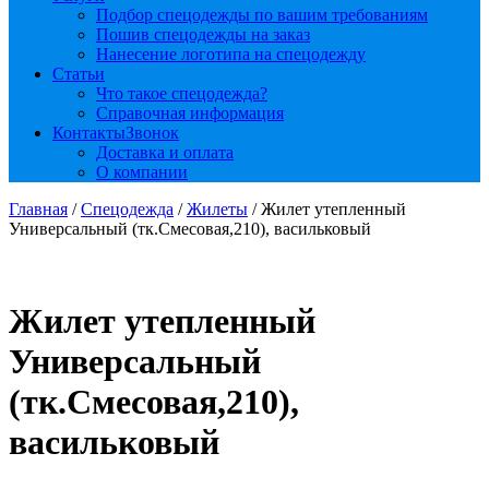
Подбор спецодежды по вашим требованиям
Пошив спецодежды на заказ
Нанесение логотипа на спецодежду
Статьи
Что такое спецодежда?
Справочная информация
Контакты
Звонок
Доставка и оплата
О компании
Главная
/
Спецодежда
/
Жилеты
/ Жилет утепленный
Универсальный (тк.Смесовая,210), васильковый
Жилет утепленный
Универсальный
(тк.Смесовая,210),
васильковый