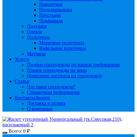
Наволочки
Пододеяльники
Простыни
Покрывала
Подушки
Одеяла
Полотенца
Махровые полотенца
Вафельные полотенца
Матрасы
Услуги
Подбор спецодежды по вашим требованиям
Пошив спецодежды на заказ
Нанесение логотипа на спецодежду
Статьи
Что такое спецодежда?
Справочная информация
Контакты
Звонок
Доставка и оплата
О компании
Всего:
0
₽