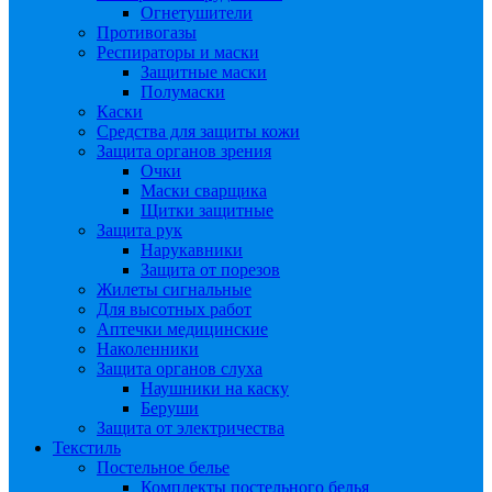
Огнетушители
Противогазы
Респираторы и маски
Защитные маски
Полумаски
Каски
Средства для защиты кожи
Защита органов зрения
Очки
Маски сварщика
Щитки защитные
Защита рук
Нарукавники
Защита от порезов
Жилеты сигнальные
Для высотных работ
Аптечки медицинские
Наколенники
Защита органов слуха
Наушники на каску
Беруши
Защита от электричества
Текстиль
Постельное белье
Комплекты постельного белья