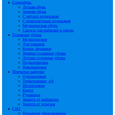
Спецобувь
Летняя обувь
Зимняя обувь
С металл подноском
С композитным подноском
Медицинская обувь
Сапоги для рыбалки и охоты
Головные уборы
Медицинские
Для поваров
Кепки, фуражки
Зимние головные уборы
Летние головные уборы
Подшлемники
Накомарники
Перчатки рабочие
Одноразовые
Трикотажные, х/б
Нитриловые
Краги
Рукавицы
Защита от вибрации
Защита от порезов
СИЗ
Пожарное оборудование