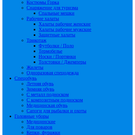
Костюмы Горка
Снаряжение для туризма
Спальные мешки
Рабочие халаты
Халаты рабочие женские
Халаты рабочие мужские
Защитные халаты
Трикотаж
Футболки / Поло
Термобелье
Носки / Портянки
Толстовки / Джемперы
Жилеты
Одноразовая спецодежда
Спецобувь
Летняя обувь
Зимняя обувь
С металл подноском
С композитным подноском
Медицинская обувь
Сапоги для рыбалки и охоты
Головные уборы
Медицинские
Для поваров
Кепки, фуражки