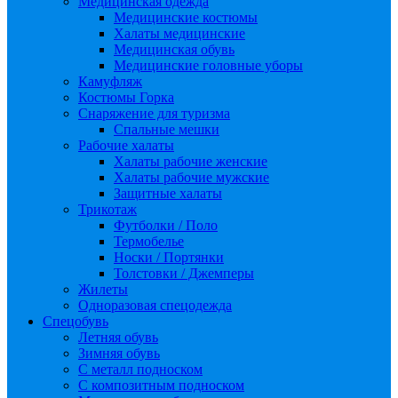
Медицинская одежда
Медицинские костюмы
Халаты медицинские
Медицинская обувь
Медицинские головные уборы
Камуфляж
Костюмы Горка
Снаряжение для туризма
Спальные мешки
Рабочие халаты
Халаты рабочие женские
Халаты рабочие мужские
Защитные халаты
Трикотаж
Футболки / Поло
Термобелье
Носки / Портянки
Толстовки / Джемперы
Жилеты
Одноразовая спецодежда
Спецобувь
Летняя обувь
Зимняя обувь
С металл подноском
С композитным подноском