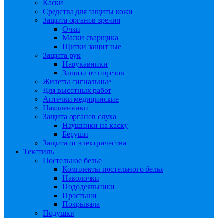
Каски
Средства для защиты кожи
Защита органов зрения
Очки
Маски сварщика
Щитки защитные
Защита рук
Нарукавники
Защита от порезов
Жилеты сигнальные
Для высотных работ
Аптечки медицинские
Наколенники
Защита органов слуха
Наушники на каску
Беруши
Защита от электричества
Текстиль
Постельное белье
Комплекты постельного белья
Наволочки
Пододеяльники
Простыни
Покрывала
Подушки