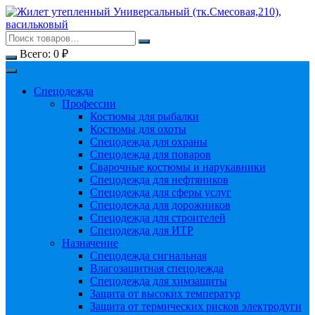
Перейти
к
содержимому
Всего:
0
₽
Спецодежда
Профессии
Костюмы для рыбалки
Костюмы для охоты
Спецодежда для охраны
Спецодежда для поваров
Сварочные костюмы и нарукавники
Спецодежда для нефтяников
Спецодежда для сферы услуг
Спецодежда для дорожников
Спецодежда для строителей
Спецодежда для ИТР
Назначение
Спецодежда сигнальная
Влагозащитная спецодежда
Спецодежда для химзащиты
Защита от высоких температур
Защита от термических рисков электродуги