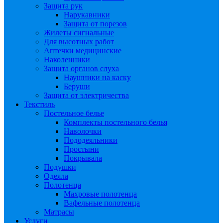
Защита рук
Нарукавники
Защита от порезов
Жилеты сигнальные
Для высотных работ
Аптечки медицинские
Наколенники
Защита органов слуха
Наушники на каску
Беруши
Защита от электричества
Текстиль
Постельное белье
Комплекты постельного белья
Наволочки
Пододеяльники
Простыни
Покрывала
Подушки
Одеяла
Полотенца
Махровые полотенца
Вафельные полотенца
Матрасы
Услуги