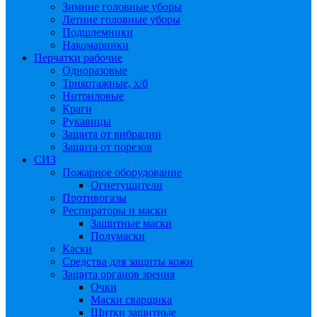
Зимние головные уборы
Летние головные уборы
Подшлемники
Накомарники
Перчатки рабочие
Одноразовые
Трикотажные, х/б
Нитриловые
Краги
Рукавицы
Защита от вибрации
Защита от порезов
СИЗ
Пожарное оборудование
Огнетушители
Противогазы
Респираторы и маски
Защитные маски
Полумаски
Каски
Средства для защиты кожи
Защита органов зрения
Очки
Маски сварщика
Щитки защитные