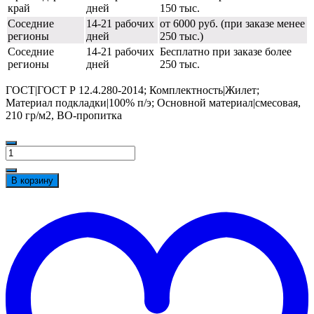
край
дней
150 тыс.
Соседние
14-21 рабочих
от 6000 руб. (при заказе менее
регионы
дней
250 тыс.)
Соседние
14-21 рабочих
Бесплатно при заказе более
регионы
дней
250 тыс.
ГОСТ|ГОСТ Р 12.4.280-2014; Комплектность|Жилет;
Материал подкладки|100% п/э; Основной материал|смесовая,
210 гр/м2, ВО-пропитка
Количество
товара
Жилет
В корзину
утепленный
Универсальный
t
(тк.Смесовая,210),
w
васильковый