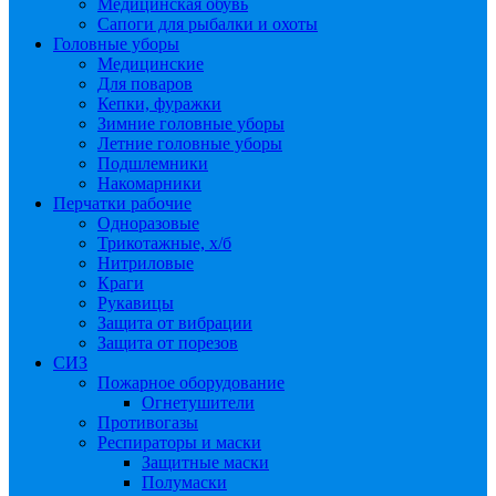
Медицинская обувь
Сапоги для рыбалки и охоты
Головные уборы
Медицинские
Для поваров
Кепки, фуражки
Зимние головные уборы
Летние головные уборы
Подшлемники
Накомарники
Перчатки рабочие
Одноразовые
Трикотажные, х/б
Нитриловые
Краги
Рукавицы
Защита от вибрации
Защита от порезов
СИЗ
Пожарное оборудование
Огнетушители
Противогазы
Респираторы и маски
Защитные маски
Полумаски