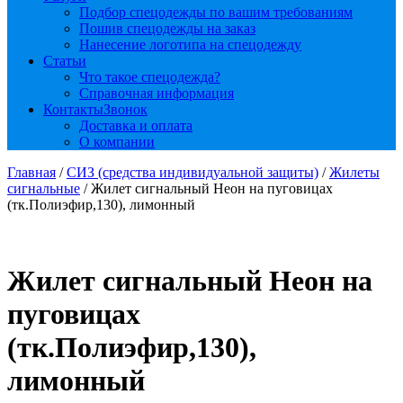
Подбор спецодежды по вашим требованиям
Пошив спецодежды на заказ
Нанесение логотипа на спецодежду
Статьи
Что такое спецодежда?
Справочная информация
Контакты
Звонок
Доставка и оплата
О компании
Главная
/
СИЗ (средства индивидуальной защиты)
/
Жилеты
сигнальные
/ Жилет сигнальный Неон на пуговицах
(тк.Полиэфир,130), лимонный
Жилет сигнальный Неон на
пуговицах
(тк.Полиэфир,130),
лимонный