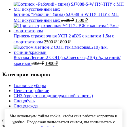
Ботинок "Рабочий" (зима) SJ7088-S-W ПУ-ТПУ с МП
Первоначальная
Текущая
МС искусственный мех
2600
₽
1500
₽
цена
цена:
составляла
1500 ₽.
2600 ₽.
Привязь страховочная УСП 2 аВЖ с канатом 1,5м с
Первоначальная
Текущая
амортизатором
2500
₽
1800
₽
цена
цена:
составляла
1800 ₽.
2500 ₽.
Костюм Легион-2 СОП (тк.Смесовая,210) п/к, т.синий/
Первоначальная
Текущая
красный
2050
₽
1900
₽
цена
цена:
составляла
1900 ₽.
Категории товаров
2050 ₽.
Головные уборы
Перчатки рабочие
СИЗ (средства индивидуальной защиты)
Спецобувь
Спецодежда
Текстиль
Мы используем файлы cookie, чтобы сайт работал корректно и
Copyright © 2026 Спецодежда оптом с доставкой. Все права
удобно. Продолжая пользоваться сайтом, вы соглашаетесь с
защищены.