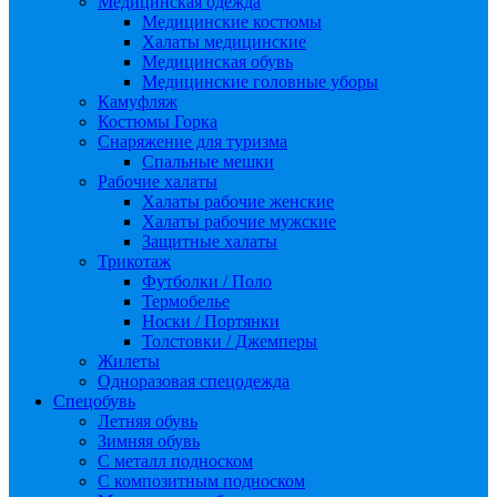
Медицинская одежда
Медицинские костюмы
Халаты медицинские
Медицинская обувь
Медицинские головные уборы
Камуфляж
Костюмы Горка
Снаряжение для туризма
Спальные мешки
Рабочие халаты
Халаты рабочие женские
Халаты рабочие мужские
Защитные халаты
Трикотаж
Футболки / Поло
Термобелье
Носки / Портянки
Толстовки / Джемперы
Жилеты
Одноразовая спецодежда
Спецобувь
Летняя обувь
Зимняя обувь
С металл подноском
С композитным подноском