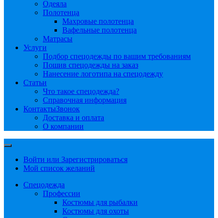
Одеяла
Полотенца
Махровые полотенца
Вафельные полотенца
Матрасы
Услуги
Подбор спецодежды по вашим требованиям
Пошив спецодежды на заказ
Нанесение логотипа на спецодежду
Статьи
Что такое спецодежда?
Справочная информация
Контакты
Звонок
Доставка и оплата
О компании
Войти или Зарегистрироваться
Мой список желаний
Спецодежда
Профессии
Костюмы для рыбалки
Костюмы для охоты