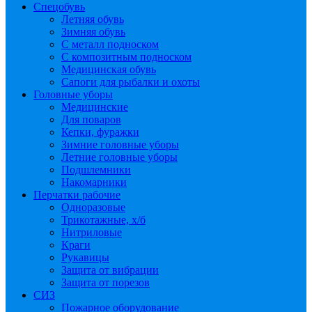
Спецобувь
Летняя обувь
Зимняя обувь
С металл подноском
С композитным подноском
Медицинская обувь
Сапоги для рыбалки и охоты
Головные уборы
Медицинские
Для поваров
Кепки, фуражки
Зимние головные уборы
Летние головные уборы
Подшлемники
Накомарники
Перчатки рабочие
Одноразовые
Трикотажные, х/б
Нитриловые
Краги
Рукавицы
Защита от вибрации
Защита от порезов
СИЗ
Пожарное оборудование