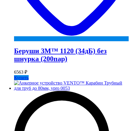
Беруши 3М™ 1120 (34дБ) без
шнурка (200пар)
6563
₽
Купить