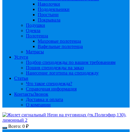
Наволочки
Пододеяльники
Простыни
Покрывала
Подушки
Одеяла
Полотенца
Махровые полотенца
Вафельные полотенца
Матрасы
Услуги
Подбор спецодежды по вашим требованиям
Пошив спецодежды на заказ
Нанесение логотипа на спецодежду
Статьи
Что такое спецодежда?
Справочная информация
Контакты
Звонок
Доставка и оплата
О компании
Всего:
0
₽