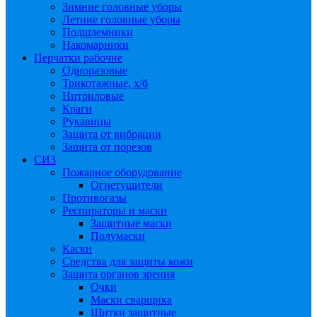
Зимние головные уборы
Летние головные уборы
Подшлемники
Накомарники
Перчатки рабочие
Одноразовые
Трикотажные, х/б
Нитриловые
Краги
Рукавицы
Защита от вибрации
Защита от порезов
СИЗ
Пожарное оборудование
Огнетушители
Противогазы
Респираторы и маски
Защитные маски
Полумаски
Каски
Средства для защиты кожи
Защита органов зрения
Очки
Маски сварщика
Щитки защитные