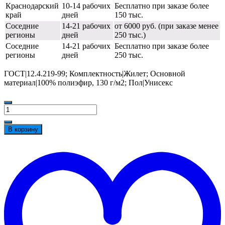
Краснодарский
10-14 рабочих
Бесплатно при заказе более
край
дней
150 тыс.
Соседние
14-21 рабочих
от 6000 руб. (при заказе менее
регионы
дней
250 тыс.)
Соседние
14-21 рабочих
Бесплатно при заказе более
регионы
дней
250 тыс.
ГОСТ|12.4.219-99; Комплектность|Жилет; Основной
материал|100% полиэфир, 130 г/м2; Пол|Унисекс
Количество
товара
Жилет
В корзину
сигнальный
Неон
t
на
w
пуговицах
(тк.Полиэфир,130),
лимонный