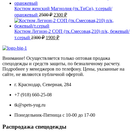
составляла
1900 ₽.
2050 ₽.
Костюм женский Магнолия (тк.ТиСи), т.серый/
Первоначальная
Текущая
оранжевый
2500
₽
2300
₽
цена
цена:
составляла
2300 ₽.
2500 ₽.
Костюм Легион-2 СОП (тк.Смесовая,210) п/к, бежевый/
Первоначальная
Текущая
т.серый
2300
₽
1900
₽
цена
цена:
составляла
1900 ₽.
2300 ₽.
Внимание! Осуществляется только оптовая продажа
спецодежды и средств защиты, по безналичному расчету.
Подробнее у менеджеров по телефону. Цены, указанные на
сайте, не являются публичной офертой.
г. Краснодар, Северная, 284
+7 (918) 660-25-08
tk@spets-yug.ru
Понедельник-Пятница с 10-00 до 17-00
Распродажа спецодежды