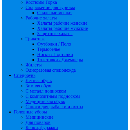
Костюмы Горка
Снаряжение для туризма
Спальные мешки
Рабочие халаты
Халаты рабочие женские
Халаты рабочие мужские
Защитные халаты
Трикотаж
Футболки / Поло
Термобелье
Носки / Портянки
Толстовки / Джемперы
Жилеты
Одноразовая спецодежда
Спецобувь
Летняя обувь
Зимняя обувь
С металл подноском
С композитным подноском
Медицинская обувь
Сапоги для рыбалки и охоты
Головные уборы
Медицинские
Для поваров
Кепки, фуражки