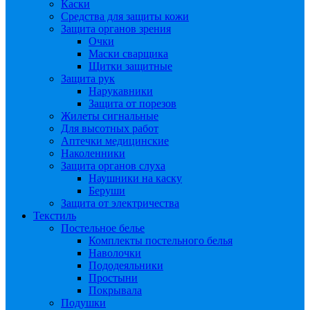
Каски
Средства для защиты кожи
Защита органов зрения
Очки
Маски сварщика
Щитки защитные
Защита рук
Нарукавники
Защита от порезов
Жилеты сигнальные
Для высотных работ
Аптечки медицинские
Наколенники
Защита органов слуха
Наушники на каску
Беруши
Защита от электричества
Текстиль
Постельное белье
Комплекты постельного белья
Наволочки
Пододеяльники
Простыни
Покрывала
Подушки