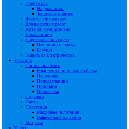
Защита рук
Нарукавники
Защита от порезов
Жилеты сигнальные
Для высотных работ
Аптечки медицинские
Наколенники
Защита органов слуха
Наушники на каску
Беруши
Защита от электричества
Текстиль
Постельное белье
Комплекты постельного белья
Наволочки
Пододеяльники
Простыни
Покрывала
Подушки
Одеяла
Полотенца
Махровые полотенца
Вафельные полотенца
Матрасы
Услуги