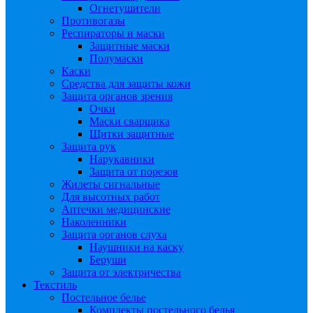
Огнетушители
Противогазы
Респираторы и маски
Защитные маски
Полумаски
Каски
Средства для защиты кожи
Защита органов зрения
Очки
Маски сварщика
Щитки защитные
Защита рук
Нарукавники
Защита от порезов
Жилеты сигнальные
Для высотных работ
Аптечки медицинские
Наколенники
Защита органов слуха
Наушники на каску
Беруши
Защита от электричества
Текстиль
Постельное белье
Комплекты постельного белья