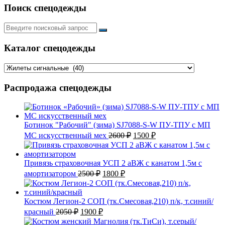
Поиск спецодежды
Искать:
Каталог спецодежды
Распродажа спецодежды
Ботинок "Рабочий" (зима) SJ7088-S-W ПУ-ТПУ с МП
Первоначальная
Текущая
МС искусственный мех
2600
₽
1500
₽
цена
цена:
составляла
1500 ₽.
2600 ₽.
Привязь страховочная УСП 2 аВЖ с канатом 1,5м с
Первоначальная
Текущая
амортизатором
2500
₽
1800
₽
цена
цена:
составляла
1800 ₽.
2500 ₽.
Костюм Легион-2 СОП (тк.Смесовая,210) п/к, т.синий/
Первоначальная
Текущая
красный
2050
₽
1900
₽
цена
цена: