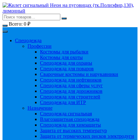
Перейти
к
содержимому
Всего:
0
₽
Спецодежда
Профессии
Костюмы для рыбалки
Костюмы для охоты
Спецодежда для охраны
Спецодежда для поваров
Сварочные костюмы и нарукавники
Спецодежда для нефтяников
Спецодежда для сферы услуг
Спецодежда для дорожников
Спецодежда для строителей
Спецодежда для ИТР
Назначение
Спецодежда сигнальная
Влагозащитная спецодежда
Спецодежда для химзащиты
Защита от высоких температур
Защита от термических рисков электродуги