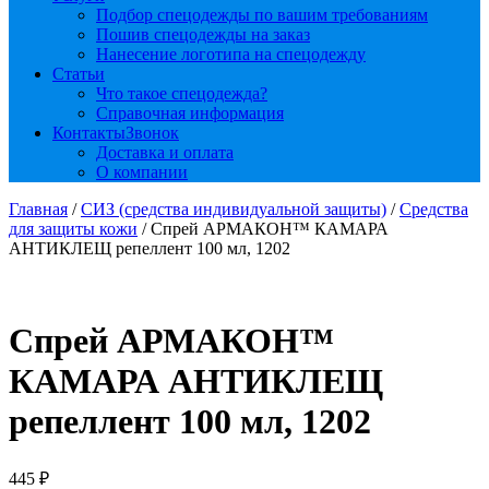
Подбор спецодежды по вашим требованиям
Пошив спецодежды на заказ
Нанесение логотипа на спецодежду
Статьи
Что такое спецодежда?
Справочная информация
Контакты
Звонок
Доставка и оплата
О компании
Главная
/
СИЗ (средства индивидуальной защиты)
/
Средства
для защиты кожи
/ Спрей АРМАКОН™ КАМАРА
АНТИКЛЕЩ репеллент 100 мл, 1202
Спрей АРМАКОН™
КАМАРА АНТИКЛЕЩ
репеллент 100 мл, 1202
445
₽