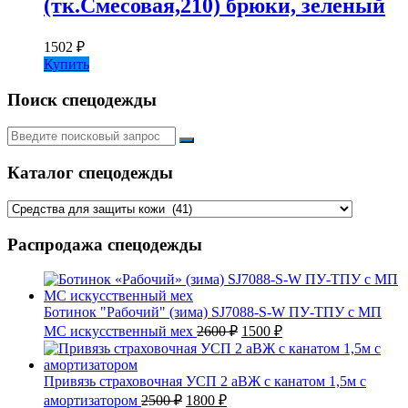
(тк.Смесовая,210) брюки, зеленый
1502
₽
Купить
Поиск спецодежды
Искать:
Каталог спецодежды
Распродажа спецодежды
Ботинок "Рабочий" (зима) SJ7088-S-W ПУ-ТПУ с МП
Первоначальная
Текущая
МС искусственный мех
2600
₽
1500
₽
цена
цена:
составляла
1500 ₽.
2600 ₽.
Привязь страховочная УСП 2 аВЖ с канатом 1,5м с
Первоначальная
Текущая
амортизатором
2500
₽
1800
₽