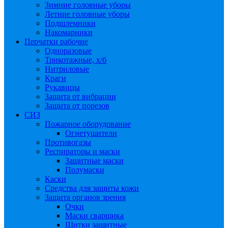
Зимние головные уборы
Летние головные уборы
Подшлемники
Накомарники
Перчатки рабочие
Одноразовые
Трикотажные, х/б
Нитриловые
Краги
Рукавицы
Защита от вибрации
Защита от порезов
СИЗ
Пожарное оборудование
Огнетушители
Противогазы
Респираторы и маски
Защитные маски
Полумаски
Каски
Средства для защиты кожи
Защита органов зрения
Очки
Маски сварщика
Щитки защитные