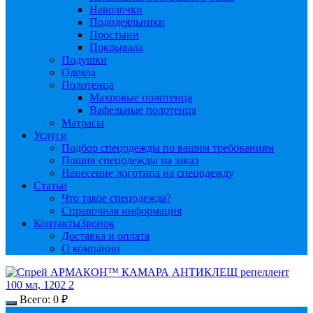
Наволочки
Пододеяльники
Простыни
Покрывала
Подушки
Одеяла
Полотенца
Махровые полотенца
Вафельные полотенца
Матрасы
Услуги
Подбор спецодежды по вашим требованиям
Пошив спецодежды на заказ
Нанесение логотипа на спецодежду
Статьи
Что такое спецодежда?
Справочная информация
Контакты
Звонок
Доставка и оплата
О компании
Всего:
0
₽