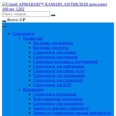
Перейти
к
содержимому
Всего:
0
₽
Спецодежда
Профессии
Костюмы для рыбалки
Костюмы для охоты
Спецодежда для охраны
Спецодежда для поваров
Сварочные костюмы и нарукавники
Спецодежда для нефтяников
Спецодежда для сферы услуг
Спецодежда для дорожников
Спецодежда для строителей
Спецодежда для ИТР
Назначение
Спецодежда сигнальная
Влагозащитная спецодежда
Спецодежда для химзащиты
Защита от высоких температур
Защита от термических рисков электродуги