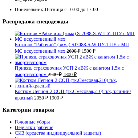
Понедельник-Пятница с 10-00 до 17-00
Распродажа спецодежды
Ботинок "Рабочий" (зима) SJ7088-S-W ПУ-ТПУ с МП
Первоначальная
Текущая
МС искусственный мех
2600
₽
1500
₽
цена
цена:
составляла
1500 ₽.
2600 ₽.
Привязь страховочная УСП 2 аВЖ с канатом 1,5м с
Первоначальная
Текущая
амортизатором
2500
₽
1800
₽
цена
цена:
составляла
1800 ₽.
2500 ₽.
Костюм Легион-2 СОП (тк.Смесовая,210) п/к, т.синий/
Первоначальная
Текущая
красный
2050
₽
1900
₽
цена
цена:
составляла
1900 ₽.
Категории товаров
2050 ₽.
Головные уборы
Перчатки рабочие
СИЗ (средства индивидуальной защиты)