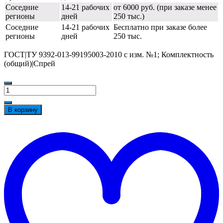
Соседние
14-21 рабочих
от 6000 руб. (при заказе менее
регионы
дней
250 тыс.)
Соседние
14-21 рабочих
Бесплатно при заказе более
регионы
дней
250 тыс.
ГОСТ|ТУ 9392-013-99195003-2010 с изм. №1; Комплектность
(общий)|Спрей
Количество
товара
Спрей
В корзину
АРМАКОН™
КАМАРА
t
АНТИКЛЕЩ
w
репеллент
100
мл,
1202