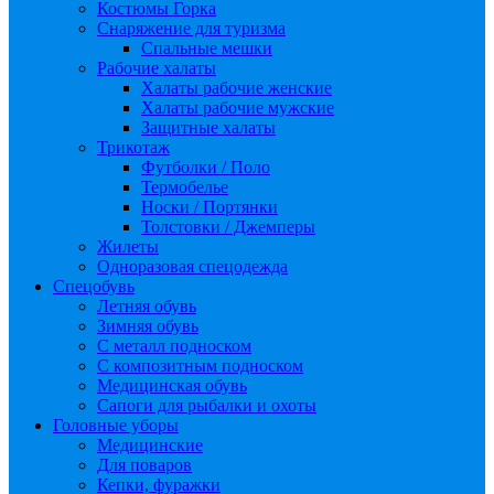
Костюмы Горка
Снаряжение для туризма
Спальные мешки
Рабочие халаты
Халаты рабочие женские
Халаты рабочие мужские
Защитные халаты
Трикотаж
Футболки / Поло
Термобелье
Носки / Портянки
Толстовки / Джемперы
Жилеты
Одноразовая спецодежда
Спецобувь
Летняя обувь
Зимняя обувь
С металл подноском
С композитным подноском
Медицинская обувь
Сапоги для рыбалки и охоты
Головные уборы
Медицинские
Для поваров
Кепки, фуражки