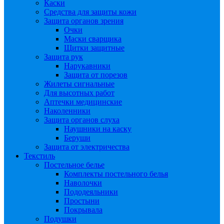
Каски
Средства для защиты кожи
Защита органов зрения
Очки
Маски сварщика
Щитки защитные
Защита рук
Нарукавники
Защита от порезов
Жилеты сигнальные
Для высотных работ
Аптечки медицинские
Наколенники
Защита органов слуха
Наушники на каску
Беруши
Защита от электричества
Текстиль
Постельное белье
Комплекты постельного белья
Наволочки
Пододеяльники
Простыни
Покрывала
Подушки