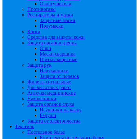
Огнетушители
Противогазы
Респираторы и маски
Защитные маски
Полумаски
Каски
Средства для защиты кожи
Защита органов зрения
Очки
Маски сварщика
Щитки защитные
Защита рук
Нарукавники
Защита от порезов
Жилеты сигнальные
Для высотных работ
Аптечки медицинские
Наколенники
Защита органов слуха
Наушники на каску
Беруши
Защита от электричества
Текстиль
Постельное белье
Комплекты постельного белья