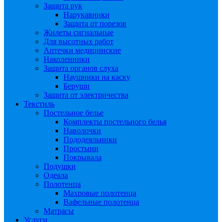
Защита рук
Нарукавники
Защита от порезов
Жилеты сигнальные
Для высотных работ
Аптечки медицинские
Наколенники
Защита органов слуха
Наушники на каску
Беруши
Защита от электричества
Текстиль
Постельное белье
Комплекты постельного белья
Наволочки
Пододеяльники
Простыни
Покрывала
Подушки
Одеяла
Полотенца
Махровые полотенца
Вафельные полотенца
Матрасы
Услуги