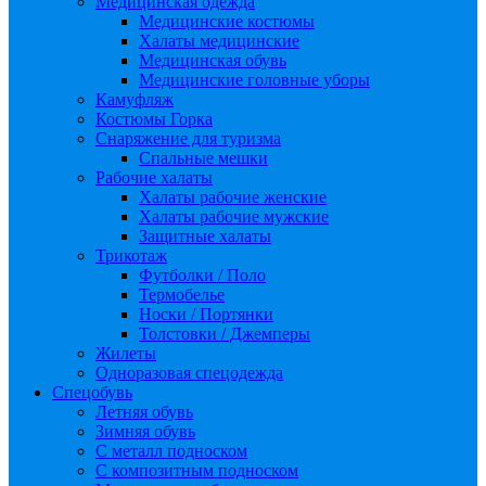
Медицинская одежда
Медицинские костюмы
Халаты медицинские
Медицинская обувь
Медицинские головные уборы
Камуфляж
Костюмы Горка
Снаряжение для туризма
Спальные мешки
Рабочие халаты
Халаты рабочие женские
Халаты рабочие мужские
Защитные халаты
Трикотаж
Футболки / Поло
Термобелье
Носки / Портянки
Толстовки / Джемперы
Жилеты
Одноразовая спецодежда
Спецобувь
Летняя обувь
Зимняя обувь
С металл подноском
С композитным подноском