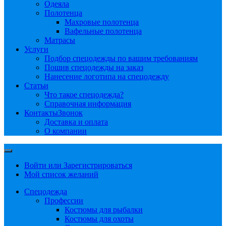
Одеяла
Полотенца
Махровые полотенца
Вафельные полотенца
Матрасы
Услуги
Подбор спецодежды по вашим требованиям
Пошив спецодежды на заказ
Нанесение логотипа на спецодежду
Статьи
Что такое спецодежда?
Справочная информация
Контакты
Звонок
Доставка и оплата
О компании
Войти или Зарегистрироваться
Мой список желаний
Спецодежда
Профессии
Костюмы для рыбалки
Костюмы для охоты