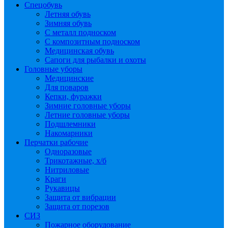
Спецобувь
Летняя обувь
Зимняя обувь
С металл подноском
С композитным подноском
Медицинская обувь
Сапоги для рыбалки и охоты
Головные уборы
Медицинские
Для поваров
Кепки, фуражки
Зимние головные уборы
Летние головные уборы
Подшлемники
Накомарники
Перчатки рабочие
Одноразовые
Трикотажные, х/б
Нитриловые
Краги
Рукавицы
Защита от вибрации
Защита от порезов
СИЗ
Пожарное оборудование