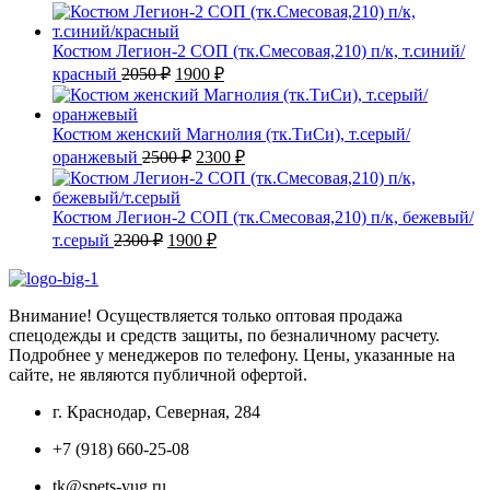
цена
цена:
составляла
1800 ₽.
2500 ₽.
Костюм Легион-2 СОП (тк.Смесовая,210) п/к, т.синий/
Первоначальная
Текущая
красный
2050
₽
1900
₽
цена
цена:
составляла
1900 ₽.
2050 ₽.
Костюм женский Магнолия (тк.ТиСи), т.серый/
Первоначальная
Текущая
оранжевый
2500
₽
2300
₽
цена
цена:
составляла
2300 ₽.
2500 ₽.
Костюм Легион-2 СОП (тк.Смесовая,210) п/к, бежевый/
Первоначальная
Текущая
т.серый
2300
₽
1900
₽
цена
цена:
составляла
1900 ₽.
2300 ₽.
Внимание! Осуществляется только оптовая продажа
спецодежды и средств защиты, по безналичному расчету.
Подробнее у менеджеров по телефону. Цены, указанные на
сайте, не являются публичной офертой.
г. Краснодар, Северная, 284
+7 (918) 660-25-08
tk@spets-yug.ru