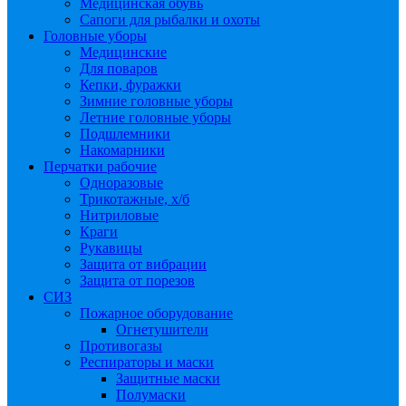
Медицинская обувь
Сапоги для рыбалки и охоты
Головные уборы
Медицинские
Для поваров
Кепки, фуражки
Зимние головные уборы
Летние головные уборы
Подшлемники
Накомарники
Перчатки рабочие
Одноразовые
Трикотажные, х/б
Нитриловые
Краги
Рукавицы
Защита от вибрации
Защита от порезов
СИЗ
Пожарное оборудование
Огнетушители
Противогазы
Респираторы и маски
Защитные маски
Полумаски