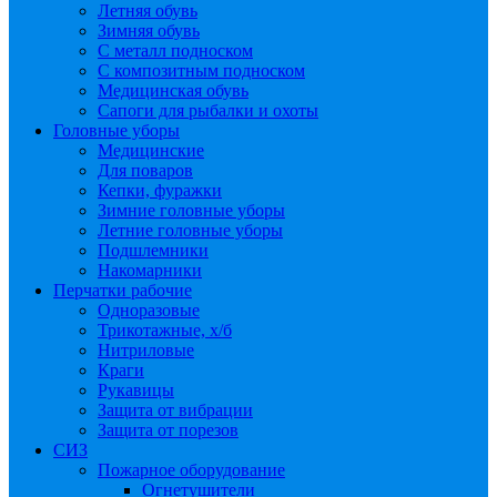
Летняя обувь
Зимняя обувь
С металл подноском
С композитным подноском
Медицинская обувь
Сапоги для рыбалки и охоты
Головные уборы
Медицинские
Для поваров
Кепки, фуражки
Зимние головные уборы
Летние головные уборы
Подшлемники
Накомарники
Перчатки рабочие
Одноразовые
Трикотажные, х/б
Нитриловые
Краги
Рукавицы
Защита от вибрации
Защита от порезов
СИЗ
Пожарное оборудование
Огнетушители