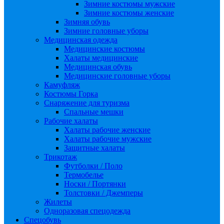
Зимние костюмы мужские
Зимние костюмы женские
Зимняя обувь
Зимние головные уборы
Медицинская одежда
Медицинские костюмы
Халаты медицинские
Медицинская обувь
Медицинские головные уборы
Камуфляж
Костюмы Горка
Снаряжение для туризма
Спальные мешки
Рабочие халаты
Халаты рабочие женские
Халаты рабочие мужские
Защитные халаты
Трикотаж
Футболки / Поло
Термобелье
Носки / Портянки
Толстовки / Джемперы
Жилеты
Одноразовая спецодежда
Спецобувь