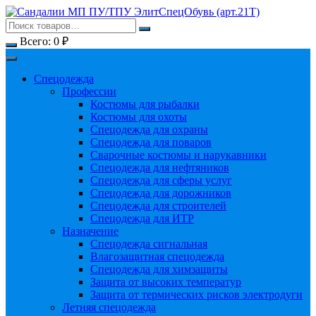
Перейти
к
содержимому
Всего:
0
₽
Спецодежда
Профессии
Костюмы для рыбалки
Костюмы для охоты
Спецодежда для охраны
Спецодежда для поваров
Сварочные костюмы и нарукавники
Спецодежда для нефтяников
Спецодежда для сферы услуг
Спецодежда для дорожников
Спецодежда для строителей
Спецодежда для ИТР
Назначение
Спецодежда сигнальная
Влагозащитная спецодежда
Спецодежда для химзащиты
Защита от высоких температур
Защита от термических рисков электродуги
Летняя спецодежда