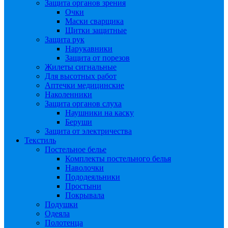
Защита органов зрения
Очки
Маски сварщика
Щитки защитные
Защита рук
Нарукавники
Защита от порезов
Жилеты сигнальные
Для высотных работ
Аптечки медицинские
Наколенники
Защита органов слуха
Наушники на каску
Беруши
Защита от электричества
Текстиль
Постельное белье
Комплекты постельного белья
Наволочки
Пододеяльники
Простыни
Покрывала
Подушки
Одеяла
Полотенца