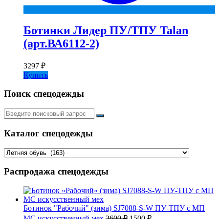
Ботинки Лидер ПУ/ТПУ Talan
(арт.ВА6112-2)
3297
₽
Купить
Поиск спецодежды
Искать:
Каталог спецодежды
Распродажа спецодежды
Ботинок "Рабочий" (зима) SJ7088-S-W ПУ-ТПУ с МП
Первоначальная
Текущая
МС искусственный мех
2600
₽
1500
₽