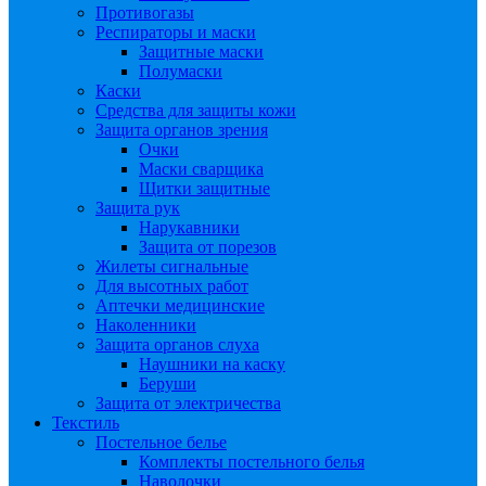
Противогазы
Респираторы и маски
Защитные маски
Полумаски
Каски
Средства для защиты кожи
Защита органов зрения
Очки
Маски сварщика
Щитки защитные
Защита рук
Нарукавники
Защита от порезов
Жилеты сигнальные
Для высотных работ
Аптечки медицинские
Наколенники
Защита органов слуха
Наушники на каску
Беруши
Защита от электричества
Текстиль
Постельное белье
Комплекты постельного белья
Наволочки