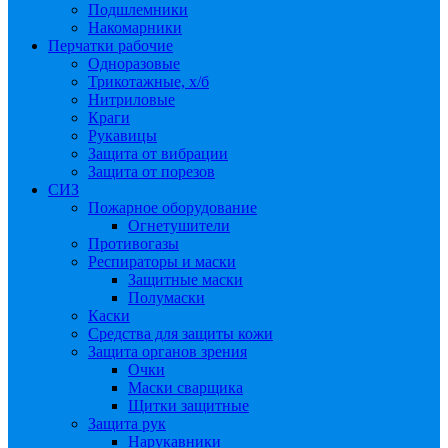
Подшлемники
Накомарники
Перчатки рабочие
Одноразовые
Трикотажные, х/б
Нитриловые
Краги
Рукавицы
Защита от вибрации
Защита от порезов
СИЗ
Пожарное оборудование
Огнетушители
Противогазы
Респираторы и маски
Защитные маски
Полумаски
Каски
Средства для защиты кожи
Защита органов зрения
Очки
Маски сварщика
Щитки защитные
Защита рук
Нарукавники