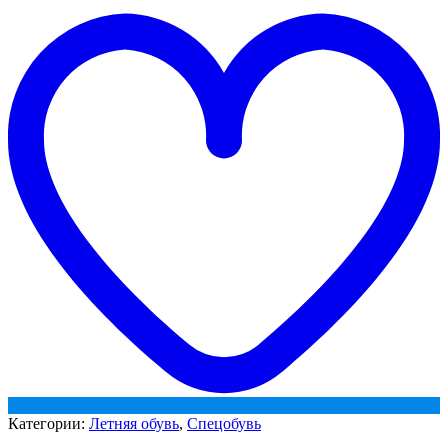
t
ТПУ
w
ЭлитСпецОбувь
(арт.21Т)
Категории:
Летняя обувь
,
Спецобувь