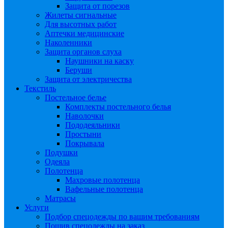
Защита от порезов
Жилеты сигнальные
Для высотных работ
Аптечки медицинские
Наколенники
Защита органов слуха
Наушники на каску
Беруши
Защита от электричества
Текстиль
Постельное белье
Комплекты постельного белья
Наволочки
Пододеяльники
Простыни
Покрывала
Подушки
Одеяла
Полотенца
Махровые полотенца
Вафельные полотенца
Матрасы
Услуги
Подбор спецодежды по вашим требованиям
Пошив спецодежды на заказ