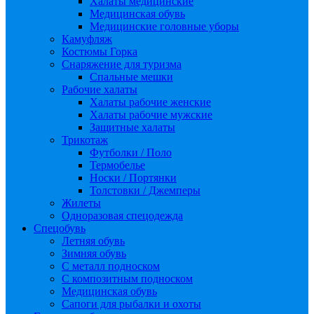
Халаты медицинские
Медицинская обувь
Медицинские головные уборы
Камуфляж
Костюмы Горка
Снаряжение для туризма
Спальные мешки
Рабочие халаты
Халаты рабочие женские
Халаты рабочие мужские
Защитные халаты
Трикотаж
Футболки / Поло
Термобелье
Носки / Портянки
Толстовки / Джемперы
Жилеты
Одноразовая спецодежда
Спецобувь
Летняя обувь
Зимняя обувь
С металл подноском
С композитным подноском
Медицинская обувь
Сапоги для рыбалки и охоты