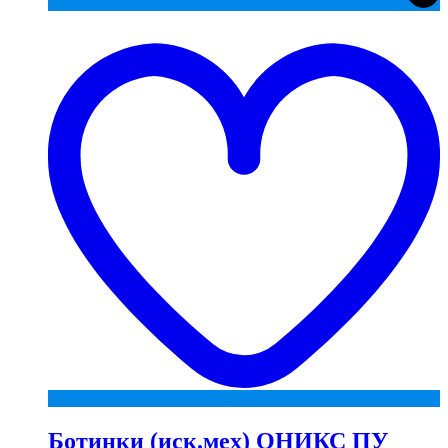
t
w
Ботинки (иск.мех) ОНИКС ПУ