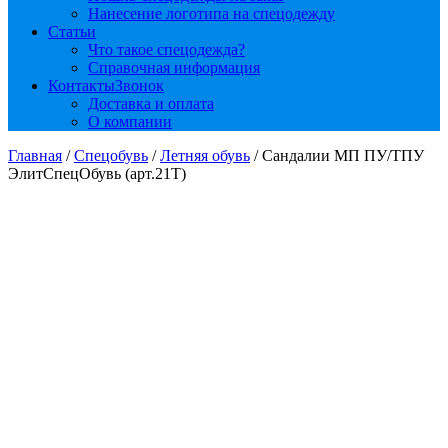
Нанесение логотипа на спецодежду
Статьи
Что такое спецодежда?
Справочная информация
Контакты
Звонок
Доставка и оплата
О компании
Главная
/
Спецобувь
/
Летняя обувь
/ Сандалии МП ПУ/ТПУ
ЭлитСпецОбувь (арт.21Т)