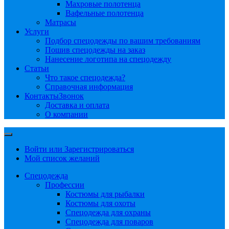
Махровые полотенца
Вафельные полотенца
Матрасы
Услуги
Подбор спецодежды по вашим требованиям
Пошив спецодежды на заказ
Нанесение логотипа на спецодежду
Статьи
Что такое спецодежда?
Справочная информация
Контакты
Звонок
Доставка и оплата
О компании
Войти или Зарегистрироваться
Мой список желаний
Спецодежда
Профессии
Костюмы для рыбалки
Костюмы для охоты
Спецодежда для охраны
Спецодежда для поваров