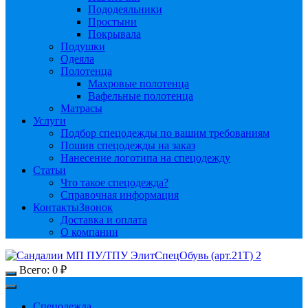
Пододеяльники
Простыни
Покрывала
Подушки
Одеяла
Полотенца
Махровые полотенца
Вафельные полотенца
Матрасы
Услуги
Подбор спецодежды по вашим требованиям
Пошив спецодежды на заказ
Нанесение логотипа на спецодежду
Статьи
Что такое спецодежда?
Справочная информация
Контакты
Звонок
Доставка и оплата
О компании
Всего:
0
₽
Спецодежда