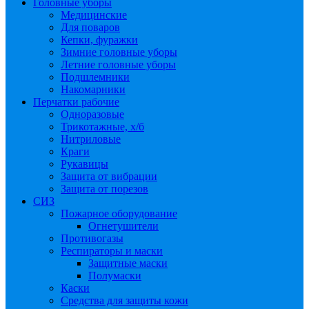
Головные уборы
Медицинские
Для поваров
Кепки, фуражки
Зимние головные уборы
Летние головные уборы
Подшлемники
Накомарники
Перчатки рабочие
Одноразовые
Трикотажные, х/б
Нитриловые
Краги
Рукавицы
Защита от вибрации
Защита от порезов
СИЗ
Пожарное оборудование
Огнетушители
Противогазы
Респираторы и маски
Защитные маски
Полумаски
Каски
Средства для защиты кожи