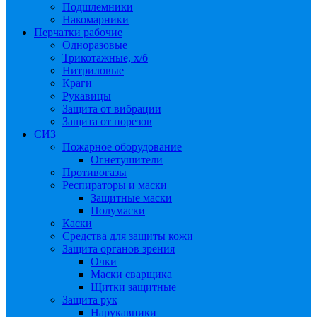
Подшлемники
Накомарники
Перчатки рабочие
Одноразовые
Трикотажные, х/б
Нитриловые
Краги
Рукавицы
Защита от вибрации
Защита от порезов
СИЗ
Пожарное оборудование
Огнетушители
Противогазы
Респираторы и маски
Защитные маски
Полумаски
Каски
Средства для защиты кожи
Защита органов зрения
Очки
Маски сварщика
Щитки защитные
Защита рук
Нарукавники