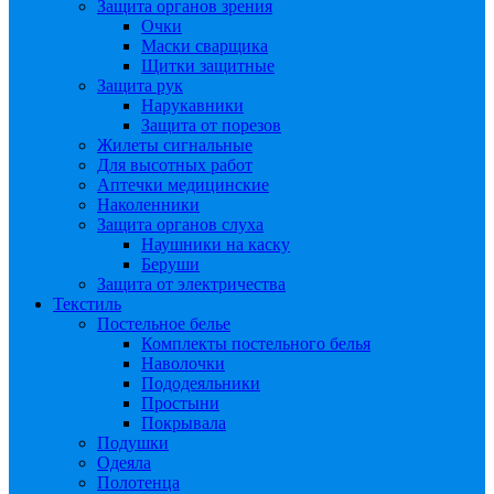
Защита органов зрения
Очки
Маски сварщика
Щитки защитные
Защита рук
Нарукавники
Защита от порезов
Жилеты сигнальные
Для высотных работ
Аптечки медицинские
Наколенники
Защита органов слуха
Наушники на каску
Беруши
Защита от электричества
Текстиль
Постельное белье
Комплекты постельного белья
Наволочки
Пододеяльники
Простыни
Покрывала
Подушки
Одеяла
Полотенца