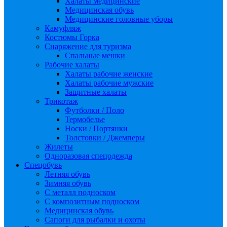
Халаты медицинские
Медицинская обувь
Медицинские головные уборы
Камуфляж
Костюмы Горка
Снаряжение для туризма
Спальные мешки
Рабочие халаты
Халаты рабочие женские
Халаты рабочие мужские
Защитные халаты
Трикотаж
Футболки / Поло
Термобелье
Носки / Портянки
Толстовки / Джемперы
Жилеты
Одноразовая спецодежда
Спецобувь
Летняя обувь
Зимняя обувь
С металл подноском
С композитным подноском
Медицинская обувь
Сапоги для рыбалки и охоты