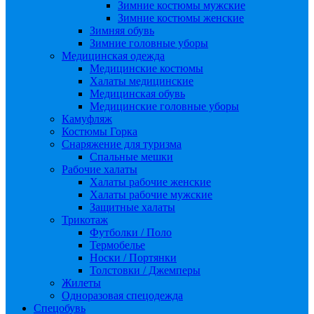
Зимние костюмы мужские
Зимние костюмы женские
Зимняя обувь
Зимние головные уборы
Медицинская одежда
Медицинские костюмы
Халаты медицинские
Медицинская обувь
Медицинские головные уборы
Камуфляж
Костюмы Горка
Снаряжение для туризма
Спальные мешки
Рабочие халаты
Халаты рабочие женские
Халаты рабочие мужские
Защитные халаты
Трикотаж
Футболки / Поло
Термобелье
Носки / Портянки
Толстовки / Джемперы
Жилеты
Одноразовая спецодежда
Спецобувь