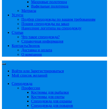
Махровые полотенца
Вафельные полотенца
Матрасы
Услуги
Подбор спецодежды по вашим требованиям
Пошив спецодежды на заказ
Нанесение логотипа на спецодежду
Статьи
Что такое спецодежда?
Справочная информация
Контакты
Звонок
Доставка и оплата
О компании
Войти или Зарегистрироваться
Мой список желаний
Спецодежда
Профессии
Костюмы для рыбалки
Костюмы для охоты
Спецодежда для охраны
Спецодежда для поваров