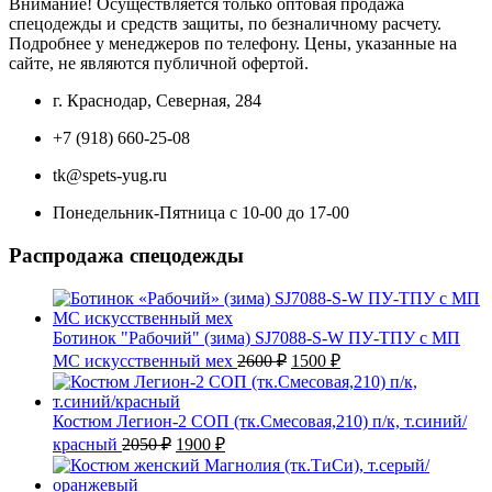
Внимание! Осуществляется только оптовая продажа
спецодежды и средств защиты, по безналичному расчету.
Подробнее у менеджеров по телефону. Цены, указанные на
сайте, не являются публичной офертой.
г. Краснодар, Северная, 284
+7 (918) 660-25-08
tk@spets-yug.ru
Понедельник-Пятница с 10-00 до 17-00
Распродажа спецодежды
Ботинок "Рабочий" (зима) SJ7088-S-W ПУ-ТПУ с МП
Первоначальная
Текущая
МС искусственный мех
2600
₽
1500
₽
цена
цена:
составляла
1500 ₽.
2600 ₽.
Костюм Легион-2 СОП (тк.Смесовая,210) п/к, т.синий/
Первоначальная
Текущая
красный
2050
₽
1900
₽
цена
цена:
составляла
1900 ₽.