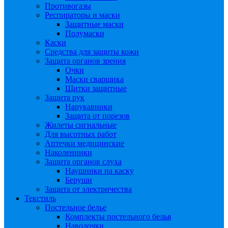
Противогазы
Респираторы и маски
Защитные маски
Полумаски
Каски
Средства для защиты кожи
Защита органов зрения
Очки
Маски сварщика
Щитки защитные
Защита рук
Нарукавники
Защита от порезов
Жилеты сигнальные
Для высотных работ
Аптечки медицинские
Наколенники
Защита органов слуха
Наушники на каску
Беруши
Защита от электричества
Текстиль
Постельное белье
Комплекты постельного белья
Наволочки