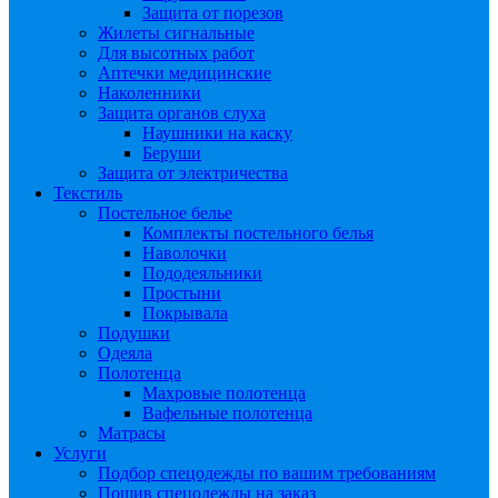
Защита от порезов
Жилеты сигнальные
Для высотных работ
Аптечки медицинские
Наколенники
Защита органов слуха
Наушники на каску
Беруши
Защита от электричества
Текстиль
Постельное белье
Комплекты постельного белья
Наволочки
Пододеяльники
Простыни
Покрывала
Подушки
Одеяла
Полотенца
Махровые полотенца
Вафельные полотенца
Матрасы
Услуги
Подбор спецодежды по вашим требованиям
Пошив спецодежды на заказ