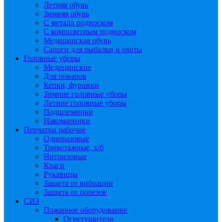
Летняя обувь
Зимняя обувь
С металл подноском
С композитным подноском
Медицинская обувь
Сапоги для рыбалки и охоты
Головные уборы
Медицинские
Для поваров
Кепки, фуражки
Зимние головные уборы
Летние головные уборы
Подшлемники
Накомарники
Перчатки рабочие
Одноразовые
Трикотажные, х/б
Нитриловые
Краги
Рукавицы
Защита от вибрации
Защита от порезов
СИЗ
Пожарное оборудование
Огнетушители