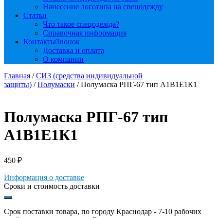
Нанесение логотипа на спецодежду
Статьи
Что такое спецодежда?
Справочная информация
Контакты
Звонок
Доставка и оплата
О компании
Главная
/
СИЗ (средства индивидуальной
защиты)
/
Полумаски
/ Полумаска РПГ-67 тип А1В1Е1К1
Полумаска РПГ-67 тип
А1В1Е1К1
450
₽
Информация о доставке
Сроки и стоимость доставки
Срок поставки товара, по городу Краснодар - 7-10 рабочих