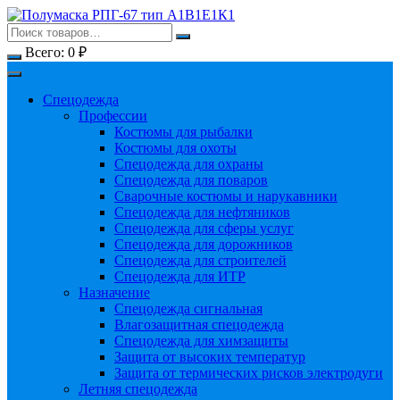
Перейти
к
содержимому
Всего:
0
₽
Спецодежда
Профессии
Костюмы для рыбалки
Костюмы для охоты
Спецодежда для охраны
Спецодежда для поваров
Сварочные костюмы и нарукавники
Спецодежда для нефтяников
Спецодежда для сферы услуг
Спецодежда для дорожников
Спецодежда для строителей
Спецодежда для ИТР
Назначение
Спецодежда сигнальная
Влагозащитная спецодежда
Спецодежда для химзащиты
Защита от высоких температур
Защита от термических рисков электродуги
Летняя спецодежда