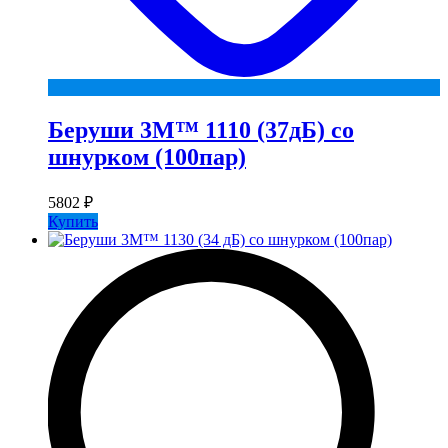
Беруши 3М™ 1110 (37дБ) со
шнурком (100пар)
5802
₽
Купить