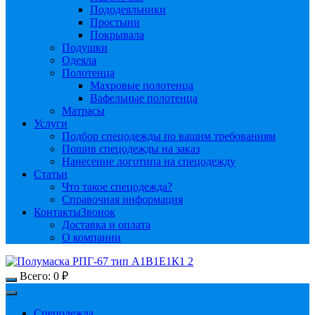
Пододеяльники
Простыни
Покрывала
Подушки
Одеяла
Полотенца
Махровые полотенца
Вафельные полотенца
Матрасы
Услуги
Подбор спецодежды по вашим требованиям
Пошив спецодежды на заказ
Нанесение логотипа на спецодежду
Статьи
Что такое спецодежда?
Справочная информация
Контакты
Звонок
Доставка и оплата
О компании
Всего:
0
₽
Спецодежда