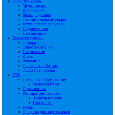
Головные уборы
Медицинские
Для поваров
Кепки, фуражки
Зимние головные уборы
Летние головные уборы
Подшлемники
Накомарники
Перчатки рабочие
Одноразовые
Трикотажные, х/б
Нитриловые
Краги
Рукавицы
Защита от вибрации
Защита от порезов
СИЗ
Пожарное оборудование
Огнетушители
Противогазы
Респираторы и маски
Защитные маски
Полумаски
Каски
Средства для защиты кожи