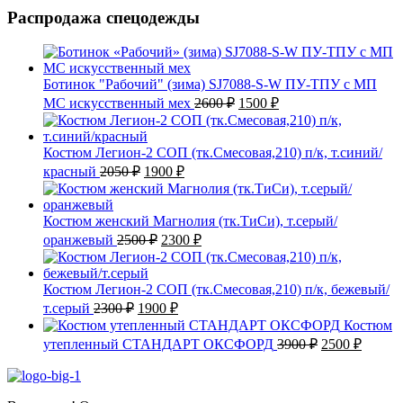
Распродажа спецодежды
Ботинок "Рабочий" (зима) SJ7088-S-W ПУ-ТПУ с МП
Первоначальная
Текущая
МС искусственный мех
2600
₽
1500
₽
цена
цена:
составляла
1500 ₽.
2600 ₽.
Костюм Легион-2 СОП (тк.Смесовая,210) п/к, т.синий/
Первоначальная
Текущая
красный
2050
₽
1900
₽
цена
цена:
составляла
1900 ₽.
2050 ₽.
Костюм женский Магнолия (тк.ТиСи), т.серый/
Первоначальная
Текущая
оранжевый
2500
₽
2300
₽
цена
цена:
составляла
2300 ₽.
2500 ₽.
Костюм Легион-2 СОП (тк.Смесовая,210) п/к, бежевый/
Первоначальная
Текущая
т.серый
2300
₽
1900
₽
цена
цена:
Костюм
составляла
1900 ₽.
Первоначаль
Текущ
утепленный СТАНДАРТ ОКСФОРД
3900
₽
2500
₽
2300 ₽.
цена
цена:
составляла
2500 ₽
3900 ₽.