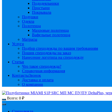
Пододеяльники
Простыни
Покрывала
Подушки
Одеяла
Полотенца
Махровые полотенца
Вафельные полотенца
Матрасы
Услуги
Подбор спецодежды по вашим требованиям
Пошив спецодежды на заказ
Нанесение логотипа на спецодежду
Статьи
Что такое спецодежда?
Справочная информация
Контакты
Звонок
Доставка и оплата
О компании
Всего:
0
₽
Спецодежда