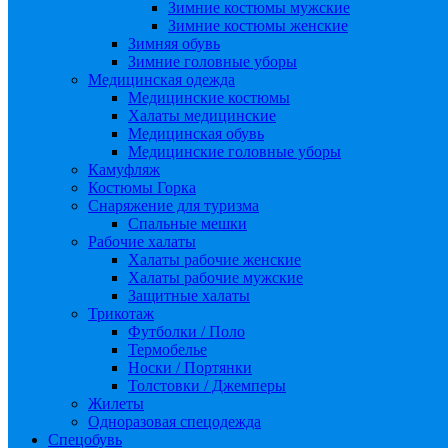
Зимние костюмы мужские
Зимние костюмы женские
Зимняя обувь
Зимние головные уборы
Медицинская одежда
Медицинские костюмы
Халаты медицинские
Медицинская обувь
Медицинские головные уборы
Камуфляж
Костюмы Горка
Снаряжение для туризма
Спальные мешки
Рабочие халаты
Халаты рабочие женские
Халаты рабочие мужские
Защитные халаты
Трикотаж
Футболки / Поло
Термобелье
Носки / Портянки
Толстовки / Джемперы
Жилеты
Одноразовая спецодежда
Спецобувь