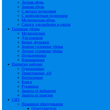
Летняя обувь
Зимняя обувь
С металл подноском
С композитным подноском
Медицинская обувь
Сапоги для рыбалки и охоты
Головные уборы
Медицинские
Для поваров
Кепки, фуражки
Зимние головные уборы
Летние головные уборы
Подшлемники
Накомарники
Перчатки рабочие
Одноразовые
Трикотажные, х/б
Нитриловые
Краги
Рукавицы
Защита от вибрации
Защита от порезов
СИЗ
Пожарное оборудование
Огнетушители