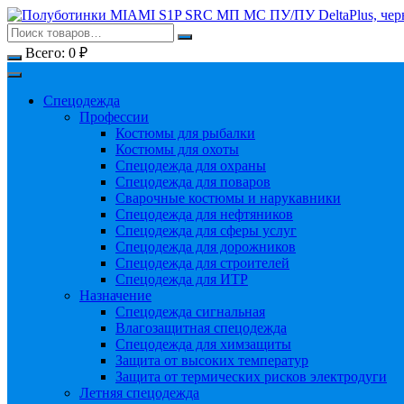
Перейти
к
содержимому
Всего:
0
₽
Спецодежда
Профессии
Костюмы для рыбалки
Костюмы для охоты
Спецодежда для охраны
Спецодежда для поваров
Сварочные костюмы и нарукавники
Спецодежда для нефтяников
Спецодежда для сферы услуг
Спецодежда для дорожников
Спецодежда для строителей
Спецодежда для ИТР
Назначение
Спецодежда сигнальная
Влагозащитная спецодежда
Спецодежда для химзащиты
Защита от высоких температур
Защита от термических рисков электродуги
Летняя спецодежда