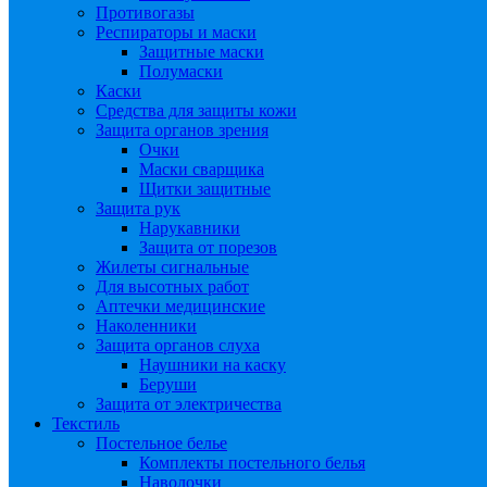
Противогазы
Респираторы и маски
Защитные маски
Полумаски
Каски
Средства для защиты кожи
Защита органов зрения
Очки
Маски сварщика
Щитки защитные
Защита рук
Нарукавники
Защита от порезов
Жилеты сигнальные
Для высотных работ
Аптечки медицинские
Наколенники
Защита органов слуха
Наушники на каску
Беруши
Защита от электричества
Текстиль
Постельное белье
Комплекты постельного белья
Наволочки