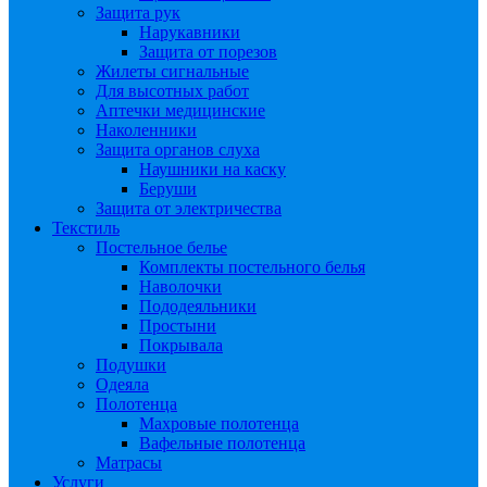
Защита рук
Нарукавники
Защита от порезов
Жилеты сигнальные
Для высотных работ
Аптечки медицинские
Наколенники
Защита органов слуха
Наушники на каску
Беруши
Защита от электричества
Текстиль
Постельное белье
Комплекты постельного белья
Наволочки
Пододеяльники
Простыни
Покрывала
Подушки
Одеяла
Полотенца
Махровые полотенца
Вафельные полотенца
Матрасы
Услуги