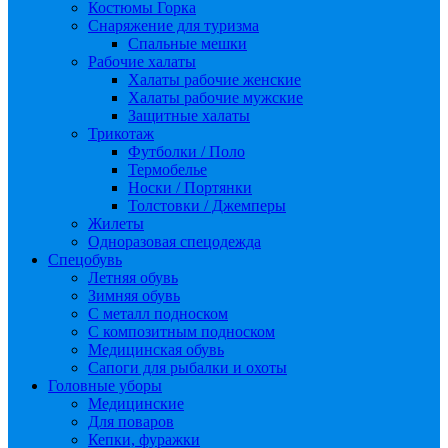
Костюмы Горка
Снаряжение для туризма
Спальные мешки
Рабочие халаты
Халаты рабочие женские
Халаты рабочие мужские
Защитные халаты
Трикотаж
Футболки / Поло
Термобелье
Носки / Портянки
Толстовки / Джемперы
Жилеты
Одноразовая спецодежда
Спецобувь
Летняя обувь
Зимняя обувь
С металл подноском
С композитным подноском
Медицинская обувь
Сапоги для рыбалки и охоты
Головные уборы
Медицинские
Для поваров
Кепки, фуражки