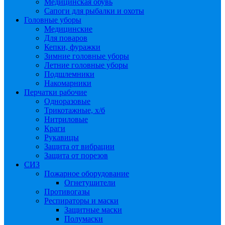
Медицинская обувь
Сапоги для рыбалки и охоты
Головные уборы
Медицинские
Для поваров
Кепки, фуражки
Зимние головные уборы
Летние головные уборы
Подшлемники
Накомарники
Перчатки рабочие
Одноразовые
Трикотажные, х/б
Нитриловые
Краги
Рукавицы
Защита от вибрации
Защита от порезов
СИЗ
Пожарное оборудование
Огнетушители
Противогазы
Респираторы и маски
Защитные маски
Полумаски