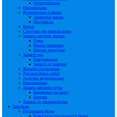
Огнетушители
Противогазы
Респираторы и маски
Защитные маски
Полумаски
Каски
Средства для защиты кожи
Защита органов зрения
Очки
Маски сварщика
Щитки защитные
Защита рук
Нарукавники
Защита от порезов
Жилеты сигнальные
Для высотных работ
Аптечки медицинские
Наколенники
Защита органов слуха
Наушники на каску
Беруши
Защита от электричества
Текстиль
Постельное белье
Комплекты постельного белья