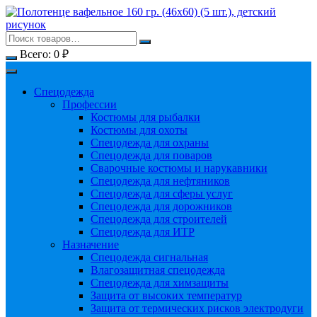
Перейти
к
содержимому
Всего:
0
₽
Спецодежда
Профессии
Костюмы для рыбалки
Костюмы для охоты
Спецодежда для охраны
Спецодежда для поваров
Сварочные костюмы и нарукавники
Спецодежда для нефтяников
Спецодежда для сферы услуг
Спецодежда для дорожников
Спецодежда для строителей
Спецодежда для ИТР
Назначение
Спецодежда сигнальная
Влагозащитная спецодежда
Спецодежда для химзащиты
Защита от высоких температур
Защита от термических рисков электродуги