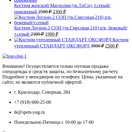
2050 ₽.
Костюм женский Магнолия (тк.ТиСи), т.серый/
Первоначальная
Текущая
оранжевый
2500
₽
2300
₽
цена
цена:
составляла
2300 ₽.
2500 ₽.
Костюм Легион-2 СОП (тк.Смесовая,210) п/к, бежевый/
Первоначальная
Текущая
т.серый
2300
₽
1900
₽
цена
цена:
Костюм
составляла
1900 ₽.
Первоначаль
Текущ
утепленный СТАНДАРТ ОКСФОРД
3900
₽
2500
₽
2300 ₽.
цена
цена:
составляла
2500 ₽
3900 ₽.
Внимание! Осуществляется только оптовая продажа
спецодежды и средств защиты, по безналичному расчету.
Подробнее у менеджеров по телефону. Цены, указанные на
сайте, не являются публичной офертой.
г. Краснодар, Северная, 284
+7 (918) 660-25-08
tk@spets-yug.ru
Понедельник-Пятница с 10-00 до 17-00