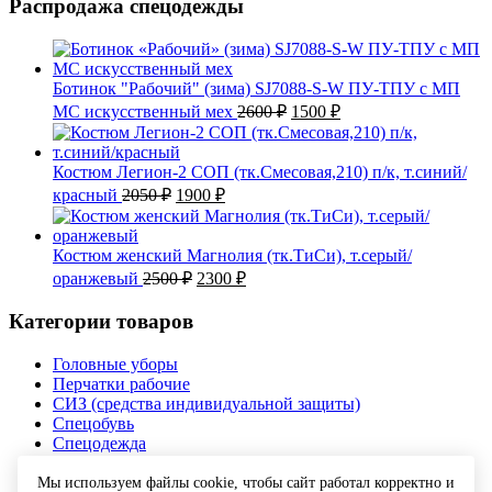
Распродажа спецодежды
Ботинок "Рабочий" (зима) SJ7088-S-W ПУ-ТПУ с МП
Первоначальная
Текущая
МС искусственный мех
2600
₽
1500
₽
цена
цена:
составляла
1500 ₽.
2600 ₽.
Костюм Легион-2 СОП (тк.Смесовая,210) п/к, т.синий/
Первоначальная
Текущая
красный
2050
₽
1900
₽
цена
цена:
составляла
1900 ₽.
2050 ₽.
Костюм женский Магнолия (тк.ТиСи), т.серый/
Первоначальная
Текущая
оранжевый
2500
₽
2300
₽
цена
цена:
составляла
2300 ₽.
Категории товаров
2500 ₽.
Головные уборы
Перчатки рабочие
СИЗ (средства индивидуальной защиты)
Спецобувь
Спецодежда
Текстиль
Мы используем файлы cookie, чтобы сайт работал корректно и