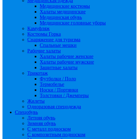
Медицинская одежда
Медицинские костюмы
Халаты медицинские
Медицинская обувь
Медицинские головные уборы
Камуфляж
Костюмы Горка
Снаряжение для туризма
Спальные мешки
Рабочие халаты
Халаты рабочие женские
Халаты рабочие мужские
Защитные халаты
Трикотаж
Футболки / Поло
Термобелье
Носки / Портянки
Толстовки / Джемперы
Жилеты
Одноразовая спецодежда
Спецобувь
Летняя обувь
Зимняя обувь
С металл подноском
С композитным подноском