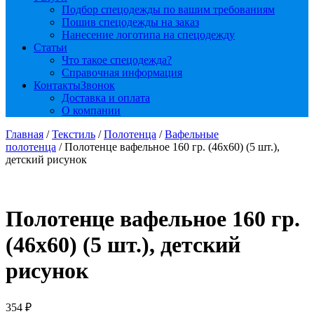
Подбор спецодежды по вашим требованиям
Пошив спецодежды на заказ
Нанесение логотипа на спецодежду
Статьи
Что такое спецодежда?
Справочная информация
Контакты
Звонок
Доставка и оплата
О компании
Главная
/
Текстиль
/
Полотенца
/
Вафельные
полотенца
/ Полотенце вафельное 160 гр. (46х60) (5 шт.),
детский рисунок
Полотенце вафельное 160 гр.
(46х60) (5 шт.), детский
рисунок
354
₽