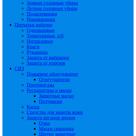
Зимние головные уборы
Летние головные уборы
Подшлемники
Накомарники
Перчатки рабочие
Одноразовые
Трикотажные, х/б
Нитриловые
Краги
Рукавицы
Защита от вибрации
Защита от порезов
СИЗ
Пожарное оборудование
Огнетушители
Противогазы
Респираторы и маски
Защитные маски
Полумаски
Каски
Средства для защиты кожи
Защита органов зрения
Очки
Маски сварщика
Щитки защитные