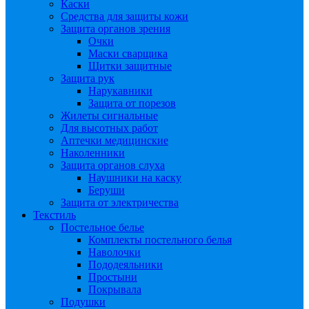
Каски
Средства для защиты кожи
Защита органов зрения
Очки
Маски сварщика
Щитки защитные
Защита рук
Нарукавники
Защита от порезов
Жилеты сигнальные
Для высотных работ
Аптечки медицинские
Наколенники
Защита органов слуха
Наушники на каску
Беруши
Защита от электричества
Текстиль
Постельное белье
Комплекты постельного белья
Наволочки
Пододеяльники
Простыни
Покрывала
Подушки