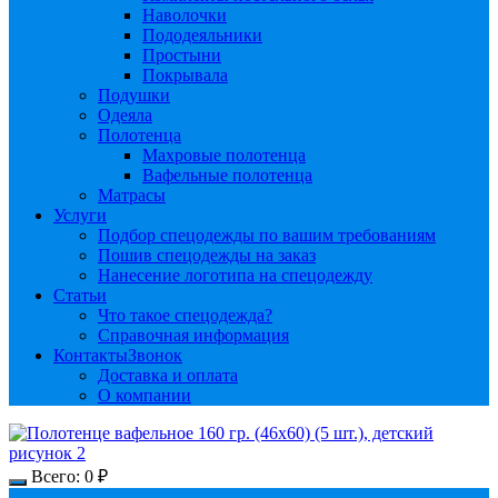
Наволочки
Пододеяльники
Простыни
Покрывала
Подушки
Одеяла
Полотенца
Махровые полотенца
Вафельные полотенца
Матрасы
Услуги
Подбор спецодежды по вашим требованиям
Пошив спецодежды на заказ
Нанесение логотипа на спецодежду
Статьи
Что такое спецодежда?
Справочная информация
Контакты
Звонок
Доставка и оплата
О компании
Всего:
0
₽