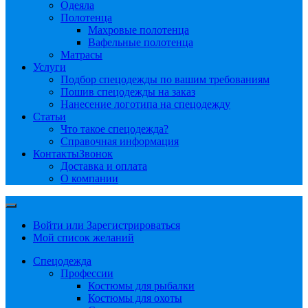
Одеяла
Полотенца
Махровые полотенца
Вафельные полотенца
Матрасы
Услуги
Подбор спецодежды по вашим требованиям
Пошив спецодежды на заказ
Нанесение логотипа на спецодежду
Статьи
Что такое спецодежда?
Справочная информация
Контакты
Звонок
Доставка и оплата
О компании
Войти или Зарегистрироваться
Мой список желаний
Спецодежда
Профессии
Костюмы для рыбалки
Костюмы для охоты