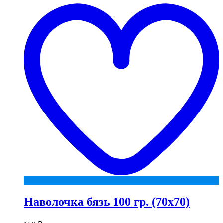
t
w
Наволочка бязь 100 гр. (70х70)