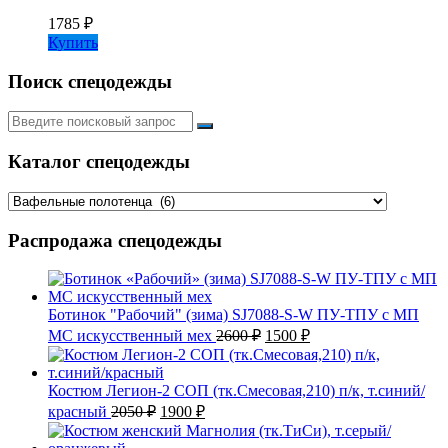
1785
₽
Купить
Поиск спецодежды
Искать:
Каталог спецодежды
Распродажа спецодежды
Ботинок "Рабочий" (зима) SJ7088-S-W ПУ-ТПУ с МП
Первоначальная
Текущая
МС искусственный мех
2600
₽
1500
₽
цена
цена:
составляла
1500 ₽.
2600 ₽.
Костюм Легион-2 СОП (тк.Смесовая,210) п/к, т.синий/
Первоначальная
Текущая
красный
2050
₽
1900
₽
цена
цена:
составляла
1900 ₽.