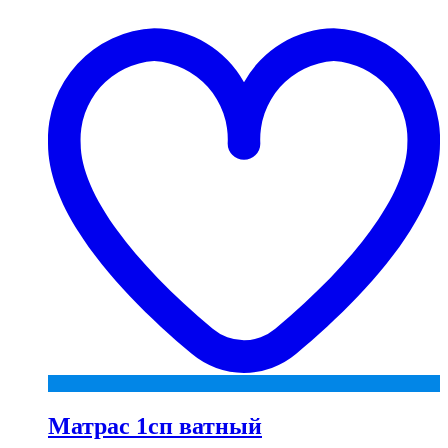
t
w
Матрас 1сп ватный