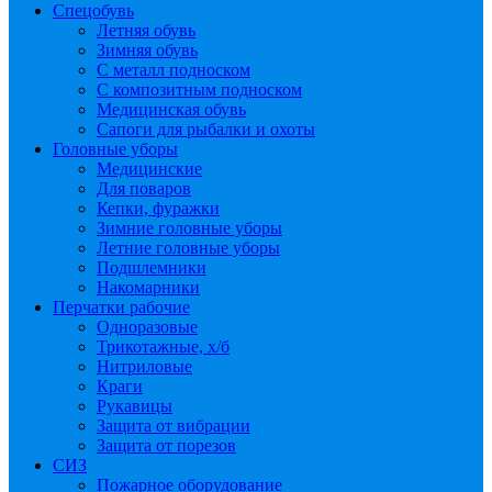
Спецобувь
Летняя обувь
Зимняя обувь
С металл подноском
С композитным подноском
Медицинская обувь
Сапоги для рыбалки и охоты
Головные уборы
Медицинские
Для поваров
Кепки, фуражки
Зимние головные уборы
Летние головные уборы
Подшлемники
Накомарники
Перчатки рабочие
Одноразовые
Трикотажные, х/б
Нитриловые
Краги
Рукавицы
Защита от вибрации
Защита от порезов
СИЗ
Пожарное оборудование