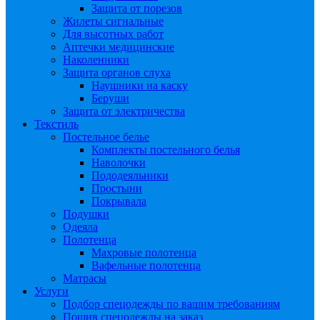
Защита от порезов
Жилеты сигнальные
Для высотных работ
Аптечки медицинские
Наколенники
Защита органов слуха
Наушники на каску
Беруши
Защита от электричества
Текстиль
Постельное белье
Комплекты постельного белья
Наволочки
Пододеяльники
Простыни
Покрывала
Подушки
Одеяла
Полотенца
Махровые полотенца
Вафельные полотенца
Матрасы
Услуги
Подбор спецодежды по вашим требованиям
Пошив спецодежды на заказ