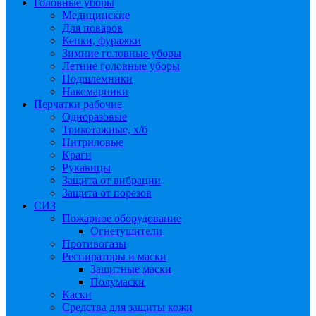
Головные уборы
Медицинские
Для поваров
Кепки, фуражки
Зимние головные уборы
Летние головные уборы
Подшлемники
Накомарники
Перчатки рабочие
Одноразовые
Трикотажные, х/б
Нитриловые
Краги
Рукавицы
Защита от вибрации
Защита от порезов
СИЗ
Пожарное оборудование
Огнетушители
Противогазы
Респираторы и маски
Защитные маски
Полумаски
Каски
Средства для защиты кожи