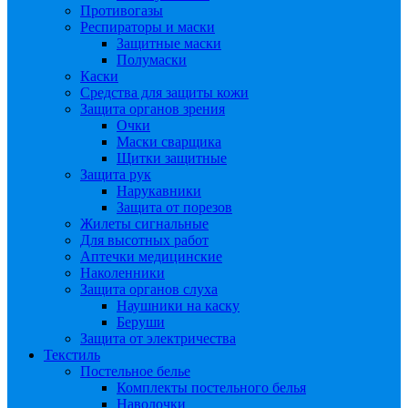
Противогазы
Респираторы и маски
Защитные маски
Полумаски
Каски
Средства для защиты кожи
Защита органов зрения
Очки
Маски сварщика
Щитки защитные
Защита рук
Нарукавники
Защита от порезов
Жилеты сигнальные
Для высотных работ
Аптечки медицинские
Наколенники
Защита органов слуха
Наушники на каску
Беруши
Защита от электричества
Текстиль
Постельное белье
Комплекты постельного белья
Наволочки