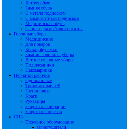
Летняя обувь
Зимняя обувь
С металл подноском
С композитным подноском
Медицинская обувь
Сапоги для рыбалки и охоты
Головные уборы
Медицинские
Для поваров
Кепки, фуражки
Зимние головные уборы
Летние головные уборы
Подшлемники
Накомарники
Перчатки рабочие
Одноразовые
Трикотажные, х/б
Нитриловые
Краги
Рукавицы
Защита от вибрации
Защита от порезов
СИЗ
Пожарное оборудование
Огнетушители