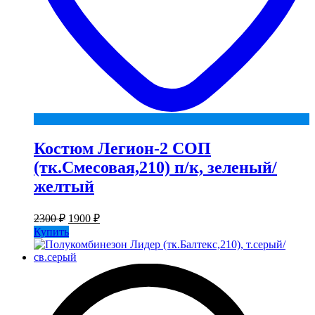
Костюм Легион-2 СОП
(тк.Смесовая,210) п/к, зеленый/
желтый
Первоначальная
Текущая
2300
₽
1900
₽
цена
цена:
Купить
составляла
1900 ₽.
2300 ₽.