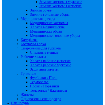
Зимние костюмы мужские
Зимние костюмы женские
Зимняя обувь
Зимние головные уборы
Медицинская одежда
Медицинские костюмы
Халаты медицинские
Медицинская обувь
Медицинские головные уборы
Камуфляж
Костюмы Горка
Снаряжение для туризма
Спальные мешки
Рабочие халаты
Халаты рабочие женские
Халаты рабочие мужские
Защитные халаты
Трикотаж
Футболки / Поло
Термобелье
Носки / Портянки
Толстовки / Джемперы
Жилеты
Одноразовая спецодежда
Спецобувь