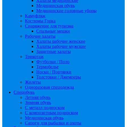
Халаты медицинские
Медицинская обувь
Медицинские головные уборы
Камуфляж
Костюмы Горка
Снаряжение для туризма
Спальные мешки
Рабочие халаты
Халаты рабочие женские
Халаты рабочие мужские
Защитные халаты
Трикотаж
Футболки / Поло
Термобелье
Носки / Портянки
Толстовки / Джемперы
Жилеты
Одноразовая спецодежда
Спецобувь
Летняя обувь
Зимняя обувь
С металл подноском
С композитным подноском
Медицинская обувь
Сапоги для рыбалки и охоты