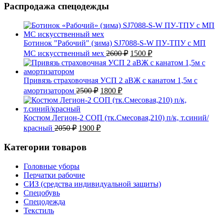
Распродажа спецодежды
Ботинок "Рабочий" (зима) SJ7088-S-W ПУ-ТПУ с МП
Первоначальная
Текущая
МС искусственный мех
2600
₽
1500
₽
цена
цена:
составляла
1500 ₽.
2600 ₽.
Привязь страховочная УСП 2 аВЖ с канатом 1,5м с
Первоначальная
Текущая
амортизатором
2500
₽
1800
₽
цена
цена:
составляла
1800 ₽.
2500 ₽.
Костюм Легион-2 СОП (тк.Смесовая,210) п/к, т.синий/
Первоначальная
Текущая
красный
2050
₽
1900
₽
цена
цена:
составляла
1900 ₽.
Категории товаров
2050 ₽.
Головные уборы
Перчатки рабочие
СИЗ (средства индивидуальной защиты)
Спецобувь
Спецодежда
Текстиль