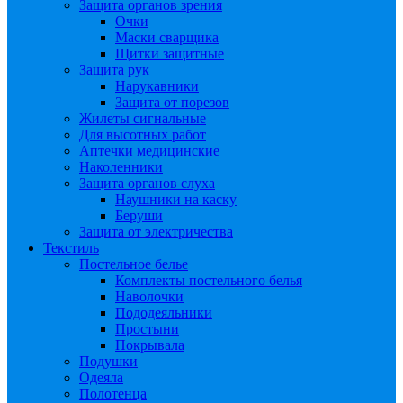
Защита органов зрения
Очки
Маски сварщика
Щитки защитные
Защита рук
Нарукавники
Защита от порезов
Жилеты сигнальные
Для высотных работ
Аптечки медицинские
Наколенники
Защита органов слуха
Наушники на каску
Беруши
Защита от электричества
Текстиль
Постельное белье
Комплекты постельного белья
Наволочки
Пододеяльники
Простыни
Покрывала
Подушки
Одеяла
Полотенца