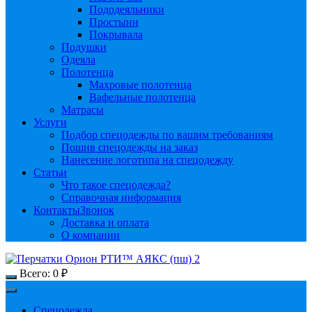
Пододеяльники
Простыни
Покрывала
Подушки
Одеяла
Полотенца
Махровые полотенца
Вафельные полотенца
Матрасы
Услуги
Подбор спецодежды по вашим требованиям
Пошив спецодежды на заказ
Нанесение логотипа на спецодежду
Статьи
Что такое спецодежда?
Справочная информация
Контакты
Звонок
Доставка и оплата
О компании
Всего:
0
₽
Спецодежда