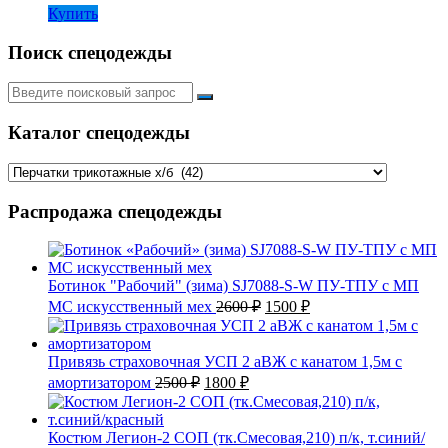
Купить
Поиск спецодежды
Искать:
Каталог спецодежды
Распродажа спецодежды
Ботинок "Рабочий" (зима) SJ7088-S-W ПУ-ТПУ с МП
Первоначальная
Текущая
МС искусственный мех
2600
₽
1500
₽
цена
цена:
составляла
1500 ₽.
2600 ₽.
Привязь страховочная УСП 2 аВЖ с канатом 1,5м с
Первоначальная
Текущая
амортизатором
2500
₽
1800
₽
цена
цена:
составляла
1800 ₽.
2500 ₽.
Костюм Легион-2 СОП (тк.Смесовая,210) п/к, т.синий/