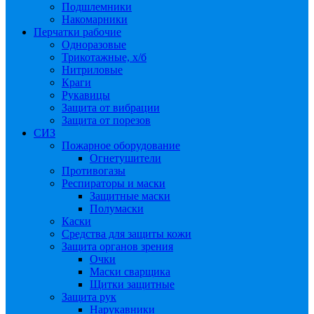
Подшлемники
Накомарники
Перчатки рабочие
Одноразовые
Трикотажные, х/б
Нитриловые
Краги
Рукавицы
Защита от вибрации
Защита от порезов
СИЗ
Пожарное оборудование
Огнетушители
Противогазы
Респираторы и маски
Защитные маски
Полумаски
Каски
Средства для защиты кожи
Защита органов зрения
Очки
Маски сварщика
Щитки защитные
Защита рук
Нарукавники