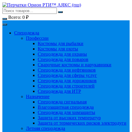
Перейти
к
содержимому
Всего:
0
₽
Спецодежда
Профессии
Костюмы для рыбалки
Костюмы для охоты
Спецодежда для охраны
Спецодежда для поваров
Сварочные костюмы и нарукавники
Спецодежда для нефтяников
Спецодежда для сферы услуг
Спецодежда для дорожников
Спецодежда для строителей
Спецодежда для ИТР
Назначение
Спецодежда сигнальная
Влагозащитная спецодежда
Спецодежда для химзащиты
Защита от высоких температур
Защита от термических рисков электродуги
Летняя спецодежда