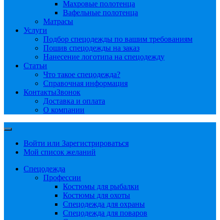
Махровые полотенца
Вафельные полотенца
Матрасы
Услуги
Подбор спецодежды по вашим требованиям
Пошив спецодежды на заказ
Нанесение логотипа на спецодежду
Статьи
Что такое спецодежда?
Справочная информация
Контакты
Звонок
Доставка и оплата
О компании
Войти или Зарегистрироваться
Мой список желаний
Спецодежда
Профессии
Костюмы для рыбалки
Костюмы для охоты
Спецодежда для охраны
Спецодежда для поваров