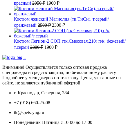
Первоначальная
Текущая
красный
2050
₽
1900
₽
цена
цена:
составляла
1900 ₽.
2050 ₽.
Костюм женский Магнолия (тк.ТиСи), т.серый/
Первоначальная
Текущая
оранжевый
2500
₽
2300
₽
цена
цена:
составляла
2300 ₽.
2500 ₽.
Костюм Легион-2 СОП (тк.Смесовая,210) п/к, бежевый/
Первоначальная
Текущая
т.серый
2300
₽
1900
₽
цена
цена:
составляла
1900 ₽.
2300 ₽.
Внимание! Осуществляется только оптовая продажа
спецодежды и средств защиты, по безналичному расчету.
Подробнее у менеджеров по телефону. Цены, указанные на
сайте, не являются публичной офертой.
г. Краснодар, Северная, 284
+7 (918) 660-25-08
tk@spets-yug.ru
Понедельник-Пятница с 10-00 до 17-00