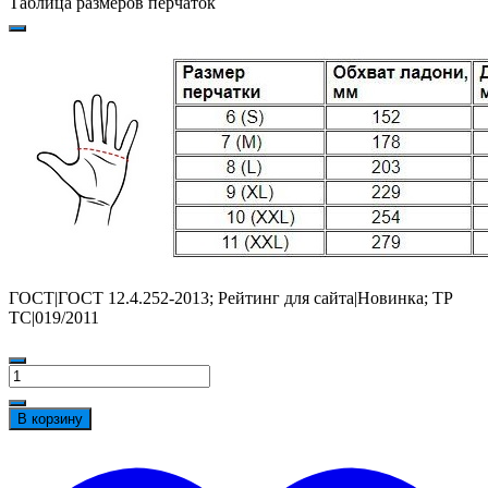
Таблица размеров перчаток
ГОСТ|ГОСТ 12.4.252-2013; Рейтинг для сайта|Новинка; ТР
ТС|019/2011
Количество
товара
Перчатки
В корзину
Орион
РТИ™
t
АЯКС
w