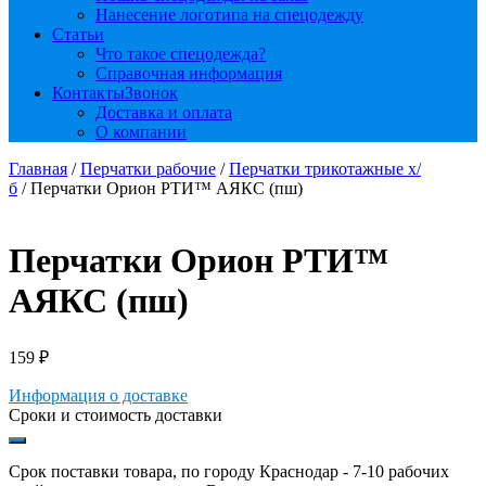
Нанесение логотипа на спецодежду
Статьи
Что такое спецодежда?
Справочная информация
Контакты
Звонок
Доставка и оплата
О компании
Главная
/
Перчатки рабочие
/
Перчатки трикотажные х/
б
/ Перчатки Орион РТИ™ АЯКС (пш)
Перчатки Орион РТИ™
АЯКС (пш)
159
₽
Информация о доставке
Сроки и стоимость доставки
Срок поставки товара, по городу Краснодар - 7-10 рабочих