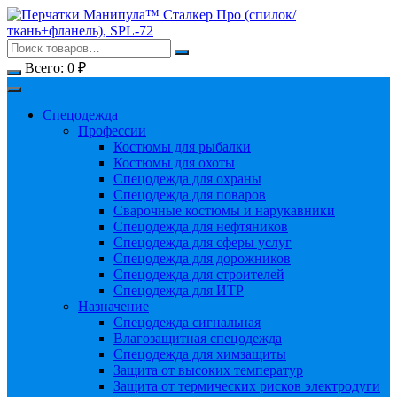
Перейти
к
содержимому
Всего:
0
₽
Спецодежда
Профессии
Костюмы для рыбалки
Костюмы для охоты
Спецодежда для охраны
Спецодежда для поваров
Сварочные костюмы и нарукавники
Спецодежда для нефтяников
Спецодежда для сферы услуг
Спецодежда для дорожников
Спецодежда для строителей
Спецодежда для ИТР
Назначение
Спецодежда сигнальная
Влагозащитная спецодежда
Спецодежда для химзащиты
Защита от высоких температур
Защита от термических рисков электродуги