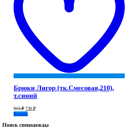
Брюки Лигор (тк.Смесовая,210),
т.синий
Первоначальная
Текущая
915
₽
730
₽
цена
цена:
Купить
составляла
730 ₽.
915 ₽.
Поиск спецодежды