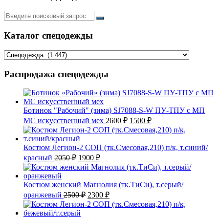
Искать:
Каталог спецодежды
Распродажа спецодежды
Ботинок "Рабочий" (зима) SJ7088-S-W ПУ-ТПУ с МП
Первоначальная
Текущая
МС искусственный мех
2600
₽
1500
₽
цена
цена:
составляла
1500 ₽.
2600 ₽.
Костюм Легион-2 СОП (тк.Смесовая,210) п/к, т.синий/
Первоначальная
Текущая
красный
2050
₽
1900
₽
цена
цена:
составляла
1900 ₽.
2050 ₽.
Костюм женский Магнолия (тк.ТиСи), т.серый/
Первоначальная
Текущая
оранжевый
2500
₽
2300
₽
цена
цена:
составляла
2300 ₽.