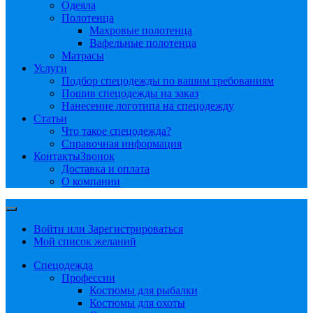
Одеяла
Полотенца
Махровые полотенца
Вафельные полотенца
Матрасы
Услуги
Подбор спецодежды по вашим требованиям
Пошив спецодежды на заказ
Нанесение логотипа на спецодежду
Статьи
Что такое спецодежда?
Справочная информация
Контакты
Звонок
Доставка и оплата
О компании
Войти или Зарегистрироваться
Мой список желаний
Спецодежда
Профессии
Костюмы для рыбалки
Костюмы для охоты