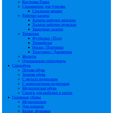
Костюмы Горка
Снаряжение для туризма
Спальные мешки
Рабочие халаты
Халаты рабочие женские
Халаты рабочие мужские
Защитные халаты
Трикотаж
Футболки / Поло
Термобелье
Носки / Портянки
Толстовки / Джемперы
Жилеты
Одноразовая спецодежда
Спецобувь
Летняя обувь
Зимняя обувь
С металл подноском
С композитным подноском
Медицинская обувь
Сапоги для рыбалки и охоты
Головные уборы
Медицинские
Для поваров
Кепки, фуражки