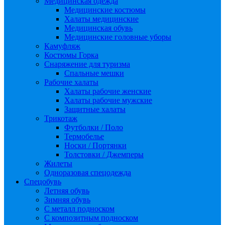
Медицинская одежда
Медицинские костюмы
Халаты медицинские
Медицинская обувь
Медицинские головные уборы
Камуфляж
Костюмы Горка
Снаряжение для туризма
Спальные мешки
Рабочие халаты
Халаты рабочие женские
Халаты рабочие мужские
Защитные халаты
Трикотаж
Футболки / Поло
Термобелье
Носки / Портянки
Толстовки / Джемперы
Жилеты
Одноразовая спецодежда
Спецобувь
Летняя обувь
Зимняя обувь
С металл подноском
С композитным подноском