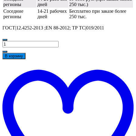
регионы
дней
250 тыс.)
Соседние
14-21 рабочих
Бесплатно при заказе более
регионы
дней
250 тыс.
ГОСТ|12.4252-2013 ;EN 88-2012; ТР ТС|019/2011
Количество
товара
Перчатки
В корзину
Манипула™
Сталкер
t
Про
w
(спилок/
ткань+фланель),
SPL-
72