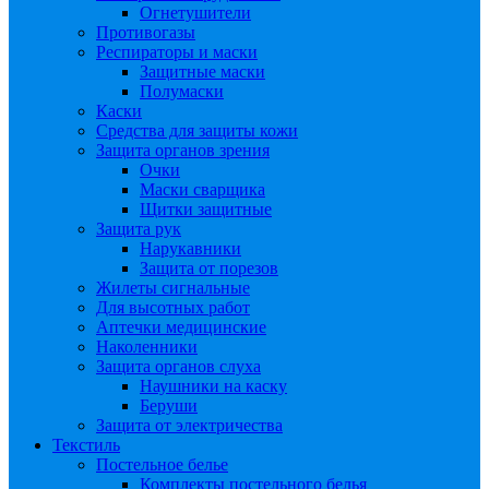
Огнетушители
Противогазы
Респираторы и маски
Защитные маски
Полумаски
Каски
Средства для защиты кожи
Защита органов зрения
Очки
Маски сварщика
Щитки защитные
Защита рук
Нарукавники
Защита от порезов
Жилеты сигнальные
Для высотных работ
Аптечки медицинские
Наколенники
Защита органов слуха
Наушники на каску
Беруши
Защита от электричества
Текстиль
Постельное белье
Комплекты постельного белья