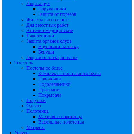
Защита рук
Нарукавники
Защита от порезов
Жилеты сигнальные
Для высотных работ
Аптечки медицинские
Наколенники
Защита органов слуха
Наушники на каску
Беруши
Защита от электричества
Текстиль
Постельное белье
Комплекты постельного белья
Наволочки
Пододеяльники
Простыни
Покрывала
Подушки
Одеяла
Полотенца
Махровые полотенца
Вафельные полотенца
Матрасы
Услуги