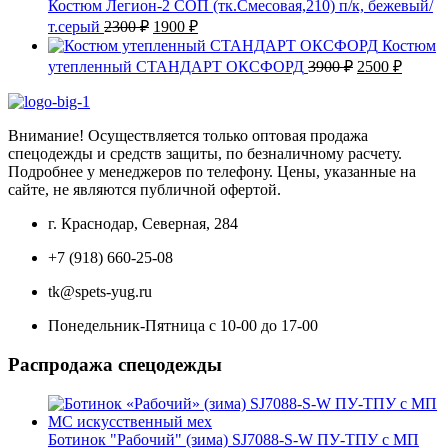
2500 ₽.
Костюм Легион-2 СОП (тк.Смесовая,210) п/к, бежевый/
Первоначальная
Текущая
т.серый
2300
₽
1900
₽
цена
цена:
Костюм
составляла
1900 ₽.
Первоначаль
Текущ
утепленный СТАНДАРТ ОКСФОРД
3900
₽
2500
₽
2300 ₽.
цена
цена:
составляла
2500 ₽
3900 ₽.
Внимание! Осуществляется только оптовая продажа
спецодежды и средств защиты, по безналичному расчету.
Подробнее у менеджеров по телефону. Цены, указанные на
сайте, не являются публичной офертой.
г. Краснодар, Северная, 284
+7 (918) 660-25-08
tk@spets-yug.ru
Понедельник-Пятница с 10-00 до 17-00
Распродажа спецодежды
Ботинок "Рабочий" (зима) SJ7088-S-W ПУ-ТПУ с МП