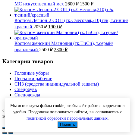
Первоначальная
Текущая
МС искусственный мех
2600
₽
1500
₽
цена
цена:
составляла
1500 ₽.
2600 ₽.
Костюм Легион-2 СОП (тк.Смесовая,210) п/к, т.синий/
Первоначальная
Текущая
красный
2050
₽
1900
₽
цена
цена:
составляла
1900 ₽.
2050 ₽.
Костюм женский Магнолия (тк.ТиСи), т.серый/
Первоначальная
Текущая
оранжевый
2500
₽
2300
₽
цена
цена:
составляла
2300 ₽.
Категории товаров
2500 ₽.
Головные уборы
Перчатки рабочие
СИЗ (средства индивидуальной защиты)
Спецобувь
Спецодежда
Текстиль
Мы используем файлы cookie, чтобы сайт работал корректно и
Copyright © 2026 Спецодежда оптом с доставкой. Все права
удобно. Продолжая пользоваться сайтом, вы соглашаетесь с
защищены.
политикой обработки персональных данных
.
Принять