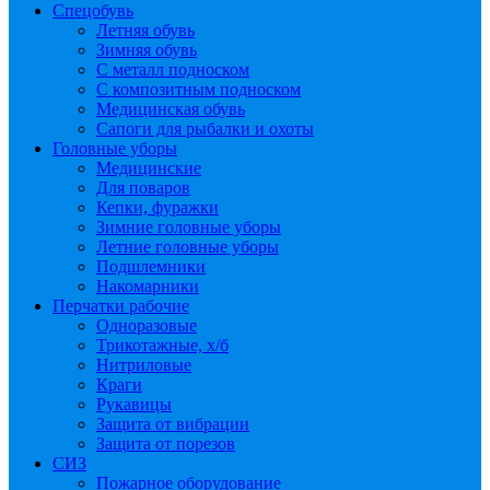
Спецобувь
Летняя обувь
Зимняя обувь
С металл подноском
С композитным подноском
Медицинская обувь
Сапоги для рыбалки и охоты
Головные уборы
Медицинские
Для поваров
Кепки, фуражки
Зимние головные уборы
Летние головные уборы
Подшлемники
Накомарники
Перчатки рабочие
Одноразовые
Трикотажные, х/б
Нитриловые
Краги
Рукавицы
Защита от вибрации
Защита от порезов
СИЗ
Пожарное оборудование