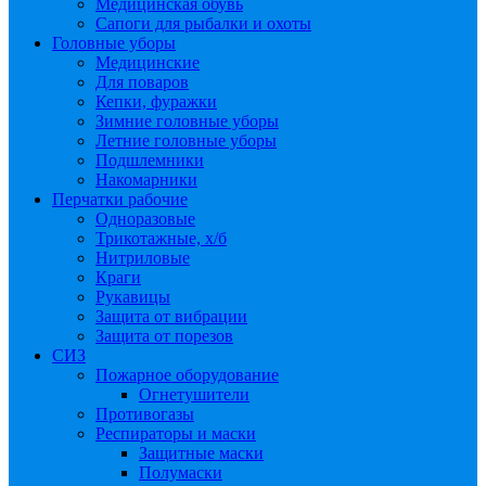
Медицинская обувь
Сапоги для рыбалки и охоты
Головные уборы
Медицинские
Для поваров
Кепки, фуражки
Зимние головные уборы
Летние головные уборы
Подшлемники
Накомарники
Перчатки рабочие
Одноразовые
Трикотажные, х/б
Нитриловые
Краги
Рукавицы
Защита от вибрации
Защита от порезов
СИЗ
Пожарное оборудование
Огнетушители
Противогазы
Респираторы и маски
Защитные маски
Полумаски