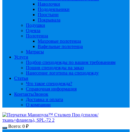
Наволочки
Пододеяльники
Простыни
Покрывала
Подушки
Одеяла
Полотенца
Махровые полотенца
Вафельные полотенца
Матрасы
Услуги
Подбор спецодежды по вашим требованиям
Пошив спецодежды на заказ
Нанесение логотипа на спецодежду
Статьи
Что такое спецодежда?
Справочная информация
Контакты
Звонок
Доставка и оплата
О компании
Всего:
0
₽