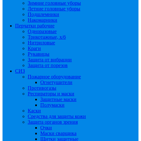
Зимние головные уборы
Летние головные уборы
Подшлемники
Накомарники
Перчатки рабочие
Одноразовые
Трикотажные, х/б
Нитриловые
Краги
Рукавицы
Защита от вибрации
Защита от порезов
СИЗ
Пожарное оборудование
Огнетушители
Противогазы
Респираторы и маски
Защитные маски
Полумаски
Каски
Средства для защиты кожи
Защита органов зрения
Очки
Маски сварщика
Щитки защитные