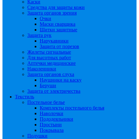
Каски
Средства для защиты кожи
Защита органов зрения
Очки
Маски сварщика
Щитки защитные
Защита рук
Нарукавники
Защита от порезов
Жилеты сигнальные
Для высотных работ
Аптечки медицинские
Наколенники
Защита органов слуха
Наушники на каску
Беруши
Защита от электричества
Текстиль
Постельное белье
Комплекты постельного белья
Наволочки
Пододеяльники
Простыни
Покрывала
Подушки