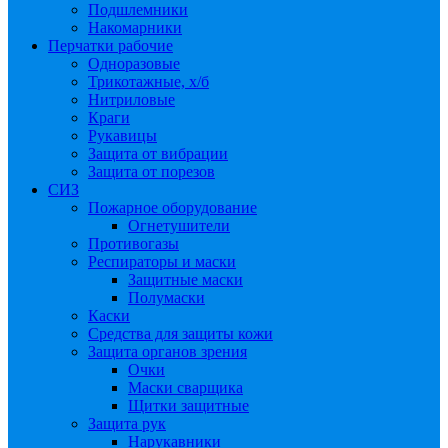
Подшлемники
Накомарники
Перчатки рабочие
Одноразовые
Трикотажные, х/б
Нитриловые
Краги
Рукавицы
Защита от вибрации
Защита от порезов
СИЗ
Пожарное оборудование
Огнетушители
Противогазы
Респираторы и маски
Защитные маски
Полумаски
Каски
Средства для защиты кожи
Защита органов зрения
Очки
Маски сварщика
Щитки защитные
Защита рук
Нарукавники