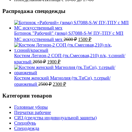
Распродажа спецодежды
Ботинок "Рабочий" (зима) SJ7088-S-W ПУ-ТПУ с МП
Первоначальная
Текущая
МС искусственный мех
2600
₽
1500
₽
цена
цена:
составляла
1500 ₽.
2600 ₽.
Костюм Легион-2 СОП (тк.Смесовая,210) п/к, т.синий/
Первоначальная
Текущая
красный
2050
₽
1900
₽
цена
цена:
составляла
1900 ₽.
2050 ₽.
Костюм женский Магнолия (тк.ТиСи), т.серый/
Первоначальная
Текущая
оранжевый
2500
₽
2300
₽
цена
цена:
составляла
2300 ₽.
Категории товаров
2500 ₽.
Головные уборы
Перчатки рабочие
СИЗ (средства индивидуальной защиты)
Спецобувь
Спецодежда