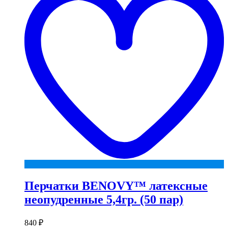
Перчатки BENOVY™ латексные
неопудренные 5,4гр. (50 пар)
840
₽