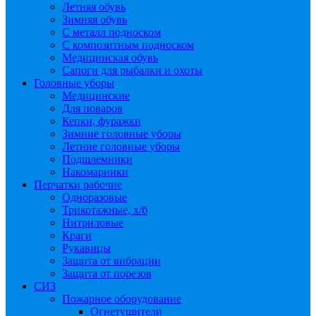
Летняя обувь
Зимняя обувь
С металл подноском
С композитным подноском
Медицинская обувь
Сапоги для рыбалки и охоты
Головные уборы
Медицинские
Для поваров
Кепки, фуражки
Зимние головные уборы
Летние головные уборы
Подшлемники
Накомарники
Перчатки рабочие
Одноразовые
Трикотажные, х/б
Нитриловые
Краги
Рукавицы
Защита от вибрации
Защита от порезов
СИЗ
Пожарное оборудование
Огнетушители