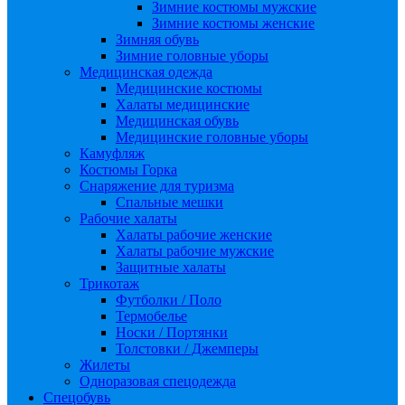
Зимние костюмы мужские
Зимние костюмы женские
Зимняя обувь
Зимние головные уборы
Медицинская одежда
Медицинские костюмы
Халаты медицинские
Медицинская обувь
Медицинские головные уборы
Камуфляж
Костюмы Горка
Снаряжение для туризма
Спальные мешки
Рабочие халаты
Халаты рабочие женские
Халаты рабочие мужские
Защитные халаты
Трикотаж
Футболки / Поло
Термобелье
Носки / Портянки
Толстовки / Джемперы
Жилеты
Одноразовая спецодежда
Спецобувь