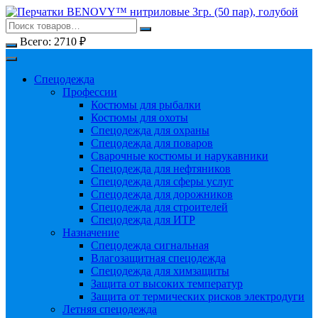
Перейти
к
содержимому
Всего:
2710
₽
Спецодежда
Профессии
Костюмы для рыбалки
Костюмы для охоты
Спецодежда для охраны
Спецодежда для поваров
Сварочные костюмы и нарукавники
Спецодежда для нефтяников
Спецодежда для сферы услуг
Спецодежда для дорожников
Спецодежда для строителей
Спецодежда для ИТР
Назначение
Спецодежда сигнальная
Влагозащитная спецодежда
Спецодежда для химзащиты
Защита от высоких температур
Защита от термических рисков электродуги
Летняя спецодежда