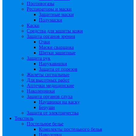
Противогазы
Респираторы и маски
Защитные маски
Полумаски
Каски
Средства для защиты кожи
Защита органов зрения
Очки
Маски сварщика
Щитки защитные
Защита рук
Нарукавники
Защита от порезов
Жилеты сигнальные
Для высотных работ
Аптечки медицинские
Наколенники
Защита органов слуха
Наушники на каску
Беруши
Защита от электричества
Текстиль
Постельное белье
Комплекты постельного белья
Наволочки