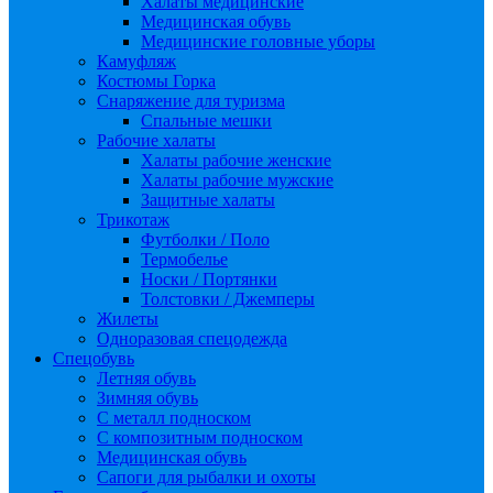
Халаты медицинские
Медицинская обувь
Медицинские головные уборы
Камуфляж
Костюмы Горка
Снаряжение для туризма
Спальные мешки
Рабочие халаты
Халаты рабочие женские
Халаты рабочие мужские
Защитные халаты
Трикотаж
Футболки / Поло
Термобелье
Носки / Портянки
Толстовки / Джемперы
Жилеты
Одноразовая спецодежда
Спецобувь
Летняя обувь
Зимняя обувь
С металл подноском
С композитным подноском
Медицинская обувь
Сапоги для рыбалки и охоты