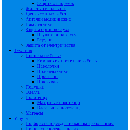
Защита от порезов
Жилеты сигнальные
Для высотных работ
Аптечки медицинские
Наколенники
Защита органов слуха
Наушники на каску
Беруши
Защита от электричества
Текстиль
Постельное белье
Комплекты постельного белья
Наволочки
Пододеяльники
Простыни
Покрывала
Подушки
Одеяла
Полотенца
Махровые полотенца
Вафельные полотенца
Матрасы
Услуги
Подбор спецодежды по вашим требованиям
Пошив спецодежды на заказ