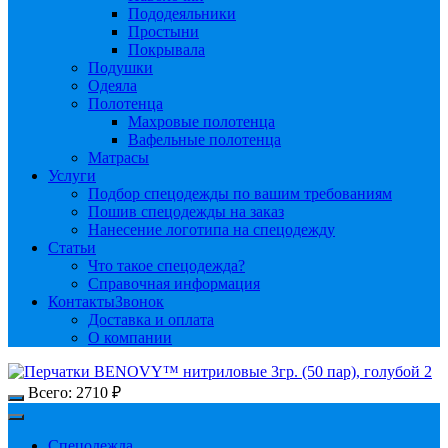
Пододеяльники
Простыни
Покрывала
Подушки
Одеяла
Полотенца
Махровые полотенца
Вафельные полотенца
Матрасы
Услуги
Подбор спецодежды по вашим требованиям
Пошив спецодежды на заказ
Нанесение логотипа на спецодежду
Статьи
Что такое спецодежда?
Справочная информация
Контакты
Звонок
Доставка и оплата
О компании
Всего:
2710
₽
Спецодежда