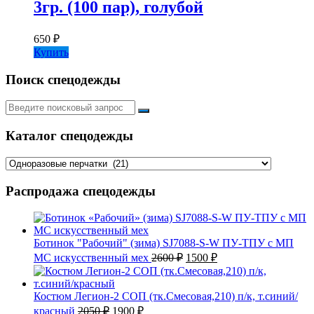
3гр. (100 пар), голубой
650
₽
Купить
Поиск спецодежды
Искать:
Каталог спецодежды
Распродажа спецодежды
Ботинок "Рабочий" (зима) SJ7088-S-W ПУ-ТПУ с МП
Первоначальная
Текущая
МС искусственный мех
2600
₽
1500
₽
цена
цена:
составляла
1500 ₽.
2600 ₽.
Костюм Легион-2 СОП (тк.Смесовая,210) п/к, т.синий/
Первоначальная
Текущая
красный
2050
₽
1900
₽