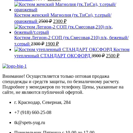
цена
цена:
составляла
1900 ₽.
2050 ₽.
Костюм женский Магнолия (тк.ТиСи), т.серый/
Первоначальная
Текущая
оранжевый
2500
₽
2300
₽
цена
цена:
составляла
2300 ₽.
2500 ₽.
Костюм Легион-2 СОП (тк.Смесовая,210) п/к, бежевый/
Первоначальная
Текущая
т.серый
2300
₽
1900
₽
цена
цена:
Костюм
составляла
1900 ₽.
Первоначаль
Текущ
утепленный СТАНДАРТ ОКСФОРД
3900
₽
2500
₽
2300 ₽.
цена
цена:
составляла
2500 ₽
3900 ₽.
Внимание! Осуществляется только оптовая продажа
спецодежды и средств защиты, по безналичному расчету.
Подробнее у менеджеров по телефону. Цены, указанные на
сайте, не являются публичной офертой.
г. Краснодар, Северная, 284
+7 (918) 660-25-08
tk@spets-yug.ru
Понедельник-Пятница с 10-00 до 17-00