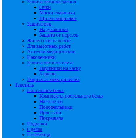
Защита органов зрения
Очки
Маски сварщика
Щитки защитные
Защита рук
Нарукавники
Защита от порезов
Жилеты сигнальные
Для высотных работ
Аптечки медицинские
Наколенники
Защита органов слуха
Наушники на каску
Беруши
Защита от электричества
Текстиль
Постельное белье
Комплекты постельного белья
Наволочки
Пододеяльники
Простыни
Покрывала
Подушки
Одеяла
Полотенца