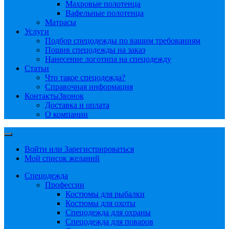
Махровые полотенца
Вафельные полотенца
Матрасы
Услуги
Подбор спецодежды по вашим требованиям
Пошив спецодежды на заказ
Нанесение логотипа на спецодежду
Статьи
Что такое спецодежда?
Справочная информация
Контакты
Звонок
Доставка и оплата
О компании
Войти или Зарегистрироваться
Мой список желаний
Спецодежда
Профессии
Костюмы для рыбалки
Костюмы для охоты
Спецодежда для охраны
Спецодежда для поваров