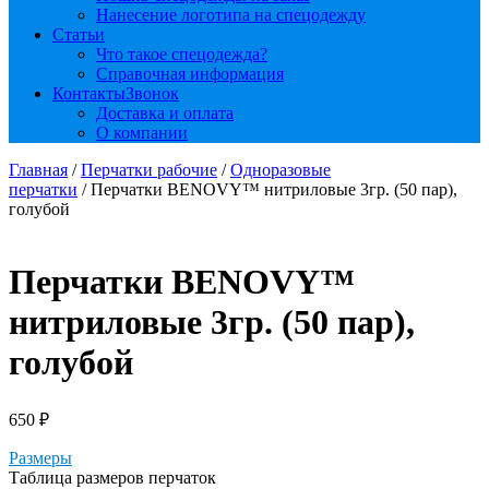
Нанесение логотипа на спецодежду
Статьи
Что такое спецодежда?
Справочная информация
Контакты
Звонок
Доставка и оплата
О компании
Главная
/
Перчатки рабочие
/
Одноразовые
перчатки
/ Перчатки BENOVY™ нитриловые 3гр. (50 пар),
голубой
Перчатки BENOVY™
нитриловые 3гр. (50 пар),
голубой
650
₽
Размеры
Таблица размеров перчаток