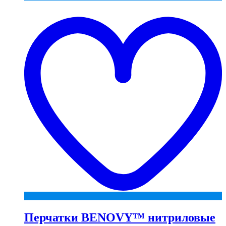
t
w
Перчатки BENOVY™ нитриловые