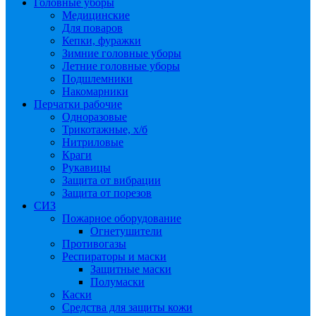
Головные уборы
Медицинские
Для поваров
Кепки, фуражки
Зимние головные уборы
Летние головные уборы
Подшлемники
Накомарники
Перчатки рабочие
Одноразовые
Трикотажные, х/б
Нитриловые
Краги
Рукавицы
Защита от вибрации
Защита от порезов
СИЗ
Пожарное оборудование
Огнетушители
Противогазы
Респираторы и маски
Защитные маски
Полумаски
Каски
Средства для защиты кожи