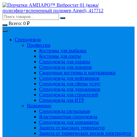
Перейти
к
содержимому
Всего:
0
₽
Спецодежда
Профессии
Костюмы для рыбалки
Костюмы для охоты
Спецодежда для охраны
Спецодежда для поваров
Сварочные костюмы и нарукавники
Спецодежда для нефтяников
Спецодежда для сферы услуг
Спецодежда для дорожников
Спецодежда для строителей
Спецодежда для ИТР
Назначение
Спецодежда сигнальная
Влагозащитная спецодежда
Спецодежда для химзащиты
Защита от высоких температур
Защита от термических рисков электродуги