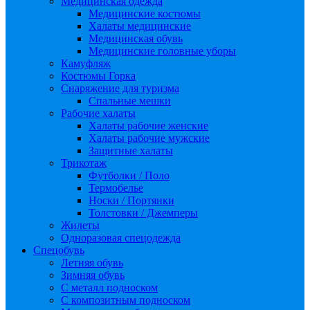
Медицинская одежда
Медицинские костюмы
Халаты медицинские
Медицинская обувь
Медицинские головные уборы
Камуфляж
Костюмы Горка
Снаряжение для туризма
Спальные мешки
Рабочие халаты
Халаты рабочие женские
Халаты рабочие мужские
Защитные халаты
Трикотаж
Футболки / Поло
Термобелье
Носки / Портянки
Толстовки / Джемперы
Жилеты
Одноразовая спецодежда
Спецобувь
Летняя обувь
Зимняя обувь
С металл подноском
С композитным подноском