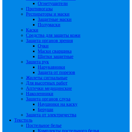
Огнетушители
Противогазы
Респираторы и маски
Защитные маски
Полумаски
Каски
Средства для защиты кожи
Защита органов зрения
Очки
Маски сварщика
Щитки защитные
Защита рук
Нарукавники
Защита от порезов
Жилеты сигнальные
Для высотных работ
Аптечки медицинские
Наколенники
Защита органов слуха
Наушники на каску
Беруши
Защита от электричества
Текстиль
Постельное белье
Комплекты постельного белья