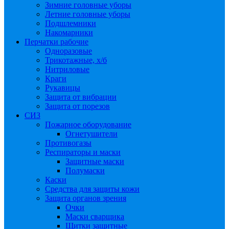
Зимние головные уборы
Летние головные уборы
Подшлемники
Накомарники
Перчатки рабочие
Одноразовые
Трикотажные, х/б
Нитриловые
Краги
Рукавицы
Защита от вибрации
Защита от порезов
СИЗ
Пожарное оборудование
Огнетушители
Противогазы
Респираторы и маски
Защитные маски
Полумаски
Каски
Средства для защиты кожи
Защита органов зрения
Очки
Маски сварщика
Щитки защитные