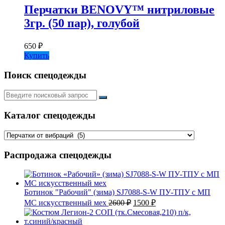
Перчатки BENOVY™ нитриловые
3гр. (50 пар), голубой
650
₽
Купить
Поиск спецодежды
Искать:
Каталог спецодежды
Распродажа спецодежды
Ботинок "Рабочий" (зима) SJ7088-S-W ПУ-ТПУ с МП
Первоначальная
Текущая
МС искусственный мех
2600
₽
1500
₽
цена
цена:
составляла
1500 ₽.