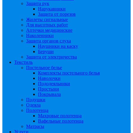
Защита рук
Нарукавники
Защита от порезов
Жилеты сигнальные
Для высотных работ
Аптечки медицинские
Наколенники
Защита органов слуха
Наушники на каску
Беруши
Защита от электричества
Текстиль
Постельное белье
Комплекты постельного белья
Наволочки
Пододеяльники
Простыни
Покрывала
Подушки
Одеяла
Полотенца
Махровые полотенца
Вафельные полотенца
Матрасы
Услуги