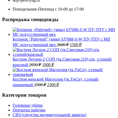
tk@spets-yug.ru
Понедельник-Пятница с 10-00 до 17-00
Распродажа спецодежды
Ботинок "Рабочий" (зима) SJ7088-S-W ПУ-ТПУ с МП
Первоначальная
Текущая
МС искусственный мех
2600
₽
1500
₽
цена
цена:
составляла
1500 ₽.
2600 ₽.
Костюм Легион-2 СОП (тк.Смесовая,210) п/к, т.синий/
Первоначальная
Текущая
красный
2050
₽
1900
₽
цена
цена:
составляла
1900 ₽.
2050 ₽.
Костюм женский Магнолия (тк.ТиСи), т.серый/
Первоначальная
Текущая
оранжевый
2500
₽
2300
₽
цена
цена:
составляла
2300 ₽.
Категории товаров
2500 ₽.
Головные уборы
Перчатки рабочие
СИЗ (средства индивидуальной защиты)