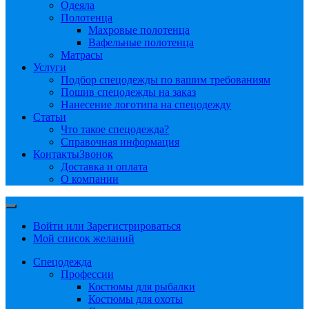
Одеяла
Полотенца
Махровые полотенца
Вафельные полотенца
Матрасы
Услуги
Подбор спецодежды по вашим требованиям
Пошив спецодежды на заказ
Нанесение логотипа на спецодежду
Статьи
Что такое спецодежда?
Справочная информация
Контакты
Звонок
Доставка и оплата
О компании
Войти или Зарегистрироваться
Мой список желаний
Спецодежда
Профессии
Костюмы для рыбалки
Костюмы для охоты