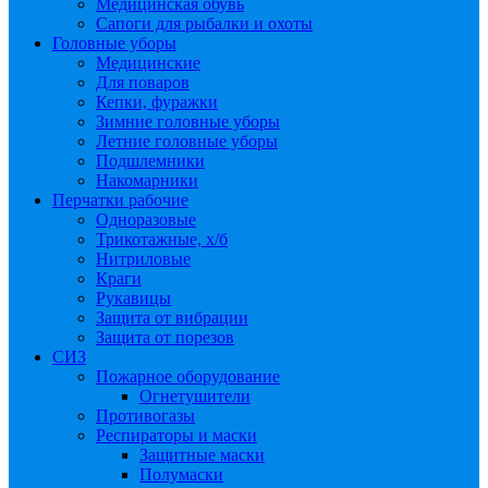
Медицинская обувь
Сапоги для рыбалки и охоты
Головные уборы
Медицинские
Для поваров
Кепки, фуражки
Зимние головные уборы
Летние головные уборы
Подшлемники
Накомарники
Перчатки рабочие
Одноразовые
Трикотажные, х/б
Нитриловые
Краги
Рукавицы
Защита от вибрации
Защита от порезов
СИЗ
Пожарное оборудование
Огнетушители
Противогазы
Респираторы и маски
Защитные маски
Полумаски