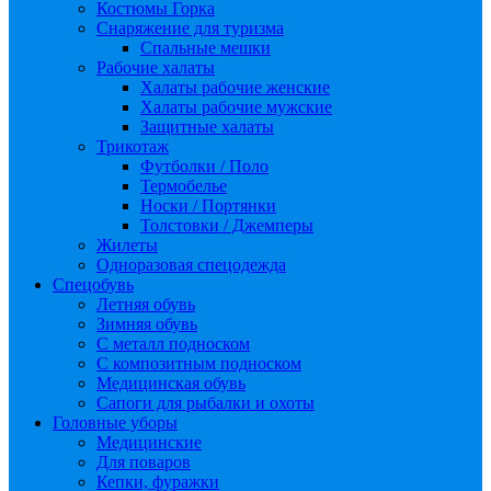
Костюмы Горка
Снаряжение для туризма
Спальные мешки
Рабочие халаты
Халаты рабочие женские
Халаты рабочие мужские
Защитные халаты
Трикотаж
Футболки / Поло
Термобелье
Носки / Портянки
Толстовки / Джемперы
Жилеты
Одноразовая спецодежда
Спецобувь
Летняя обувь
Зимняя обувь
С металл подноском
С композитным подноском
Медицинская обувь
Сапоги для рыбалки и охоты
Головные уборы
Медицинские
Для поваров
Кепки, фуражки