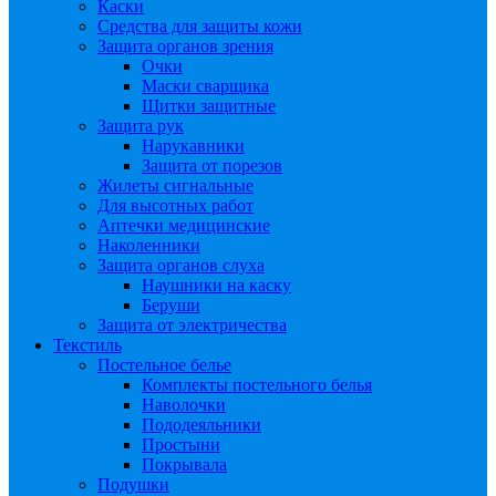
Каски
Средства для защиты кожи
Защита органов зрения
Очки
Маски сварщика
Щитки защитные
Защита рук
Нарукавники
Защита от порезов
Жилеты сигнальные
Для высотных работ
Аптечки медицинские
Наколенники
Защита органов слуха
Наушники на каску
Беруши
Защита от электричества
Текстиль
Постельное белье
Комплекты постельного белья
Наволочки
Пододеяльники
Простыни
Покрывала
Подушки