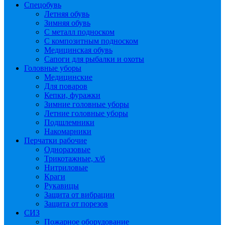
Спецобувь
Летняя обувь
Зимняя обувь
С металл подноском
С композитным подноском
Медицинская обувь
Сапоги для рыбалки и охоты
Головные уборы
Медицинские
Для поваров
Кепки, фуражки
Зимние головные уборы
Летние головные уборы
Подшлемники
Накомарники
Перчатки рабочие
Одноразовые
Трикотажные, х/б
Нитриловые
Краги
Рукавицы
Защита от вибрации
Защита от порезов
СИЗ
Пожарное оборудование