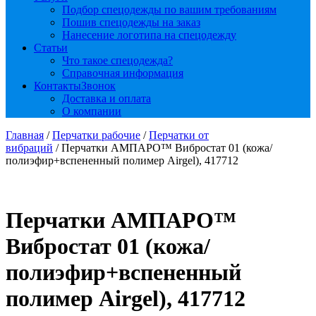
Подбор спецодежды по вашим требованиям
Пошив спецодежды на заказ
Нанесение логотипа на спецодежду
Статьи
Что такое спецодежда?
Справочная информация
Контакты
Звонок
Доставка и оплата
О компании
Главная
/
Перчатки рабочие
/
Перчатки от
вибраций
/ Перчатки АМПАРО™ Вибростат 01 (кожа/
полиэфир+вспененный полимер Airgel), 417712
Перчатки АМПАРО™
Вибростат 01 (кожа/
полиэфир+вспененный
полимер Airgel), 417712