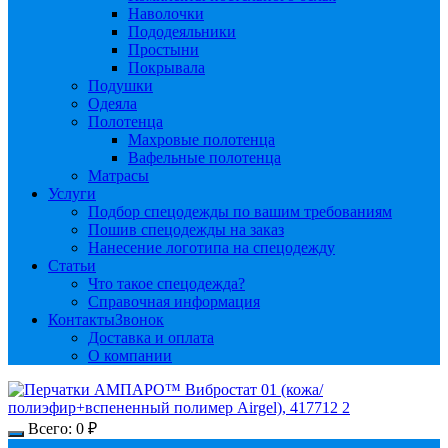
Наволочки
Пододеяльники
Простыни
Покрывала
Подушки
Одеяла
Полотенца
Махровые полотенца
Вафельные полотенца
Матрасы
Услуги
Подбор спецодежды по вашим требованиям
Пошив спецодежды на заказ
Нанесение логотипа на спецодежду
Статьи
Что такое спецодежда?
Справочная информация
Контакты
Звонок
Доставка и оплата
О компании
Всего:
0
₽