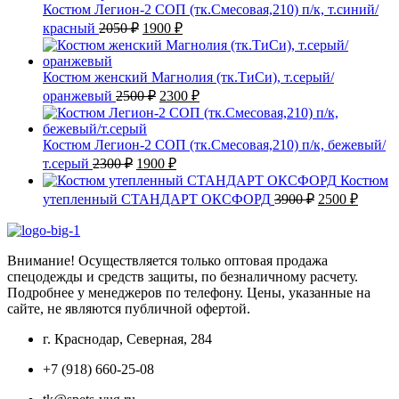
2600 ₽.
Костюм Легион-2 СОП (тк.Смесовая,210) п/к, т.синий/
Первоначальная
Текущая
красный
2050
₽
1900
₽
цена
цена:
составляла
1900 ₽.
2050 ₽.
Костюм женский Магнолия (тк.ТиСи), т.серый/
Первоначальная
Текущая
оранжевый
2500
₽
2300
₽
цена
цена:
составляла
2300 ₽.
2500 ₽.
Костюм Легион-2 СОП (тк.Смесовая,210) п/к, бежевый/
Первоначальная
Текущая
т.серый
2300
₽
1900
₽
цена
цена:
Костюм
составляла
1900 ₽.
Первоначаль
Текущ
утепленный СТАНДАРТ ОКСФОРД
3900
₽
2500
₽
2300 ₽.
цена
цена:
составляла
2500 ₽
3900 ₽.
Внимание! Осуществляется только оптовая продажа
спецодежды и средств защиты, по безналичному расчету.
Подробнее у менеджеров по телефону. Цены, указанные на
сайте, не являются публичной офертой.
г. Краснодар, Северная, 284
+7 (918) 660-25-08