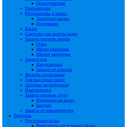
Огнетушители
Противогазы
Респираторы и маски
Защитные маски
Полумаски
Каски
Средства для защиты кожи
Защита органов зрения
Очки
Маски сварщика
Щитки защитные
Защита рук
Нарукавники
Защита от порезов
Жилеты сигнальные
Для высотных работ
Аптечки медицинские
Наколенники
Защита органов слуха
Наушники на каску
Беруши
Защита от электричества
Текстиль
Постельное белье
Комплекты постельного белья