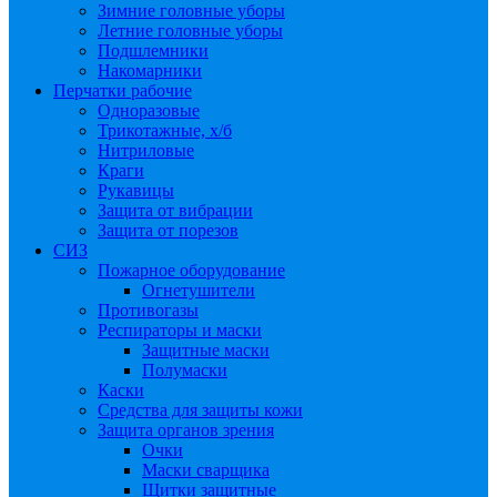
Зимние головные уборы
Летние головные уборы
Подшлемники
Накомарники
Перчатки рабочие
Одноразовые
Трикотажные, х/б
Нитриловые
Краги
Рукавицы
Защита от вибрации
Защита от порезов
СИЗ
Пожарное оборудование
Огнетушители
Противогазы
Респираторы и маски
Защитные маски
Полумаски
Каски
Средства для защиты кожи
Защита органов зрения
Очки
Маски сварщика
Щитки защитные