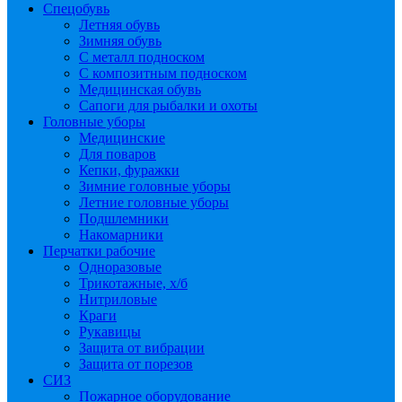
Спецобувь
Летняя обувь
Зимняя обувь
С металл подноском
С композитным подноском
Медицинская обувь
Сапоги для рыбалки и охоты
Головные уборы
Медицинские
Для поваров
Кепки, фуражки
Зимние головные уборы
Летние головные уборы
Подшлемники
Накомарники
Перчатки рабочие
Одноразовые
Трикотажные, х/б
Нитриловые
Краги
Рукавицы
Защита от вибрации
Защита от порезов
СИЗ
Пожарное оборудование