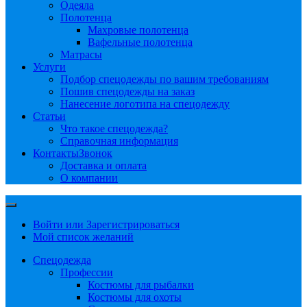
Одеяла
Полотенца
Махровые полотенца
Вафельные полотенца
Матрасы
Услуги
Подбор спецодежды по вашим требованиям
Пошив спецодежды на заказ
Нанесение логотипа на спецодежду
Статьи
Что такое спецодежда?
Справочная информация
Контакты
Звонок
Доставка и оплата
О компании
Войти или Зарегистрироваться
Мой список желаний
Спецодежда
Профессии
Костюмы для рыбалки
Костюмы для охоты