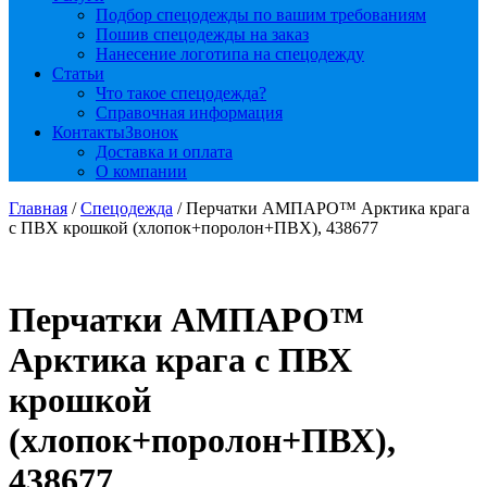
Подбор спецодежды по вашим требованиям
Пошив спецодежды на заказ
Нанесение логотипа на спецодежду
Статьи
Что такое спецодежда?
Справочная информация
Контакты
Звонок
Доставка и оплата
О компании
Главная
/
Спецодежда
/ Перчатки АМПАРО™ Арктика крага
с ПВХ крошкой (хлопок+поролон+ПВХ), 438677
Перчатки АМПАРО™
Арктика крага с ПВХ
крошкой
(хлопок+поролон+ПВХ),
438677