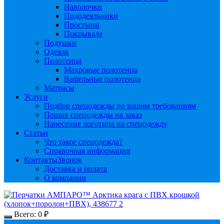
Наволочки
Пододеяльники
Простыни
Покрывала
Подушки
Одеяла
Полотенца
Махровые полотенца
Вафельные полотенца
Матрасы
Услуги
Подбор спецодежды по вашим требованиям
Пошив спецодежды на заказ
Нанесение логотипа на спецодежду
Статьи
Что такое спецодежда?
Справочная информация
Контакты
Звонок
Доставка и оплата
О компании
Всего:
0
₽