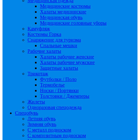
Медицинская одежда
Медицинские костюмы
Халаты медицинские
Медицинская обувь
Медицинские головные уборы
Камуфляж
Костюмы Горка
Снаряжение для туризма
Спальные мешки
Рабочие халаты
Халаты рабочие женские
Халаты рабочие мужские
Защитные халаты
Трикотаж
Футболки / Поло
Термобелье
Носки / Портянки
Толстовки / Джемперы
Жилеты
Одноразовая спецодежда
Спецобувь
Летняя обувь
Зимняя обувь
С металл подноском
С композитным подноском