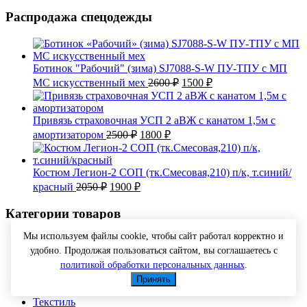
Распродажа спецодежды
Ботинок "Рабочий" (зима) SJ7088-S-W ПУ-ТПУ с МП
Первоначальная
Текущая
МС искусственный мех
2600
₽
1500
₽
цена
цена:
составляла
1500 ₽.
2600 ₽.
Привязь страховочная УСП 2 аВЖ с канатом 1,5м с
Первоначальная
Текущая
амортизатором
2500
₽
1800
₽
цена
цена:
составляла
1800 ₽.
2500 ₽.
Костюм Легион-2 СОП (тк.Смесовая,210) п/к, т.синий/
Первоначальная
Текущая
красный
2050
₽
1900
₽
цена
цена:
составляла
1900 ₽.
Категории товаров
2050 ₽.
Мы используем файлы cookie, чтобы сайт работал корректно и
Головные уборы
удобно. Продолжая пользоваться сайтом, вы соглашаетесь с
Перчатки рабочие
СИЗ (средства индивидуальной защиты)
политикой обработки персональных данных
.
Спецобувь
Принять
Спецодежда
Текстиль