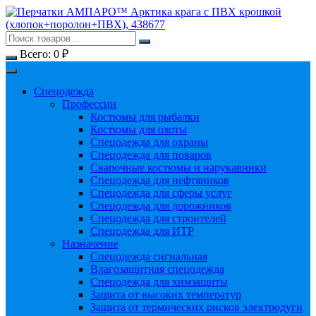
Перейти
к
содержимому
Всего:
0
₽
Спецодежда
Профессии
Костюмы для рыбалки
Костюмы для охоты
Спецодежда для охраны
Спецодежда для поваров
Сварочные костюмы и нарукавники
Спецодежда для нефтяников
Спецодежда для сферы услуг
Спецодежда для дорожников
Спецодежда для строителей
Спецодежда для ИТР
Назначение
Спецодежда сигнальная
Влагозащитная спецодежда
Спецодежда для химзащиты
Защита от высоких температур
Защита от термических рисков электродуги