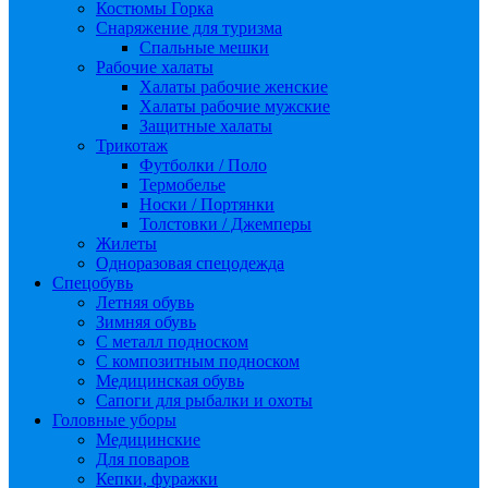
Костюмы Горка
Снаряжение для туризма
Спальные мешки
Рабочие халаты
Халаты рабочие женские
Халаты рабочие мужские
Защитные халаты
Трикотаж
Футболки / Поло
Термобелье
Носки / Портянки
Толстовки / Джемперы
Жилеты
Одноразовая спецодежда
Спецобувь
Летняя обувь
Зимняя обувь
С металл подноском
С композитным подноском
Медицинская обувь
Сапоги для рыбалки и охоты
Головные уборы
Медицинские
Для поваров
Кепки, фуражки