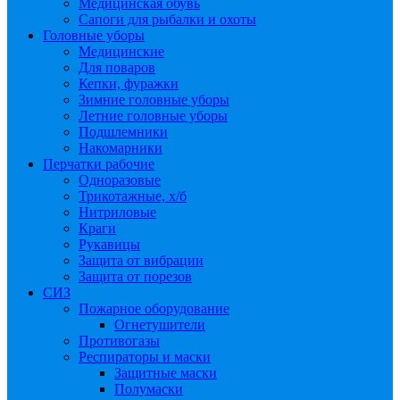
Медицинская обувь
Сапоги для рыбалки и охоты
Головные уборы
Медицинские
Для поваров
Кепки, фуражки
Зимние головные уборы
Летние головные уборы
Подшлемники
Накомарники
Перчатки рабочие
Одноразовые
Трикотажные, х/б
Нитриловые
Краги
Рукавицы
Защита от вибрации
Защита от порезов
СИЗ
Пожарное оборудование
Огнетушители
Противогазы
Респираторы и маски
Защитные маски
Полумаски