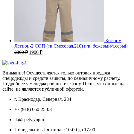
Костюм
Легион-2 СОП (тк.Смесовая,210) п/к, бежевый/т.серый
Первоначальная
Текущая
2300
₽
1900
₽
цена
цена:
составляла
1900 ₽.
2300 ₽.
Внимание! Осуществляется только оптовая продажа
спецодежды и средств защиты, по безналичному расчету.
Подробнее у менеджеров по телефону. Цены, указанные на
сайте, не являются публичной офертой.
г. Краснодар, Северная, 284
+7 (918) 660-25-08
tk@spets-yug.ru
Понедельник-Пятница с 10-00 до 17-00