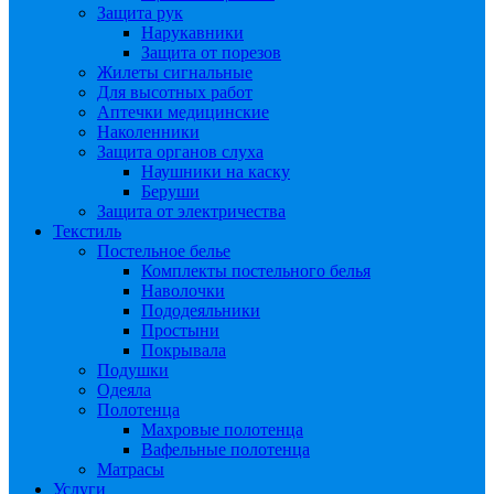
Защита рук
Нарукавники
Защита от порезов
Жилеты сигнальные
Для высотных работ
Аптечки медицинские
Наколенники
Защита органов слуха
Наушники на каску
Беруши
Защита от электричества
Текстиль
Постельное белье
Комплекты постельного белья
Наволочки
Пододеяльники
Простыни
Покрывала
Подушки
Одеяла
Полотенца
Махровые полотенца
Вафельные полотенца
Матрасы
Услуги