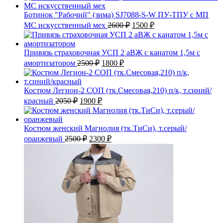
Ботинок "Рабочий" (зима) SJ7088-S-W ПУ-ТПУ с МП
Первоначальная
Текущая
МС искусственный мех
2600
₽
1500
₽
цена
цена:
составляла
1500 ₽.
2600 ₽.
Привязь страховочная УСП 2 аВЖ с канатом 1,5м с
Первоначальная
Текущая
амортизатором
2500
₽
1800
₽
цена
цена:
составляла
1800 ₽.
2500 ₽.
Костюм Легион-2 СОП (тк.Смесовая,210) п/к, т.синий/
Первоначальная
Текущая
красный
2050
₽
1900
₽
цена
цена:
составляла
1900 ₽.
2050 ₽.
Костюм женский Магнолия (тк.ТиСи), т.серый/
Первоначальная
Текущая
оранжевый
2500
₽
2300
₽
цена
цена:
составляла
2300 ₽.
2500 ₽.