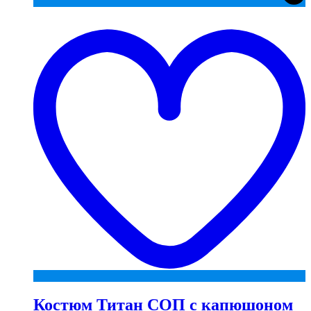
t
w
Костюм Титан СОП с капюшоном