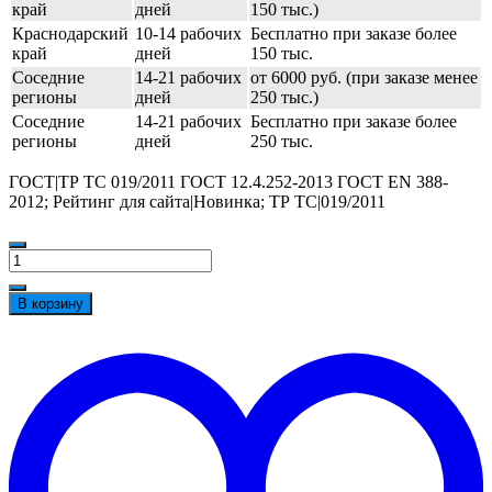
край
дней
150 тыс.)
Краснодарский
10-14 рабочих
Бесплатно при заказе более
край
дней
150 тыс.
Соседние
14-21 рабочих
от 6000 руб. (при заказе менее
регионы
дней
250 тыс.)
Соседние
14-21 рабочих
Бесплатно при заказе более
регионы
дней
250 тыс.
ГОСТ|ТР ТС 019/2011 ГОСТ 12.4.252-2013 ГОСТ EN 388-
2012; Рейтинг для сайта|Новинка; ТР ТС|019/2011
Количество
товара
Перчатки
В корзину
АМПАРО™
Арктика
t
крага
w
с
ПВХ
крошкой
(хлопок+поролон+ПВХ),
438677