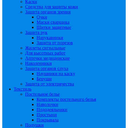
Каски
Средства для защиты кожи
Защита органов зрения
Очки
Маски сварщика
Щитки защитные
Защита рук
Нарукавники
Защита от порезов
Жилеты сигнальные
Для высотных работ
Аптечки медицинские
Наколенники
Защита органов слуха
Наушники на каску
Беруши
Защита от электричества
Текстиль
Постельное белье
Комплекты постельного белья
Наволочки
Пододеяльники
Простыни
Покрывала
Подушки