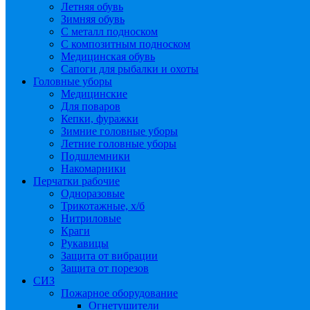
Летняя обувь
Зимняя обувь
С металл подноском
С композитным подноском
Медицинская обувь
Сапоги для рыбалки и охоты
Головные уборы
Медицинские
Для поваров
Кепки, фуражки
Зимние головные уборы
Летние головные уборы
Подшлемники
Накомарники
Перчатки рабочие
Одноразовые
Трикотажные, х/б
Нитриловые
Краги
Рукавицы
Защита от вибрации
Защита от порезов
СИЗ
Пожарное оборудование
Огнетушители