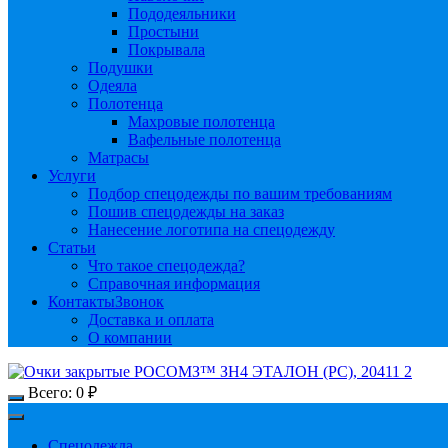
Пододеяльники
Простыни
Покрывала
Подушки
Одеяла
Полотенца
Махровые полотенца
Вафельные полотенца
Матрасы
Услуги
Подбор спецодежды по вашим требованиям
Пошив спецодежды на заказ
Нанесение логотипа на спецодежду
Статьи
Что такое спецодежда?
Справочная информация
Контакты
Звонок
Доставка и оплата
О компании
Всего:
0
₽
Спецодежда