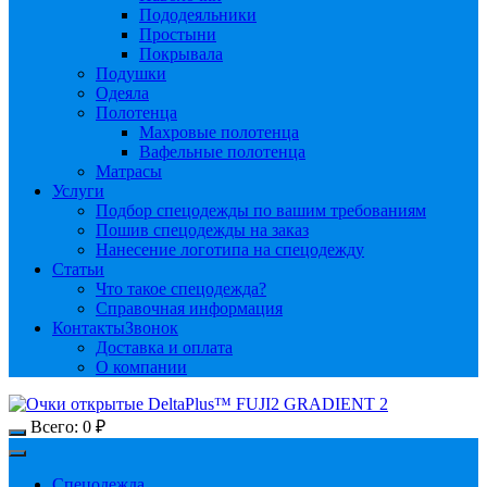
Пододеяльники
Простыни
Покрывала
Подушки
Одеяла
Полотенца
Махровые полотенца
Вафельные полотенца
Матрасы
Услуги
Подбор спецодежды по вашим требованиям
Пошив спецодежды на заказ
Нанесение логотипа на спецодежду
Статьи
Что такое спецодежда?
Справочная информация
Контакты
Звонок
Доставка и оплата
О компании
Всего:
0
₽
Спецодежда