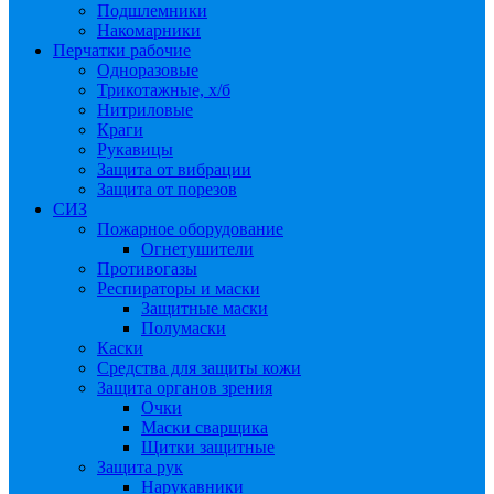
Подшлемники
Накомарники
Перчатки рабочие
Одноразовые
Трикотажные, х/б
Нитриловые
Краги
Рукавицы
Защита от вибрации
Защита от порезов
СИЗ
Пожарное оборудование
Огнетушители
Противогазы
Респираторы и маски
Защитные маски
Полумаски
Каски
Средства для защиты кожи
Защита органов зрения
Очки
Маски сварщика
Щитки защитные
Защита рук
Нарукавники