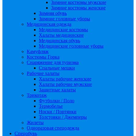
Зимние костюмы мужские
Зимние костюмы женские
Зимняя обувь
Зимние головные уборы
Медицинская одежда
Медицинские костюмы
Халаты медицинские
Медицинская обувь
Медицинские головные уборы
Камуфляж
Костюмы Горка
Снаряжение для туризма
Спальные мешки
Рабочие халаты
Халаты рабочие женские
Халаты рабочие мужские
Защитные халаты
Трикотаж
Футболки / Поло
Термобелье
Носки / Портянки
Толстовки / Джемперы
Жилеты
Одноразовая спецодежда
Спецобувь