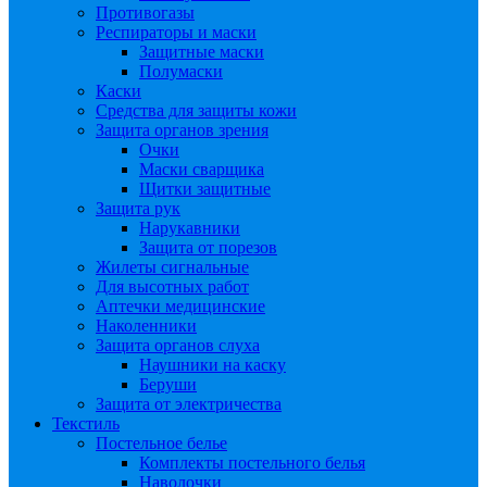
Противогазы
Респираторы и маски
Защитные маски
Полумаски
Каски
Средства для защиты кожи
Защита органов зрения
Очки
Маски сварщика
Щитки защитные
Защита рук
Нарукавники
Защита от порезов
Жилеты сигнальные
Для высотных работ
Аптечки медицинские
Наколенники
Защита органов слуха
Наушники на каску
Беруши
Защита от электричества
Текстиль
Постельное белье
Комплекты постельного белья
Наволочки