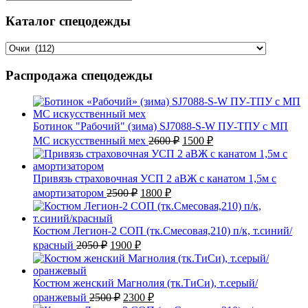
Каталог спецодежды
Распродажа спецодежды
Ботинок "Рабочий" (зима) SJ7088-S-W ПУ-ТПУ с МП
Первоначальная
Текущая
МС искусственный мех
2600
₽
1500
₽
цена
цена:
составляла
1500 ₽.
2600 ₽.
Привязь страховочная УСП 2 аВЖ с канатом 1,5м с
Первоначальная
Текущая
амортизатором
2500
₽
1800
₽
цена
цена:
составляла
1800 ₽.
2500 ₽.
Костюм Легион-2 СОП (тк.Смесовая,210) п/к, т.синий/
Первоначальная
Текущая
красный
2050
₽
1900
₽
цена
цена:
составляла
1900 ₽.
2050 ₽.
Костюм женский Магнолия (тк.ТиСи), т.серый/
Первоначальная
Текущая
оранжевый
2500
₽
2300
₽
цена
цена: