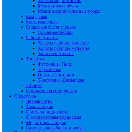
Халаты медицинские
Медицинская обувь
Медицинские головные уборы
Камуфляж
Костюмы Горка
Снаряжение для туризма
Спальные мешки
Рабочие халаты
Халаты рабочие женские
Халаты рабочие мужские
Защитные халаты
Трикотаж
Футболки / Поло
Термобелье
Носки / Портянки
Толстовки / Джемперы
Жилеты
Одноразовая спецодежда
Спецобувь
Летняя обувь
Зимняя обувь
С металл подноском
С композитным подноском
Медицинская обувь
Сапоги для рыбалки и охоты