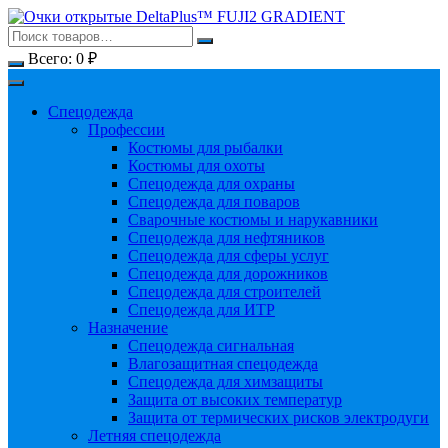
Перейти
к
содержимому
Всего:
0
₽
Спецодежда
Профессии
Костюмы для рыбалки
Костюмы для охоты
Спецодежда для охраны
Спецодежда для поваров
Сварочные костюмы и нарукавники
Спецодежда для нефтяников
Спецодежда для сферы услуг
Спецодежда для дорожников
Спецодежда для строителей
Спецодежда для ИТР
Назначение
Спецодежда сигнальная
Влагозащитная спецодежда
Спецодежда для химзащиты
Защита от высоких температур
Защита от термических рисков электродуги
Летняя спецодежда