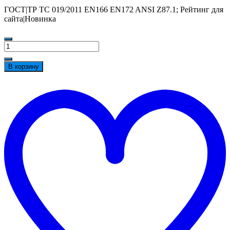
ГОСТ|ТР ТС 019/2011 EN166 EN172 ANSI Z87.1; Рейтинг для
сайта|Новинка
Количество
товара
Очки
В корзину
открытые
DeltaPlus™
t
FUJI2
w
GRADIENT