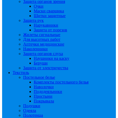
Защита органов зрения
Очки
Маски сварщика
Щитки защитные
Защита рук
Нарукавники
Защита от порезов
Жилеты сигнальные
Для высотных работ
Аптечки медицинские
Наколенники
Защита органов слуха
Наушники на каску
Беруши
Защита от электричества
Текстиль
Постельное белье
Комплекты постельного белья
Наволочки
Пододеяльники
Простыни
Покрывала
Подушки
Одеяла
Полотенца