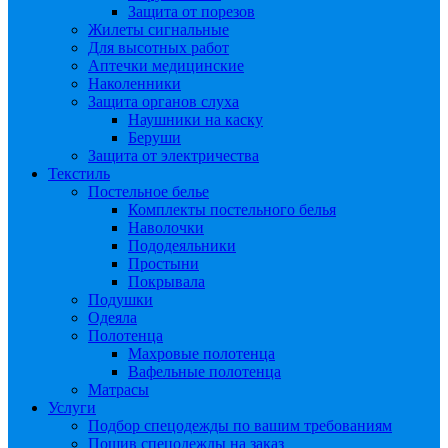
Защита от порезов
Жилеты сигнальные
Для высотных работ
Аптечки медицинские
Наколенники
Защита органов слуха
Наушники на каску
Беруши
Защита от электричества
Текстиль
Постельное белье
Комплекты постельного белья
Наволочки
Пододеяльники
Простыни
Покрывала
Подушки
Одеяла
Полотенца
Махровые полотенца
Вафельные полотенца
Матрасы
Услуги
Подбор спецодежды по вашим требованиям
Пошив спецодежды на заказ