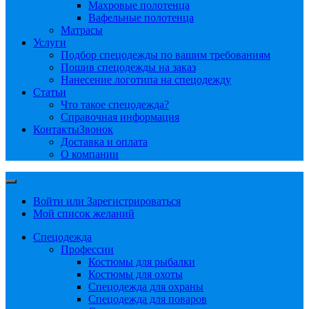
Махровые полотенца
Вафельные полотенца
Матрасы
Услуги
Подбор спецодежды по вашим требованиям
Пошив спецодежды на заказ
Нанесение логотипа на спецодежду
Статьи
Что такое спецодежда?
Справочная информация
Контакты
Звонок
Доставка и оплата
О компании
Войти или Зарегистрироваться
Мой список желаний
Спецодежда
Профессии
Костюмы для рыбалки
Костюмы для охоты
Спецодежда для охраны
Спецодежда для поваров