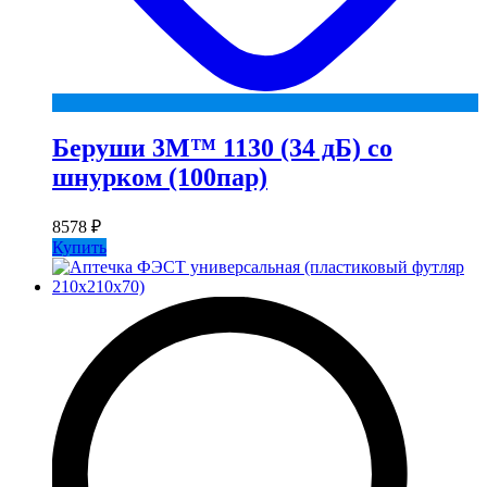
Беруши 3М™ 1130 (34 дБ) со
шнурком (100пар)
8578
₽
Купить