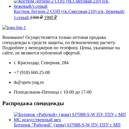
составляла
2300 ₽.
2500 ₽.
Костюм Легион-2 СОП (тк.Смесовая,210) п/к, бежевый/
Первоначальная
Текущая
т.серый
2300
₽
1900
₽
цена
цена:
составляла
1900 ₽.
2300 ₽.
Внимание! Осуществляется только оптовая продажа
спецодежды и средств защиты, по безналичному расчету.
Подробнее у менеджеров по телефону. Цены, указанные на
сайте, не являются публичной офертой.
г. Краснодар, Северная, 284
+7 (918) 660-25-08
tk@spets-yug.ru
Понедельник-Пятница с 10-00 до 17-00
Распродажа спецодежды
Ботинок "Рабочий" (зима) SJ7088-S-W ПУ-ТПУ с МП