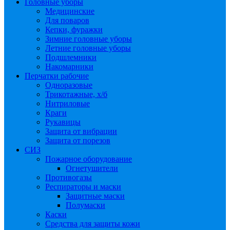
Головные уборы
Медицинские
Для поваров
Кепки, фуражки
Зимние головные уборы
Летние головные уборы
Подшлемники
Накомарники
Перчатки рабочие
Одноразовые
Трикотажные, х/б
Нитриловые
Краги
Рукавицы
Защита от вибрации
Защита от порезов
СИЗ
Пожарное оборудование
Огнетушители
Противогазы
Респираторы и маски
Защитные маски
Полумаски
Каски
Средства для защиты кожи