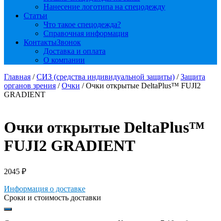
Нанесение логотипа на спецодежду
Статьи
Что такое спецодежда?
Справочная информация
Контакты
Звонок
Доставка и оплата
О компании
Главная
/
СИЗ (средства индивидуальной защиты)
/
Защита
органов зрения
/
Очки
/ Очки открытые DeltaPlus™ FUJI2
GRADIENT
Очки открытые DeltaPlus™
FUJI2 GRADIENT
2045
₽
Информация о доставке
Сроки и стоимость доставки