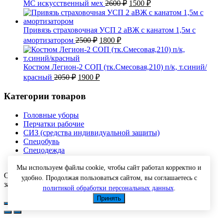
Первоначальная
Текущая
МС искусственный мех
2600
₽
1500
₽
цена
цена:
составляла
1500 ₽.
2600 ₽.
Привязь страховочная УСП 2 аВЖ с канатом 1,5м с
Первоначальная
Текущая
амортизатором
2500
₽
1800
₽
цена
цена:
составляла
1800 ₽.
2500 ₽.
Костюм Легион-2 СОП (тк.Смесовая,210) п/к, т.синий/
Первоначальная
Текущая
красный
2050
₽
1900
₽
цена
цена:
составляла
1900 ₽.
Категории товаров
2050 ₽.
Головные уборы
Перчатки рабочие
СИЗ (средства индивидуальной защиты)
Спецобувь
Спецодежда
Текстиль
Мы используем файлы cookie, чтобы сайт работал корректно и
Copyright © 2026 Спецодежда оптом с доставкой. Все права
удобно. Продолжая пользоваться сайтом, вы соглашаетесь с
защищены.
политикой обработки персональных данных
.
Принять