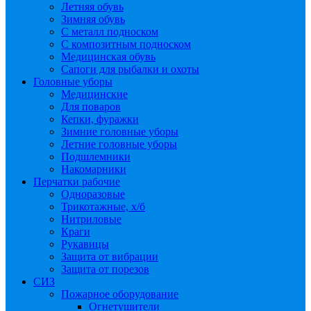
Летняя обувь
Зимняя обувь
С металл подноском
С композитным подноском
Медицинская обувь
Сапоги для рыбалки и охоты
Головные уборы
Медицинские
Для поваров
Кепки, фуражки
Зимние головные уборы
Летние головные уборы
Подшлемники
Накомарники
Перчатки рабочие
Одноразовые
Трикотажные, х/б
Нитриловые
Краги
Рукавицы
Защита от вибрации
Защита от порезов
СИЗ
Пожарное оборудование
Огнетушители