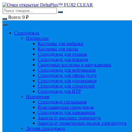
Перейти
к
содержимому
Всего:
0
₽
Спецодежда
Профессии
Костюмы для рыбалки
Костюмы для охоты
Спецодежда для охраны
Спецодежда для поваров
Сварочные костюмы и нарукавники
Спецодежда для нефтяников
Спецодежда для сферы услуг
Спецодежда для дорожников
Спецодежда для строителей
Спецодежда для ИТР
Назначение
Спецодежда сигнальная
Влагозащитная спецодежда
Спецодежда для химзащиты
Защита от высоких температур
Защита от термических рисков электродуги
Летняя спецодежда