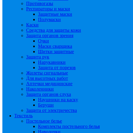
Противогазы
Респираторы и маски
Защитные маски
Полумаски
Каски
Средства для защиты кожи
Защита органов зрения
Очки
Маски сварщика
Щитки защитные
Защита рук
Нарукавники
Защита от порезов
Жилеты сигнальные
Для высотных работ
Аптечки медицинские
Наколенники
Защита органов слуха
Наушники на каску
Беруши
Защита от электричества
Текстиль
Постельное белье
Комплекты постельного белья
Наволочки