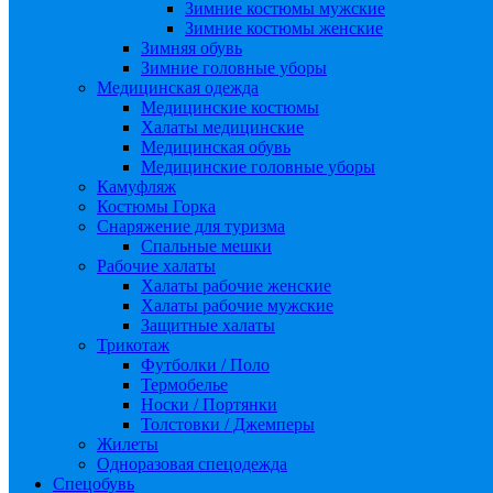
Зимние костюмы мужские
Зимние костюмы женские
Зимняя обувь
Зимние головные уборы
Медицинская одежда
Медицинские костюмы
Халаты медицинские
Медицинская обувь
Медицинские головные уборы
Камуфляж
Костюмы Горка
Снаряжение для туризма
Спальные мешки
Рабочие халаты
Халаты рабочие женские
Халаты рабочие мужские
Защитные халаты
Трикотаж
Футболки / Поло
Термобелье
Носки / Портянки
Толстовки / Джемперы
Жилеты
Одноразовая спецодежда
Спецобувь