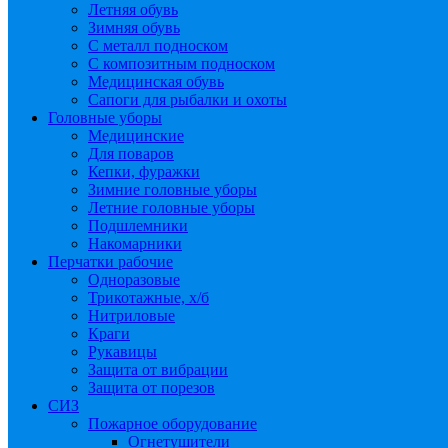
Летняя обувь
Зимняя обувь
С металл подноском
С композитным подноском
Медицинская обувь
Сапоги для рыбалки и охоты
Головные уборы
Медицинские
Для поваров
Кепки, фуражки
Зимние головные уборы
Летние головные уборы
Подшлемники
Накомарники
Перчатки рабочие
Одноразовые
Трикотажные, х/б
Нитриловые
Краги
Рукавицы
Защита от вибрации
Защита от порезов
СИЗ
Пожарное оборудование
Огнетушители