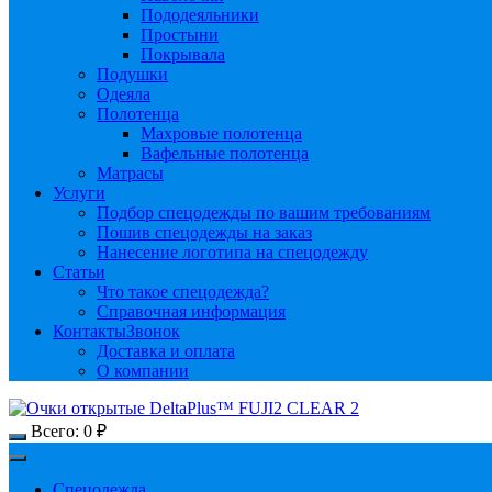
Пододеяльники
Простыни
Покрывала
Подушки
Одеяла
Полотенца
Махровые полотенца
Вафельные полотенца
Матрасы
Услуги
Подбор спецодежды по вашим требованиям
Пошив спецодежды на заказ
Нанесение логотипа на спецодежду
Статьи
Что такое спецодежда?
Справочная информация
Контакты
Звонок
Доставка и оплата
О компании
Всего:
0
₽
Спецодежда