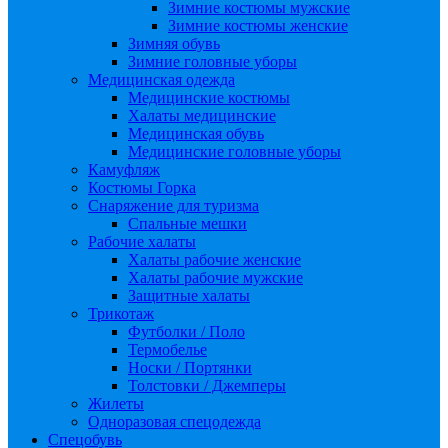
Зимние костюмы мужские
Зимние костюмы женские
Зимняя обувь
Зимние головные уборы
Медицинская одежда
Медицинские костюмы
Халаты медицинские
Медицинская обувь
Медицинские головные уборы
Камуфляж
Костюмы Горка
Снаряжение для туризма
Спальные мешки
Рабочие халаты
Халаты рабочие женские
Халаты рабочие мужские
Защитные халаты
Трикотаж
Футболки / Поло
Термобелье
Носки / Портянки
Толстовки / Джемперы
Жилеты
Одноразовая спецодежда
Спецобувь