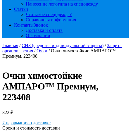
Нанесение логотипа на спецодежду
Статьи
Что такое спецодежда?
Справочная информация
Контакты
Звонок
Доставка и оплата
О компании
Главная
/
СИЗ (средства индивидуальной защиты)
/
Защита
органов зрения
/
Очки
/ Очки химостойкие АМПАРО™
Премиум, 223408
Очки химостойкие
АМПАРО™ Премиум,
223408
822
₽
Информация о доставке
Сроки и стоимость доставки