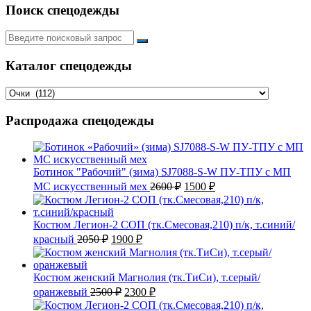
Поиск спецодежды
Искать:
Каталог спецодежды
Распродажа спецодежды
Ботинок "Рабочий" (зима) SJ7088-S-W ПУ-ТПУ с МП
Первоначальная
Текущая
МС искусственный мех
2600
₽
1500
₽
цена
цена:
составляла
1500 ₽.
2600 ₽.
Костюм Легион-2 СОП (тк.Смесовая,210) п/к, т.синий/
Первоначальная
Текущая
красный
2050
₽
1900
₽
цена
цена:
составляла
1900 ₽.
2050 ₽.
Костюм женский Магнолия (тк.ТиСи), т.серый/
Первоначальная
Текущая
оранжевый
2500
₽
2300
₽
цена
цена: