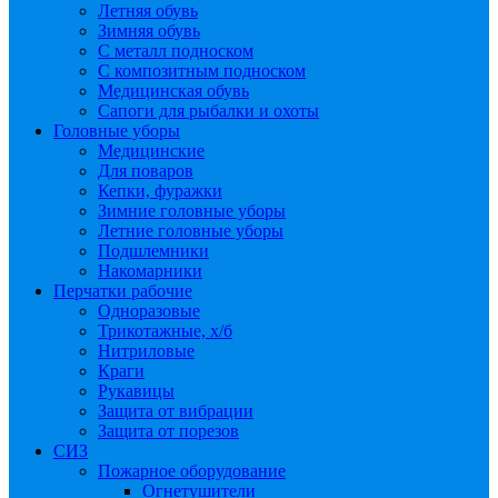
Летняя обувь
Зимняя обувь
С металл подноском
С композитным подноском
Медицинская обувь
Сапоги для рыбалки и охоты
Головные уборы
Медицинские
Для поваров
Кепки, фуражки
Зимние головные уборы
Летние головные уборы
Подшлемники
Накомарники
Перчатки рабочие
Одноразовые
Трикотажные, х/б
Нитриловые
Краги
Рукавицы
Защита от вибрации
Защита от порезов
СИЗ
Пожарное оборудование
Огнетушители