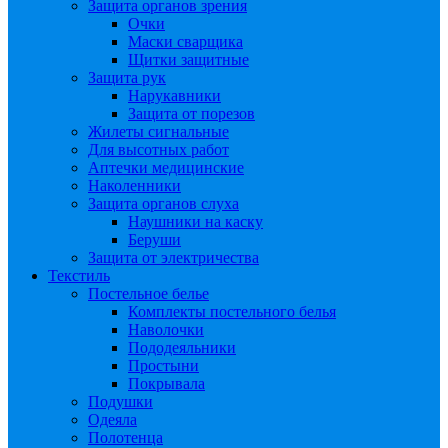
Защита органов зрения
Очки
Маски сварщика
Щитки защитные
Защита рук
Нарукавники
Защита от порезов
Жилеты сигнальные
Для высотных работ
Аптечки медицинские
Наколенники
Защита органов слуха
Наушники на каску
Беруши
Защита от электричества
Текстиль
Постельное белье
Комплекты постельного белья
Наволочки
Пододеяльники
Простыни
Покрывала
Подушки
Одеяла
Полотенца