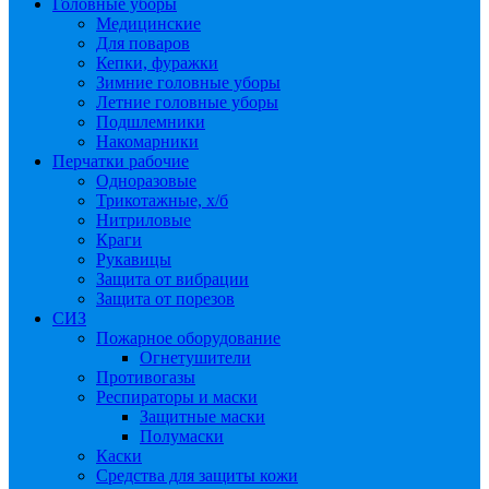
Головные уборы
Медицинские
Для поваров
Кепки, фуражки
Зимние головные уборы
Летние головные уборы
Подшлемники
Накомарники
Перчатки рабочие
Одноразовые
Трикотажные, х/б
Нитриловые
Краги
Рукавицы
Защита от вибрации
Защита от порезов
СИЗ
Пожарное оборудование
Огнетушители
Противогазы
Респираторы и маски
Защитные маски
Полумаски
Каски
Средства для защиты кожи