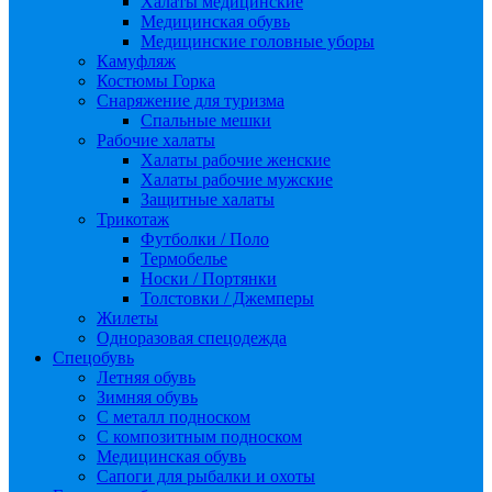
Халаты медицинские
Медицинская обувь
Медицинские головные уборы
Камуфляж
Костюмы Горка
Снаряжение для туризма
Спальные мешки
Рабочие халаты
Халаты рабочие женские
Халаты рабочие мужские
Защитные халаты
Трикотаж
Футболки / Поло
Термобелье
Носки / Портянки
Толстовки / Джемперы
Жилеты
Одноразовая спецодежда
Спецобувь
Летняя обувь
Зимняя обувь
С металл подноском
С композитным подноском
Медицинская обувь
Сапоги для рыбалки и охоты