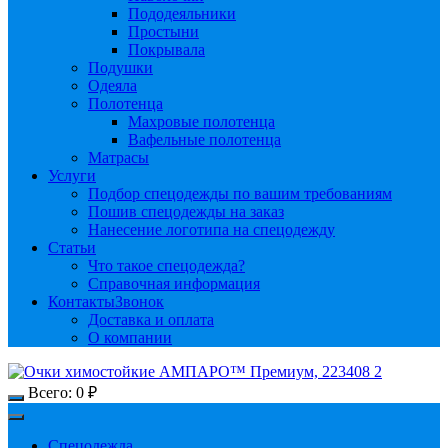
Пододеяльники
Простыни
Покрывала
Подушки
Одеяла
Полотенца
Махровые полотенца
Вафельные полотенца
Матрасы
Услуги
Подбор спецодежды по вашим требованиям
Пошив спецодежды на заказ
Нанесение логотипа на спецодежду
Статьи
Что такое спецодежда?
Справочная информация
Контакты
Звонок
Доставка и оплата
О компании
Всего:
0
₽
Спецодежда