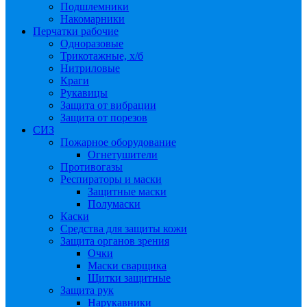
Подшлемники
Накомарники
Перчатки рабочие
Одноразовые
Трикотажные, х/б
Нитриловые
Краги
Рукавицы
Защита от вибрации
Защита от порезов
СИЗ
Пожарное оборудование
Огнетушители
Противогазы
Респираторы и маски
Защитные маски
Полумаски
Каски
Средства для защиты кожи
Защита органов зрения
Очки
Маски сварщика
Щитки защитные
Защита рук
Нарукавники