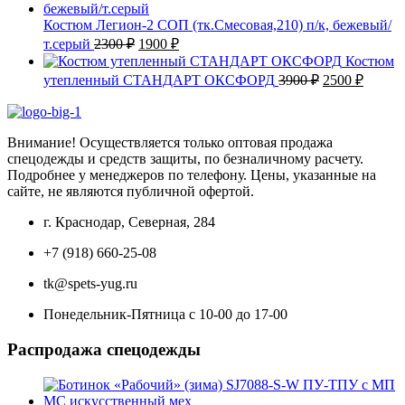
составляла
2300 ₽.
2500 ₽.
Костюм Легион-2 СОП (тк.Смесовая,210) п/к, бежевый/
Первоначальная
Текущая
т.серый
2300
₽
1900
₽
цена
цена:
Костюм
составляла
1900 ₽.
Первоначаль
Текущ
утепленный СТАНДАРТ ОКСФОРД
3900
₽
2500
₽
2300 ₽.
цена
цена:
составляла
2500 ₽
3900 ₽.
Внимание! Осуществляется только оптовая продажа
спецодежды и средств защиты, по безналичному расчету.
Подробнее у менеджеров по телефону. Цены, указанные на
сайте, не являются публичной офертой.
г. Краснодар, Северная, 284
+7 (918) 660-25-08
tk@spets-yug.ru
Понедельник-Пятница с 10-00 до 17-00
Распродажа спецодежды