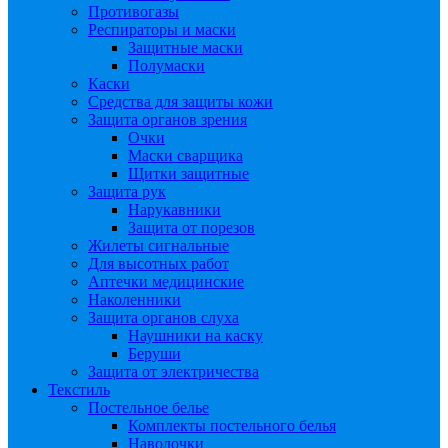
Противогазы
Респираторы и маски
Защитные маски
Полумаски
Каски
Средства для защиты кожи
Защита органов зрения
Очки
Маски сварщика
Щитки защитные
Защита рук
Нарукавники
Защита от порезов
Жилеты сигнальные
Для высотных работ
Аптечки медицинские
Наколенники
Защита органов слуха
Наушники на каску
Беруши
Защита от электричества
Текстиль
Постельное белье
Комплекты постельного белья
Наволочки