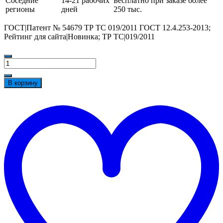
Соседние
14-21 рабочих
Бесплатно при заказе более
регионы
дней
250 тыс.
ГОСТ|Патент № 54679 ТР ТС 019/2011 ГОСТ 12.4.253-2013;
Рейтинг для сайта|Новинка; ТР ТС|019/2011
Количество
товара
Очки
В корзину
химостойкие
АМПАРО™
t
Премиум,
w
223408