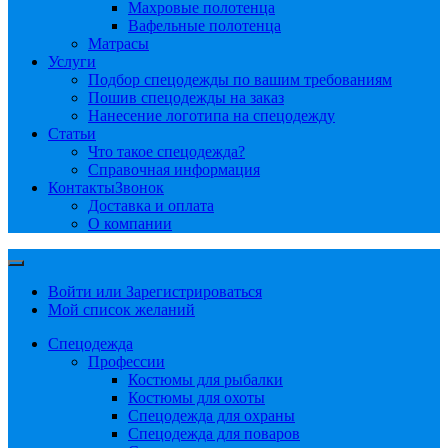
Махровые полотенца
Вафельные полотенца
Матрасы
Услуги
Подбор спецодежды по вашим требованиям
Пошив спецодежды на заказ
Нанесение логотипа на спецодежду
Статьи
Что такое спецодежда?
Справочная информация
Контакты
Звонок
Доставка и оплата
О компании
Войти или Зарегистрироваться
Мой список желаний
Спецодежда
Профессии
Костюмы для рыбалки
Костюмы для охоты
Спецодежда для охраны
Спецодежда для поваров