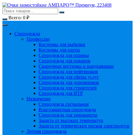
Перейти
к
содержимому
Всего:
0
₽
Спецодежда
Профессии
Костюмы для рыбалки
Костюмы для охоты
Спецодежда для охраны
Спецодежда для поваров
Сварочные костюмы и нарукавники
Спецодежда для нефтяников
Спецодежда для сферы услуг
Спецодежда для дорожников
Спецодежда для строителей
Спецодежда для ИТР
Назначение
Спецодежда сигнальная
Влагозащитная спецодежда
Спецодежда для химзащиты
Защита от высоких температур
Защита от термических рисков электродуги
Летняя спецодежда