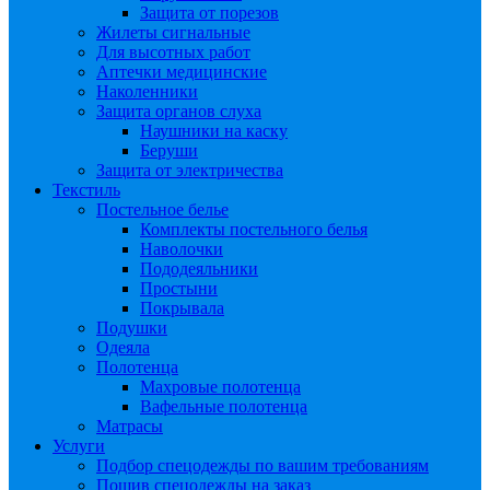
Защита от порезов
Жилеты сигнальные
Для высотных работ
Аптечки медицинские
Наколенники
Защита органов слуха
Наушники на каску
Беруши
Защита от электричества
Текстиль
Постельное белье
Комплекты постельного белья
Наволочки
Пододеяльники
Простыни
Покрывала
Подушки
Одеяла
Полотенца
Махровые полотенца
Вафельные полотенца
Матрасы
Услуги
Подбор спецодежды по вашим требованиям
Пошив спецодежды на заказ