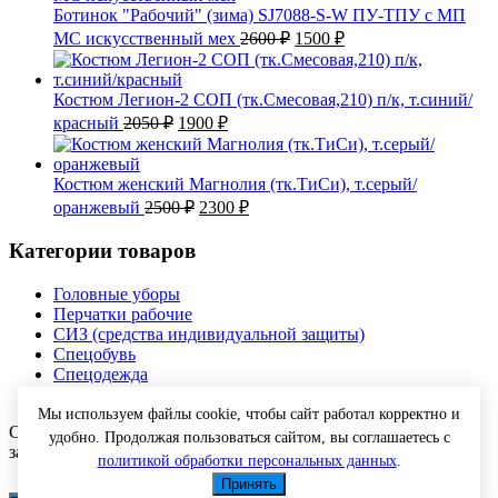
Ботинок "Рабочий" (зима) SJ7088-S-W ПУ-ТПУ с МП
Первоначальная
Текущая
МС искусственный мех
2600
₽
1500
₽
цена
цена:
составляла
1500 ₽.
2600 ₽.
Костюм Легион-2 СОП (тк.Смесовая,210) п/к, т.синий/
Первоначальная
Текущая
красный
2050
₽
1900
₽
цена
цена:
составляла
1900 ₽.
2050 ₽.
Костюм женский Магнолия (тк.ТиСи), т.серый/
Первоначальная
Текущая
оранжевый
2500
₽
2300
₽
цена
цена:
составляла
2300 ₽.
Категории товаров
2500 ₽.
Головные уборы
Перчатки рабочие
СИЗ (средства индивидуальной защиты)
Спецобувь
Спецодежда
Текстиль
Мы используем файлы cookie, чтобы сайт работал корректно и
Copyright © 2026 Спецодежда оптом с доставкой. Все права
удобно. Продолжая пользоваться сайтом, вы соглашаетесь с
защищены.
политикой обработки персональных данных
.
Принять