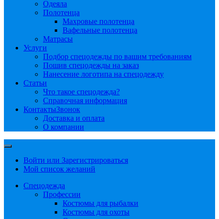
Одеяла
Полотенца
Махровые полотенца
Вафельные полотенца
Матрасы
Услуги
Подбор спецодежды по вашим требованиям
Пошив спецодежды на заказ
Нанесение логотипа на спецодежду
Статьи
Что такое спецодежда?
Справочная информация
Контакты
Звонок
Доставка и оплата
О компании
Войти или Зарегистрироваться
Мой список желаний
Спецодежда
Профессии
Костюмы для рыбалки
Костюмы для охоты