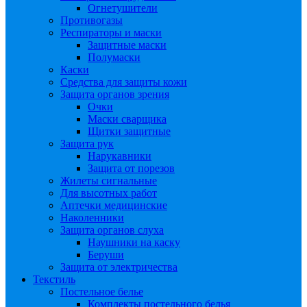
Огнетушители
Противогазы
Респираторы и маски
Защитные маски
Полумаски
Каски
Средства для защиты кожи
Защита органов зрения
Очки
Маски сварщика
Щитки защитные
Защита рук
Нарукавники
Защита от порезов
Жилеты сигнальные
Для высотных работ
Аптечки медицинские
Наколенники
Защита органов слуха
Наушники на каску
Беруши
Защита от электричества
Текстиль
Постельное белье
Комплекты постельного белья