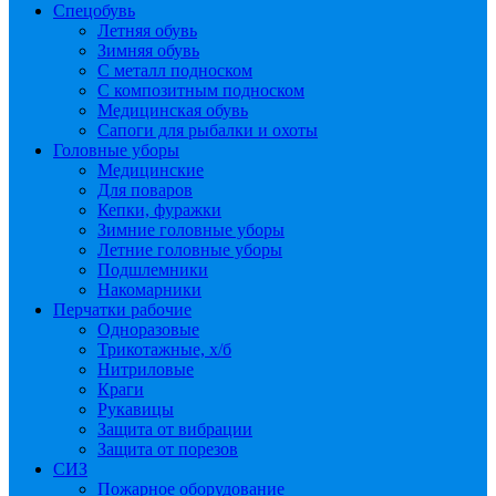
Спецобувь
Летняя обувь
Зимняя обувь
С металл подноском
С композитным подноском
Медицинская обувь
Сапоги для рыбалки и охоты
Головные уборы
Медицинские
Для поваров
Кепки, фуражки
Зимние головные уборы
Летние головные уборы
Подшлемники
Накомарники
Перчатки рабочие
Одноразовые
Трикотажные, х/б
Нитриловые
Краги
Рукавицы
Защита от вибрации
Защита от порезов
СИЗ
Пожарное оборудование