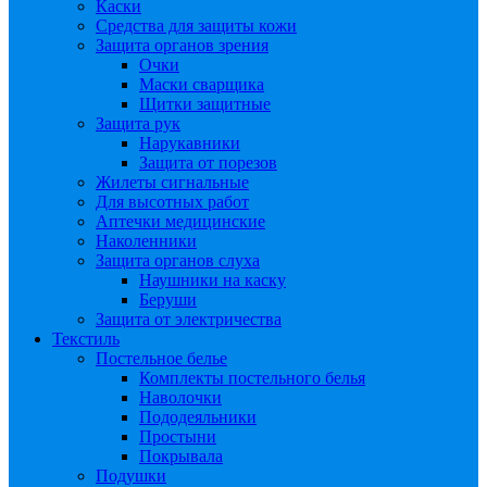
Каски
Средства для защиты кожи
Защита органов зрения
Очки
Маски сварщика
Щитки защитные
Защита рук
Нарукавники
Защита от порезов
Жилеты сигнальные
Для высотных работ
Аптечки медицинские
Наколенники
Защита органов слуха
Наушники на каску
Беруши
Защита от электричества
Текстиль
Постельное белье
Комплекты постельного белья
Наволочки
Пододеяльники
Простыни
Покрывала
Подушки