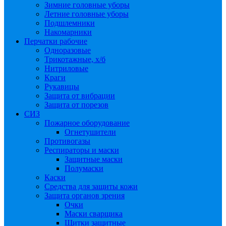
Зимние головные уборы
Летние головные уборы
Подшлемники
Накомарники
Перчатки рабочие
Одноразовые
Трикотажные, х/б
Нитриловые
Краги
Рукавицы
Защита от вибрации
Защита от порезов
СИЗ
Пожарное оборудование
Огнетушители
Противогазы
Респираторы и маски
Защитные маски
Полумаски
Каски
Средства для защиты кожи
Защита органов зрения
Очки
Маски сварщика
Щитки защитные