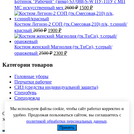
Ботинок "Рабочий" (зима) SJ7088-S-W ПУ-ТПУ с МП
Первоначальная
Текущая
МС искусственный мех
2600
₽
1500
₽
цена
цена:
составляла
1500 ₽.
2600 ₽.
Костюм Легион-2 СОП (тк.Смесовая,210) п/к, т.синий/
Первоначальная
Текущая
красный
2050
₽
1900
₽
цена
цена:
составляла
1900 ₽.
2050 ₽.
Костюм женский Магнолия (тк.ТиСи), т.серый/
Первоначальная
Текущая
оранжевый
2500
₽
2300
₽
цена
цена:
составляла
2300 ₽.
Категории товаров
2500 ₽.
Головные уборы
Перчатки рабочие
СИЗ (средства индивидуальной защиты)
Спецобувь
Спецодежда
Текстиль
Мы используем файлы cookie, чтобы сайт работал корректно и
Copyright © 2026 Спецодежда оптом с доставкой. Все права
удобно. Продолжая пользоваться сайтом, вы соглашаетесь с
защищены.
политикой обработки персональных данных
.
Принять