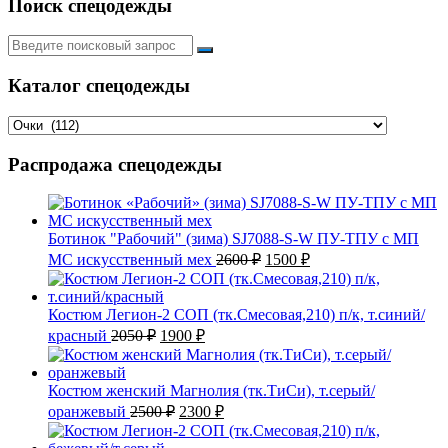
Поиск спецодежды
Искать:
Каталог спецодежды
Распродажа спецодежды
Ботинок "Рабочий" (зима) SJ7088-S-W ПУ-ТПУ с МП
Первоначальная
Текущая
МС искусственный мех
2600
₽
1500
₽
цена
цена:
составляла
1500 ₽.
2600 ₽.
Костюм Легион-2 СОП (тк.Смесовая,210) п/к, т.синий/
Первоначальная
Текущая
красный
2050
₽
1900
₽
цена
цена:
составляла
1900 ₽.
2050 ₽.
Костюм женский Магнолия (тк.ТиСи), т.серый/
Первоначальная
Текущая
оранжевый
2500
₽
2300
₽
цена
цена:
составляла
2300 ₽.