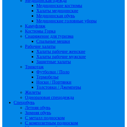
Медицинская одежда
Медицинские костюмы
Халаты медицинские
Медицинская обувь
Медицинские головные уборы
Камуфляж
Костюмы Горка
Снаряжение для туризма
Спальные мешки
Рабочие халаты
Халаты рабочие женские
Халаты рабочие мужские
Защитные халаты
Трикотаж
Футболки / Поло
Термобелье
Носки / Портянки
Толстовки / Джемперы
Жилеты
Одноразовая спецодежда
Спецобувь
Летняя обувь
Зимняя обувь
С металл подноском
С композитным подноском