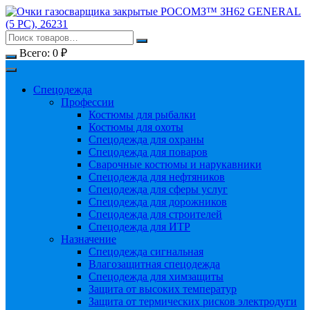
Перейти
к
содержимому
Всего:
0
₽
Спецодежда
Профессии
Костюмы для рыбалки
Костюмы для охоты
Спецодежда для охраны
Спецодежда для поваров
Сварочные костюмы и нарукавники
Спецодежда для нефтяников
Спецодежда для сферы услуг
Спецодежда для дорожников
Спецодежда для строителей
Спецодежда для ИТР
Назначение
Спецодежда сигнальная
Влагозащитная спецодежда
Спецодежда для химзащиты
Защита от высоких температур
Защита от термических рисков электродуги