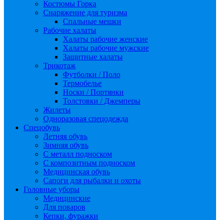
Костюмы Горка
Снаряжение для туризма
Спальные мешки
Рабочие халаты
Халаты рабочие женские
Халаты рабочие мужские
Защитные халаты
Трикотаж
Футболки / Поло
Термобелье
Носки / Портянки
Толстовки / Джемперы
Жилеты
Одноразовая спецодежда
Спецобувь
Летняя обувь
Зимняя обувь
С металл подноском
С композитным подноском
Медицинская обувь
Сапоги для рыбалки и охоты
Головные уборы
Медицинские
Для поваров
Кепки, фуражки