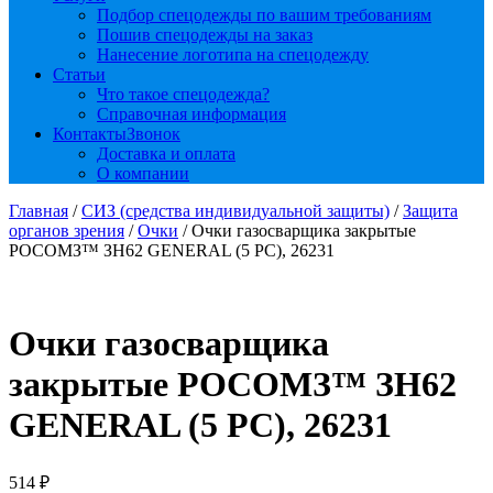
Подбор спецодежды по вашим требованиям
Пошив спецодежды на заказ
Нанесение логотипа на спецодежду
Статьи
Что такое спецодежда?
Справочная информация
Контакты
Звонок
Доставка и оплата
О компании
Главная
/
СИЗ (средства индивидуальной защиты)
/
Защита
органов зрения
/
Очки
/ Очки газосварщика закрытые
РОСОМЗ™ ЗН62 GENERAL (5 PC), 26231
Очки газосварщика
закрытые РОСОМЗ™ ЗН62
GENERAL (5 PC), 26231
514
₽