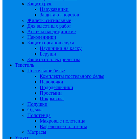
Защита рук
Нарукавники
Защита от порезов
Жилеты сигнальные
Для высотных работ
Аптечки медицинские
Наколенники
Защита органов слуха
Наушники на каску
Беруши
Защита от электричества
Текстиль
Постельное белье
Комплекты постельного белья
Наволочки
Пододеяльники
Простыни
Покрывала
Подушки
Одеяла
Полотенца
Махровые полотенца
Вафельные полотенца
Матрасы
Услуги