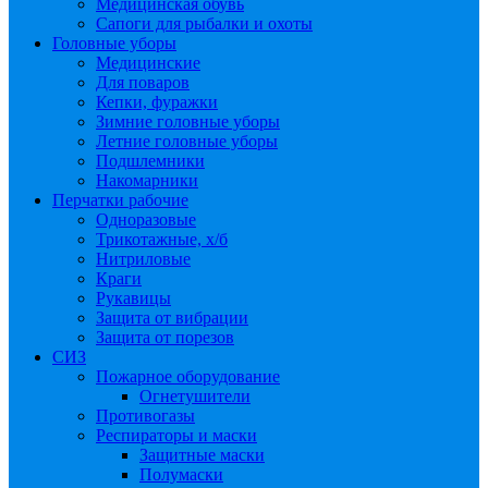
Медицинская обувь
Сапоги для рыбалки и охоты
Головные уборы
Медицинские
Для поваров
Кепки, фуражки
Зимние головные уборы
Летние головные уборы
Подшлемники
Накомарники
Перчатки рабочие
Одноразовые
Трикотажные, х/б
Нитриловые
Краги
Рукавицы
Защита от вибрации
Защита от порезов
СИЗ
Пожарное оборудование
Огнетушители
Противогазы
Респираторы и маски
Защитные маски
Полумаски