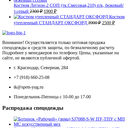
2500 ₽.
Костюм Легион-2 СОП (тк.Смесовая,210) п/к, бежевый/
Первоначальная
Текущая
т.серый
2300
₽
1900
₽
цена
цена:
Костюм
составляла
1900 ₽.
Первоначаль
Текущ
утепленный СТАНДАРТ ОКСФОРД
3900
₽
2500
₽
2300 ₽.
цена
цена:
составляла
2500 ₽
3900 ₽.
Внимание! Осуществляется только оптовая продажа
спецодежды и средств защиты, по безналичному расчету.
Подробнее у менеджеров по телефону. Цены, указанные на
сайте, не являются публичной офертой.
г. Краснодар, Северная, 284
+7 (918) 660-25-08
tk@spets-yug.ru
Понедельник-Пятница с 10-00 до 17-00
Распродажа спецодежды