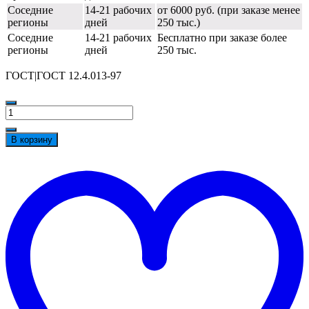
Соседние
14-21 рабочих
от 6000 руб. (при заказе менее
регионы
дней
250 тыс.)
Соседние
14-21 рабочих
Бесплатно при заказе более
регионы
дней
250 тыс.
ГОСТ|ГОСТ 12.4.013-97
Количество
товара
Очки
В корзину
газосварщика
закрытые
t
РОСОМЗ™
w
ЗН62
GENERAL
(5
PC),
26231