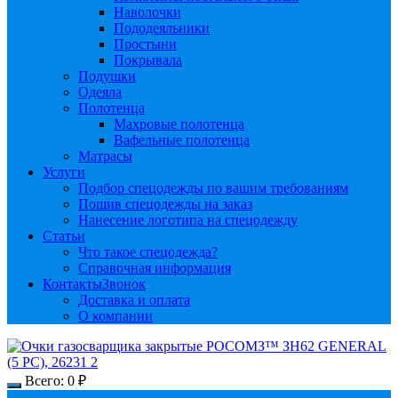
Наволочки
Пододеяльники
Простыни
Покрывала
Подушки
Одеяла
Полотенца
Махровые полотенца
Вафельные полотенца
Матрасы
Услуги
Подбор спецодежды по вашим требованиям
Пошив спецодежды на заказ
Нанесение логотипа на спецодежду
Статьи
Что такое спецодежда?
Справочная информация
Контакты
Звонок
Доставка и оплата
О компании
Всего:
0
₽