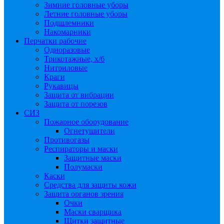
Зимние головные уборы
Летние головные уборы
Подшлемники
Накомарники
Перчатки рабочие
Одноразовые
Трикотажные, х/б
Нитриловые
Краги
Рукавицы
Защита от вибрации
Защита от порезов
СИЗ
Пожарное оборудование
Огнетушители
Противогазы
Респираторы и маски
Защитные маски
Полумаски
Каски
Средства для защиты кожи
Защита органов зрения
Очки
Маски сварщика
Щитки защитные