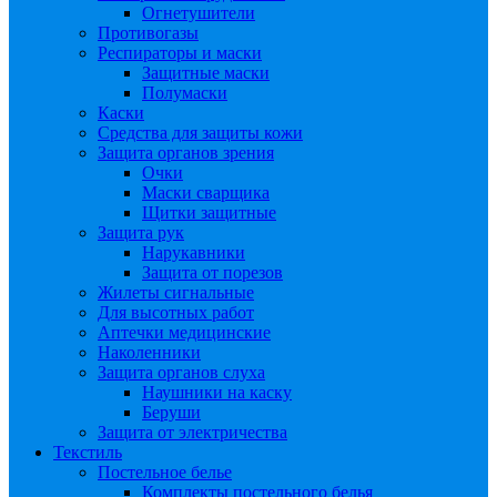
Огнетушители
Противогазы
Респираторы и маски
Защитные маски
Полумаски
Каски
Средства для защиты кожи
Защита органов зрения
Очки
Маски сварщика
Щитки защитные
Защита рук
Нарукавники
Защита от порезов
Жилеты сигнальные
Для высотных работ
Аптечки медицинские
Наколенники
Защита органов слуха
Наушники на каску
Беруши
Защита от электричества
Текстиль
Постельное белье
Комплекты постельного белья