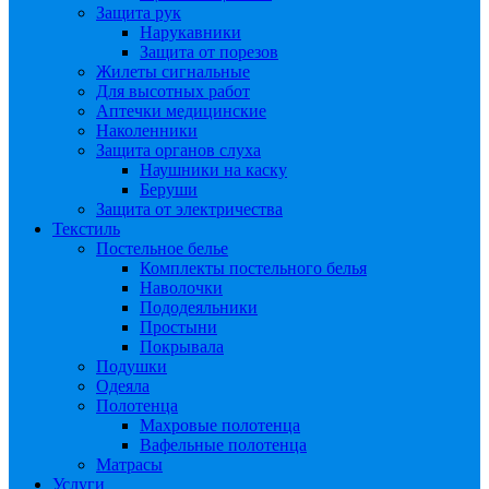
Защита рук
Нарукавники
Защита от порезов
Жилеты сигнальные
Для высотных работ
Аптечки медицинские
Наколенники
Защита органов слуха
Наушники на каску
Беруши
Защита от электричества
Текстиль
Постельное белье
Комплекты постельного белья
Наволочки
Пододеяльники
Простыни
Покрывала
Подушки
Одеяла
Полотенца
Махровые полотенца
Вафельные полотенца
Матрасы
Услуги