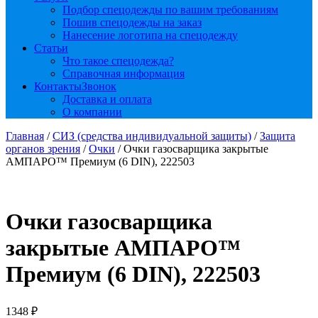
Подбор спецодежды по вашим требованиям
Пошив спецодежды на заказ
Нанесение логотипа на спецодежду
Статьи
Что такое спецодежда?
Справочная информация
Контакты
Звонок
Доставка и оплата
О компании
Главная
/
СИЗ (средства индивидуальной защиты)
/
Защита
органов зрения
/
Очки
/ Очки газосварщика закрытые
АМПАРО™ Премиум (6 DIN), 222503
Очки газосварщика
закрытые АМПАРО™
Премиум (6 DIN), 222503
1348
₽