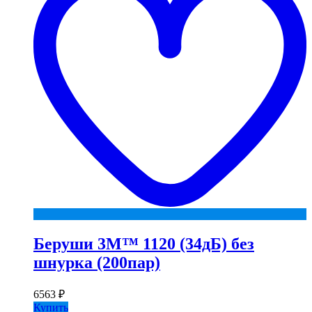
Беруши 3М™ 1120 (34дБ) без
шнурка (200пар)
6563
₽
Купить