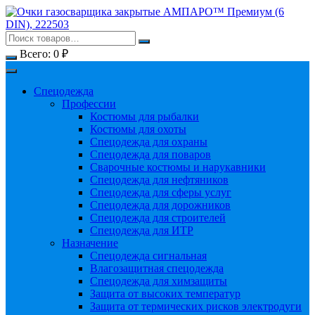
Перейти
к
содержимому
Всего:
0
₽
Спецодежда
Профессии
Костюмы для рыбалки
Костюмы для охоты
Спецодежда для охраны
Спецодежда для поваров
Сварочные костюмы и нарукавники
Спецодежда для нефтяников
Спецодежда для сферы услуг
Спецодежда для дорожников
Спецодежда для строителей
Спецодежда для ИТР
Назначение
Спецодежда сигнальная
Влагозащитная спецодежда
Спецодежда для химзащиты
Защита от высоких температур
Защита от термических рисков электродуги