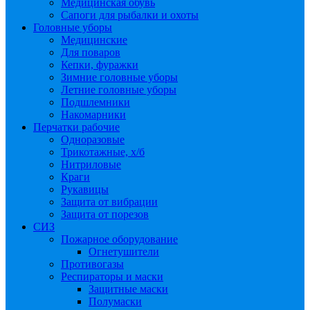
Медицинская обувь
Сапоги для рыбалки и охоты
Головные уборы
Медицинские
Для поваров
Кепки, фуражки
Зимние головные уборы
Летние головные уборы
Подшлемники
Накомарники
Перчатки рабочие
Одноразовые
Трикотажные, х/б
Нитриловые
Краги
Рукавицы
Защита от вибрации
Защита от порезов
СИЗ
Пожарное оборудование
Огнетушители
Противогазы
Респираторы и маски
Защитные маски
Полумаски