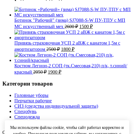
Ботинок "Рабочий" (зима) SJ7088-S-W ПУ-ТПУ с МП
Первоначальная
Текущая
МС искусственный мех
2600
₽
1500
₽
цена
цена:
составляла
1500 ₽.
2600 ₽.
Привязь страховочная УСП 2 аВЖ с канатом 1,5м с
Первоначальная
Текущая
амортизатором
2500
₽
1800
₽
цена
цена:
составляла
1800 ₽.
2500 ₽.
Костюм Легион-2 СОП (тк.Смесовая,210) п/к, т.синий/
Первоначальная
Текущая
красный
2050
₽
1900
₽
цена
цена:
составляла
1900 ₽.
Категории товаров
2050 ₽.
Головные уборы
Перчатки рабочие
СИЗ (средства индивидуальной защиты)
Спецобувь
Спецодежда
Текстиль
Мы используем файлы cookie, чтобы сайт работал корректно и
Copyright © 2026 Спецодежда оптом с доставкой. Все права
удобно. Продолжая пользоваться сайтом, вы соглашаетесь с