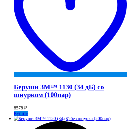
Беруши 3М™ 1130 (34 дБ) со
шнурком (100пар)
8578
₽
Купить