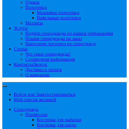
Одеяла
Полотенца
Махровые полотенца
Вафельные полотенца
Матрасы
Услуги
Подбор спецодежды по вашим требованиям
Пошив спецодежды на заказ
Нанесение логотипа на спецодежду
Статьи
Что такое спецодежда?
Справочная информация
Контакты
Звонок
Доставка и оплата
О компании
Войти или Зарегистрироваться
Мой список желаний
Спецодежда
Профессии
Костюмы для рыбалки
Костюмы для охоты