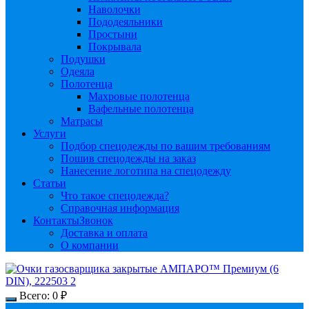
Наволочки
Пододеяльники
Простыни
Покрывала
Подушки
Одеяла
Полотенца
Махровые полотенца
Вафельные полотенца
Матрасы
Услуги
Подбор спецодежды по вашим требованиям
Пошив спецодежды на заказ
Нанесение логотипа на спецодежду
Статьи
Что такое спецодежда?
Справочная информация
Контакты
Звонок
Доставка и оплата
О компании
Всего:
0
₽