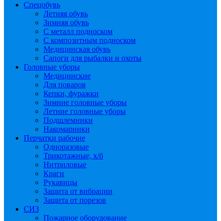
Спецобувь
Летняя обувь
Зимняя обувь
С металл подноском
С композитным подноском
Медицинская обувь
Сапоги для рыбалки и охоты
Головные уборы
Медицинские
Для поваров
Кепки, фуражки
Зимние головные уборы
Летние головные уборы
Подшлемники
Накомарники
Перчатки рабочие
Одноразовые
Трикотажные, х/б
Нитриловые
Краги
Рукавицы
Защита от вибрации
Защита от порезов
СИЗ
Пожарное оборудование