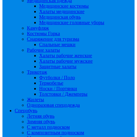
Медицинская одежда
Медицинские костюмы
Халаты медицинские
Медицинская обувь
Медицинские головные уборы
Камуфляж
Костюмы Горка
Снаряжение для туризма
Спальные мешки
Рабочие халаты
Халаты рабочие женские
Халаты рабочие мужские
Защитные халаты
Трикотаж
Футболки / Поло
Термобелье
Носки / Портянки
Толстовки / Джемперы
Жилеты
Одноразовая спецодежда
Спецобувь
Летняя обувь
Зимняя обувь
С металл подноском
С композитным подноском