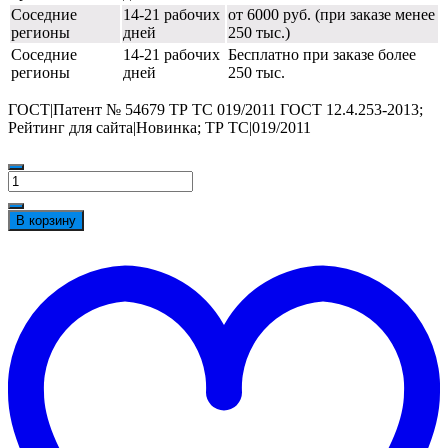
Соседние
14-21 рабочих
от 6000 руб. (при заказе менее
регионы
дней
250 тыс.)
Соседние
14-21 рабочих
Бесплатно при заказе более
регионы
дней
250 тыс.
ГОСТ|Патент № 54679 ТР ТС 019/2011 ГОСТ 12.4.253-2013;
Рейтинг для сайта|Новинка; ТР ТС|019/2011
Количество
товара
Очки
В корзину
газосварщика
закрытые
t
АМПАРО™
w
Премиум
(6
DIN),
222503