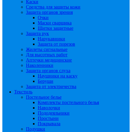
Каски
Средства для защиты кожи
Защита органов зрения
Очки
Маски сварщика
Щитки защитные
Защита рук
Нарукавники
Защита от порезов
Жилеты сигнальные
Для высотных работ
Аптечки медицинские
Наколенники
Защита органов слуха
Наушники на каску
Беруши
Защита от электричества
Текстиль
Постельное белье
Комплекты постельного белья
Наволочки
Пододеяльники
Простыни
Покрывала
Подушки