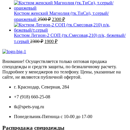
цена
цена:
составляла
1900 ₽.
2050 ₽.
Костюм женский Магнолия (тк.ТиСи), т.серый/
Первоначальная
Текущая
оранжевый
2500
₽
2300
₽
цена
цена:
составляла
2300 ₽.
2500 ₽.
Костюм Легион-2 СОП (тк.Смесовая,210) п/к, бежевый/
Первоначальная
Текущая
т.серый
2300
₽
1900
₽
цена
цена:
составляла
1900 ₽.
2300 ₽.
Внимание! Осуществляется только оптовая продажа
спецодежды и средств защиты, по безналичному расчету.
Подробнее у менеджеров по телефону. Цены, указанные на
сайте, не являются публичной офертой.
г. Краснодар, Северная, 284
+7 (918) 660-25-08
tk@spets-yug.ru
Понедельник-Пятница с 10-00 до 17-00
Распродажа спецодежды