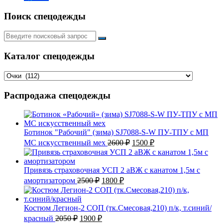
Поиск спецодежды
Искать:
Каталог спецодежды
Распродажа спецодежды
Ботинок "Рабочий" (зима) SJ7088-S-W ПУ-ТПУ с МП
Первоначальная
Текущая
МС искусственный мех
2600
₽
1500
₽
цена
цена:
составляла
1500 ₽.
2600 ₽.
Привязь страховочная УСП 2 аВЖ с канатом 1,5м с
Первоначальная
Текущая
амортизатором
2500
₽
1800
₽
цена
цена:
составляла
1800 ₽.
2500 ₽.
Костюм Легион-2 СОП (тк.Смесовая,210) п/к, т.синий/
Первоначальная
Текущая
красный
2050
₽
1900
₽