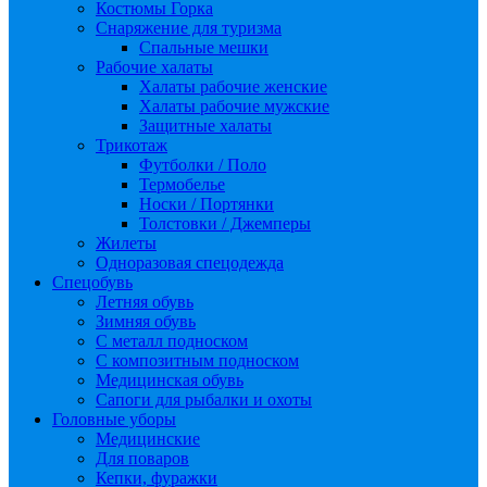
Костюмы Горка
Снаряжение для туризма
Спальные мешки
Рабочие халаты
Халаты рабочие женские
Халаты рабочие мужские
Защитные халаты
Трикотаж
Футболки / Поло
Термобелье
Носки / Портянки
Толстовки / Джемперы
Жилеты
Одноразовая спецодежда
Спецобувь
Летняя обувь
Зимняя обувь
С металл подноском
С композитным подноском
Медицинская обувь
Сапоги для рыбалки и охоты
Головные уборы
Медицинские
Для поваров
Кепки, фуражки