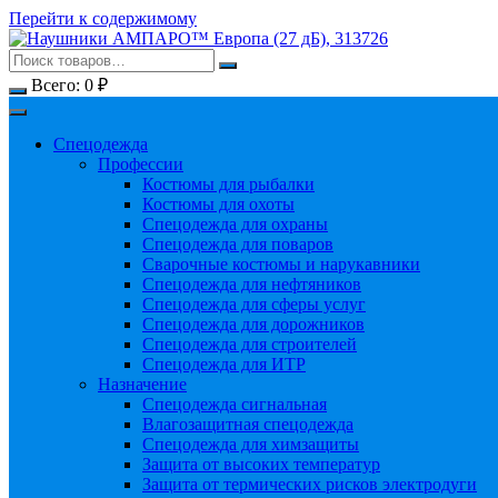
Перейти к содержимому
Всего:
0
₽
Спецодежда
Профессии
Костюмы для рыбалки
Костюмы для охоты
Спецодежда для охраны
Спецодежда для поваров
Сварочные костюмы и нарукавники
Спецодежда для нефтяников
Спецодежда для сферы услуг
Спецодежда для дорожников
Спецодежда для строителей
Спецодежда для ИТР
Назначение
Спецодежда сигнальная
Влагозащитная спецодежда
Спецодежда для химзащиты
Защита от высоких температур
Защита от термических рисков электродуги