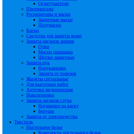
Огнетушители
Противогазы
Респираторы и маски
Защитные маски
Полумаски
Каски
Средства для защиты кожи
Защита органов зрения
Очки
Маски сварщика
Щитки защитные
Защита рук
Нарукавники
Защита от порезов
Жилеты сигнальные
Для высотных работ
Аптечки медицинские
Наколенники
Защита органов слуха
Наушники на каску
Беруши
Защита от электричества
Текстиль
Постельное белье
Комплекты постельного белья