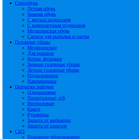
Спецобувь
Летняя обувь
Зимняя обувь
С металл подноском
С композитным подноском
Медицинская обувь
Сапоги для рыбалки и охоты
Головные уборы
Медицинские
Для поваров
Кепки, фуражки
Зимние головные уборы
Летние головные уборы
Подшлемники
Накомарники
Перчатки рабочие
Одноразовые
Трикотажные, х/б
Нитриловые
Краги
Рукавицы
Защита от вибрации
Защита от порезов
СИЗ
Пожарное оборудование