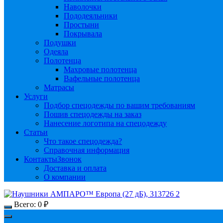
Наволочки
Пододеяльники
Простыни
Покрывала
Подушки
Одеяла
Полотенца
Махровые полотенца
Вафельные полотенца
Матрасы
Услуги
Подбор спецодежды по вашим требованиям
Пошив спецодежды на заказ
Нанесение логотипа на спецодежду
Статьи
Что такое спецодежда?
Справочная информация
Контакты
Звонок
Доставка и оплата
О компании
Всего:
0
₽