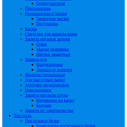
Огнетушители
Противогазы
Респираторы и маски
Защитные маски
Полумаски
Каски
Средства для защиты кожи
Защита органов зрения
Очки
Маски сварщика
Щитки защитные
Защита рук
Нарукавники
Защита от порезов
Жилеты сигнальные
Для высотных работ
Аптечки медицинские
Наколенники
Защита органов слуха
Наушники на каску
Беруши
Защита от электричества
Текстиль
Постельное белье
Комплекты постельного белья