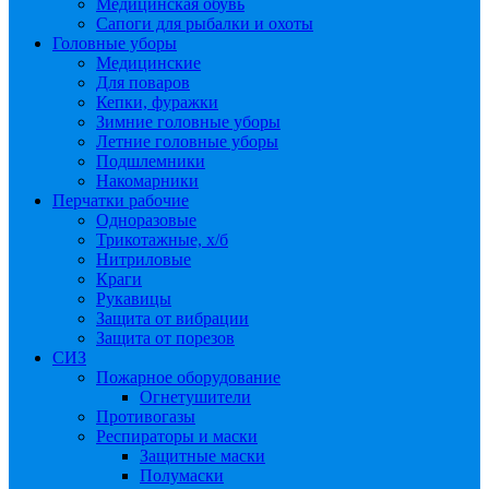
Медицинская обувь
Сапоги для рыбалки и охоты
Головные уборы
Медицинские
Для поваров
Кепки, фуражки
Зимние головные уборы
Летние головные уборы
Подшлемники
Накомарники
Перчатки рабочие
Одноразовые
Трикотажные, х/б
Нитриловые
Краги
Рукавицы
Защита от вибрации
Защита от порезов
СИЗ
Пожарное оборудование
Огнетушители
Противогазы
Респираторы и маски
Защитные маски
Полумаски