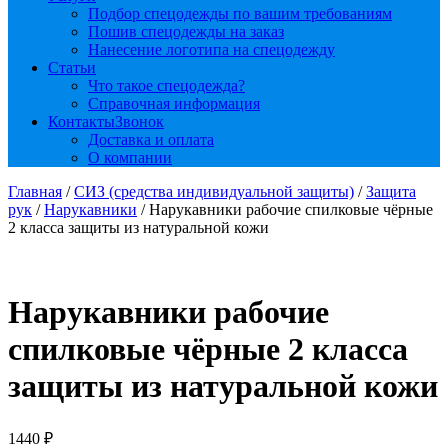
Подбор спецодежды по вашим требованиям
Пошив спецодежды на заказ
Нанесение логотипа на спецодежду
Статьи
Что такое спецодежда?
Справочная информация
Контакты
Звонок
Доставка и оплата
О компании
Главная
/
СИЗ (средства индивидуальной защиты)
/
Защита
рук
/
Нарукавники
/ Нарукавники рабочие спилковые чёрные
2 класса защиты из натуральной кожи
Нарукавники рабочие
спилковые чёрные 2 класса
защиты из натуральной кожи
1440
₽