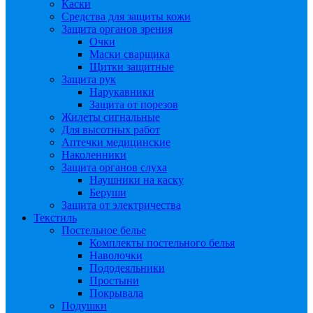
Каски
Средства для защиты кожи
Защита органов зрения
Очки
Маски сварщика
Щитки защитные
Защита рук
Нарукавники
Защита от порезов
Жилеты сигнальные
Для высотных работ
Аптечки медицинские
Наколенники
Защита органов слуха
Наушники на каску
Беруши
Защита от электричества
Текстиль
Постельное белье
Комплекты постельного белья
Наволочки
Пододеяльники
Простыни
Покрывала
Подушки