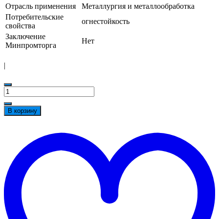
Отрасль применения
Металлургия и металлообработка
Потребительские
огнестойкость
свойства
Заключение
Нет
Минпромторга
|
Количество
товара
Нарукавники
В корзину
рабочие
спилковые
t
чёрные
w
2
класса
защиты
из
натуральной
кожи