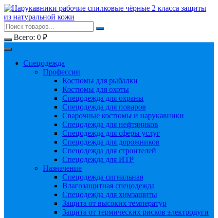
Перейти
к
содержимому
Всего:
0
₽
Спецодежда
Профессии
Костюмы для рыбалки
Костюмы для охоты
Спецодежда для охраны
Спецодежда для поваров
Сварочные костюмы и нарукавники
Спецодежда для нефтяников
Спецодежда для сферы услуг
Спецодежда для дорожников
Спецодежда для строителей
Спецодежда для ИТР
Назначение
Спецодежда сигнальная
Влагозащитная спецодежда
Спецодежда для химзащиты
Защита от высоких температур
Защита от термических рисков электродуги