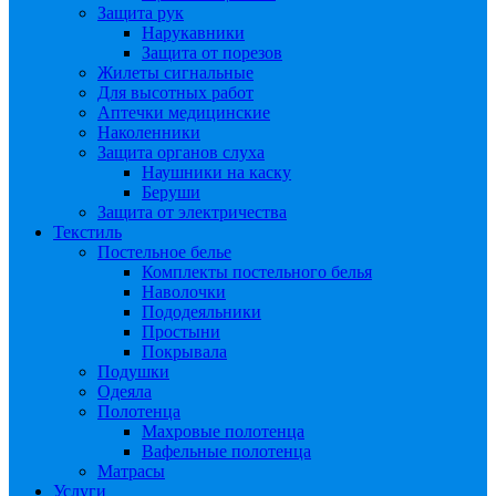
Защита рук
Нарукавники
Защита от порезов
Жилеты сигнальные
Для высотных работ
Аптечки медицинские
Наколенники
Защита органов слуха
Наушники на каску
Беруши
Защита от электричества
Текстиль
Постельное белье
Комплекты постельного белья
Наволочки
Пододеяльники
Простыни
Покрывала
Подушки
Одеяла
Полотенца
Махровые полотенца
Вафельные полотенца
Матрасы
Услуги