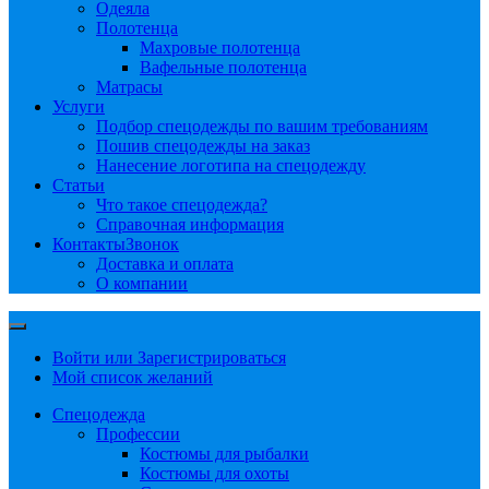
Одеяла
Полотенца
Махровые полотенца
Вафельные полотенца
Матрасы
Услуги
Подбор спецодежды по вашим требованиям
Пошив спецодежды на заказ
Нанесение логотипа на спецодежду
Статьи
Что такое спецодежда?
Справочная информация
Контакты
Звонок
Доставка и оплата
О компании
Войти или Зарегистрироваться
Мой список желаний
Спецодежда
Профессии
Костюмы для рыбалки
Костюмы для охоты