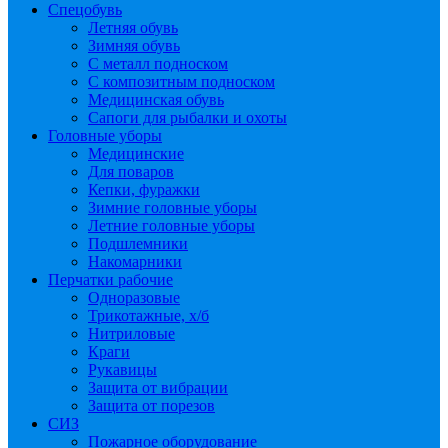
Спецобувь
Летняя обувь
Зимняя обувь
С металл подноском
С композитным подноском
Медицинская обувь
Сапоги для рыбалки и охоты
Головные уборы
Медицинские
Для поваров
Кепки, фуражки
Зимние головные уборы
Летние головные уборы
Подшлемники
Накомарники
Перчатки рабочие
Одноразовые
Трикотажные, х/б
Нитриловые
Краги
Рукавицы
Защита от вибрации
Защита от порезов
СИЗ
Пожарное оборудование