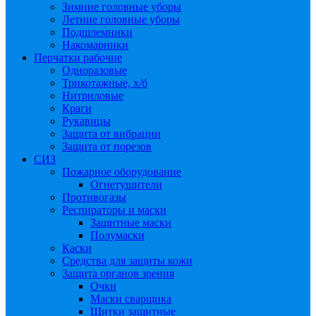
Зимние головные уборы
Летние головные уборы
Подшлемники
Накомарники
Перчатки рабочие
Одноразовые
Трикотажные, х/б
Нитриловые
Краги
Рукавицы
Защита от вибрации
Защита от порезов
СИЗ
Пожарное оборудование
Огнетушители
Противогазы
Респираторы и маски
Защитные маски
Полумаски
Каски
Средства для защиты кожи
Защита органов зрения
Очки
Маски сварщика
Щитки защитные