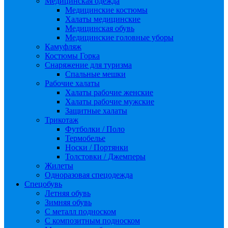
Медицинская одежда
Медицинские костюмы
Халаты медицинские
Медицинская обувь
Медицинские головные уборы
Камуфляж
Костюмы Горка
Снаряжение для туризма
Спальные мешки
Рабочие халаты
Халаты рабочие женские
Халаты рабочие мужские
Защитные халаты
Трикотаж
Футболки / Поло
Термобелье
Носки / Портянки
Толстовки / Джемперы
Жилеты
Одноразовая спецодежда
Спецобувь
Летняя обувь
Зимняя обувь
С металл подноском
С композитным подноском