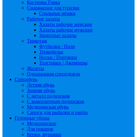
Костюмы Горка
Снаряжение для туризма
Спальные мешки
Рабочие халаты
Халаты рабочие женские
Халаты рабочие мужские
Защитные халаты
Трикотаж
Футболки / Поло
Термобелье
Носки / Портянки
Толстовки / Джемперы
Жилеты
Одноразовая спецодежда
Спецобувь
Летняя обувь
Зимняя обувь
С металл подноском
С композитным подноском
Медицинская обувь
Сапоги для рыбалки и охоты
Головные уборы
Медицинские
Для поваров
Кепки, фуражки