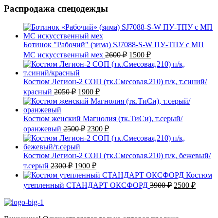
Распродажа спецодежды
Ботинок "Рабочий" (зима) SJ7088-S-W ПУ-ТПУ с МП
Первоначальная
Текущая
МС искусственный мех
2600
₽
1500
₽
цена
цена:
составляла
1500 ₽.
2600 ₽.
Костюм Легион-2 СОП (тк.Смесовая,210) п/к, т.синий/
Первоначальная
Текущая
красный
2050
₽
1900
₽
цена
цена:
составляла
1900 ₽.
2050 ₽.
Костюм женский Магнолия (тк.ТиСи), т.серый/
Первоначальная
Текущая
оранжевый
2500
₽
2300
₽
цена
цена:
составляла
2300 ₽.
2500 ₽.
Костюм Легион-2 СОП (тк.Смесовая,210) п/к, бежевый/
Первоначальная
Текущая
т.серый
2300
₽
1900
₽
цена
цена:
Костюм
составляла
1900 ₽.
Первоначаль
Текущ
утепленный СТАНДАРТ ОКСФОРД
3900
₽
2500
₽
2300 ₽.
цена
цена:
составляла
2500 ₽
3900 ₽.