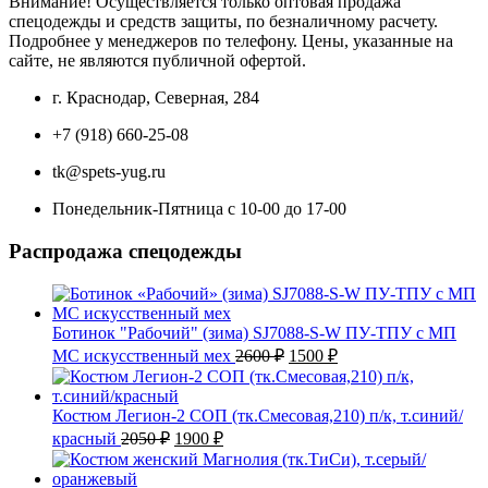
Внимание! Осуществляется только оптовая продажа
спецодежды и средств защиты, по безналичному расчету.
Подробнее у менеджеров по телефону. Цены, указанные на
сайте, не являются публичной офертой.
г. Краснодар, Северная, 284
+7 (918) 660-25-08
tk@spets-yug.ru
Понедельник-Пятница с 10-00 до 17-00
Распродажа спецодежды
Ботинок "Рабочий" (зима) SJ7088-S-W ПУ-ТПУ с МП
Первоначальная
Текущая
МС искусственный мех
2600
₽
1500
₽
цена
цена:
составляла
1500 ₽.
2600 ₽.
Костюм Легион-2 СОП (тк.Смесовая,210) п/к, т.синий/
Первоначальная
Текущая
красный
2050
₽
1900
₽
цена
цена:
составляла
1900 ₽.