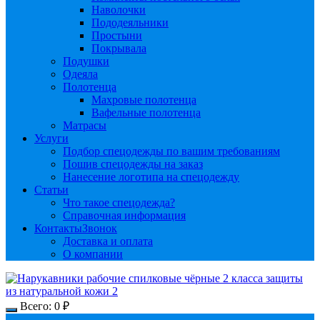
Наволочки
Пододеяльники
Простыни
Покрывала
Подушки
Одеяла
Полотенца
Махровые полотенца
Вафельные полотенца
Матрасы
Услуги
Подбор спецодежды по вашим требованиям
Пошив спецодежды на заказ
Нанесение логотипа на спецодежду
Статьи
Что такое спецодежда?
Справочная информация
Контакты
Звонок
Доставка и оплата
О компании
Всего:
0
₽