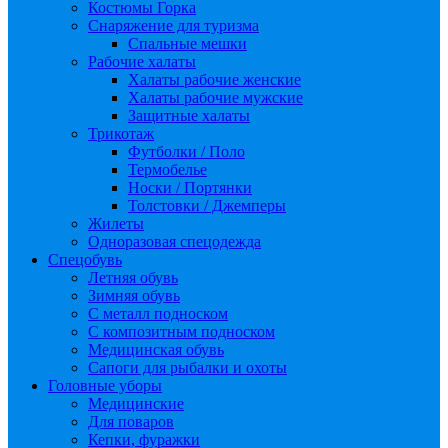
Костюмы Горка
Снаряжение для туризма
Спальные мешки
Рабочие халаты
Халаты рабочие женские
Халаты рабочие мужские
Защитные халаты
Трикотаж
Футболки / Поло
Термобелье
Носки / Портянки
Толстовки / Джемперы
Жилеты
Одноразовая спецодежда
Спецобувь
Летняя обувь
Зимняя обувь
С металл подноском
С композитным подноском
Медицинская обувь
Сапоги для рыбалки и охоты
Головные уборы
Медицинские
Для поваров
Кепки, фуражки