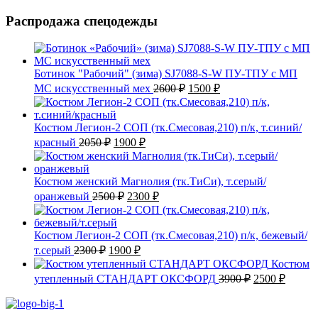
Распродажа спецодежды
Ботинок "Рабочий" (зима) SJ7088-S-W ПУ-ТПУ с МП
Первоначальная
Текущая
МС искусственный мех
2600
₽
1500
₽
цена
цена:
составляла
1500 ₽.
2600 ₽.
Костюм Легион-2 СОП (тк.Смесовая,210) п/к, т.синий/
Первоначальная
Текущая
красный
2050
₽
1900
₽
цена
цена:
составляла
1900 ₽.
2050 ₽.
Костюм женский Магнолия (тк.ТиСи), т.серый/
Первоначальная
Текущая
оранжевый
2500
₽
2300
₽
цена
цена:
составляла
2300 ₽.
2500 ₽.
Костюм Легион-2 СОП (тк.Смесовая,210) п/к, бежевый/
Первоначальная
Текущая
т.серый
2300
₽
1900
₽
цена
цена:
Костюм
составляла
1900 ₽.
Первоначаль
Текущ
утепленный СТАНДАРТ ОКСФОРД
3900
₽
2500
₽
2300 ₽.
цена
цена:
составляла
2500 ₽
3900 ₽.