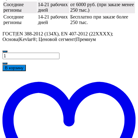
Соседние
14-21 рабочих
от 6000 руб. (при заказе менее
регионы
дней
250 тыс.)
Соседние
14-21 рабочих
Бесплатно при заказе более
регионы
дней
250 тыс.
ГОСТ|ЕN 388-2012 (134X), EN 407-2012 (22XXXX);
Основа|Kevlar®; Ценовой сегмент|Премиум
Количество
товара
Нарукавники
В корзину
Манипула™
Арамакс
t
Сливз
w
тяжелый
длина
560мм
(кевлар),
KV-
56