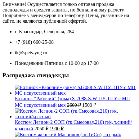
Внимание! Осуществляется только оптовая продажа
спецодежды и средств защиты, по безналичному расчету.
Подробнее у менеджеров по телефону. Цены, указанные на
сайте, не являются публичной офертой.
г. Краснодар, Северная, 284
+7 (918) 660-25-08
tk@spets-yug.ru
Понедельник-Пятница с 10-00 до 17-00
Распродажа спецодежды
Ботинок "Рабочий" (зима) SJ7088-S-W ПУ-ТПУ с МП
Первоначальная
Текущая
МС искусственный мех
2600
₽
1500
₽
цена
цена:
составляла
1500 ₽.
2600 ₽.
Костюм Легион-2 СОП (тк.Смесовая,210) п/к, т.синий/
Первоначальная
Текущая
красный
2050
₽
1900
₽
цена
цена:
составляла