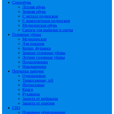
Спецобувь
Летняя обувь
Зимняя обувь
С металл подноском
С композитным подноском
Медицинская обувь
Сапоги для рыбалки и охоты
Головные уборы
Медицинские
Для поваров
Кепки, фуражки
Зимние головные уборы
Летние головные уборы
Подшлемники
Накомарники
Перчатки рабочие
Одноразовые
Трикотажные, х/б
Нитриловые
Краги
Рукавицы
Защита от вибрации
Защита от порезов
СИЗ
Пожарное оборудование