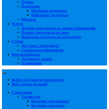
Одеяла
Полотенца
Махровые полотенца
Вафельные полотенца
Матрасы
Услуги
Подбор спецодежды по вашим требованиям
Пошив спецодежды на заказ
Нанесение логотипа на спецодежду
Статьи
Что такое спецодежда?
Справочная информация
Контакты
Звонок
Доставка и оплата
О компании
Войти или Зарегистрироваться
Мой список желаний
Спецодежда
Профессии
Костюмы для рыбалки
Костюмы для охоты