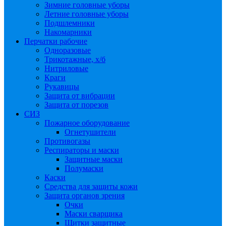
Зимние головные уборы
Летние головные уборы
Подшлемники
Накомарники
Перчатки рабочие
Одноразовые
Трикотажные, х/б
Нитриловые
Краги
Рукавицы
Защита от вибрации
Защита от порезов
СИЗ
Пожарное оборудование
Огнетушители
Противогазы
Респираторы и маски
Защитные маски
Полумаски
Каски
Средства для защиты кожи
Защита органов зрения
Очки
Маски сварщика
Щитки защитные