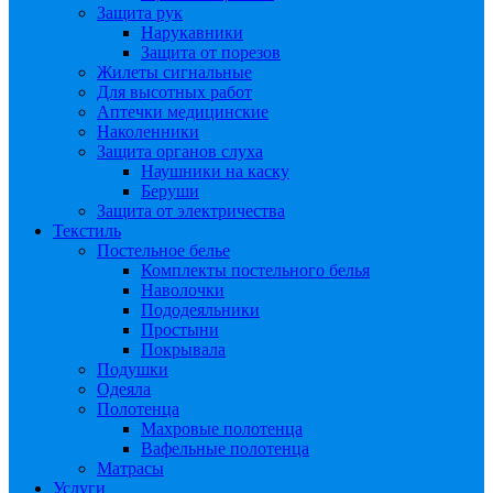
Защита рук
Нарукавники
Защита от порезов
Жилеты сигнальные
Для высотных работ
Аптечки медицинские
Наколенники
Защита органов слуха
Наушники на каску
Беруши
Защита от электричества
Текстиль
Постельное белье
Комплекты постельного белья
Наволочки
Пододеяльники
Простыни
Покрывала
Подушки
Одеяла
Полотенца
Махровые полотенца
Вафельные полотенца
Матрасы
Услуги