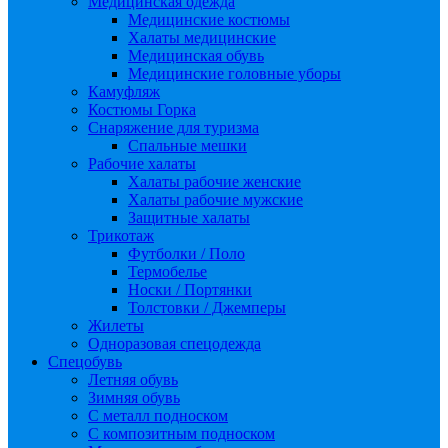
Медицинская одежда
Медицинские костюмы
Халаты медицинские
Медицинская обувь
Медицинские головные уборы
Камуфляж
Костюмы Горка
Снаряжение для туризма
Спальные мешки
Рабочие халаты
Халаты рабочие женские
Халаты рабочие мужские
Защитные халаты
Трикотаж
Футболки / Поло
Термобелье
Носки / Портянки
Толстовки / Джемперы
Жилеты
Одноразовая спецодежда
Спецобувь
Летняя обувь
Зимняя обувь
С металл подноском
С композитным подноском