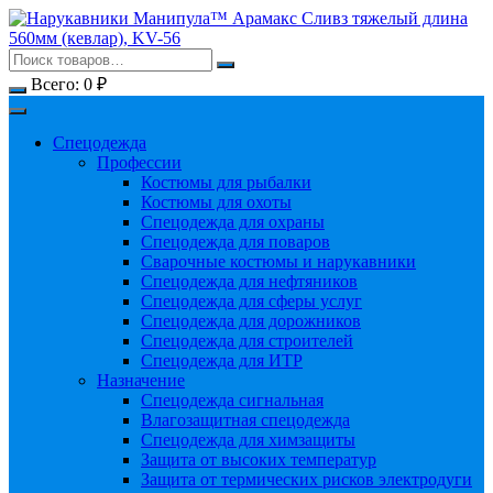
Перейти
к
содержимому
Всего:
0
₽
Спецодежда
Профессии
Костюмы для рыбалки
Костюмы для охоты
Спецодежда для охраны
Спецодежда для поваров
Сварочные костюмы и нарукавники
Спецодежда для нефтяников
Спецодежда для сферы услуг
Спецодежда для дорожников
Спецодежда для строителей
Спецодежда для ИТР
Назначение
Спецодежда сигнальная
Влагозащитная спецодежда
Спецодежда для химзащиты
Защита от высоких температур
Защита от термических рисков электродуги