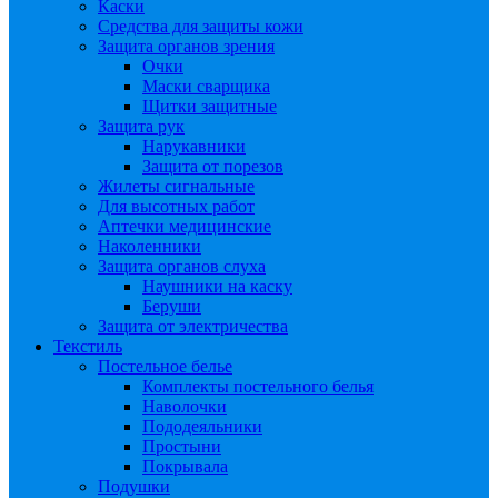
Каски
Средства для защиты кожи
Защита органов зрения
Очки
Маски сварщика
Щитки защитные
Защита рук
Нарукавники
Защита от порезов
Жилеты сигнальные
Для высотных работ
Аптечки медицинские
Наколенники
Защита органов слуха
Наушники на каску
Беруши
Защита от электричества
Текстиль
Постельное белье
Комплекты постельного белья
Наволочки
Пододеяльники
Простыни
Покрывала
Подушки