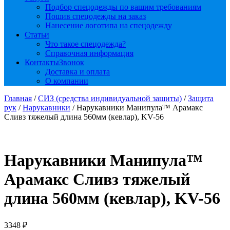
Подбор спецодежды по вашим требованиям
Пошив спецодежды на заказ
Нанесение логотипа на спецодежду
Статьи
Что такое спецодежда?
Справочная информация
Контакты
Звонок
Доставка и оплата
О компании
Главная
/
СИЗ (средства индивидуальной защиты)
/
Защита
рук
/
Нарукавники
/ Нарукавники Манипула™ Арамакс
Сливз тяжелый длина 560мм (кевлар), KV-56
Нарукавники Манипула™
Арамакс Сливз тяжелый
длина 560мм (кевлар), KV-56
3348
₽