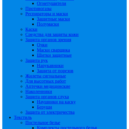
Огнетушители
Противогазы
Респираторы и маски
Защитные маски
Полумаски
Каски
Средства для защиты кожи
Защита органов зрения
Очки
Маски сварщика
Щитки защитные
Защита рук
Нарукавники
Защита от порезов
Жилеты сигнальные
Для высотных работ
Аптечки медицинские
Наколенники
Защита органов слуха
Наушники на каску
Беруши
Защита от электричества
Текстиль
Постельное белье
Комплекты постельного белья