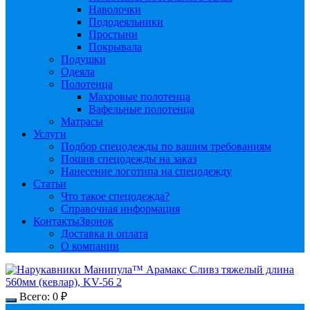
Наволочки
Пододеяльники
Простыни
Покрывала
Подушки
Одеяла
Полотенца
Махровые полотенца
Вафельные полотенца
Матрасы
Услуги
Подбор спецодежды по вашим требованиям
Пошив спецодежды на заказ
Нанесение логотипа на спецодежду
Статьи
Что такое спецодежда?
Справочная информация
Контакты
Звонок
Доставка и оплата
О компании
Всего:
0
₽