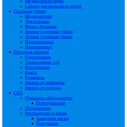
Медицинская обувь
Сапоги для рыбалки и охоты
Головные уборы
Медицинские
Для поваров
Кепки, фуражки
Зимние головные уборы
Летние головные уборы
Подшлемники
Накомарники
Перчатки рабочие
Одноразовые
Трикотажные, х/б
Нитриловые
Краги
Рукавицы
Защита от вибрации
Защита от порезов
СИЗ
Пожарное оборудование
Огнетушители
Противогазы
Респираторы и маски
Защитные маски
Полумаски