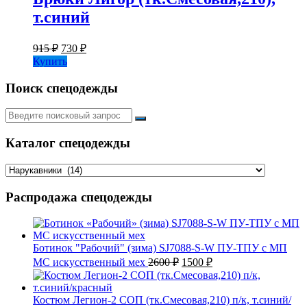
т.синий
Первоначальная
Текущая
915
₽
730
₽
цена
цена:
Купить
составляла
730 ₽.
915 ₽.
Поиск спецодежды
Искать:
Каталог спецодежды
Распродажа спецодежды
Ботинок "Рабочий" (зима) SJ7088-S-W ПУ-ТПУ с МП
Первоначальная
Текущая
МС искусственный мех
2600
₽
1500
₽
цена
цена:
составляла
1500 ₽.
2600 ₽.
Костюм Легион-2 СОП (тк.Смесовая,210) п/к, т.синий/