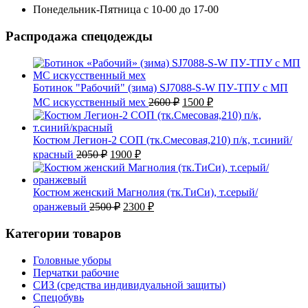
Понедельник-Пятница с 10-00 до 17-00
Распродажа спецодежды
Ботинок "Рабочий" (зима) SJ7088-S-W ПУ-ТПУ с МП
Первоначальная
Текущая
МС искусственный мех
2600
₽
1500
₽
цена
цена:
составляла
1500 ₽.
2600 ₽.
Костюм Легион-2 СОП (тк.Смесовая,210) п/к, т.синий/
Первоначальная
Текущая
красный
2050
₽
1900
₽
цена
цена:
составляла
1900 ₽.
2050 ₽.
Костюм женский Магнолия (тк.ТиСи), т.серый/
Первоначальная
Текущая
оранжевый
2500
₽
2300
₽
цена
цена:
составляла
2300 ₽.
Категории товаров
2500 ₽.
Головные уборы
Перчатки рабочие
СИЗ (средства индивидуальной защиты)
Спецобувь