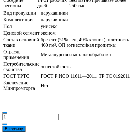
Соседние
14-21 рабочих
Бесплатно при заказе более
регионы
дней
250 тыс.
Вид продукции
нарукавники
Комплектация
нарукавники
Пол
унисекс
Ценовой сегмент
эконом
Состав основной
брезент (51% лен, 49% хлопок), плотность
ткани
460 гм², ОП (огнестойкая пропитка)
Отрасль
Металлургия и металлообработка
применения
Потребительские
огнестойкость
свойства
ГОСТ ТРТС
ГОСТ Р ИСО 11611—2011, ТР ТС 0192011
Заключение
Нет
Минпромторга
|
Количество
товара
Нарукавники
В корзину
брезентовые