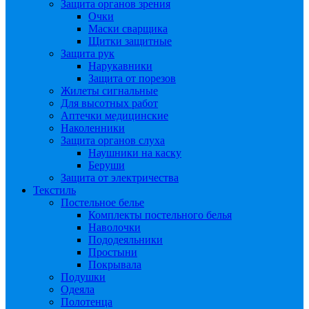
Защита органов зрения
Очки
Маски сварщика
Щитки защитные
Защита рук
Нарукавники
Защита от порезов
Жилеты сигнальные
Для высотных работ
Аптечки медицинские
Наколенники
Защита органов слуха
Наушники на каску
Беруши
Защита от электричества
Текстиль
Постельное белье
Комплекты постельного белья
Наволочки
Пододеяльники
Простыни
Покрывала
Подушки
Одеяла
Полотенца