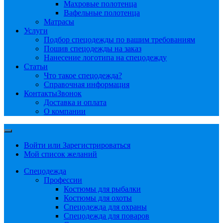
Махровые полотенца
Вафельные полотенца
Матрасы
Услуги
Подбор спецодежды по вашим требованиям
Пошив спецодежды на заказ
Нанесение логотипа на спецодежду
Статьи
Что такое спецодежда?
Справочная информация
Контакты
Звонок
Доставка и оплата
О компании
Войти или Зарегистрироваться
Мой список желаний
Спецодежда
Профессии
Костюмы для рыбалки
Костюмы для охоты
Спецодежда для охраны
Спецодежда для поваров