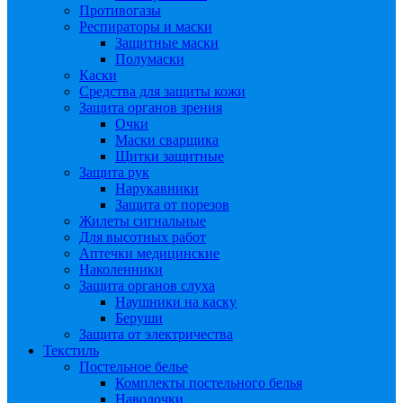
Противогазы
Респираторы и маски
Защитные маски
Полумаски
Каски
Средства для защиты кожи
Защита органов зрения
Очки
Маски сварщика
Щитки защитные
Защита рук
Нарукавники
Защита от порезов
Жилеты сигнальные
Для высотных работ
Аптечки медицинские
Наколенники
Защита органов слуха
Наушники на каску
Беруши
Защита от электричества
Текстиль
Постельное белье
Комплекты постельного белья
Наволочки