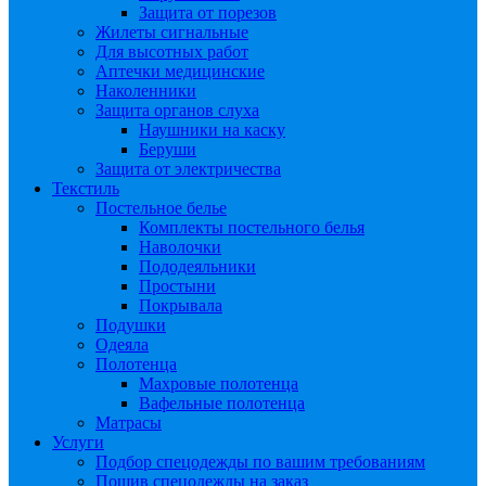
Защита от порезов
Жилеты сигнальные
Для высотных работ
Аптечки медицинские
Наколенники
Защита органов слуха
Наушники на каску
Беруши
Защита от электричества
Текстиль
Постельное белье
Комплекты постельного белья
Наволочки
Пододеяльники
Простыни
Покрывала
Подушки
Одеяла
Полотенца
Махровые полотенца
Вафельные полотенца
Матрасы
Услуги
Подбор спецодежды по вашим требованиям
Пошив спецодежды на заказ