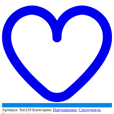
хаки
t
с
w
огнестойкой
пропиткой
Артикул:
Теп119
Категории:
Нарукавники
,
Спецодежда
,