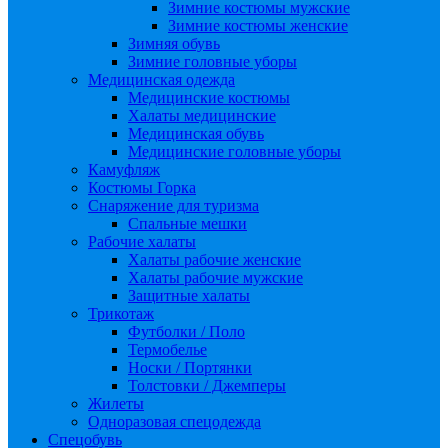
Зимние костюмы мужские
Зимние костюмы женские
Зимняя обувь
Зимние головные уборы
Медицинская одежда
Медицинские костюмы
Халаты медицинские
Медицинская обувь
Медицинские головные уборы
Камуфляж
Костюмы Горка
Снаряжение для туризма
Спальные мешки
Рабочие халаты
Халаты рабочие женские
Халаты рабочие мужские
Защитные халаты
Трикотаж
Футболки / Поло
Термобелье
Носки / Портянки
Толстовки / Джемперы
Жилеты
Одноразовая спецодежда
Спецобувь