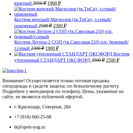
Первоначальная
Текущая
красный
2050
₽
1900
₽
цена
цена:
составляла
1900 ₽.
2050 ₽.
Костюм женский Магнолия (тк.ТиСи), т.серый/
Первоначальная
Текущая
оранжевый
2500
₽
2300
₽
цена
цена:
составляла
2300 ₽.
2500 ₽.
Костюм Легион-2 СОП (тк.Смесовая,210) п/к, бежевый/
Первоначальная
Текущая
т.серый
2300
₽
1900
₽
цена
цена:
Костюм
составляла
1900 ₽.
Первоначаль
Текущ
утепленный СТАНДАРТ ОКСФОРД
3900
₽
2500
₽
2300 ₽.
цена
цена:
составляла
2500 ₽
3900 ₽.
Внимание! Осуществляется только оптовая продажа
спецодежды и средств защиты, по безналичному расчету.
Подробнее у менеджеров по телефону. Цены, указанные на
сайте, не являются публичной офертой.
г. Краснодар, Северная, 284
+7 (918) 660-25-08
tk@spets-yug.ru