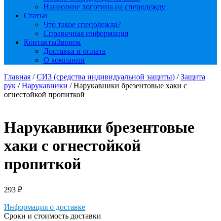
Нанесение логотипа на спецодежду
Статьи
Что такое спецодежда?
Справочная информация
Контакты
Звонок
Доставка и оплата
О компании
Главная
/
СИЗ (средства индивидуальной защиты)
/
Защита
рук
/
Нарукавники
/ Нарукавники брезентовые хаки с
огнестойкой пропиткой
Нарукавники брезентовые
хаки с огнестойкой
пропиткой
293
₽
Информация о доставке
Сроки и стоимость доставки