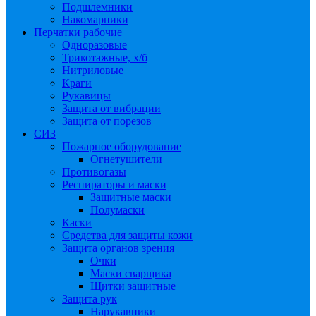
Подшлемники
Накомарники
Перчатки рабочие
Одноразовые
Трикотажные, х/б
Нитриловые
Краги
Рукавицы
Защита от вибрации
Защита от порезов
СИЗ
Пожарное оборудование
Огнетушители
Противогазы
Респираторы и маски
Защитные маски
Полумаски
Каски
Средства для защиты кожи
Защита органов зрения
Очки
Маски сварщика
Щитки защитные
Защита рук
Нарукавники