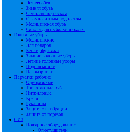
Летняя обувь
Зимняя обувь
С металл подноском
С композитным подноском
Медицинская обувь
Сапоги для рыбалки и охоты
Головные уборы
Медицинские
Для поваров
Кепки, фуражки
Зимние головные уборы
Летние головные уборы
Подшлемники
Накомарники
Перчатки рабочие
Одноразовые
Трикотажные, х/б
Нитриловые
Краги
Рукавицы
Защита от вибрации
Защита от порезов
СИЗ
Пожарное оборудование
Огнетушители