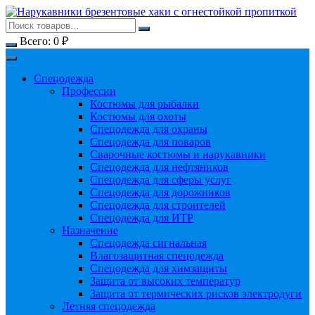
Перейти
к
содержимому
Всего:
0
₽
Спецодежда
Профессии
Костюмы для рыбалки
Костюмы для охоты
Спецодежда для охраны
Спецодежда для поваров
Сварочные костюмы и нарукавники
Спецодежда для нефтяников
Спецодежда для сферы услуг
Спецодежда для дорожников
Спецодежда для строителей
Спецодежда для ИТР
Назначение
Спецодежда сигнальная
Влагозащитная спецодежда
Спецодежда для химзащиты
Защита от высоких температур
Защита от термических рисков электродуги
Летняя спецодежда