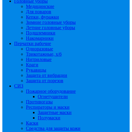
Головные уборы
Медицинские
Для поваров
Кепки, фуражки
Зимние головные уборы
Летние головные уборы
Подшлемники
Накомарники
Перчатки рабочие
Одноразовые
Трикотажные, х/б
Нитриловые
Краги
Рукавицы
Защита от вибрации
Защита от порезов
СИЗ
Пожарное оборудование
Огнетушители
Противогазы
Респираторы и маски
Защитные маски
Полумаски
Каски
Средства для защиты кожи