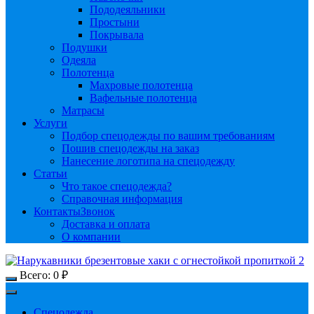
Пододеяльники
Простыни
Покрывала
Подушки
Одеяла
Полотенца
Махровые полотенца
Вафельные полотенца
Матрасы
Услуги
Подбор спецодежды по вашим требованиям
Пошив спецодежды на заказ
Нанесение логотипа на спецодежду
Статьи
Что такое спецодежда?
Справочная информация
Контакты
Звонок
Доставка и оплата
О компании
Всего:
0
₽
Спецодежда