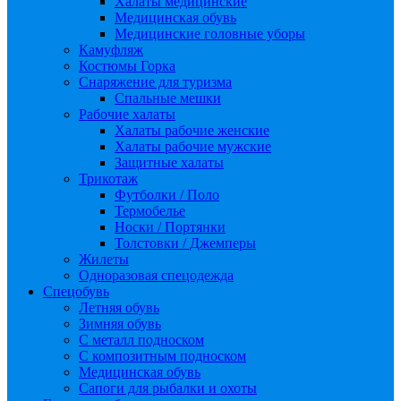
Халаты медицинские
Медицинская обувь
Медицинские головные уборы
Камуфляж
Костюмы Горка
Снаряжение для туризма
Спальные мешки
Рабочие халаты
Халаты рабочие женские
Халаты рабочие мужские
Защитные халаты
Трикотаж
Футболки / Поло
Термобелье
Носки / Портянки
Толстовки / Джемперы
Жилеты
Одноразовая спецодежда
Спецобувь
Летняя обувь
Зимняя обувь
С металл подноском
С композитным подноском
Медицинская обувь
Сапоги для рыбалки и охоты