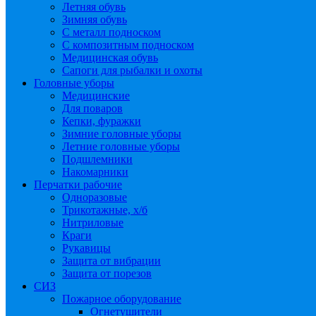
Летняя обувь
Зимняя обувь
С металл подноском
С композитным подноском
Медицинская обувь
Сапоги для рыбалки и охоты
Головные уборы
Медицинские
Для поваров
Кепки, фуражки
Зимние головные уборы
Летние головные уборы
Подшлемники
Накомарники
Перчатки рабочие
Одноразовые
Трикотажные, х/б
Нитриловые
Краги
Рукавицы
Защита от вибрации
Защита от порезов
СИЗ
Пожарное оборудование
Огнетушители