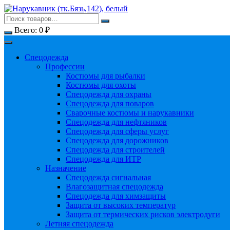
Перейти
к
содержимому
Всего:
0
₽
Спецодежда
Профессии
Костюмы для рыбалки
Костюмы для охоты
Спецодежда для охраны
Спецодежда для поваров
Сварочные костюмы и нарукавники
Спецодежда для нефтяников
Спецодежда для сферы услуг
Спецодежда для дорожников
Спецодежда для строителей
Спецодежда для ИТР
Назначение
Спецодежда сигнальная
Влагозащитная спецодежда
Спецодежда для химзащиты
Защита от высоких температур
Защита от термических рисков электродуги
Летняя спецодежда