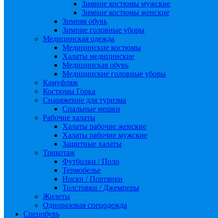
Зимние костюмы мужские
Зимние костюмы женские
Зимняя обувь
Зимние головные уборы
Медицинская одежда
Медицинские костюмы
Халаты медицинские
Медицинская обувь
Медицинские головные уборы
Камуфляж
Костюмы Горка
Снаряжение для туризма
Спальные мешки
Рабочие халаты
Халаты рабочие женские
Халаты рабочие мужские
Защитные халаты
Трикотаж
Футболки / Поло
Термобелье
Носки / Портянки
Толстовки / Джемперы
Жилеты
Одноразовая спецодежда
Спецобувь