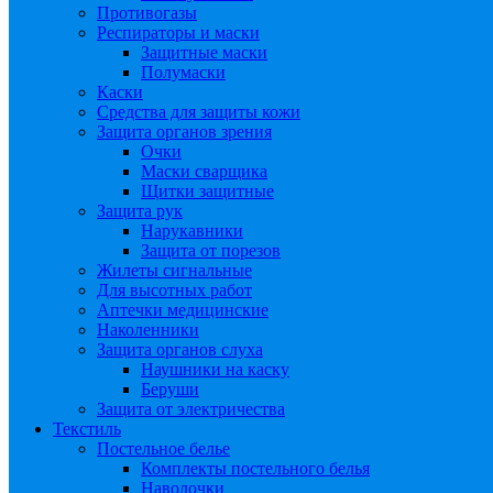
Противогазы
Респираторы и маски
Защитные маски
Полумаски
Каски
Средства для защиты кожи
Защита органов зрения
Очки
Маски сварщика
Щитки защитные
Защита рук
Нарукавники
Защита от порезов
Жилеты сигнальные
Для высотных работ
Аптечки медицинские
Наколенники
Защита органов слуха
Наушники на каску
Беруши
Защита от электричества
Текстиль
Постельное белье
Комплекты постельного белья
Наволочки