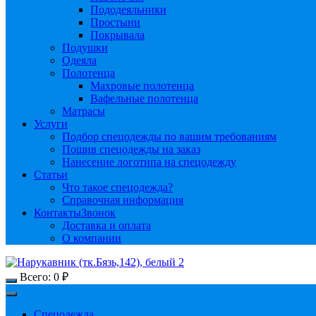
Пододеяльники
Простыни
Покрывала
Подушки
Одеяла
Полотенца
Махровые полотенца
Вафельные полотенца
Матрасы
Услуги
Подбор спецодежды по вашим требованиям
Пошив спецодежды на заказ
Нанесение логотипа на спецодежду
Статьи
Что такое спецодежда?
Справочная информация
Контакты
Звонок
Доставка и оплата
О компании
Всего:
0
₽
Спецодежда