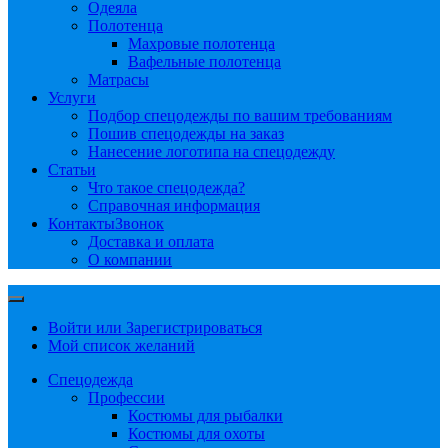
Одеяла
Полотенца
Махровые полотенца
Вафельные полотенца
Матрасы
Услуги
Подбор спецодежды по вашим требованиям
Пошив спецодежды на заказ
Нанесение логотипа на спецодежду
Статьи
Что такое спецодежда?
Справочная информация
Контакты
Звонок
Доставка и оплата
О компании
Войти или Зарегистрироваться
Мой список желаний
Спецодежда
Профессии
Костюмы для рыбалки
Костюмы для охоты