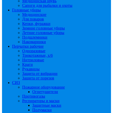
Медицинская обувь
Сапоги для рыбалки и охоты
Головные уборы
Медицинские
Для поваров
Кепки, фуражки
Зимние головные уборы
Летние головные уборы
Подшлемники
Накомарники
Перчатки рабочие
Одноразовые
Трикотажные, х/б
Нитриловые
Краги
Рукавицы
Защита от вибрации
Защита от порезов
СИЗ
Пожарное оборудование
Огнетушители
Противогазы
Респираторы и маски
Защитные маски
Полумаски