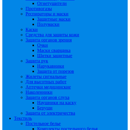
Огнетушители
Противогазы
Респираторы и маски
Защитные маски
Полумаски
Каски
Средства для защиты кожи
Защита органов зрения
Очки
Маски сварщика
Щитки защитные
Защита рук
Нарукавники
Защита от порезов
Жилеты сигнальные
Для высотных работ
Аптечки медицинские
Наколенники
Защита органов слуха
Наушники на каску
Беруши
Защита от электричества
Текстиль
Постельное белье
Комплекты постельного белья