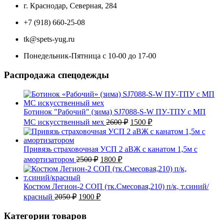
г. Краснодар, Северная, 284
+7 (918) 660-25-08
tk@spets-yug.ru
Понедельник-Пятница с 10-00 до 17-00
Распродажа спецодежды
Ботинок "Рабочий" (зима) SJ7088-S-W ПУ-ТПУ с МП
Первоначальная
Текущая
МС искусственный мех
2600
₽
1500
₽
цена
цена:
составляла
1500 ₽.
2600 ₽.
Привязь страховочная УСП 2 аВЖ с канатом 1,5м с
Первоначальная
Текущая
амортизатором
2500
₽
1800
₽
цена
цена:
составляла
1800 ₽.
2500 ₽.
Костюм Легион-2 СОП (тк.Смесовая,210) п/к, т.синий/
Первоначальная
Текущая
красный
2050
₽
1900
₽
цена
цена:
составляла
1900 ₽.
Категории товаров