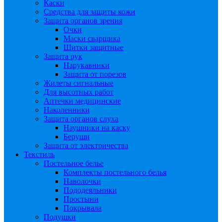
Каски
Средства для защиты кожи
Защита органов зрения
Очки
Маски сварщика
Щитки защитные
Защита рук
Нарукавники
Защита от порезов
Жилеты сигнальные
Для высотных работ
Аптечки медицинские
Наколенники
Защита органов слуха
Наушники на каску
Беруши
Защита от электричества
Текстиль
Постельное белье
Комплекты постельного белья
Наволочки
Пододеяльники
Простыни
Покрывала
Подушки