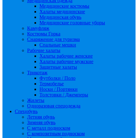
Медицинская одежда
Медицинские костюмы
Халаты медицинские
Медицинская обувь
Медицинские головные уборы
Камуфляж
Костюмы Горка
Снаряжение для туризма
Спальные мешки
Рабочие халаты
Халаты рабочие женские
Халаты рабочие мужские
Защитные халаты
Трикотаж
Футболки / Поло
Термобелье
Носки / Портянки
Толстовки / Джемперы
Жилеты
Одноразовая спецодежда
Спецобувь
Летняя обувь
Зимняя обувь
С металл подноском
С композитным подноском