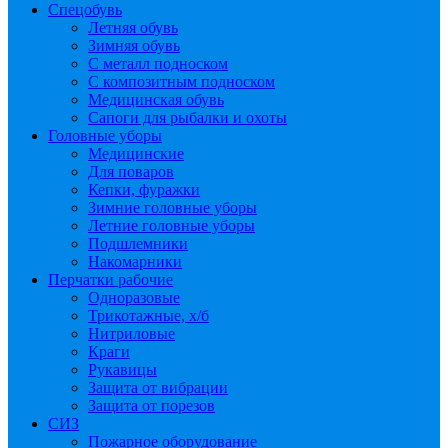
Спецобувь
Летняя обувь
Зимняя обувь
С металл подноском
С композитным подноском
Медицинская обувь
Сапоги для рыбалки и охоты
Головные уборы
Медицинские
Для поваров
Кепки, фуражки
Зимние головные уборы
Летние головные уборы
Подшлемники
Накомарники
Перчатки рабочие
Одноразовые
Трикотажные, х/б
Нитриловые
Краги
Рукавицы
Защита от вибрации
Защита от порезов
СИЗ
Пожарное оборудование