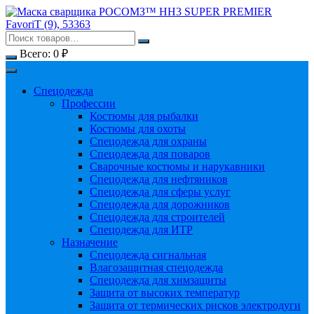
Перейти
к
содержимому
Всего:
0
₽
Спецодежда
Профессии
Костюмы для рыбалки
Костюмы для охоты
Спецодежда для охраны
Спецодежда для поваров
Сварочные костюмы и нарукавники
Спецодежда для нефтяников
Спецодежда для сферы услуг
Спецодежда для дорожников
Спецодежда для строителей
Спецодежда для ИТР
Назначение
Спецодежда сигнальная
Влагозащитная спецодежда
Спецодежда для химзащиты
Защита от высоких температур
Защита от термических рисков электродуги