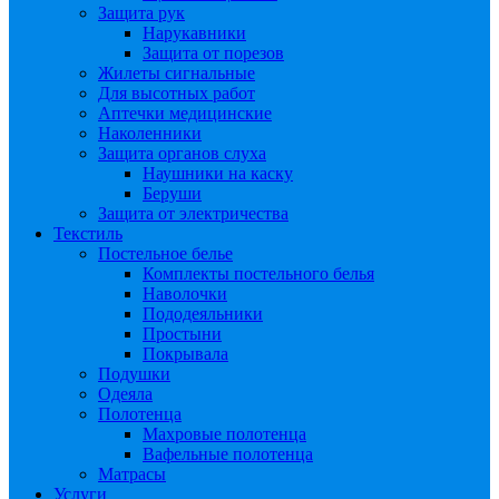
Защита рук
Нарукавники
Защита от порезов
Жилеты сигнальные
Для высотных работ
Аптечки медицинские
Наколенники
Защита органов слуха
Наушники на каску
Беруши
Защита от электричества
Текстиль
Постельное белье
Комплекты постельного белья
Наволочки
Пододеяльники
Простыни
Покрывала
Подушки
Одеяла
Полотенца
Махровые полотенца
Вафельные полотенца
Матрасы
Услуги