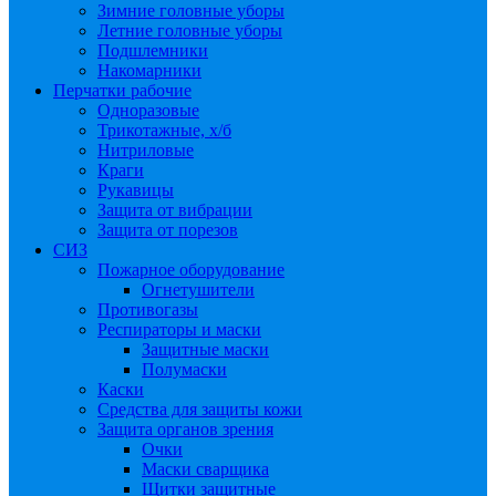
Зимние головные уборы
Летние головные уборы
Подшлемники
Накомарники
Перчатки рабочие
Одноразовые
Трикотажные, х/б
Нитриловые
Краги
Рукавицы
Защита от вибрации
Защита от порезов
СИЗ
Пожарное оборудование
Огнетушители
Противогазы
Респираторы и маски
Защитные маски
Полумаски
Каски
Средства для защиты кожи
Защита органов зрения
Очки
Маски сварщика
Щитки защитные