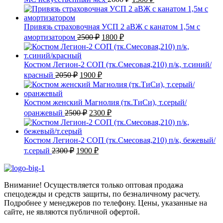
цена
цена:
составляла
1500 ₽.
2600 ₽.
Привязь страховочная УСП 2 аВЖ с канатом 1,5м с
Первоначальная
Текущая
амортизатором
2500
₽
1800
₽
цена
цена:
составляла
1800 ₽.
2500 ₽.
Костюм Легион-2 СОП (тк.Смесовая,210) п/к, т.синий/
Первоначальная
Текущая
красный
2050
₽
1900
₽
цена
цена:
составляла
1900 ₽.
2050 ₽.
Костюм женский Магнолия (тк.ТиСи), т.серый/
Первоначальная
Текущая
оранжевый
2500
₽
2300
₽
цена
цена:
составляла
2300 ₽.
2500 ₽.
Костюм Легион-2 СОП (тк.Смесовая,210) п/к, бежевый/
Первоначальная
Текущая
т.серый
2300
₽
1900
₽
цена
цена:
составляла
1900 ₽.
2300 ₽.
Внимание! Осуществляется только оптовая продажа
спецодежды и средств защиты, по безналичному расчету.
Подробнее у менеджеров по телефону. Цены, указанные на
сайте, не являются публичной офертой.