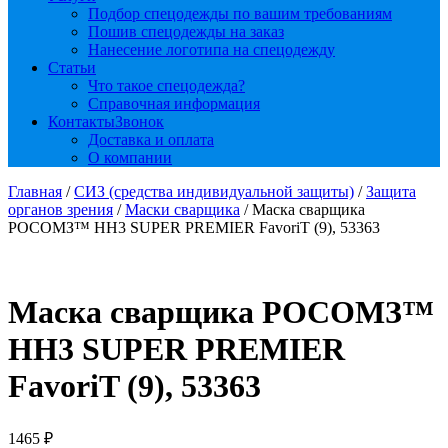
Подбор спецодежды по вашим требованиям
Пошив спецодежды на заказ
Нанесение логотипа на спецодежду
Статьи
Что такое спецодежда?
Справочная информация
Контакты
Звонок
Доставка и оплата
О компании
Главная
/
СИЗ (средства индивидуальной защиты)
/
Защита
органов зрения
/
Маски сварщика
/ Маска сварщика
РОСОМЗ™ НН3 SUPER PREMIER FavoriT (9), 53363
Маска сварщика РОСОМЗ™
НН3 SUPER PREMIER
FavoriT (9), 53363
1465
₽