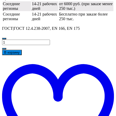
Соседние
14-21 рабочих
от 6000 руб. (при заказе менее
регионы
дней
250 тыс.)
Соседние
14-21 рабочих
Бесплатно при заказе более
регионы
дней
250 тыс.
ГОСТ|ГОСТ 12.4.238-2007, EN 166, EN 175
Количество
товара
Маска
В корзину
сварщика
РОСОМЗ™
t
НН3
w
SUPER
PREMIER
FavoriT
(9),
53363