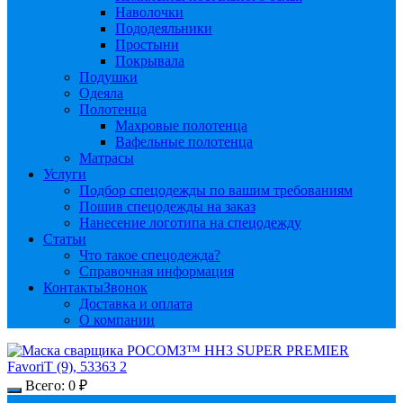
Наволочки
Пододеяльники
Простыни
Покрывала
Подушки
Одеяла
Полотенца
Махровые полотенца
Вафельные полотенца
Матрасы
Услуги
Подбор спецодежды по вашим требованиям
Пошив спецодежды на заказ
Нанесение логотипа на спецодежду
Статьи
Что такое спецодежда?
Справочная информация
Контакты
Звонок
Доставка и оплата
О компании
Всего:
0
₽