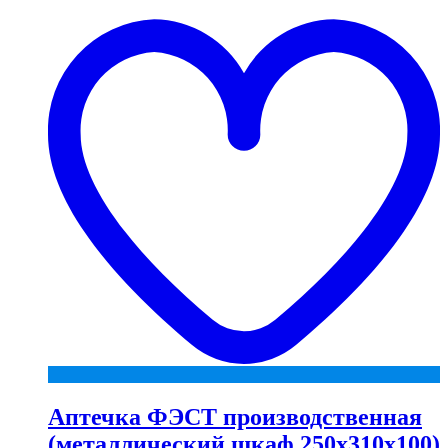
t
w
Аптечка ФЭСТ производственная
(металлический шкаф 250х310х100)