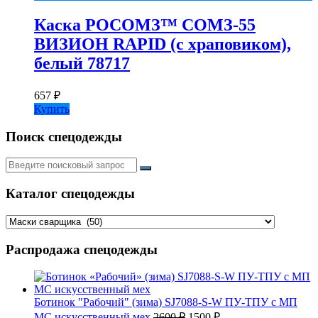
Каска РОСОМЗ™ СОМЗ-55
ВИЗИОН RAPID (с храповиком),
белый 78717
657
₽
Купить
Поиск спецодежды
Искать:
Каталог спецодежды
Распродажа спецодежды
Ботинок "Рабочий" (зима) SJ7088-S-W ПУ-ТПУ с МП
Первоначальная
Текущая
МС искусственный мех
2600
₽
1500
₽