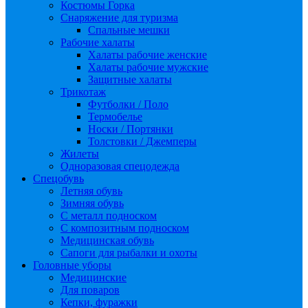
Костюмы Горка
Снаряжение для туризма
Спальные мешки
Рабочие халаты
Халаты рабочие женские
Халаты рабочие мужские
Защитные халаты
Трикотаж
Футболки / Поло
Термобелье
Носки / Портянки
Толстовки / Джемперы
Жилеты
Одноразовая спецодежда
Спецобувь
Летняя обувь
Зимняя обувь
С металл подноском
С композитным подноском
Медицинская обувь
Сапоги для рыбалки и охоты
Головные уборы
Медицинские
Для поваров
Кепки, фуражки