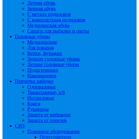
Летняя обувь
Зимняя обувь
С металл подноском
С композитным подноском
Медицинская обувь
Сапоги для рыбалки и охоты
Головные уборы
Медицинские
Для поваров
Кепки, фуражки
Зимние головные уборы
Летние головные уборы
Подшлемники
Накомарники
Перчатки рабочие
Одноразовые
Трикотажные, х/б
Нитриловые
Краги
Рукавицы
Защита от вибрации
Защита от порезов
СИЗ
Пожарное оборудование
Огнетушители