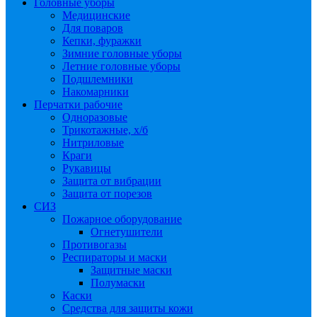
Головные уборы
Медицинские
Для поваров
Кепки, фуражки
Зимние головные уборы
Летние головные уборы
Подшлемники
Накомарники
Перчатки рабочие
Одноразовые
Трикотажные, х/б
Нитриловые
Краги
Рукавицы
Защита от вибрации
Защита от порезов
СИЗ
Пожарное оборудование
Огнетушители
Противогазы
Респираторы и маски
Защитные маски
Полумаски
Каски
Средства для защиты кожи