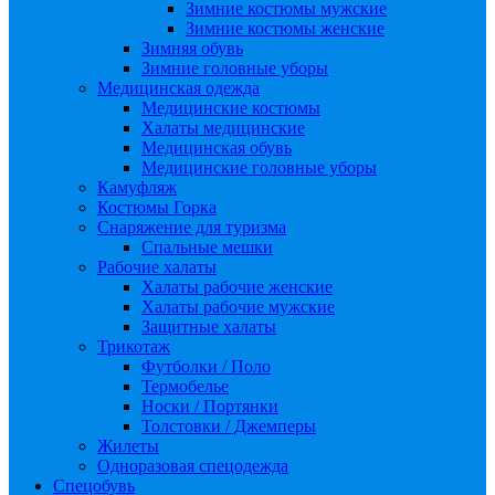
Зимние костюмы мужские
Зимние костюмы женские
Зимняя обувь
Зимние головные уборы
Медицинская одежда
Медицинские костюмы
Халаты медицинские
Медицинская обувь
Медицинские головные уборы
Камуфляж
Костюмы Горка
Снаряжение для туризма
Спальные мешки
Рабочие халаты
Халаты рабочие женские
Халаты рабочие мужские
Защитные халаты
Трикотаж
Футболки / Поло
Термобелье
Носки / Портянки
Толстовки / Джемперы
Жилеты
Одноразовая спецодежда
Спецобувь