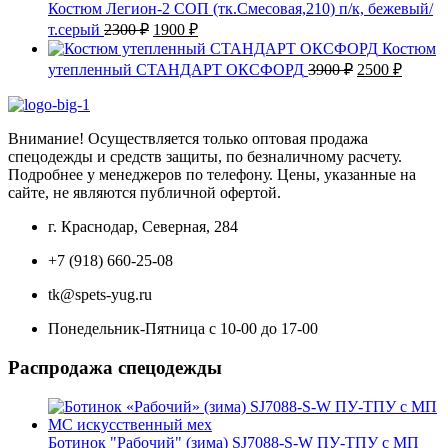
2500 ₽.
Костюм Легион-2 СОП (тк.Смесовая,210) п/к, бежевый/
Первоначальная
Текущая
т.серый
2300
₽
1900
₽
цена
цена:
Костюм
составляла
1900 ₽.
Первоначаль
Текущ
утепленный СТАНДАРТ ОКСФОРД
3900
₽
2500
₽
2300 ₽.
цена
цена:
составляла
2500 ₽
3900 ₽.
Внимание! Осуществляется только оптовая продажа
спецодежды и средств защиты, по безналичному расчету.
Подробнее у менеджеров по телефону. Цены, указанные на
сайте, не являются публичной офертой.
г. Краснодар, Северная, 284
+7 (918) 660-25-08
tk@spets-yug.ru
Понедельник-Пятница с 10-00 до 17-00
Распродажа спецодежды
Ботинок "Рабочий" (зима) SJ7088-S-W ПУ-ТПУ с МП