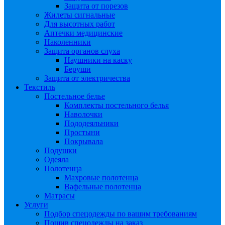
Защита от порезов
Жилеты сигнальные
Для высотных работ
Аптечки медицинские
Наколенники
Защита органов слуха
Наушники на каску
Беруши
Защита от электричества
Текстиль
Постельное белье
Комплекты постельного белья
Наволочки
Пододеяльники
Простыни
Покрывала
Подушки
Одеяла
Полотенца
Махровые полотенца
Вафельные полотенца
Матрасы
Услуги
Подбор спецодежды по вашим требованиям
Пошив спецодежды на заказ