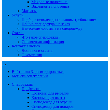
Махровые полотенца
Вафельные полотенца
Матрасы
Услуги
Подбор спецодежды по вашим требованиям
Пошив спецодежды на заказ
Нанесение логотипа на спецодежду
Статьи
Что такое спецодежда?
Справочная информация
Контакты
Звонок
Доставка и оплата
О компании
Войти или Зарегистрироваться
Мой список желаний
Спецодежда
Профессии
Костюмы для рыбалки
Костюмы для охоты
Спецодежда для охраны
Спецодежда для поваров