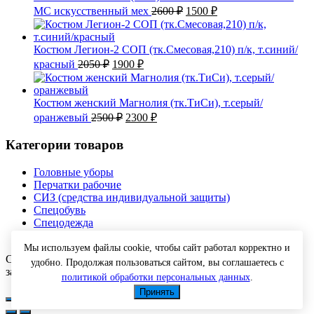
Первоначальная
Текущая
МС искусственный мех
2600
₽
1500
₽
цена
цена:
составляла
1500 ₽.
2600 ₽.
Костюм Легион-2 СОП (тк.Смесовая,210) п/к, т.синий/
Первоначальная
Текущая
красный
2050
₽
1900
₽
цена
цена:
составляла
1900 ₽.
2050 ₽.
Костюм женский Магнолия (тк.ТиСи), т.серый/
Первоначальная
Текущая
оранжевый
2500
₽
2300
₽
цена
цена:
составляла
2300 ₽.
Категории товаров
2500 ₽.
Головные уборы
Перчатки рабочие
СИЗ (средства индивидуальной защиты)
Спецобувь
Спецодежда
Текстиль
Мы используем файлы cookie, чтобы сайт работал корректно и
Copyright © 2026 Спецодежда оптом с доставкой. Все права
удобно. Продолжая пользоваться сайтом, вы соглашаетесь с
защищены.
политикой обработки персональных данных
.
Принять