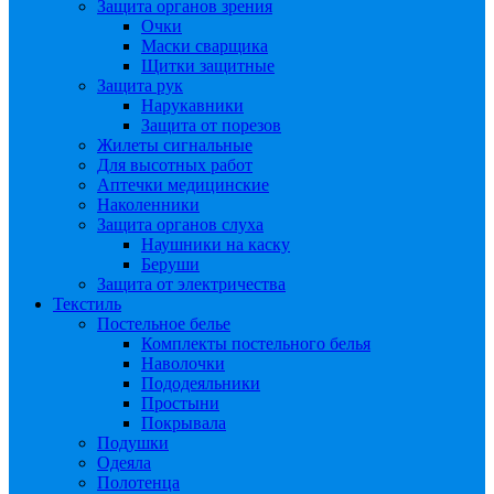
Защита органов зрения
Очки
Маски сварщика
Щитки защитные
Защита рук
Нарукавники
Защита от порезов
Жилеты сигнальные
Для высотных работ
Аптечки медицинские
Наколенники
Защита органов слуха
Наушники на каску
Беруши
Защита от электричества
Текстиль
Постельное белье
Комплекты постельного белья
Наволочки
Пододеяльники
Простыни
Покрывала
Подушки
Одеяла
Полотенца