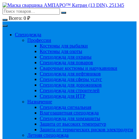
Перейти
к
содержимому
Всего:
0
₽
Спецодежда
Профессии
Костюмы для рыбалки
Костюмы для охоты
Спецодежда для охраны
Спецодежда для поваров
Сварочные костюмы и нарукавники
Спецодежда для нефтяников
Спецодежда для сферы услуг
Спецодежда для дорожников
Спецодежда для строителей
Спецодежда для ИТР
Назначение
Спецодежда сигнальная
Влагозащитная спецодежда
Спецодежда для химзащиты
Защита от высоких температур
Защита от термических рисков электродуги
Летняя спецодежда