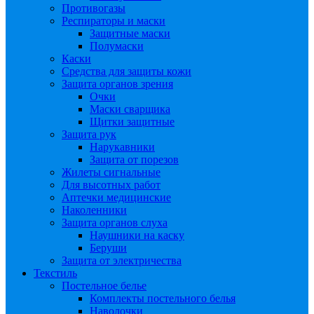
Противогазы
Респираторы и маски
Защитные маски
Полумаски
Каски
Средства для защиты кожи
Защита органов зрения
Очки
Маски сварщика
Щитки защитные
Защита рук
Нарукавники
Защита от порезов
Жилеты сигнальные
Для высотных работ
Аптечки медицинские
Наколенники
Защита органов слуха
Наушники на каску
Беруши
Защита от электричества
Текстиль
Постельное белье
Комплекты постельного белья
Наволочки