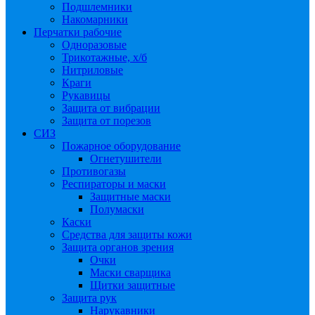
Подшлемники
Накомарники
Перчатки рабочие
Одноразовые
Трикотажные, х/б
Нитриловые
Краги
Рукавицы
Защита от вибрации
Защита от порезов
СИЗ
Пожарное оборудование
Огнетушители
Противогазы
Респираторы и маски
Защитные маски
Полумаски
Каски
Средства для защиты кожи
Защита органов зрения
Очки
Маски сварщика
Щитки защитные
Защита рук
Нарукавники