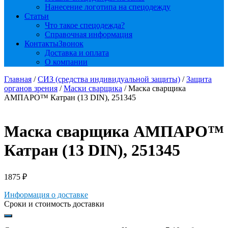
Нанесение логотипа на спецодежду
Статьи
Что такое спецодежда?
Справочная информация
Контакты
Звонок
Доставка и оплата
О компании
Главная
/
СИЗ (средства индивидуальной защиты)
/
Защита
органов зрения
/
Маски сварщика
/ Маска сварщика
АМПАРО™ Катран (13 DIN), 251345
Маска сварщика АМПАРО™
Катран (13 DIN), 251345
1875
₽
Информация о доставке
Сроки и стоимость доставки