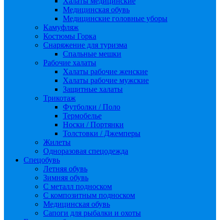
Халаты медицинские
Медицинская обувь
Медицинские головные уборы
Камуфляж
Костюмы Горка
Снаряжение для туризма
Спальные мешки
Рабочие халаты
Халаты рабочие женские
Халаты рабочие мужские
Защитные халаты
Трикотаж
Футболки / Поло
Термобелье
Носки / Портянки
Толстовки / Джемперы
Жилеты
Одноразовая спецодежда
Спецобувь
Летняя обувь
Зимняя обувь
С металл подноском
С композитным подноском
Медицинская обувь
Сапоги для рыбалки и охоты