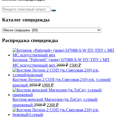
Искать:
Каталог спецодежды
Распродажа спецодежды
Ботинок "Рабочий" (зима) SJ7088-S-W ПУ-ТПУ с МП
Первоначальная
Текущая
МС искусственный мех
2600
₽
1500
₽
цена
цена:
составляла
1500 ₽.
2600 ₽.
Костюм Легион-2 СОП (тк.Смесовая,210) п/к, т.синий/
Первоначальная
Текущая
красный
2050
₽
1900
₽
цена
цена:
составляла
1900 ₽.
2050 ₽.
Костюм женский Магнолия (тк.ТиСи), т.серый/
Первоначальная
Текущая
оранжевый
2500
₽
2300
₽
цена
цена:
составляла
2300 ₽.