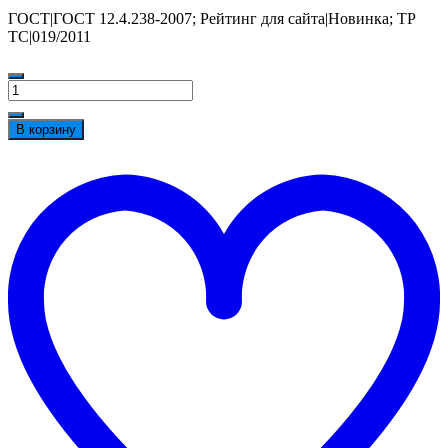
ГОСТ|ГОСТ 12.4.238-2007; Рейтинг для сайта|Новинка; ТР
ТС|019/2011
Количество
товара
Маска
В корзину
сварщика
АМПАРО™
t
Катран
w
(13
DIN),
251345