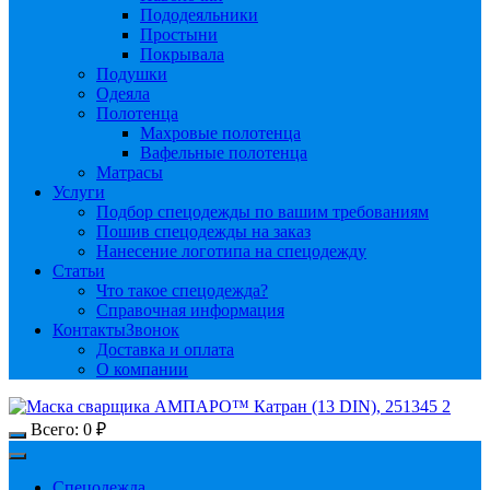
Пододеяльники
Простыни
Покрывала
Подушки
Одеяла
Полотенца
Махровые полотенца
Вафельные полотенца
Матрасы
Услуги
Подбор спецодежды по вашим требованиям
Пошив спецодежды на заказ
Нанесение логотипа на спецодежду
Статьи
Что такое спецодежда?
Справочная информация
Контакты
Звонок
Доставка и оплата
О компании
Всего:
0
₽
Спецодежда