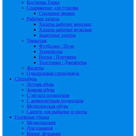
Костюмы Горка
Снаряжение для туризма
Спальные мешки
Рабочие халаты
Халаты рабочие женские
Халаты рабочие мужские
Защитные халаты
Трикотаж
Футболки / Поло
Термобелье
Носки / Портянки
Толстовки / Джемперы
Жилеты
Одноразовая спецодежда
Спецобувь
Летняя обувь
Зимняя обувь
С металл подноском
С композитным подноском
Медицинская обувь
Сапоги для рыбалки и охоты
Головные уборы
Медицинские
Для поваров
Кепки, фуражки