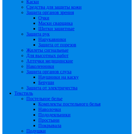
Каски
Средства для защиты кожи
Защита органов зрения
Очки
Маски сварщика
Щитки защитные
Защита рук
Нарукавники
Защита от порезов
Жилеты сигнальные
Для высотных работ
Аптечки медицинские
Наколенники
Защита органов слуха
Наушники на каску
Беруши
Защита от электричества
Текстиль
Постельное белье
Комплекты постельного белья
Наволочки
Пододеяльники
Простыни
Покрывала
Подушки