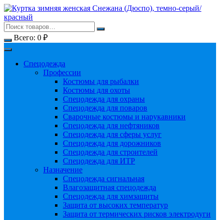
Перейти
к
содержимому
Всего:
0
₽
Спецодежда
Профессии
Костюмы для рыбалки
Костюмы для охоты
Спецодежда для охраны
Спецодежда для поваров
Сварочные костюмы и нарукавники
Спецодежда для нефтяников
Спецодежда для сферы услуг
Спецодежда для дорожников
Спецодежда для строителей
Спецодежда для ИТР
Назначение
Спецодежда сигнальная
Влагозащитная спецодежда
Спецодежда для химзащиты
Защита от высоких температур
Защита от термических рисков электродуги