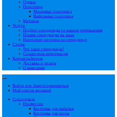
Одеяла
Полотенца
Махровые полотенца
Вафельные полотенца
Матрасы
Услуги
Подбор спецодежды по вашим требованиям
Пошив спецодежды на заказ
Нанесение логотипа на спецодежду
Статьи
Что такое спецодежда?
Справочная информация
Контакты
Звонок
Доставка и оплата
О компании
Войти или Зарегистрироваться
Мой список желаний
Спецодежда
Профессии
Костюмы для рыбалки
Костюмы для охоты