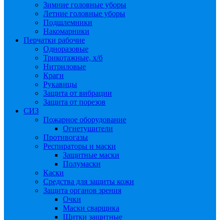
Зимние головные уборы
Летние головные уборы
Подшлемники
Накомарники
Перчатки рабочие
Одноразовые
Трикотажные, х/б
Нитриловые
Краги
Рукавицы
Защита от вибрации
Защита от порезов
СИЗ
Пожарное оборудование
Огнетушители
Противогазы
Респираторы и маски
Защитные маски
Полумаски
Каски
Средства для защиты кожи
Защита органов зрения
Очки
Маски сварщика
Щитки защитные