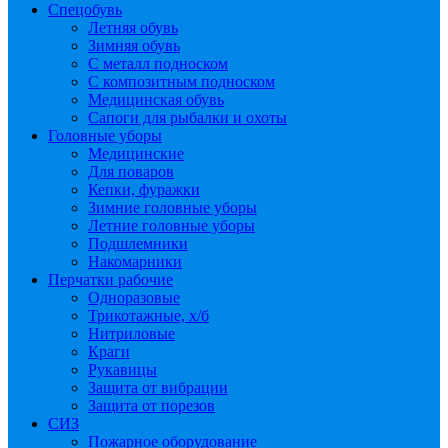
Спецобувь
Летняя обувь
Зимняя обувь
С металл подноском
С композитным подноском
Медицинская обувь
Сапоги для рыбалки и охоты
Головные уборы
Медицинские
Для поваров
Кепки, фуражки
Зимние головные уборы
Летние головные уборы
Подшлемники
Накомарники
Перчатки рабочие
Одноразовые
Трикотажные, х/б
Нитриловые
Краги
Рукавицы
Защита от вибрации
Защита от порезов
СИЗ
Пожарное оборудование