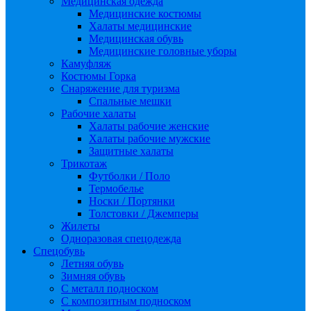
Медицинская одежда
Медицинские костюмы
Халаты медицинские
Медицинская обувь
Медицинские головные уборы
Камуфляж
Костюмы Горка
Снаряжение для туризма
Спальные мешки
Рабочие халаты
Халаты рабочие женские
Халаты рабочие мужские
Защитные халаты
Трикотаж
Футболки / Поло
Термобелье
Носки / Портянки
Толстовки / Джемперы
Жилеты
Одноразовая спецодежда
Спецобувь
Летняя обувь
Зимняя обувь
С металл подноском
С композитным подноском