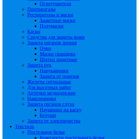
Огнетушители
Противогазы
Респираторы и маски
Защитные маски
Полумаски
Каски
Средства для защиты кожи
Защита органов зрения
Очки
Маски сварщика
Щитки защитные
Защита рук
Нарукавники
Защита от порезов
Жилеты сигнальные
Для высотных работ
Аптечки медицинские
Наколенники
Защита органов слуха
Наушники на каску
Беруши
Защита от электричества
Текстиль
Постельное белье
Комплекты постельного белья