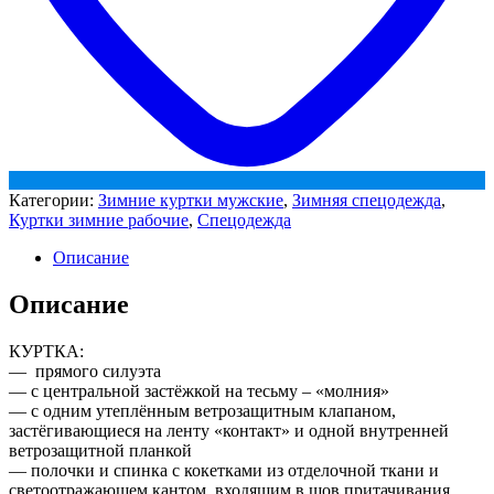
Категории:
Зимние куртки мужские
,
Зимняя спецодежда
,
Куртки зимние рабочие
,
Спецодежда
Описание
Описание
КУРТКА:
— прямого силуэта
— с центральной застёжкой на тесьму – «молния»
— с одним утеплённым ветрозащитным клапаном,
застёгивающиеся на ленту «контакт» и одной внутренней
ветрозащитной планкой
— полочки и спинка с кокетками из отделочной ткани и
светоотражающем кантом, входящим в шов притачивания