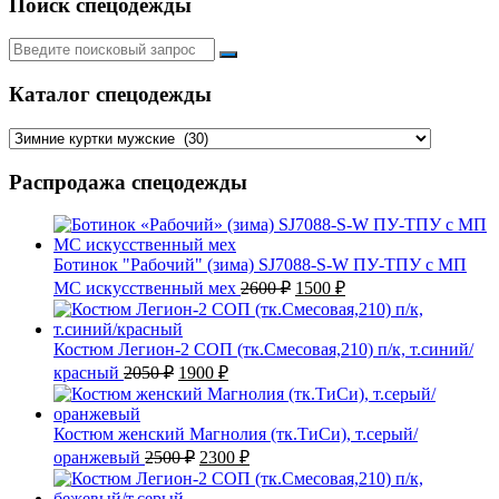
Поиск спецодежды
Искать:
Каталог спецодежды
Распродажа спецодежды
Ботинок "Рабочий" (зима) SJ7088-S-W ПУ-ТПУ с МП
Первоначальная
Текущая
МС искусственный мех
2600
₽
1500
₽
цена
цена:
составляла
1500 ₽.
2600 ₽.
Костюм Легион-2 СОП (тк.Смесовая,210) п/к, т.синий/
Первоначальная
Текущая
красный
2050
₽
1900
₽
цена
цена:
составляла
1900 ₽.
2050 ₽.
Костюм женский Магнолия (тк.ТиСи), т.серый/
Первоначальная
Текущая
оранжевый
2500
₽
2300
₽
цена
цена:
составляла
2300 ₽.