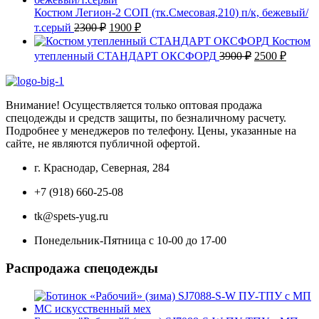
2500 ₽.
Костюм Легион-2 СОП (тк.Смесовая,210) п/к, бежевый/
Первоначальная
Текущая
т.серый
2300
₽
1900
₽
цена
цена:
Костюм
составляла
1900 ₽.
Первоначаль
Текущ
утепленный СТАНДАРТ ОКСФОРД
3900
₽
2500
₽
2300 ₽.
цена
цена:
составляла
2500 ₽
3900 ₽.
Внимание! Осуществляется только оптовая продажа
спецодежды и средств защиты, по безналичному расчету.
Подробнее у менеджеров по телефону. Цены, указанные на
сайте, не являются публичной офертой.
г. Краснодар, Северная, 284
+7 (918) 660-25-08
tk@spets-yug.ru
Понедельник-Пятница с 10-00 до 17-00
Распродажа спецодежды