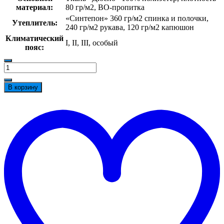
материал:
80 гр/м2, ВО-пропитка
«Синтепон» 360 гр/м2 спинка и полочки,
Утеплитель:
240 гр/м2 рукава, 120 гр/м2 капюшон
Климатический
I, II, III, особый
пояс:
Количество
товара
Куртка
В корзину
зимняя
женская
t
Снежана
w
(Дюспо),
темно-
серый/
красный