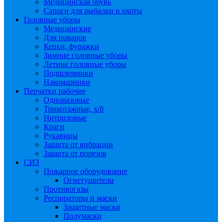
Медицинская обувь
Сапоги для рыбалки и охоты
Головные уборы
Медицинские
Для поваров
Кепки, фуражки
Зимние головные уборы
Летние головные уборы
Подшлемники
Накомарники
Перчатки рабочие
Одноразовые
Трикотажные, х/б
Нитриловые
Краги
Рукавицы
Защита от вибрации
Защита от порезов
СИЗ
Пожарное оборудование
Огнетушители
Противогазы
Респираторы и маски
Защитные маски
Полумаски