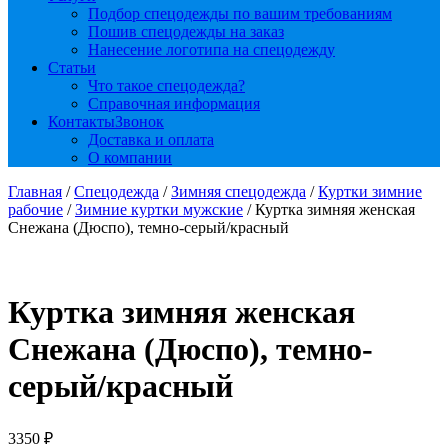
Подбор спецодежды по вашим требованиям
Пошив спецодежды на заказ
Нанесение логотипа на спецодежду
Статьи
Что такое спецодежда?
Справочная информация
Контакты
Звонок
Доставка и оплата
О компании
Главная
/
Спецодежда
/
Зимняя спецодежда
/
Куртки зимние
рабочие
/
Зимние куртки мужские
/ Куртка зимняя женская
Снежана (Дюспо), темно-серый/красный
Куртка зимняя женская
Снежана (Дюспо), темно-
серый/красный
3350
₽