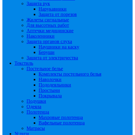
Защита рук
Нарукавники
Защита от порезов
Жилеты сигнальные
Для высотных работ
Аптечки медицинские
Наколенники
Защита органов слуха
Наушники на каску
Беруши
Защита от электричества
Текстиль
Постельное белье
Комплекты постельного белья
Наволочки
Пододеяльники
Простыни
Покрывала
Подушки
Одеяла
Полотенца
Махровые полотенца
Вафельные полотенца
Матрасы
Услуги