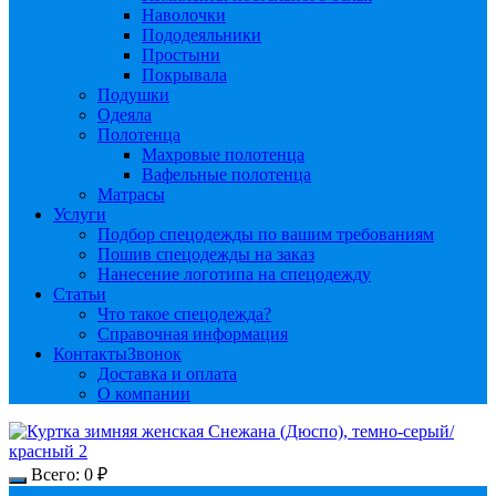
Наволочки
Пододеяльники
Простыни
Покрывала
Подушки
Одеяла
Полотенца
Махровые полотенца
Вафельные полотенца
Матрасы
Услуги
Подбор спецодежды по вашим требованиям
Пошив спецодежды на заказ
Нанесение логотипа на спецодежду
Статьи
Что такое спецодежда?
Справочная информация
Контакты
Звонок
Доставка и оплата
О компании
Всего:
0
₽