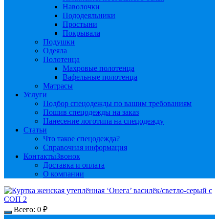
Наволочки
Пододеяльники
Простыни
Покрывала
Подушки
Одеяла
Полотенца
Махровые полотенца
Вафельные полотенца
Матрасы
Услуги
Подбор спецодежды по вашим требованиям
Пошив спецодежды на заказ
Нанесение логотипа на спецодежду
Статьи
Что такое спецодежда?
Справочная информация
Контакты
Звонок
Доставка и оплата
О компании
Всего:
0
₽