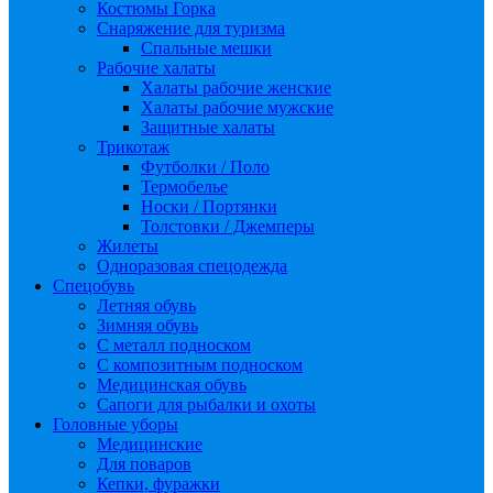
Костюмы Горка
Снаряжение для туризма
Спальные мешки
Рабочие халаты
Халаты рабочие женские
Халаты рабочие мужские
Защитные халаты
Трикотаж
Футболки / Поло
Термобелье
Носки / Портянки
Толстовки / Джемперы
Жилеты
Одноразовая спецодежда
Спецобувь
Летняя обувь
Зимняя обувь
С металл подноском
С композитным подноском
Медицинская обувь
Сапоги для рыбалки и охоты
Головные уборы
Медицинские
Для поваров
Кепки, фуражки