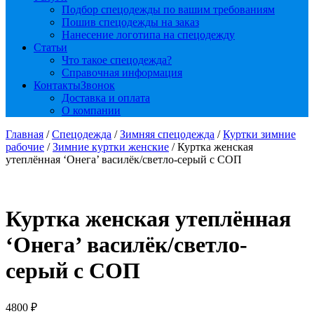
Подбор спецодежды по вашим требованиям
Пошив спецодежды на заказ
Нанесение логотипа на спецодежду
Статьи
Что такое спецодежда?
Справочная информация
Контакты
Звонок
Доставка и оплата
О компании
Главная
/
Спецодежда
/
Зимняя спецодежда
/
Куртки зимние
рабочие
/
Зимние куртки женские
/ Куртка женская
утеплённая ‘Онега’ василёк/светло-серый с СОП
Куртка женская утеплённая
‘Онега’ василёк/светло-
серый с СОП
4800
₽