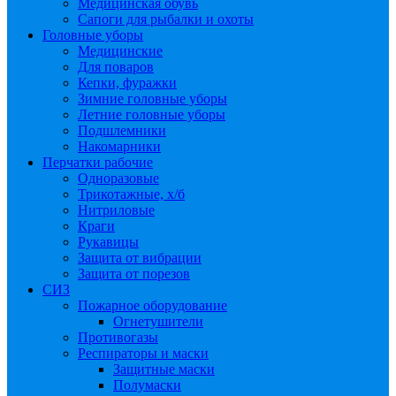
Медицинская обувь
Сапоги для рыбалки и охоты
Головные уборы
Медицинские
Для поваров
Кепки, фуражки
Зимние головные уборы
Летние головные уборы
Подшлемники
Накомарники
Перчатки рабочие
Одноразовые
Трикотажные, х/б
Нитриловые
Краги
Рукавицы
Защита от вибрации
Защита от порезов
СИЗ
Пожарное оборудование
Огнетушители
Противогазы
Респираторы и маски
Защитные маски
Полумаски