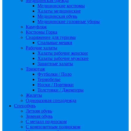
Медицинская одежда
Медицинские костюмы
Халаты медицинские
Медицинская обувь
Медицинские головные уборы
Камуфляж
Костюмы Горка
Снаряжение для туризма
Спальные мешки
Рабочие халаты
Халаты рабочие женские
Халаты рабочие мужские
Защитные халаты
Трикотаж
Футболки / Поло
Термобелье
Носки / Портянки
Толстовки / Джемперы
Жилеты
Одноразовая спецодежда
Спецобувь
Летняя обувь
Зимняя обувь
С металл подноском
С композитным подноском