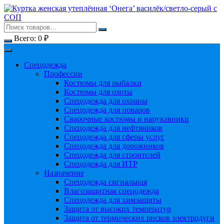
Перейти
к
содержимому
Всего:
0
₽
Спецодежда
Профессии
Костюмы для рыбалки
Костюмы для охоты
Спецодежда для охраны
Спецодежда для поваров
Сварочные костюмы и нарукавники
Спецодежда для нефтяников
Спецодежда для сферы услуг
Спецодежда для дорожников
Спецодежда для строителей
Спецодежда для ИТР
Назначение
Спецодежда сигнальная
Влагозащитная спецодежда
Спецодежда для химзащиты
Защита от высоких температур
Защита от термических рисков электродуги