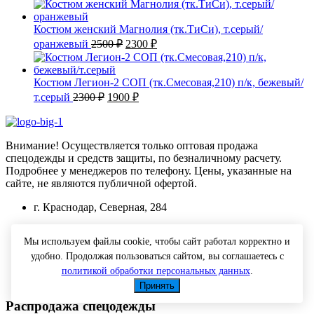
цена
цена:
составляла
1900 ₽.
2050 ₽.
Костюм женский Магнолия (тк.ТиСи), т.серый/
Первоначальная
Текущая
оранжевый
2500
₽
2300
₽
цена
цена:
составляла
2300 ₽.
2500 ₽.
Костюм Легион-2 СОП (тк.Смесовая,210) п/к, бежевый/
Первоначальная
Текущая
т.серый
2300
₽
1900
₽
цена
цена:
составляла
1900 ₽.
2300 ₽.
Внимание! Осуществляется только оптовая продажа
спецодежды и средств защиты, по безналичному расчету.
Подробнее у менеджеров по телефону. Цены, указанные на
сайте, не являются публичной офертой.
г. Краснодар, Северная, 284
+7 (918) 660-25-08
Мы используем файлы cookie, чтобы сайт работал корректно и
tk@spets-yug.ru
удобно. Продолжая пользоваться сайтом, вы соглашаетесь с
политикой обработки персональных данных
.
Понедельник-Пятница с 10-00 до 17-00
Принять
Распродажа спецодежды