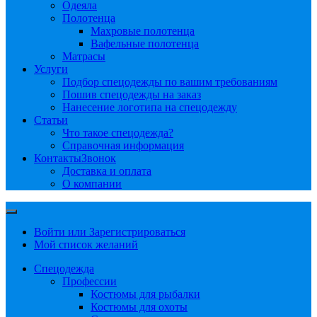
Одеяла
Полотенца
Махровые полотенца
Вафельные полотенца
Матрасы
Услуги
Подбор спецодежды по вашим требованиям
Пошив спецодежды на заказ
Нанесение логотипа на спецодежду
Статьи
Что такое спецодежда?
Справочная информация
Контакты
Звонок
Доставка и оплата
О компании
Войти или Зарегистрироваться
Мой список желаний
Спецодежда
Профессии
Костюмы для рыбалки
Костюмы для охоты