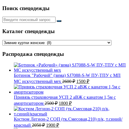
Поиск спецодежды
Искать:
Каталог спецодежды
Распродажа спецодежды
Ботинок "Рабочий" (зима) SJ7088-S-W ПУ-ТПУ с МП
Первоначальная
Текущая
МС искусственный мех
2600
₽
1500
₽
цена
цена:
составляла
1500 ₽.
2600 ₽.
Привязь страховочная УСП 2 аВЖ с канатом 1,5м с
Первоначальная
Текущая
амортизатором
2500
₽
1800
₽
цена
цена:
составляла
1800 ₽.
2500 ₽.
Костюм Легион-2 СОП (тк.Смесовая,210) п/к, т.синий/
Первоначальная
Текущая
красный
2050
₽
1900
₽