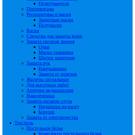
Огнетушители
Противогазы
Респираторы и маски
Защитные маски
Полумаски
Каски
Средства для защиты кожи
Защита органов зрения
Очки
Маски сварщика
Щитки защитные
Защита рук
Нарукавники
Защита от порезов
Жилеты сигнальные
Для высотных работ
Аптечки медицинские
Наколенники
Защита органов слуха
Наушники на каску
Беруши
Защита от электричества
Текстиль
Постельное белье
Комплекты постельного белья