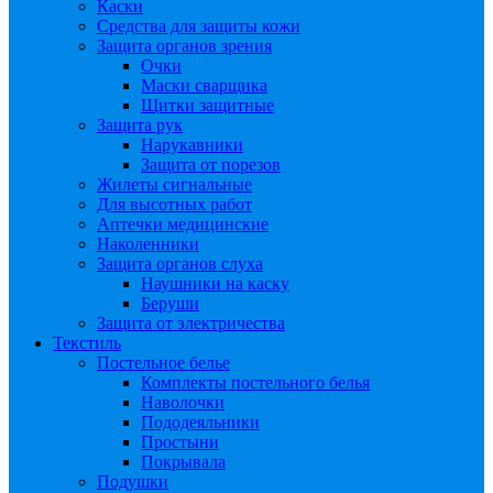
Каски
Средства для защиты кожи
Защита органов зрения
Очки
Маски сварщика
Щитки защитные
Защита рук
Нарукавники
Защита от порезов
Жилеты сигнальные
Для высотных работ
Аптечки медицинские
Наколенники
Защита органов слуха
Наушники на каску
Беруши
Защита от электричества
Текстиль
Постельное белье
Комплекты постельного белья
Наволочки
Пододеяльники
Простыни
Покрывала
Подушки