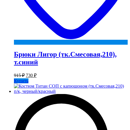
Брюки Лигор (тк.Смесовая,210),
т.синий
Первоначальная
Текущая
915
₽
730
₽
цена
цена:
Купить
составляла
730 ₽.
915 ₽.