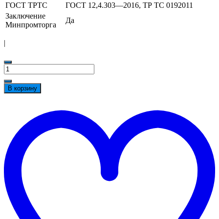
ГОСТ ТРТС
ГОСТ 12,4.303—2016, ТР ТС 0192011
Заключение
Да
Минпромторга
|
Количество
товара
Куртка
В корзину
женская
утеплённая
t
'Онега'
w
василёк/
светло-
серый
с
СОП