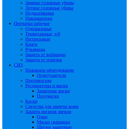
Зимние головные уборы
Летние головные уборы
Подшлемники
Накомарники
Перчатки рабочие
Одноразовые
Трикотажные, х/б
Нитриловые
Краги
Рукавицы
Защита от вибрации
Защита от порезов
СИЗ
Пожарное оборудование
Огнетушители
Противогазы
Респираторы и маски
Защитные маски
Полумаски
Каски
Средства для защиты кожи
Защита органов зрения
Очки
Маски сварщика
Щитки защитные