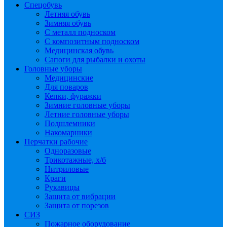
Спецобувь
Летняя обувь
Зимняя обувь
С металл подноском
С композитным подноском
Медицинская обувь
Сапоги для рыбалки и охоты
Головные уборы
Медицинские
Для поваров
Кепки, фуражки
Зимние головные уборы
Летние головные уборы
Подшлемники
Накомарники
Перчатки рабочие
Одноразовые
Трикотажные, х/б
Нитриловые
Краги
Рукавицы
Защита от вибрации
Защита от порезов
СИЗ
Пожарное оборудование