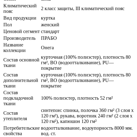
Климатический
2 класс защиты, III климатический пояс
пояс
Вид продукции
куртка
Пол
женский
Ценовой сегмент
стандарт
Производитель
ПРАБО
Название
Онега
коллекции
курточная (100% полиэстер), плотность 80
Состав основной
гм², ВО (водоотталкивание), PU—
ткани
покрытие
Состав
курточная (100% полиэстер), плотность 80
дополнительной
гм², ВО (водоотталкивание), PU—
ткани
покрытие
Состав
подкладочной
100% полиэстер, плотность 52 гм²
ткани
синтепон: спинка, полочка 360 гм² (3 слоя х
Состав
120 гм²), рукава, воротник 240 гм² (2 слоя х
утеплителя
120 гм²), капюшон 120 гм²
Потребительские
водоотталкивание, водоупорность 8000 мм.
свойства
вод. ст.