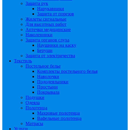
Защита рук
Нарукавники
Защита от порезов
Жилеты сигнальные
Для высотных работ
Аптечки медицинские
Наколенники
Защита органов слуха
Наушники на каску
Беруши
Защита от электричества
Текстиль
Постельное белье
Комплекты постельного белья
Наволочки
Пододеяльники
Простыни
Покрывала
Подушки
Одеяла
Полотенца
Махровые полотенца
Вафельные полотенца
Матрасы
Услуги