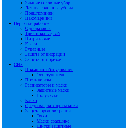
Зимние головные уборы
Летние головные уборы
Подшлемники
Накомарники
Перчатки рабочие
Одноразовые
Трикотажные, х/б
Нитриловые
Краги
Рукавицы
Защита от вибрации
Защита от порезов
СИЗ
Пожарное оборудование
Огнетушители
Противогазы
Респираторы и маски
Защитные маски
Полумаски
Каски
Средства для защиты кожи
Защита органов зрения
Очки
Маски сварщика
Щитки защитные