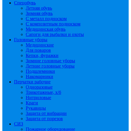
Спецобувь
Летняя обувь
Зимняя обувь
С металл подноском
С композитным подноском
Медицинская обувь
Сапоги для рыбалки и охоты
Головные уборы
Медицинские
Для поваров
Кепки, фуражки
Зимние головные уборы
Летние головные уборы
Подшлемники
Накомарники
Перчатки рабочие
Одноразовые
Трикотажные, х/б
Нитриловые
Краги
Рукавицы
Защита от вибрации
Защита от порезов
СИЗ
Пожарное оборудование