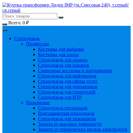
Перейти
к
содержимому
Всего:
0
₽
Спецодежда
Профессии
Костюмы для рыбалки
Костюмы для охоты
Спецодежда для охраны
Спецодежда для поваров
Сварочные костюмы и нарукавники
Спецодежда для нефтяников
Спецодежда для сферы услуг
Спецодежда для дорожников
Спецодежда для строителей
Спецодежда для ИТР
Назначение
Спецодежда сигнальная
Влагозащитная спецодежда
Спецодежда для химзащиты
Защита от высоких температур
Защита от термических рисков электродуги