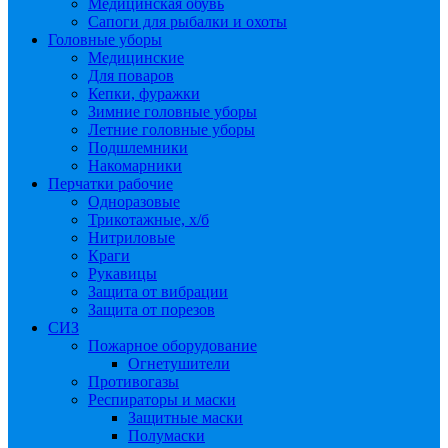
Медицинская обувь
Сапоги для рыбалки и охоты
Головные уборы
Медицинские
Для поваров
Кепки, фуражки
Зимние головные уборы
Летние головные уборы
Подшлемники
Накомарники
Перчатки рабочие
Одноразовые
Трикотажные, х/б
Нитриловые
Краги
Рукавицы
Защита от вибрации
Защита от порезов
СИЗ
Пожарное оборудование
Огнетушители
Противогазы
Респираторы и маски
Защитные маски
Полумаски