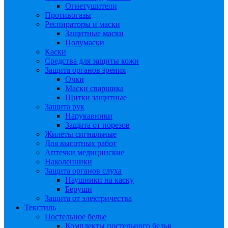
Огнетушители
Противогазы
Респираторы и маски
Защитные маски
Полумаски
Каски
Средства для защиты кожи
Защита органов зрения
Очки
Маски сварщика
Щитки защитные
Защита рук
Нарукавники
Защита от порезов
Жилеты сигнальные
Для высотных работ
Аптечки медицинские
Наколенники
Защита органов слуха
Наушники на каску
Беруши
Защита от электричества
Текстиль
Постельное белье
Комплекты постельного белья