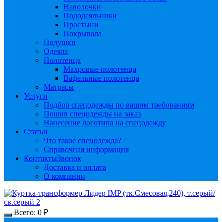
Наволочки
Пододеяльники
Простыни
Покрывала
Подушки
Одеяла
Полотенца
Махровые полотенца
Вафельные полотенца
Матрасы
Услуги
Подбор спецодежды по вашим требованиям
Пошив спецодежды на заказ
Нанесение логотипа на спецодежду
Статьи
Что такое спецодежда?
Справочная информация
Контакты
Звонок
Доставка и оплата
О компании
Всего:
0
₽