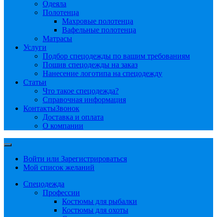
Одеяла
Полотенца
Махровые полотенца
Вафельные полотенца
Матрасы
Услуги
Подбор спецодежды по вашим требованиям
Пошив спецодежды на заказ
Нанесение логотипа на спецодежду
Статьи
Что такое спецодежда?
Справочная информация
Контакты
Звонок
Доставка и оплата
О компании
Войти или Зарегистрироваться
Мой список желаний
Спецодежда
Профессии
Костюмы для рыбалки
Костюмы для охоты