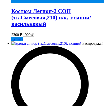
Костюм Легион-2 СОП
(тк.Смесовая,210) п/к, т.синий/
васильковый
Первоначальная
Текущая
2300
₽
1900
₽
цена
цена:
Купить
составляла
1900 ₽.
Распродажа!
2300 ₽.