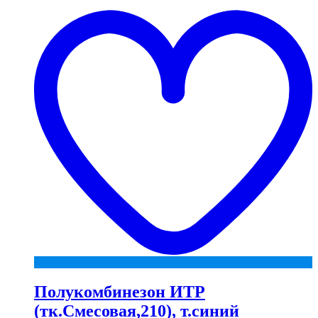
t
w
Полукомбинезон ИТР
(тк.Смесовая,210), т.синий