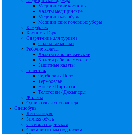
Медицинская одежда
Медицинские костюмы
Халаты медицинские
Медицинская обувь
Медицинские головные уборы
Камуфляж
Костюмы Горка
Снаряжение для туризма
Спальные мешки
Рабочие халаты
Халаты рабочие женские
Халаты рабочие мужские
Защитные халаты
Трикотаж
Футболки / Поло
Термобелье
Носки / Портянки
Толстовки / Джемперы
Жилеты
Одноразовая спецодежда
Спецобувь
Летняя обувь
Зимняя обувь
С металл подноском
С композитным подноском