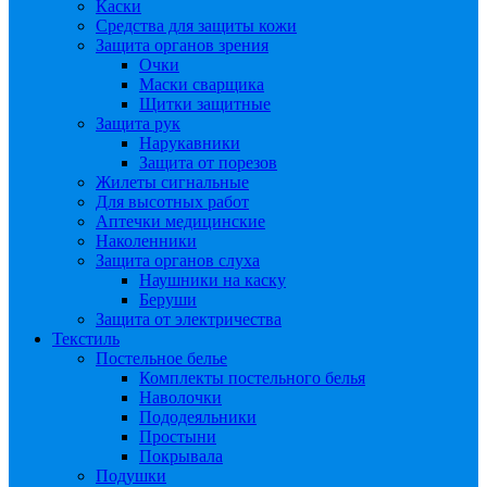
Каски
Средства для защиты кожи
Защита органов зрения
Очки
Маски сварщика
Щитки защитные
Защита рук
Нарукавники
Защита от порезов
Жилеты сигнальные
Для высотных работ
Аптечки медицинские
Наколенники
Защита органов слуха
Наушники на каску
Беруши
Защита от электричества
Текстиль
Постельное белье
Комплекты постельного белья
Наволочки
Пододеяльники
Простыни
Покрывала
Подушки