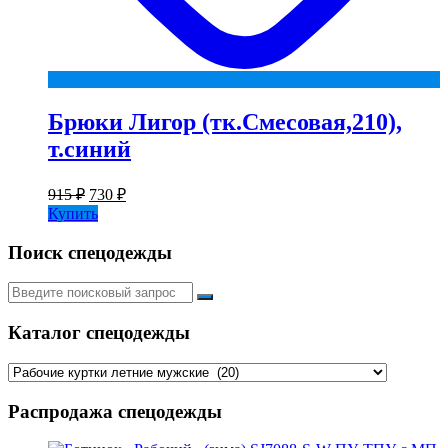
Брюки Лигор (тк.Смесовая,210),
т.синий
Первоначальная
Текущая
915
₽
730
₽
цена
цена:
Купить
составляла
730 ₽.
915 ₽.
Поиск спецодежды
Искать:
Каталог спецодежды
Распродажа спецодежды