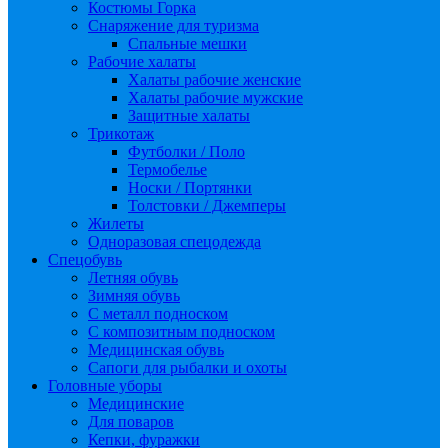
Костюмы Горка
Снаряжение для туризма
Спальные мешки
Рабочие халаты
Халаты рабочие женские
Халаты рабочие мужские
Защитные халаты
Трикотаж
Футболки / Поло
Термобелье
Носки / Портянки
Толстовки / Джемперы
Жилеты
Одноразовая спецодежда
Спецобувь
Летняя обувь
Зимняя обувь
С металл подноском
С композитным подноском
Медицинская обувь
Сапоги для рыбалки и охоты
Головные уборы
Медицинские
Для поваров
Кепки, фуражки