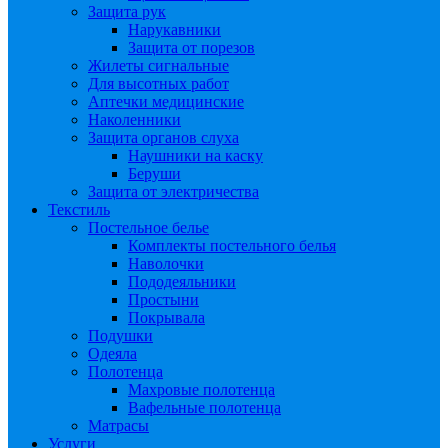
Защита рук
Нарукавники
Защита от порезов
Жилеты сигнальные
Для высотных работ
Аптечки медицинские
Наколенники
Защита органов слуха
Наушники на каску
Беруши
Защита от электричества
Текстиль
Постельное белье
Комплекты постельного белья
Наволочки
Пододеяльники
Простыни
Покрывала
Подушки
Одеяла
Полотенца
Махровые полотенца
Вафельные полотенца
Матрасы
Услуги