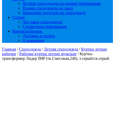
Подбор спецодежды по вашим требованиям
Пошив спецодежды на заказ
Нанесение логотипа на спецодежду
Статьи
Что такое спецодежда?
Справочная информация
Контакты
Звонок
Доставка и оплата
О компании
Главная
/
Спецодежда
/
Летняя спецодежда
/
Куртки летние
рабочие
/
Рабочие куртки летние мужские
/ Куртка-
трансформер Лидер IMP (тк.Смесовая,240), т.серый/св.серый