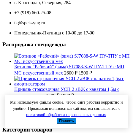
г. Краснодар, Северная, 284
+7 (918) 660-25-08
tk@spets-yug.ru
Понедельник-Пятница с 10-00 до 17-00
Распродажа спецодежды
Ботинок "Рабочий" (зима) SJ7088-S-W ПУ-ТПУ с МП
Первоначальная
Текущая
МС искусственный мех
2600
₽
1500
₽
цена
цена:
составляла
1500 ₽.
2600 ₽.
Привязь страховочная УСП 2 аВЖ с канатом 1,5м с
Первоначальная
Текущая
амортизатором
2500
₽
1800
₽
цена
цена:
Мы используем файлы cookie, чтобы сайт работал корректно и
составляла
1800 ₽.
удобно. Продолжая пользоваться сайтом, вы соглашаетесь с
2500 ₽.
Костюм Легион-2 СОП (тк.Смесовая,210) п/к, т.синий/
политикой обработки персональных данных
.
Первоначальная
Текущая
красный
2050
₽
1900
₽
Принять
цена
цена:
составляла
1900 ₽.
Категории товаров