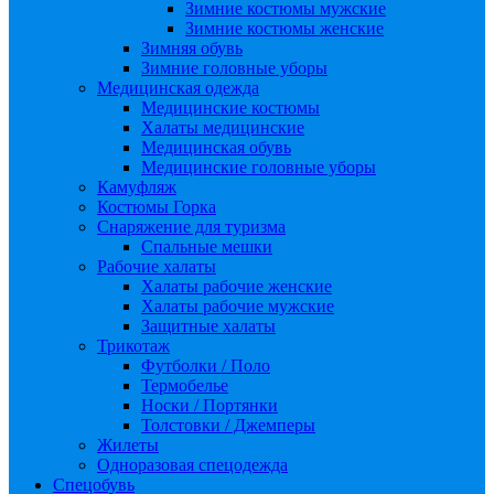
Зимние костюмы мужские
Зимние костюмы женские
Зимняя обувь
Зимние головные уборы
Медицинская одежда
Медицинские костюмы
Халаты медицинские
Медицинская обувь
Медицинские головные уборы
Камуфляж
Костюмы Горка
Снаряжение для туризма
Спальные мешки
Рабочие халаты
Халаты рабочие женские
Халаты рабочие мужские
Защитные халаты
Трикотаж
Футболки / Поло
Термобелье
Носки / Портянки
Толстовки / Джемперы
Жилеты
Одноразовая спецодежда
Спецобувь