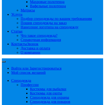
Махровые полотенца
Вафельные полотенца
Матрасы
Услуги
Подбор спецодежды по вашим требованиям
Пошив спецодежды на заказ
Нанесение логотипа на спецодежду
Статьи
Что такое спецодежда?
Справочная информация
Контакты
Звонок
Доставка и оплата
О компании
Войти или Зарегистрироваться
Мой список желаний
Спецодежда
Профессии
Костюмы для рыбалки
Костюмы для охоты
Спецодежда для охраны
Спецодежда для поваров