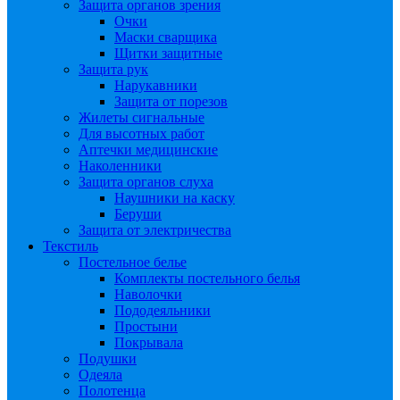
Защита органов зрения
Очки
Маски сварщика
Щитки защитные
Защита рук
Нарукавники
Защита от порезов
Жилеты сигнальные
Для высотных работ
Аптечки медицинские
Наколенники
Защита органов слуха
Наушники на каску
Беруши
Защита от электричества
Текстиль
Постельное белье
Комплекты постельного белья
Наволочки
Пододеяльники
Простыни
Покрывала
Подушки
Одеяла
Полотенца