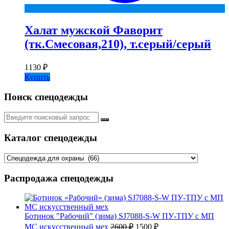
Халат мужской Фаворит
(тк.Смесовая,210), т.серый/серый
1130
₽
Купить
Поиск спецодежды
Искать:
Каталог спецодежды
Распродажа спецодежды
Ботинок "Рабочий" (зима) SJ7088-S-W ПУ-ТПУ с МП
Первоначальная
Текущая
МС искусственный мех
2600
₽
1500
₽