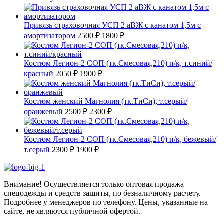
цена
цена:
составляла
1500 ₽.
2600 ₽.
Привязь страховочная УСП 2 аВЖ с канатом 1,5м с
Первоначальная
Текущая
амортизатором
2500
₽
1800
₽
цена
цена:
составляла
1800 ₽.
2500 ₽.
Костюм Легион-2 СОП (тк.Смесовая,210) п/к, т.синий/
Первоначальная
Текущая
красный
2050
₽
1900
₽
цена
цена:
составляла
1900 ₽.
2050 ₽.
Костюм женский Магнолия (тк.ТиСи), т.серый/
Первоначальная
Текущая
оранжевый
2500
₽
2300
₽
цена
цена:
составляла
2300 ₽.
2500 ₽.
Костюм Легион-2 СОП (тк.Смесовая,210) п/к, бежевый/
Первоначальная
Текущая
т.серый
2300
₽
1900
₽
цена
цена:
составляла
1900 ₽.
2300 ₽.
Внимание! Осуществляется только оптовая продажа
спецодежды и средств защиты, по безналичному расчету.
Подробнее у менеджеров по телефону. Цены, указанные на
сайте, не являются публичной офертой.