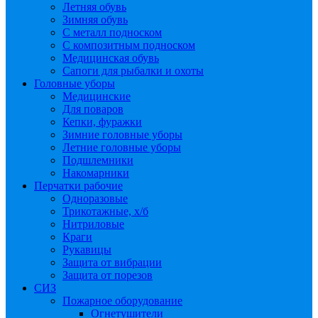
Летняя обувь
Зимняя обувь
С металл подноском
С композитным подноском
Медицинская обувь
Сапоги для рыбалки и охоты
Головные уборы
Медицинские
Для поваров
Кепки, фуражки
Зимние головные уборы
Летние головные уборы
Подшлемники
Накомарники
Перчатки рабочие
Одноразовые
Трикотажные, х/б
Нитриловые
Краги
Рукавицы
Защита от вибрации
Защита от порезов
СИЗ
Пожарное оборудование
Огнетушители