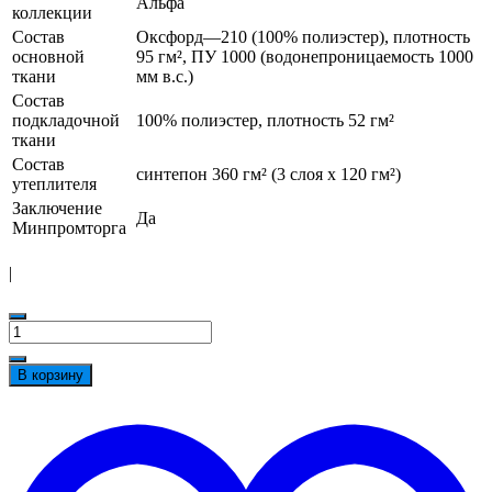
Альфа
коллекции
Состав
Оксфорд—210 (100% полиэстер), плотность
основной
95 гм², ПУ 1000 (водонепроницаемость 1000
ткани
мм в.с.)
Состав
подкладочной
100% полиэстер, плотность 52 гм²
ткани
Состав
синтепон 360 гм² (3 слоя х 120 гм²)
утеплителя
Заключение
Да
Минпромторга
|
Количество
товара
Куртка
В корзину
мужская
утеплённая
t
«Альфа»
w
чёрная
укороченная