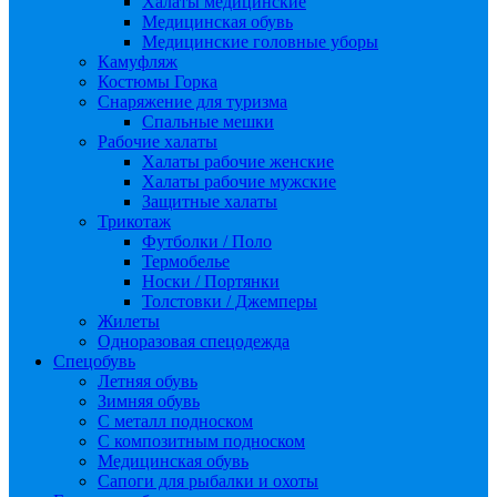
Халаты медицинские
Медицинская обувь
Медицинские головные уборы
Камуфляж
Костюмы Горка
Снаряжение для туризма
Спальные мешки
Рабочие халаты
Халаты рабочие женские
Халаты рабочие мужские
Защитные халаты
Трикотаж
Футболки / Поло
Термобелье
Носки / Портянки
Толстовки / Джемперы
Жилеты
Одноразовая спецодежда
Спецобувь
Летняя обувь
Зимняя обувь
С металл подноском
С композитным подноском
Медицинская обувь
Сапоги для рыбалки и охоты