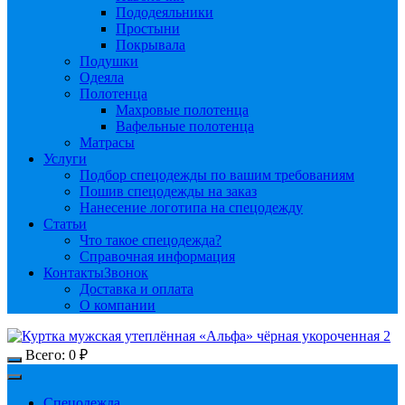
Пододеяльники
Простыни
Покрывала
Подушки
Одеяла
Полотенца
Махровые полотенца
Вафельные полотенца
Матрасы
Услуги
Подбор спецодежды по вашим требованиям
Пошив спецодежды на заказ
Нанесение логотипа на спецодежду
Статьи
Что такое спецодежда?
Справочная информация
Контакты
Звонок
Доставка и оплата
О компании
Всего:
0
₽
Спецодежда