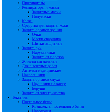
Противогазы
Респираторы и маски
Защитные маски
Полумаски
Каски
Средства для защиты кожи
Защита органов зрения
Очки
Маски сварщика
Щитки защитные
Защита рук
Нарукавники
Защита от порезов
Жилеты сигнальные
Для высотных работ
Аптечки медицинские
Наколенники
Защита органов слуха
Наушники на каску
Беруши
Защита от электричества
Текстиль
Постельное белье
Комплекты постельного белья
Наволочки