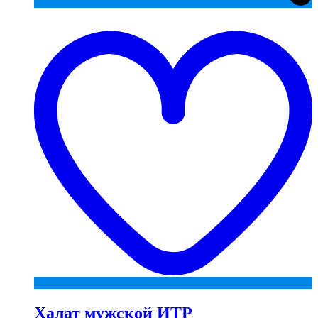
t
w
Халат мужской ИТР