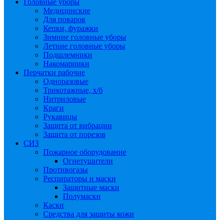
Головные уборы
Медицинские
Для поваров
Кепки, фуражки
Зимние головные уборы
Летние головные уборы
Подшлемники
Накомарники
Перчатки рабочие
Одноразовые
Трикотажные, х/б
Нитриловые
Краги
Рукавицы
Защита от вибрации
Защита от порезов
СИЗ
Пожарное оборудование
Огнетушители
Противогазы
Респираторы и маски
Защитные маски
Полумаски
Каски
Средства для защиты кожи