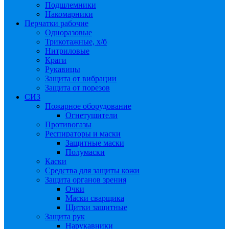
Подшлемники
Накомарники
Перчатки рабочие
Одноразовые
Трикотажные, х/б
Нитриловые
Краги
Рукавицы
Защита от вибрации
Защита от порезов
СИЗ
Пожарное оборудование
Огнетушители
Противогазы
Респираторы и маски
Защитные маски
Полумаски
Каски
Средства для защиты кожи
Защита органов зрения
Очки
Маски сварщика
Щитки защитные
Защита рук
Нарукавники