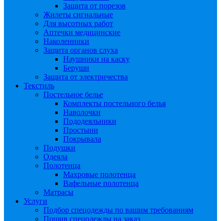
Защита от порезов
Жилеты сигнальные
Для высотных работ
Аптечки медицинские
Наколенники
Защита органов слуха
Наушники на каску
Беруши
Защита от электричества
Текстиль
Постельное белье
Комплекты постельного белья
Наволочки
Пододеяльники
Простыни
Покрывала
Подушки
Одеяла
Полотенца
Махровые полотенца
Вафельные полотенца
Матрасы
Услуги
Подбор спецодежды по вашим требованиям
Пошив спецодежды на заказ